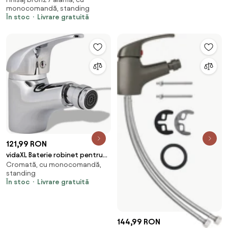
bideu baie, auriu, 13x12 cm
monocomandă, standing
În stoc
Livrare gratuită
121,99 RON
vidaXL Baterie robinet pentru
Cromată, cu monocomandă,
bideu baie, crom
standing
În stoc
Livrare gratuită
144,99 RON