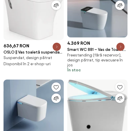
4.369 RON
636,67 RON
Smart WC 881 – Vas de Toaletă
OSLO || Vas toaletă suspendat,
Freestanding (fără rezervor),
Inteligent cu Bideu, Sterilizare
Suspendat, design pătrat
cu spălare adâncă, cu capac
design pătrat, tip evacuare în
UV, Deschidere/Închidere
WC slim, ceramică, alb
Disponibil în 2 e-shop-uri
jos
automată, Senzor picior,
În stoc
Control inteligent al
Temperaturii, Uscare aer cald,
Iluminare de noapte, Afișaj LED,
Telecomandă, Ceramică,
Alb/Negru