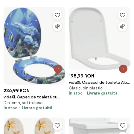
195,99 RON
vidaXL Capacul de toaletă Alb
Clasic, din plastic
47,5 x 35 x 3,6 cm Duroplast
236,99 RON
În stoc
Livrare gratuită
vidaXL Capac de toaletă cu
Din lemn, soft-close
închidere lentă albastru 44 x 38
În stoc
Livrare gratuită
cm