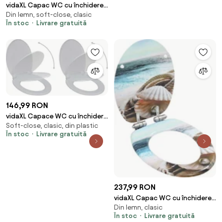
vidaXL Capac WC cu închidere
Din lemn, soft-close, clasic
silențioasă, MDF, design lemn
În stoc
Livrare gratuită
vechi
146,99 RON
vidaXL Capace WC cu închidere
Soft-close, clasic, din plastic
silențioasă, 2 buc., alb, plastic
În stoc
Livrare gratuită
237,99 RON
vidaXL Capac WC cu închidere
Din lemn, clasic
silențioasă, MDF, design scoici
În stoc
Livrare gratuită