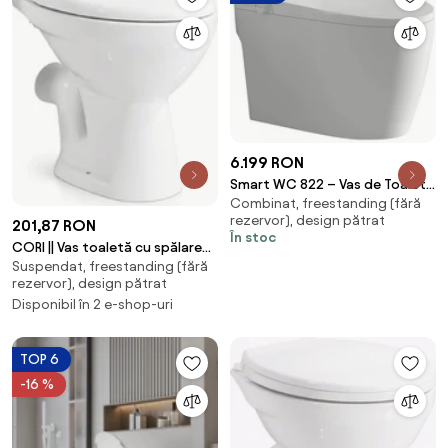
Iluminare de noapte, Afișaj LED,
Telecomandă, Ceramică, Negru
6.199 RON
Smart WC 822 – Vas de Toaletă
Combinat, freestanding (fără
Inteligent cu Bideu, Sterilizare
rezervor), design pătrat
201,87 RON
UV, Deschidere/Închidere
În stoc
automată, Senzor picior,
CORI || Vas toaletă cu spălare
Control inteligent al
Suspendat, freestanding (fără
adâncă, ceramică, alb,
rezervor), design pătrat
Temperaturii, Uscare aer cald,
evacuare orizontală
Disponibil în 2 e-shop-uri
Iluminare de noapte, Afișaj LED,
Telecomandă, Ceramică, Alb
TOP 6
-16 %