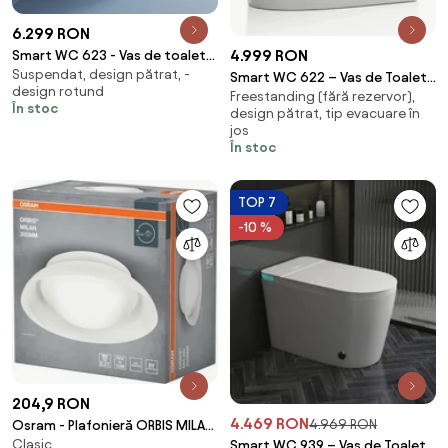
6.299 RON
4.999 RON
Smart WC 623 - Vas de toaletă
Suspendat, design pătrat, -
inteligent Suspendat cu
Smart WC 622 – Vas de Toaletă
design rotund
Rezervor Integrat, Sterilizare
Freestanding (fără rezervor),
Inteligent cu Deschidere
În stoc
design pătrat, tip evacuare în
UV, Deschidere/Închidere
Automată, Spălare Automată,
jos
automată, Senzor picior,
Uscare cu Aer Cald,
În stoc
Control inteligent al
Dezinfectare UV, Încălzire
Temperaturii, Uscare aer cald,
Colac, Telecomandă, Ecran LED,
Iluminare de noapte,
Ceramica, Alb
TOP 7
Telecomandă, Afișaj LED,
-10 %
Ceramică, Alb
204,9 RON
4.469 RON
4.969 RON
Osram - Plafonieră ORBIS MILAN,
Clasic
Smart WC 939 – Vas de Toaletă
2x E27, 10 W, 230 V, Ø 30,5 cm,