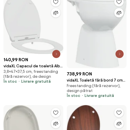
140,99 RON
vidaXL Capacul de toaletă Alb
3,8×47×37,5 cm, freestanding
47 x 37,5 x 3,8 cm Duroplast
738,99 RON
(fără rezervor), de design
vidaXL Toaletă fără bord 7 cm
În stoc
Livrare gratuită
Freestanding (fără rezervor),
înălțime suplimentară închidere
design pătrat
ușoară ceramică albă
În stoc
Livrare gratuită