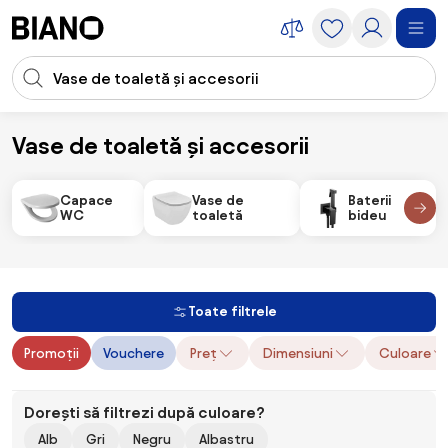
Sari peste navigare, accesează conținutul
Introducerea căutării
Sari peste conținut, mergi la subsol
Vase de toaletă și accesorii
Renovare
Renovare baie
Vase de toaletă și accesorii
Capace
Vase de
Baterii
WC
toaletă
bideu
Toate filtrele
Promoții
Vouchere
Preț
Dimensiuni
Culoare
Dorești să filtrezi după culoare?
Alb
Gri
Negru
Albastru