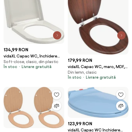
134,99 RON
vidaXL Capac WC, închidere
179,99 RON
Soft-close, clasic, din plastic
silențioasă, eliberare rapidă,
vidaXL Capac WC, maro, MDF,
În stoc
Livrare gratuită
alb, pătrat
Din lemn, clasic
model simplu
În stoc
Livrare gratuită
123,99 RON
vidaXL Capac WC închidere