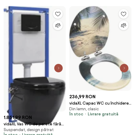
236,99 RON
vidaXL Capac WC cu închidere
Din lemn, clasic
silențioasă, MDF, model plajă
În stoc
Livrare gratuită
1.851,99 RON
vidaXL Vas WC de perete fără
Suspendat, design pătrat
ramă, rezervor încastrat,
În stoc
Livrare gratuită