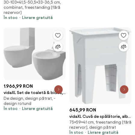
30-103×41,5-50,5×33-36,5 cm,
Camping 2 pcs Gri și alb
combinat, freestanding (fără
rezervor)
În stoc
Livrare gratuită
1.966,99 RON
vidaXL Set de toaletă & bideu,
De design, design pătrat, -
alb, ceramică
design rotund
În stoc
Livrare gratuită
645,99 RON
vidaXL Cuvă de spălătorie, alb,
75×59×41 cm, freestanding (fără
59x41x75 cm, rășină
rezervor), design pătrat
În stoc
Livrare gratuită