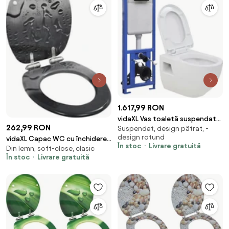
1.617,99 RON
vidaXL Vas toaletă suspendat
262,99 RON
Suspendat, design pătrat, -
cu rezervor încastrat înalt,
design rotund
vidaXL Capac WC cu închidere
ceramică
În stoc
Livrare gratuită
Din lemn, soft-close, clasic
silențioasă, MDF, design
În stoc
Livrare gratuită
picătură de apă