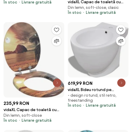
vidaXL Capac de toaletă cu
În stoc
Livrare gratuită
Polipropilenă
Din lemn, soft-close, clasic
închidere lentă Picătură
În stoc
Livrare gratuită
Albastră Placă MDF
619,99 RON
vidaXL Bideu rotund pe
- design rotund, stil retro,
pardoseală, ceramică calitate
freestanding
superioară, alb
235,99 RON
În stoc
Livrare gratuită
vidaXL Capac de toaletă cu
Din lemn, soft-close
închidere lentă Portocaliu 44 x
În stoc
Livrare gratuită
38 cm