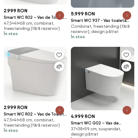
2.999 RON
5.999 RON
Smart WC R02 – Vas de Toaletă
Smart WC 937 - Vas toaletă
47,5×41×68 cm, combinat,
Inteligent cu rezervor integrat,
Combinat, freestanding (fără
inteligentă cu Bideu Integrat,
freestanding (fără rezervor)
deschidere automată, spălare
rezervor), design pătrat
Rezervor Independent de Apă,
În stoc
cu apă caldă, uscare, senzor de
În stoc
Afișaj LED, Telecomandă,
picior, capac cu încălzire, afișaj
Spălare Automată, Deschidere/
LED, evacuare P-Trap, Alb
Închidere automată, Șezut
Încălzit și Uscare aer cald,
Ceramică, Alb
2.999 RON
Smart WC R02 – Vas de Toaletă
4.999 RON
47,5×41×68 cm, combinat,
Inteligent cu rezervor integrat,
Smart WC G02 – Vas de
freestanding (fără rezervor)
deschidere automată, spălare
37×38×59 cm, suspendat,
Toaletă Inteligent Suspendat
În stoc
cu apă caldă, uscare, senzor de
design pătrat
cu deschidere automată,