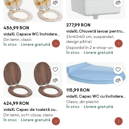
277,99 RON
456,99 RON
vidaXL Chiuvetă lavoar pentru
vidaXL Capace WC închidere
24×40×40 cm, suspendat,
montare pe perete alb
Din lemn, clasic
silențioasă 2 buc. MDF design
design pătrat
40x40x24 cm rășină
În stoc
Livrare gratuită
stea de mare
Disponibil în 2 e-shop-uri
În stoc
Livrare gratuită
115,99 RON
vidaXL Capac WC cu închidere
Clasic, din plastic
silențioasă, albastru, oval
424,99 RON
În stoc
Livrare gratuită
vidaXL Capac de toaletă cu
Din lemn, soft-close, clasic
închidere lentă 2 pcs Maro 44 x
În stoc
Livrare gratuită
38 cm