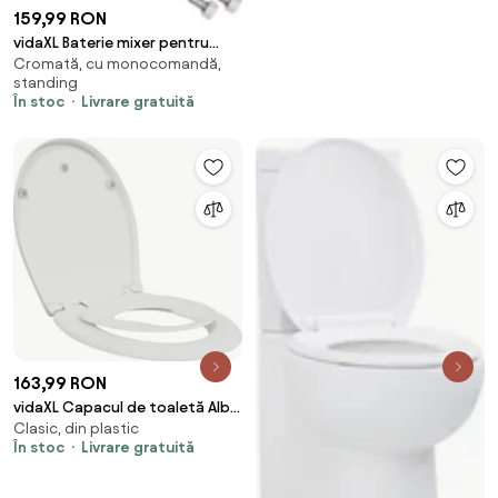
159,99 RON
vidaXL Baterie mixer pentru
Cromată, cu monocomandă,
bideu baie, argintiu, 13x12 cm
standing
În stoc
Livrare gratuită
163,99 RON
vidaXL Capacul de toaletă Alb
Clasic, din plastic
47 x 37 x 4 cm Duroplast
În stoc
Livrare gratuită