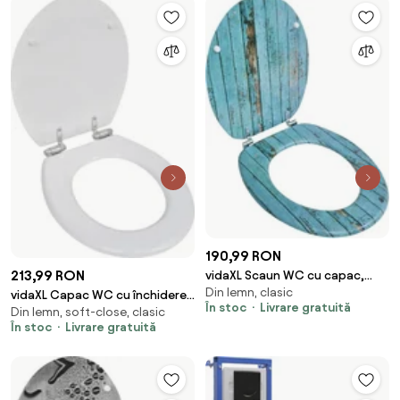
190,99 RON
213,99 RON
vidaXL Scaun WC cu capac,
Din lemn, clasic
MDF, model lemn vechi
vidaXL Capac WC cu închidere
În stoc
Livrare gratuită
Din lemn, soft-close, clasic
silențioasă alb MDF design
În stoc
Livrare gratuită
simplu