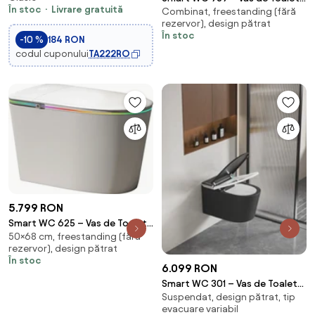
În stoc
Livrare gratuită
Combinat, freestanding (fără
Inteligent cu Bideu, Sterilizare
maro
rezervor), design pătrat
UV, Deschidere/Închidere
În stoc
-10 %
184 RON
automată, Senzor picior,
codul cuponului
TA222RO
Control inteligent al
Temperaturii, Uscare aer cald,
Iluminare de noapte, Afișaj LED,
Telecomandă, Ceramică, Alb
5.799 RON
Smart WC 625 – Vas de Toaletă
50×68 cm, freestanding (fără
Inteligent Premium cu Iluminare
rezervor), design pătrat
Ambientală RGB, Funcție Bideu
În stoc
Integrată, Deschidere
6.099 RON
Automată, Spălare Automată,
Smart WC 301 – Vas de Toaletă
Uscare cu Aer Cald,
Suspendat, design pătrat, tip
Inteligent cu Bideu, Sterilizare
Dezinfectare UV, Încălzire
evacuare variabil
UV, Deschidere/Închidere