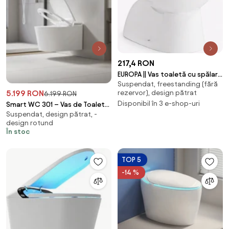
217,4 RON
EUROPA || Vas toaletă cu spălare
Suspendat, freestanding (fără
adâncă, ceramică, alb,
rezervor), design pătrat
5.199 RON
6.199 RON
evacuare verticală
Disponibil în 3 e-shop-uri
Smart WC 301 – Vas de Toaletă
Suspendat, design pătrat, -
Inteligent cu Bideu, Sterilizare
design rotund
UV, Deschidere/Închidere
În stoc
automată, Senzor picior,
Control inteligent al
Temperaturii, Uscare aer cald,
TOP 5
Iluminare de noapte, Afișaj LED,
-14 %
Telecomandă, Ceramică, Alb