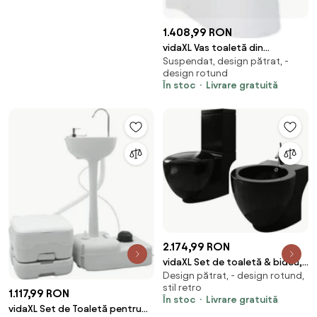
1.408,99 RON
vidaXL Vas toaletă din
Suspendat, design pătrat, -
ceramică, WC baie de colț, alb
design rotund
În stoc
Livrare gratuită
2.174,99 RON
vidaXL Set de toaletă & bideu,
Design pătrat, - design rotund,
negru, ceramică
stil retro
1.117,99 RON
În stoc
Livrare gratuită
vidaXL Set de Toaletă pentru