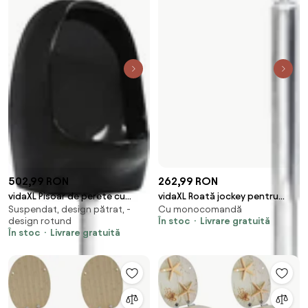
502,99 RON
262,99 RON
vidaXL Pisoar de perete cu
vidaXL Roată jockey pentru
Suspendat, design pătrat, -
Cu monocomandă
supapă pentru spălare, negru,
remorcă, 48 mm, oțel
design rotund
În stoc
Livrare gratuită
ceramică
galvanizat
În stoc
Livrare gratuită