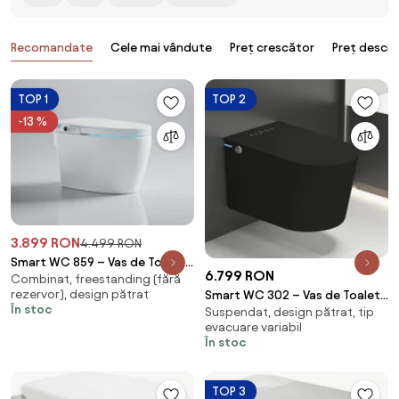
Produse
Recomandate
Cele mai vândute
Preț crescător
Preț descr
TOP 1
TOP 2
-13 %
3.899 RON
4.499 RON
Smart WC 859 – Vas de Toaletă
6.799 RON
Combinat, freestanding (fără
Inteligent cu Bideu, Sterilizare
rezervor), design pătrat
Smart WC 302 – Vas de Toaletă
UV, Deschidere/Închidere
În stoc
Suspendat, design pătrat, tip
Inteligent cu Bideu, Sterilizare
automată, Senzor picior,
evacuare variabil
UV, Deschidere/Închidere
Control inteligent al
În stoc
automată, Senzor picior,
Temperaturii, Uscare aer cald,
Control inteligent al
Iluminare de noapte, Afișaj LED,
Temperaturii, Uscare aer cald,
Telecomandă, Ceramică, Alb
TOP 3