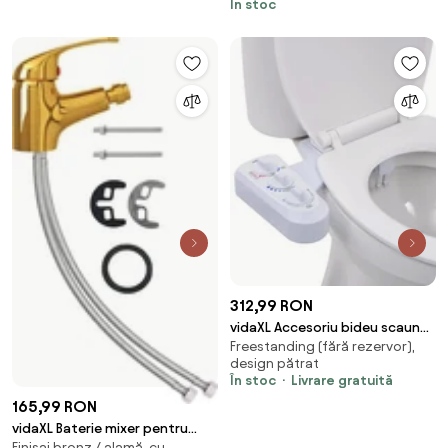
picior, capac cu încălzire, afișaj
În stoc
sterilizare UV, capac încălzit,
LED, evacuare P-Trap, Alb/Gri
uscare cu aer cald, afișaj LED,
evacuare P-Trap, Alb
312,99 RON
vidaXL Accesoriu bideu scaun
Freestanding (fără rezervor),
toaletă, apă rece & caldă,
design pătrat
două duze
În stoc
Livrare gratuită
165,99 RON
vidaXL Baterie mixer pentru
Finisaj bronz / alamă, cu