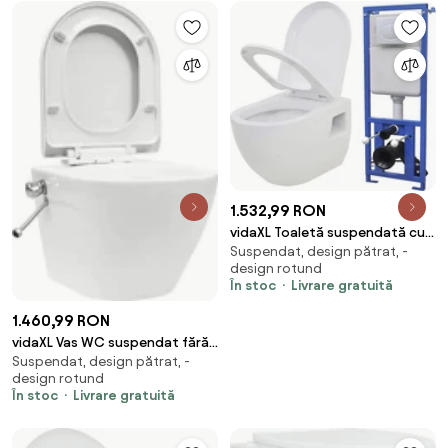
1.532,99 RON
vidaXL Toaletă suspendată cu
Suspendat, design pătrat, -
rezervor WC ascuns, alb,
design rotund
ceramică
În stoc
Livrare gratuită
1.460,99 RON
vidaXL Vas WC suspendat fără
Suspendat, design pătrat, -
ramă cu funcție de bideu, alb,
design rotund
ceramică
În stoc
Livrare gratuită