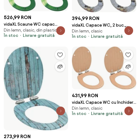
526,99 RON
394,99 RON
vidaXL Scaune WC capac
vidaXL Capace WC, 2 buc.,
Din lemn, clasic, din plastic
silențios, 2 buc., verde, MDF,
Din lemn, clasic
MDF, model pietricele
În stoc
Livrare gratuită
În stoc
Livrare gratuită
model stropi
431,99 RON
vidaXL Capace WC cu închidere
Din lemn, clasic
silențioasă, 2 buc., MDF, design
În stoc
Livrare gratuită
bambus
273,99 RON