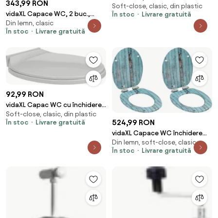
343,99 RON
Soft-close, clasic, din plastic
silențioasă eliberare rapidă
vidaXL Capace WC, 2 buc.,
În stoc
Livrare gratuită
albastru oval
Din lemn, clasic
MDF, model bambus
În stoc
Livrare gratuită
92,99 RON
vidaXL Capac WC cu închidere
Soft-close, clasic, din plastic
silențioasă, gri deschis, oval
524,99 RON
În stoc
Livrare gratuită
vidaXL Capace WC închidere
Din lemn, soft-close, clasic
silențioasă, 2 buc., MDF, design
În stoc
Livrare gratuită
lemn vechi