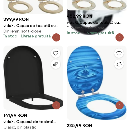
452,99 RON
399,99 RON
vidaXL Capac de toaletă cu
vidaXL Capac de toaletă cu
Din lemn, soft-close
închidere lentă 2 pcs Galben și
Din lemn, soft-close
închidere lentă 2 pcs 44 x 38
În stoc
Livrare gratuită
alb
În stoc
Livrare gratuită
cm Placă MDF
141,99 RON
vidaXL Capacul de toaletă
235,99 RON
Clasic, din plastic
Negru 48 x 36,5 x 4,5 cm