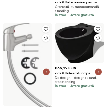
vidaXL Baterie mixer pentru
Cromată, cu monocomandă,
bideu baie, gri, 13x12 cm
standing
În stoc
Livrare gratuită
865,99 RON
vidaXL Bideu rotund pe
De design, - design rotund,
pardoseală, negru, ceramică
freestanding
calitate superioară
În stoc
Livrare gratuită