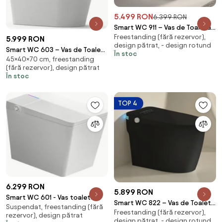
5.499 RON
6.399 RON
Smart WC 911 – Vas de Toaletă
Freestanding (fără rezervor),
Inteligent cu Bideu, Sterilizare
5.999 RON
design pătrat, - design rotund
UV, Deschidere/Închidere
Smart WC 603 – Vas de Toaletă
În stoc
automată, Senzor picior,
45×40×70 cm, freestanding
Inteligent cu Funcție Bideu
Control inteligent al
(fără rezervor), design pătrat
Integrată, Deschidere
În stoc
Temperaturii, Uscare aer cald,
Automată, Spălare Automată,
Iluminare de noapte, Afișaj LED,
Uscare cu Aer Cald,
Telecomandă, Ceramică, Alb
Dezinfectare UV, Încălzire
TOP 4
Colac, Telecomandă, Ecran LED,
Ceramica, Alb
6.299 RON
5.899 RON
Smart WC 601 - Vas toaletă
Smart WC 822 – Vas de Toaletă
Suspendat, freestanding (fără
inteligentă cu Bideu Integrat,
Freestanding (fără rezervor),
Inteligent cu Bideu, Sterilizare
rezervor), design pătrat
Rezervor Independent de Apă,
design pătrat, - design rotund