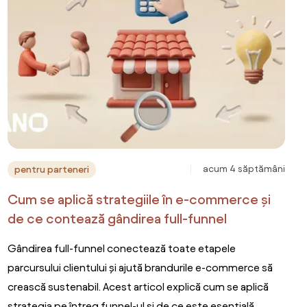
acum 4 săptămâni
pentru parteneri
Cum se aplică strategiile în e-commerce și
de ce contează gândirea full-funnel
Gândirea full-funnel conectează toate etapele
parcursului clientului și ajută brandurile e-commerce să
crească sustenabil. Acest articol explică cum se aplică
strategia pe întreg funnel-ul și de ce este esențială