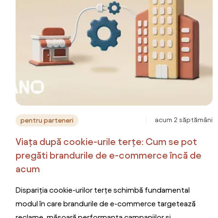
acum 2 săptămâni
pentru parteneri
Viața după cookie-urile terțe: Cum se pot
pregăti brandurile de e-commerce încă de
acum
Dispariția cookie-urilor terțe schimbă fundamental
modul în care brandurile de e-commerce targetează
reclame, măsoară performanța campaniilor și