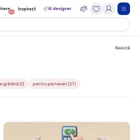
chere
AI designer
Inspirații
46
Revistă
 grădină (1)
pentru parteneri (27)