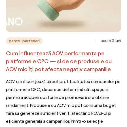
acum 3 luni
pentru parteneri
Cum influențează AOV performanța pe
platformele CPC — și de ce produsele cu
AOV mic îți pot afecta negativ campaniile
AOV-ul influențează direct profitabilitatea campaniilor pe
platformele CPC, deoarece determină cât spațiu ai
pentru a acoperi costurile de promovare și a obține
randament. Produsele cu AOV mic pot consuma buget
fără să genereze suficient venit, afectând ROAS-ul și
eficiența generală a campaniilor. Printr-o selecție