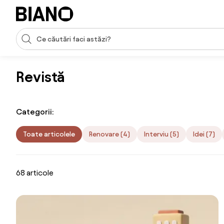
Sari peste navigare, accesează conținutul
Introducerea căutării
Sari peste conținut, mergi la subsol
Revistă
Categorii:
Toate articolele
Renovare (4)
Interviu (5)
Idei (7)
68 articole