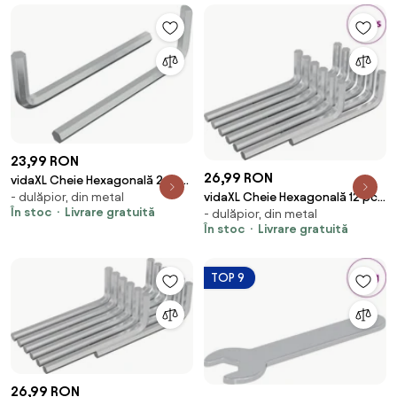
23,99 RON
26,99 RON
vidaXL Cheie Hexagonală 2 pcs
vidaXL Cheie Hexagonală 12 pcs
- dulăpior, din metal
Argintiu 32 x 86 mm Oțel
În stoc
Livrare gratuită
- dulăpior, din metal
Argintiu 32 x 86 mm Oțel
În stoc
Livrare gratuită
TOP 9
26,99 RON