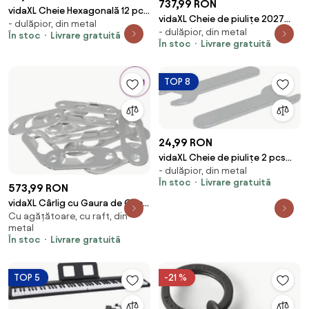
737,99 RON
vidaXL Cheie Hexagonală 12 pcs
vidaXL Cheie de piulițe 2027
- dulăpior, din metal
Argintiu 32 x 86 mm Oțel
- dulăpior, din metal
pcs Argintiu 10 mm Fier
În stoc
Livrare gratuită
În stoc
Livrare gratuită
TOP 8
24,99 RON
vidaXL Cheie de piulițe 2 pcs
- dulăpior, din metal
Argintiu 13 mm Fier
În stoc
Livrare gratuită
573,99 RON
vidaXL Cârlig cu Gaura de Cheie
Cu agățătoare, cu raft, din
3673 pcs Argintiu 45 x 16 x 3.5
metal
mm
În stoc
Livrare gratuită
TOP 5
-21 %