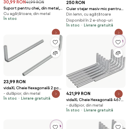
30,99 RON
41,99 RON
250 RON
Suport pentru chei, din metal,
Cuier stejar masiv mic pentru
Cu agățătoare, din metal
tip cheie, cu 3 agatatori
Din lemn, cu agățătoare
chei Dotti, 5 × 10 × 25 cm
În stoc
Disponibil în 2 e-shop-uri
În stoc
Livrare gratuită
23,99 RON
vidaXL Cheie Hexagonală 2 pcs
421,99 RON
- dulăpior, din metal
Argintiu 32 x 86 mm Oțel
În stoc
Livrare gratuită
vidaXL Cheie Hexagonală 4675
- dulăpior, din metal
pcs Argintiu 32 x 86 mm Oțel
În stoc
Livrare gratuită