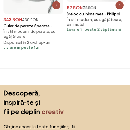
57 RON
72 RON
Breloc cu inima mea - Philippi
343 RON
În stil modern, cu agățătoare,
430 RON
din metal
Cuier de perete Spectra -
Livrare în peste 2 săptămâni
În stil modern, de perete, cu
Philippi
agățătoare
Disponibil în 2 e-shop-uri
Livrare în peste 1 zi
Sari peste subsol, revino la începutul paginii
Descoperă,
inspiră-te și
fii pe deplin
creativ
Obține acces la toate funcțiile și fii