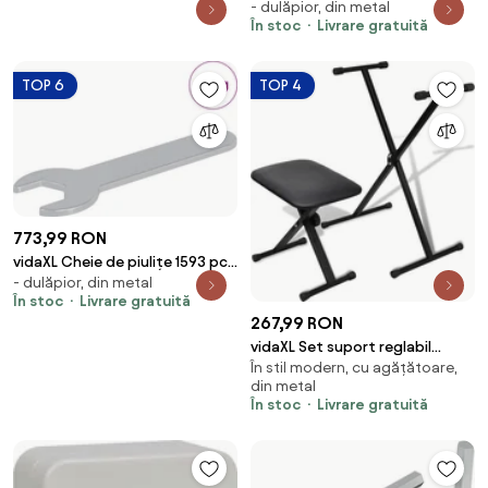
- dulăpior, din metal
Argintiu 10 mm Fier
În stoc
Livrare gratuită
TOP 6
TOP 4
773,99 RON
vidaXL Cheie de piulițe 1593 pcs
- dulăpior, din metal
Argintiu 13 mm Fier
În stoc
Livrare gratuită
267,99 RON
vidaXL Set suport reglabil
În stil modern, cu agățătoare,
pentru tastatură și taburet
din metal
În stoc
Livrare gratuită