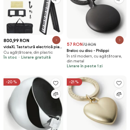
800,99 RON
57 RON
72 RON
vidaXL Tastatură electrică pian
Breloc cu disc - Philippi
Cu agățătoare, din plastic
cu 88 taste cu suport muzică
În stil modern, cu agățătoare,
În stoc
Livrare gratuită
pliabilă
din metal
Livrare în peste 1 zi
-20 %
-21 %