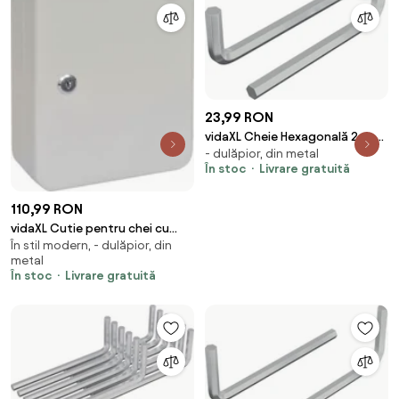
23,99 RON
vidaXL Cheie Hexagonală 2 pcs
- dulăpior, din metal
Argintiu 32 x 86 mm Oțel
În stoc
Livrare gratuită
110,99 RON
vidaXL Cutie pentru chei cu
În stil modern, - dulăpior, din
blocare Creme 20 x 7,5 x 25 cm
metal
Oțel
În stoc
Livrare gratuită