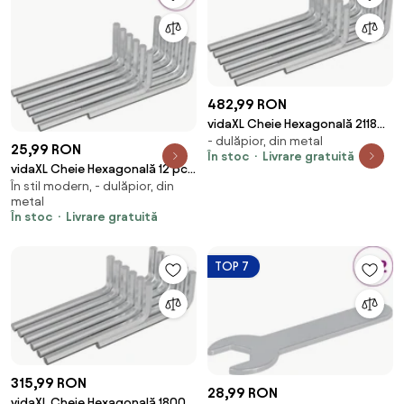
482,99 RON
vidaXL Cheie Hexagonală 2118
- dulăpior, din metal
pcs Argintiu 32 x 86 mm Oțel
25,99 RON
În stoc
Livrare gratuită
vidaXL Cheie Hexagonală 12 pcs
În stil modern, - dulăpior, din
Argintiu 32 x 86 mm Oțel
metal
În stoc
Livrare gratuită
TOP 7
315,99 RON
28,99 RON
vidaXL Cheie Hexagonală 1800