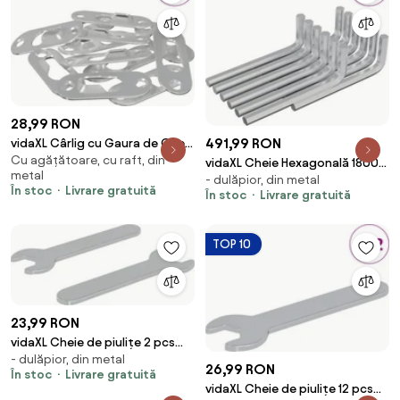
28,99 RON
491,99 RON
vidaXL Cârlig cu Gaura de Cheie
Cu agățătoare, cu raft, din
12 pcs Argintiu 45 x 16 x 3.5 mm
vidaXL Cheie Hexagonală 1800
metal
Fier
- dulăpior, din metal
pcs Argintiu 32 x 86 mm Oțel
În stoc
Livrare gratuită
În stoc
Livrare gratuită
TOP 10
23,99 RON
vidaXL Cheie de piulițe 2 pcs
- dulăpior, din metal
Argintiu 10 mm Fier
26,99 RON
În stoc
Livrare gratuită
vidaXL Cheie de piulițe 12 pcs