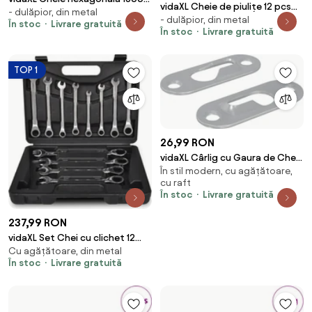
vidaXL Cheie de piulițe 12 pcs
- dulăpior, din metal
pcs Argintiu 32 x 86 mm Oțel
- dulăpior, din metal
Argintiu 13 mm Fier
În stoc
Livrare gratuită
În stoc
Livrare gratuită
TOP 1
26,99 RON
vidaXL Cârlig cu Gaura de Cheie
În stil modern, cu agățătoare,
2 pcs Argintiu 45 x 16 x 3.5 mm
cu raft
Fier
În stoc
Livrare gratuită
237,99 RON
vidaXL Set Chei cu clichet 12
Cu agățătoare, din metal
buc
În stoc
Livrare gratuită