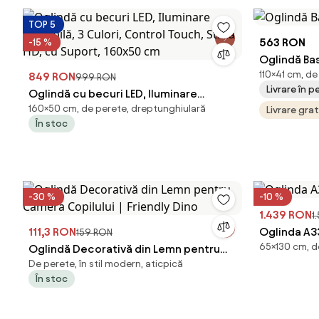
TOP 5
563 RON
-15 %
Oglindă Ba
110×41 cm, de
849 RON
999 RON
Livrare în 
Oglindă cu becuri LED, Iluminare
160×50 cm, de perete, dreptunghiulară
Reglabilă, 3 Culori, Control Touch,
Livrare gra
În stoc
Sticlă HD, cu Suport, 160x50 cm
-30 %
-10 %
1.439 RON
1
111,3 RON
Oglinda A33
159 RON
65×130 cm, d
Oglindă Decorativă din Lemn pentru
De perete, în stil modern, aticpică
Camera Copilului | Friendly Dino
În stoc