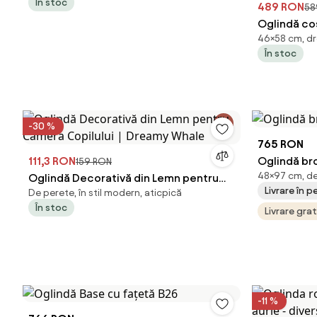
În stoc
489 RON
58
Oglindă cos
46×58 cm, dr
becuri LED,
În stoc
Difuzor, US
Luminozita
BLUETOOTH
-30 %
765 RON
111,3 RON
Oglindă br
159 RON
48×97 cm, de 
Oglindă Decorativă din Lemn pentru
Livrare în 
De perete, în stil modern, aticpică
Camera Copilului | Dreamy Whale
În stoc
Livrare gra
-11 %