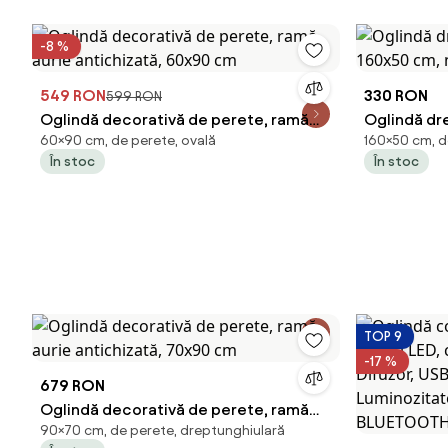
-8 %
549 RON
330 RON
599 RON
Oglindă decorativă de perete, ramă
Oglindă dr
60×90 cm, de perete, ovală
160×50 cm, d
aurie antichizată, 60x90 cm
cm, neagr
În stoc
În stoc
TOP 9
-17 %
679 RON
Oglindă decorativă de perete, ramă
90×70 cm, de perete, dreptunghiulară
aurie antichizată, 70x90 cm