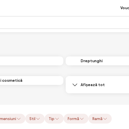
Vou
Dreptunghi
zi cosmetică
Afișează tot
mensiuni
Stil
Tip
Formă
Ramă