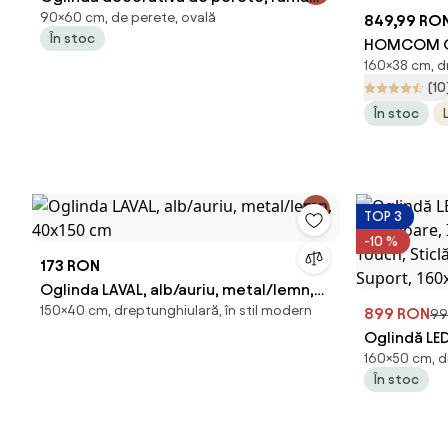
90×60 cm, de perete, ovală
aurie antichizată, 60x90 cm
849,99 RO
În stoc
HOMCOM Og
160×38 cm, dr
Bijuterii, 
(10
Modernă pe
În stoc
cm, Alb | 
TOP 3
-10 %
173 RON
Oglinda LAVAL, alb/auriu, metal/lemn,
150×40 cm, dreptunghiulară, în stil modern
40x150 cm
899 RON
99
Oglindă LED
160×50 cm, d
de Culoare,
În stoc
Control Tou
Aluminiu, 