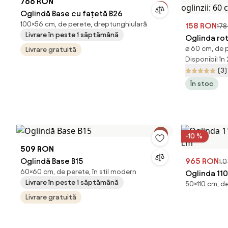
766 RON
Oglindă Base cu fațetă B26
100×56 cm, de perete, dreptunghiulară
158 RON
178
Livrare în peste 1 săptămână
Oglinda ro
⌀ 60 cm, de 
Livrare gratuită
aurie - div
Disponibil în
oglinzii: 6
(3)
În stoc
-10 %
509 RON
Oglindă Base B15
965 RON
1.
60×60 cm, de perete, în stil modern
Oglinda 11
Livrare în peste 1 săptămână
50×110 cm, d
cm
Livrare gratuită