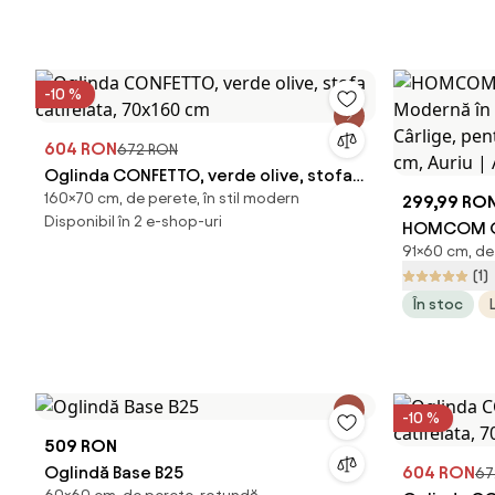
-10 %
604 RON
672 RON
Oglinda CONFETTO, verde olive, stofa
160×70 cm, de perete, în stil modern
catifelata, 70x160 cm
299,99 RO
Disponibil în 2 e-shop-uri
HOMCOM Og
91×60 cm, de 
în Formă de
(1)
pentru Sufr
În stoc
Auriu | Ao
-10 %
509 RON
Oglindă Base B25
604 RON
67