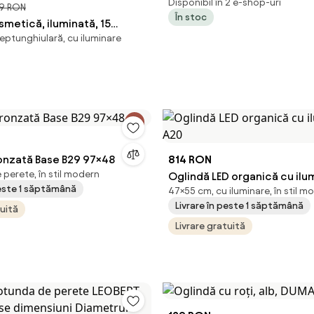
Disponibil în 2 e-shop-uri
9 RON
În stoc
metică, iluminată, 15
eptunghiulară, cu iluminare
 conexiune Bluetooth,
B, Control Touch,
te Reglabilă, GLAM
 58x46 cm
onzată Base B29 97×48
814 RON
perete, în stil modern
Oglindă LED organică cu ilu
peste 1 săptămână
47×55 cm, cu iluminare, în stil m
Livrare în peste 1 săptămână
tuită
Livrare gratuită