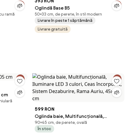
393 RON
Oglindă Base B5
 cu ramă
50×33 cm, de perete, în stil modern
Livrare în peste 1 săptămână
Livrare gratuită
5 cm
hiulară
599 RON
Oglinda baie, Multifuncțională,
90×45 cm, de perete, ovală
Iluminare LED 3 culori, Ceas încorporat,
În stoc
Sistem Dezaburire, Rama Auriu, 45x90