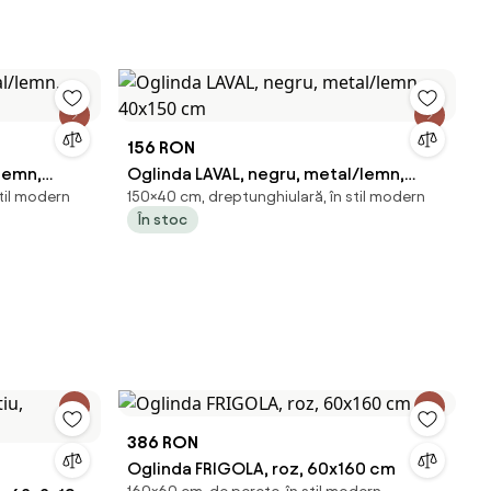
cm
156 RON
/lemn,
Oglinda LAVAL, negru, metal/lemn,
til modern
150×40 cm, dreptunghiulară, în stil modern
40x150 cm
În stoc
386 RON
Oglinda FRIGOLA, roz, 60x160 cm