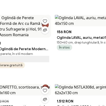
156 RON
Oglinda LAVAL, auriu, metal
150×40 cm, dreptunghiulară, în s
N
40x150 cm
În stoc
lindă de Perete Modernă
perete, în stil modern
 Arc cu Ramă și Cârlige,
agerie și Hol, 91x60 cm,
Livrare gratuită
som Romania
1.512 RON
2 RON