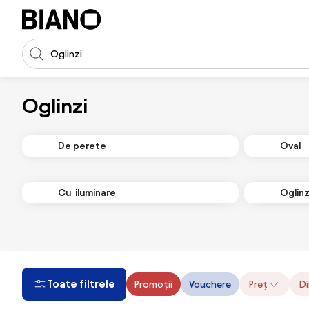
Sari peste navigare, accesează conținutul
Introducerea căutării
Sari peste conținut, mergi la subsol
Oglinzi
De perete
Oval
Cu iluminare
Oglin
Toate filtrele
Promoții
Vouchere
Preț
Di