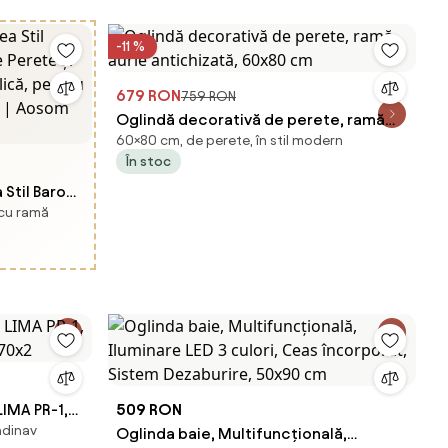
-11 %
679 RON
759 RON
Oglindă decorativă de perete, ramă
60×80 cm, de perete, în stil modern
aurie antichizată, 60x80 cm
În stoc
til Baroc,
 cu ramă
e și
lică,
, Auriu |
LIMA PR-1,
509 RON
ndinav
 70x2
Oglinda baie, Multifuncțională,