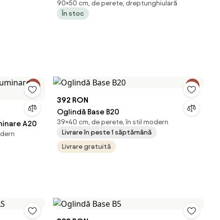
90×50 cm, de perete, dreptunghiulară
Iluminare LED 3 culori, Ceas încorporat,
În stoc
Sistem Dezaburire, 50x90 cm
392 RON
Oglindă Base B20
39×40 cm, de perete, în stil modern
minare A20
Livrare în peste 1 săptămână
odern
Livrare gratuită