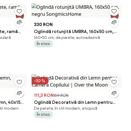
330 RON
te, ramă
Oglindă rotunjită UMBRA, 160x50 cm,
iulară
160×50 cm, de perete, autoadezivă
negru SongmicsHome
În stoc
-30 %
111,3 RON
159 RON
emn, 40x150
Oglindă Decorativă din Lemn pentru
til modern
De perete, în stil modern, aticpică
Camera Copilului | Over the Moon
În stoc