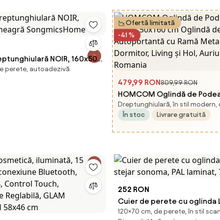
Ofertă limitată
-41 %
eptunghiulară NOIR, 160x50
e perete, autoadezivă
ă SongmicsHome
479,99 RON
809,99 RON
HOMCOM Oglindă de Podea S
Dreptunghiulară, în stil modern,
50x160 cm Oglindă de Peret
În stoc
Livrare gratuită
Autoportantă cu Ramă Meta
pentru Dormitor, Living și Hol
Aosom Romania
252 RON
Cuier de perete cu oglinda 
120×70 cm, de perete, în stil sca
stejar sonoma, PAL laminat,