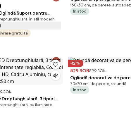
160×50 cm, de perete, autoadez
N
cm, auriu SongmicsHome
În stoc
lindă Suport pentru
eptunghiulară, în stil modern
Oglindă de podea Pivotantă
)
ntru Dormitor, 38x38x160
Livrare gratuită
Aosom Romania
-12 %
529 RON
599 RON
Oglindă decorativa de peret
70×70 cm, de perete, rotundă
În stoc
9 RON
 Dreptunghiulară, 3 tipuri
reptunghiulară, cu iluminare
 Intensitate reglabilă,
ch, Sticlă HD, Cadru
cu Suport, 160x50 cm