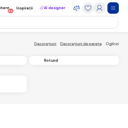
chere
AI designer
Inspirații
44
Decorațiuni
Decorațiuni de perete
Oglinzi
Rotund