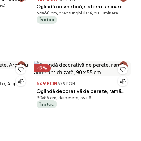
ivă
Oglindă cosmetică, sistem iluminare
46×60 cm, dreptunghiulară, cu iluminare
LED cu 3 culori, 15 bulbi, Senzor Tactil,
În stoc
Luminozitate Reglabilă, Alb
-19 %
e, Argintiu
549 RON
679 RON
Oglindă decorativă de perete, ramă
90×55 cm, de perete, ovală
aurie antichizată, 90 x 55 cm
În stoc