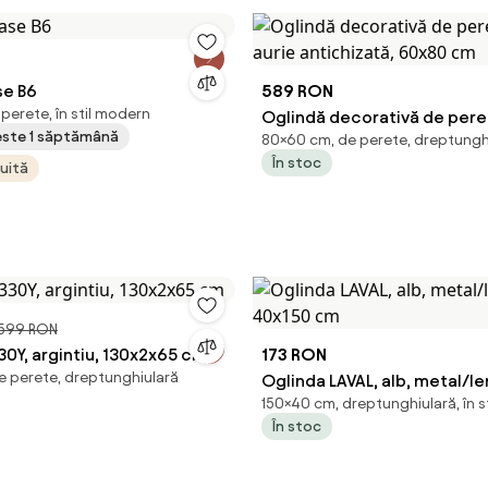
se B6
589 RON
 perete, în stil modern
Oglindă decorativă de pere
peste 1 săptămână
80×60 cm, de perete, dreptungh
aurie antichizată, 60x80 cm
În stoc
tuită
.599 RON
0Y, argintiu, 130x2x65 cm
173 RON
e perete, dreptunghiulară
Oglinda LAVAL, alb, metal/l
150×40 cm, dreptunghiulară, în s
cm
În stoc