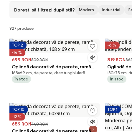
Dorești să filtrezi după stil?
Modern
Industrial
R
Produse
927 produse
TOP 2
-6 %
-14 %
699 RON
819 RON
809 RON
86
Oglindă decorativă de perete, ramă
Oglindă de
168×69 cm, de perete, dreptunghiulară
180×75 cm, dr
aurie antichizată, 168 x 69 cm
independen
În stoc
În stoc
cm
TOP 10
TOP 1
-12 %
659 RON
749 RON
Oglindă decorativă de perete, ramă