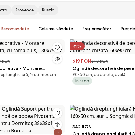
etro
Provence
Rustic
Recomandate
Cele mai vândute
Preț crescător
Preț d
-11 %
619 RON
9 RON
699 RON
corativa - Montare
Oglindă decorativă de pere
eptunghiulară, în stil modern
90×60 cm, de perete, ovală
ta, cu rama pluș, 180x75
aurie antichizată, 60x90 c
În stoc
342 RON
Oglindă dreptunghiulară NO