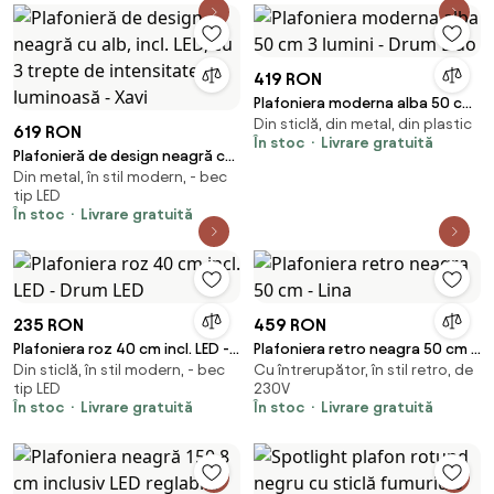
419 RON
Plafoniera moderna alba 50 cm
Din sticlă, din metal, din plastic
3 lumini - Drum Duo
619 RON
În stoc
Livrare gratuită
Plafonieră de design neagră cu
Din metal, în stil modern, - bec
alb, incl. LED, cu 3 trepte de
tip LED
intensitate luminoasă - Xavi
În stoc
Livrare gratuită
235 RON
459 RON
Plafoniera roz 40 cm incl. LED -
Plafoniera retro neagra 50 cm -
Din sticlă, în stil modern, - bec
Cu întrerupător, în stil retro, de
Drum LED
Lina
tip LED
230V
În stoc
Livrare gratuită
În stoc
Livrare gratuită