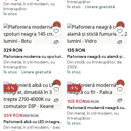
întrerupător
Din metal, în stil modern, cu
lumini reglabile - Michael
În stoc
Livrare gratuită
întrerupător
În stoc
329 RON
135 RON
Plafoniera moderna cu spoturi
Plafoniera neagră cu alamă și
Din metal, în stil modern, cu
Din sticlă, cu întrerupător, de
neagra 145 cm 6 lumini - Botu
sticlă fumurie cu 2 lumini - Vidro
întrerupător
230V
În stoc
Livrare gratuită
În stoc
-5 %
-9 %
105 RON
115 RON
Plafonieră modernă neagră cu
Din metal, în stil modern, cu
fir - Palica
369 RON
389 RON
întrerupător
Plafonieră albă cu LED integrat,
În stoc
Din metal, în stil modern, - bec
dimabilă în 3 trepte 2700-