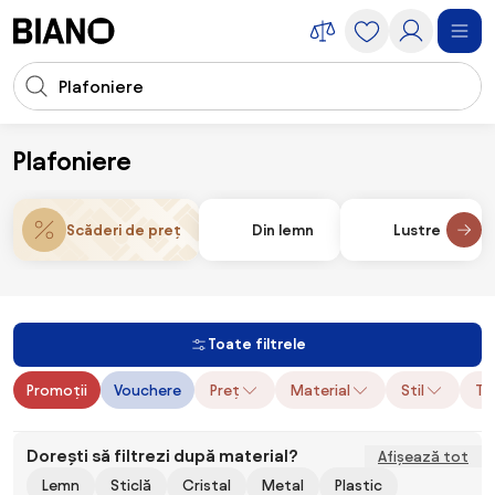
Sari peste navigare, accesează conținutul
Introducerea căutării
Sari peste conținut, mergi la subsol
Plafoniere
Corpuri de iluminare
Plafoniere
Scăderi de preț
Din lemn
Lustre
Toate filtrele
Promoții
Vouchere
Preț
Material
Stil
Ti
Dorești să filtrezi după material?
Afișează tot
Lemn
Sticlă
Cristal
Metal
Plastic