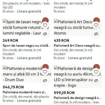
Din plastic, în stil modern, - bec
Din sticlă, din metal, în stil
cm cu LED RGBW IP54 - Siem
sticlă fumurie - Puck
tip LED
modern
În stoc
Livrare gratuită
În stoc
249 RON
435 RON
Spot de tavan negru cu sticlă
Plafonieră Art Deco neagră cu
Din sticlă, din metal, în stil
Din sticlă, din metal, în stil
fumurie rotund cu 3 lumini
sticlă fumuriu - Atomic
modern
modern
reglabile - Laura
În stoc
Livrare gratuită
În stoc
Livrare gratuită
546,75 RON
Plafoniera modernă maro și
599,25 RON
Din sticlă, din metal, din plastic
albă 50 cm 3 lumini - Drum Duo
Plafonieră de design neagră cu
În stoc
Livrare gratuită
Din metal, în stil modern, - bec
auriu 40cm, incl. LED și