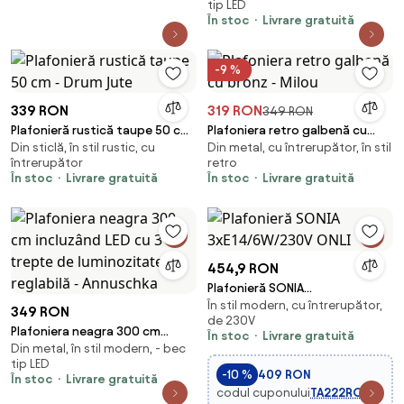
tip LED
întrerupător cu 3 trepte - Ingo
În stoc
Livrare gratuită
-9 %
339 RON
319 RON
349 RON
Plafonieră rustică taupe 50 cm
Plafoniera retro galbenă cu
Din sticlă, în stil rustic, cu
Din metal, cu întrerupător, în stil
- Drum Jute
bronz - Milou
întrerupător
retro
În stoc
Livrare gratuită
În stoc
Livrare gratuită
454,9 RON
Plafonieră SONIA
În stil modern, cu întrerupător,
3xE14/6W/230V ONLI
349 RON
de 230V
Plafoniera neagra 300 cm
În stoc
Livrare gratuită
Din metal, în stil modern, - bec
incluzând LED cu 3 trepte de
tip LED
luminozitate reglabilă -
-10 %
409 RON
În stoc
Livrare gratuită
Annuschka
codul cuponului
TA222RO