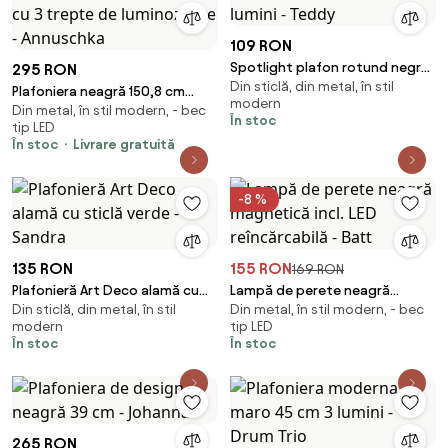
109 RON
Spotlight plafon rotund negru
295 RON
Din sticlă, din metal, în stil
cu sticlă fumuriu 3 lumini -
Plafoniera neagră 150,8 cm
modern
Teddy
Din metal, în stil modern, - bec
inclusiv LED reglabilă cu 3
În stoc
tip LED
trepte de luminozitate -
În stoc
Livrare gratuită
Annuschka
-8 %
135 RON
155 RON
169 RON
Plafonieră Art Deco alamă cu
Lampă de perete neagră
Din sticlă, din metal, în stil
Din metal, în stil modern, - bec
sticlă verde - Sandra
magnetică incl. LED
modern
tip LED
reîncărcabilă - Batt
În stoc
În stoc
265 RON