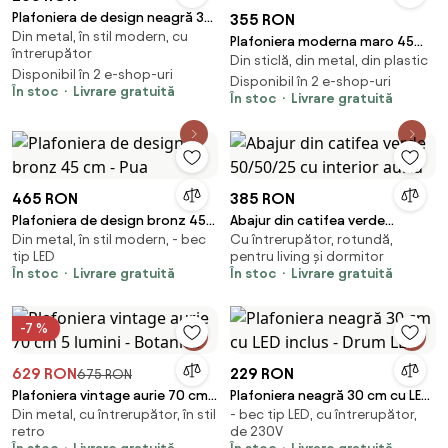
Plafoniera de design neagră 39
355 RON
Din metal, în stil modern, cu
cm - Johanna
Plafoniera moderna maro 45
întrerupător
Din sticlă, din metal, din plastic
cm 3 lumini - Drum Trio
Disponibil în 2 e-shop-uri
Disponibil în 2 e-shop-uri
În stoc
Livrare gratuită
În stoc
Livrare gratuită
465 RON
385 RON
Plafoniera de design bronz 45
Abajur din catifea verde
Din metal, în stil modern, - bec
Cu întrerupător, rotundă,
cm - Pua
50/50/25 cu interior auriu
tip LED
pentru living și dormitor
În stoc
Livrare gratuită
În stoc
Livrare gratuită
-7 %
629 RON
229 RON
675 RON
Plafoniera vintage aurie 70 cm
Plafoniera neagră 30 cm cu LED
Din metal, cu întrerupător, în stil
- bec tip LED, cu întrerupător,
5 lumini - Botanica
inclus - Drum LED
retro
de 230V