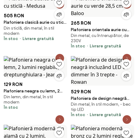
505 RON
Plafoniera clasică aurie cu sticlă
265 RON
Din sticlă, din metal, în stil
- Medusa
Plafoniera orientala aurie cu
modern
Din metal, cu întrerupător, de
verde 28,5 cm - Baloo
În stoc
Livrare gratuită
230V
În stoc
Livrare gratuită
129 RON
Plafoniera neagra cu lemn, 2
529 RON
Din lemn, din metal, în stil
lumini reglabile,
Plafoniera de design neagră
modern
dreptunghiulara - Jeana
Din metal, în stil modern, - bec
incluzând LED cu dimmer în 3
În stoc
tip LED
trepte - Rowan
În stoc
Livrare gratuită