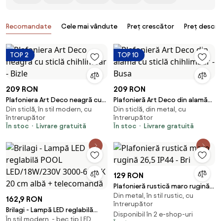
Produse
Recomandate
Cele mai vândute
Preț crescător
Preț descr
TOP 2
TOP 10
209 RON
209 RON
Plafoniera Art Deco neagră cu
Plafonieră Art Deco din alamă
Din sticlă, în stil modern, cu
Din sticlă, din metal, cu
sticlă chihlimbar - Bizle
cu sticlă chihlimbar - Busa
întrerupător
întrerupător
În stoc
Livrare gratuită
În stoc
Livrare gratuită
129 RON
Plafonieră rustică maro rugină
Din metal, în stil rustic, cu
26,5 IP44 - Bri
162,9 RON
întrerupător
Brilagi - Lampă LED reglabilă
Disponibil în 2 e-shop-uri
În stil modern, - bec tip LED,
POOL LED/18W/230V 3000-