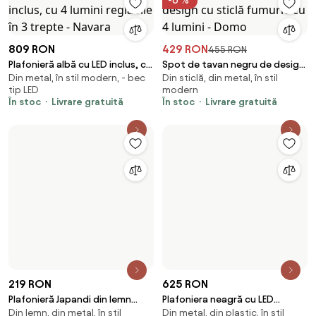
-6 %
809 RON
429 RON
455 RON
Plafonieră albă cu LED inclus, cu
Spot de tavan negru de design
Din metal, în stil modern, - bec
Din sticlă, din metal, în stil
4 lumini reglabile în 3 trepte -
cu sticlă fumurie cu 4 lumini -
tip LED
modern
Navara
Domo
În stoc
Livrare gratuită
În stoc
Livrare gratuită
625 RON
Plafoniera neagră cu LED
219 RON
Din metal, din plastic, în stil
integrat, dimmer cu 3 trepte, 4
Plafonieră Japandi din lemn
modern
lumini - Lupolo
Din lemn, din metal, în stil
deschis cu spoturi reglabile cu
În stoc
Livrare gratuită
modern
3 lumini IP44 - Ducha
În stoc
Livrare gratuită
-8 %
-13 %