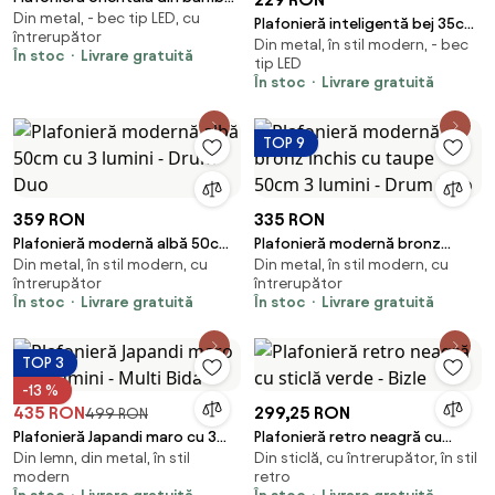
Din metal, - bec tip LED, cu
- Amira
Plafonieră inteligentă bej 35cm
întrerupător
Din metal, în stil modern, - bec
incl. LED și telecomandă - Flat
În stoc
Livrare gratuită
tip LED
Drum
În stoc
Livrare gratuită
TOP 9
359 RON
335 RON
Plafonieră modernă albă 50cm
Plafonieră modernă bronz
Din metal, în stil modern, cu
Din metal, în stil modern, cu
cu 3 lumini - Drum Duo
închis cu taupe 50cm 3 lumini -
întrerupător
întrerupător
Drum Duo
În stoc
Livrare gratuită
În stoc
Livrare gratuită
TOP 3
-13 %
435 RON
299,25 RON
499 RON
Plafonieră Japandi maro cu 3
Plafonieră retro neagră cu
Din lemn, din metal, în stil
Din sticlă, cu întrerupător, în stil
lumini - Multi Bida
sticlă verde - Bizle
modern
retro