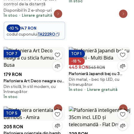
În stoc
control de la distanță
6000K 20 cm albă +
Disponibil în 2 e-shop-uri
telecomandă
În stoc
Livrare gratuită
-10 %
147 RON
codul cuponului
TA222RO
TOP 7
TOP 1
-18 %
445 RON
545 RON
Plafonieră Japandi bej cu 3
179 RON
Din metal, - bec tip LED, cu
lumini - Multi Bida
Plafoniera Art Deco neagra cu
întrerupător
Din sticlă, în stil modern, cu
sticla fumurie - Busa
În stoc
Livrare gratuită
întrerupător
În stoc
TOP 5
205 RON
Plafoniera orientala din bambus
229 RON