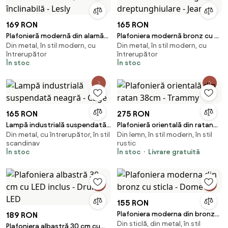
169 RON
165 RON
Plafonieră modernă din alamă
Plafoniera modernă bronz cu 2
Din metal, în stil modern, cu
Din metal, în stil modern, cu
cu 2 lumini, înclinabilă - Lesly
lumini reglabile dreptunghiulare
întrerupător
întrerupător
- Jeana
În stoc
În stoc
165 RON
275 RON
Lampă industrială suspendată
Plafonieră orientală din ratan
Din metal, cu întrerupător, în stil
Din lemn, în stil modern, în stil
neagră - Cage
38cm - Trammy
scandinav
rustic
În stoc
În stoc
Livrare gratuită
155 RON
Plafoniera moderna din bronz
189 RON
Din sticlă, din metal, în stil
cu sticla - Dome
Plafoniera albastră 30 cm cu