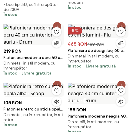
modern
- bec tip LED, cu întrerupător,
LED inclus - Drum LED
În stoc
de 230V
În stoc
-5 %
465 RON
489 RON
Plafoniera de design bej 60 cm
219 RON
Din metal, în stil modern, cu
5 lumini - Plu
Plafoniera moderna ocru 40 cm
întrerupător
Din metal, în stil modern, cu
cu interior auriu - Drum
În stoc
Livrare gratuită
întrerupător
În stoc
Livrare gratuită
105 RON
Plafoniera retro cu sticlă opala
185 RON
Din metal, cu întrerupător, în stil
albă - Scoop
Plafoniera moderna neagra 40
retro
Din sticlă, în stil modern, cu
cm cu interior auriu - Drum
În stoc
întrerupător
În stoc