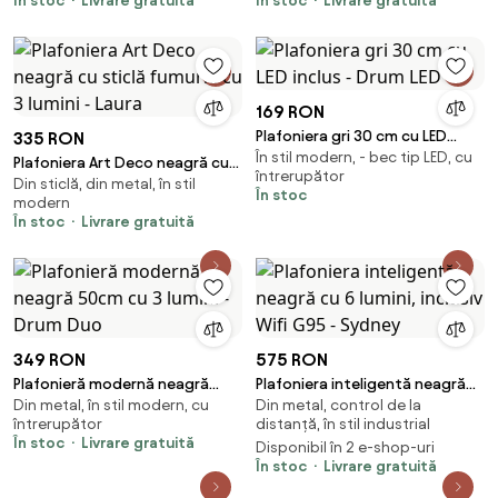
În stoc
Livrare gratuită
În stoc
Livrare gratuită
169 RON
Plafoniera gri 30 cm cu LED
335 RON
În stil modern, - bec tip LED, cu
inclus - Drum LED
Plafoniera Art Deco neagră cu
întrerupător
Din sticlă, din metal, în stil
sticlă fumurie cu 3 lumini - Laura
În stoc
modern
În stoc
Livrare gratuită
349 RON
575 RON
Plafonieră modernă neagră
Plafoniera inteligentă neagră
Din metal, în stil modern, cu
Din metal, control de la
50cm cu 3 lumini - Drum Duo
cu 6 lumini, inclusiv Wifi G95 -
întrerupător
distanță, în stil industrial
Sydney
În stoc
Livrare gratuită
Disponibil în 2 e-shop-uri
În stoc
Livrare gratuită