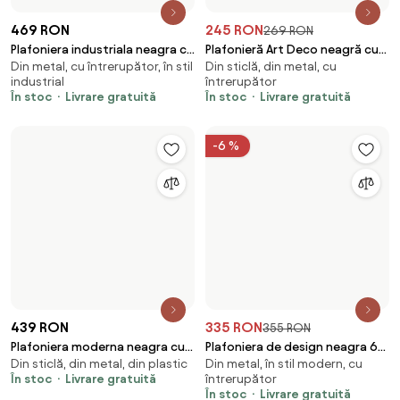
-15 %
399 RON
549 RON
469 RON
Plafonieră de design neagră
Plafonieră de design neagră
Din metal, în stil modern, - bec
Din lemn, din metal, în stil
100cm incl. LED cu 3 trepte de
pătrată, incl. LED, cu dimmer în
tip LED
modern
intensitate, 2 lumini - Pepe
3 trepte - Nimue
În stoc
Livrare gratuită
În stoc
Livrare gratuită
Ofertă limitată
-29 %