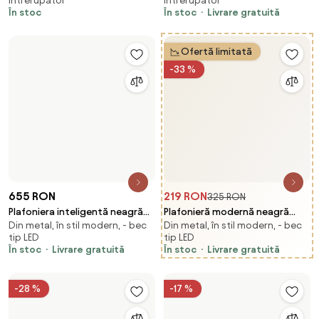
265 RON
479 RON
575 RON
Plafoniera albastră 40 cm cu
Plafonieră de design albă cu
În stil modern, - bec tip LED, cu
Din plastic, în stil modern, - bec
LED inclus - Drum LED
formă organică gri închis, incl.
întrerupător
tip LED
LED cu intensitate reglabilă -
În stoc
Livrare gratuită
În stoc
Livrare gratuită
Taylor