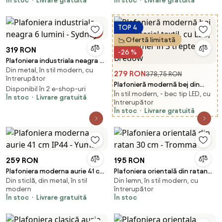
În stoc
Livrare gratuită
În stoc
Livrare gratuită
TOP 4
Ofertă limitată
319 RON
-26 %
Plafoniera industriala neagra 6
Din metal, în stil modern, cu
lumini - Sydney
279 RON
378,75 RON
întrerupător
Plafonieră modernă bej din
Disponibil în 2 e-shop-uri
În stil modern, - bec tip LED, cu
material textil, cu LED, cu
În stoc
Livrare gratuită
întrerupător
dimmer în 3 trepte - Bredow
În stoc
Livrare gratuită
259 RON
195 RON
Plafoniera moderna aurie 41 cm
Plafoniera orientală din ratan
Din sticlă, din metal, în stil
Din lemn, în stil modern, cu
IP44 - Yuma
30 cm - Tromma
modern
întrerupător
În stoc
Livrare gratuită
În stoc