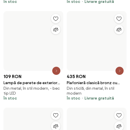
469 RON
245 RON
269 RON
Plafoniera industriala neagra cu
Plafonieră Art Deco neagră cu
Din metal, cu întrerupător, în stil
Din sticlă, din metal, cu
auriu 3 lumini reglabile - Magnax
sticlă fumuriu - Laura
industrial
întrerupător
În stoc
Livrare gratuită
În stoc
Livrare gratuită
-6 %