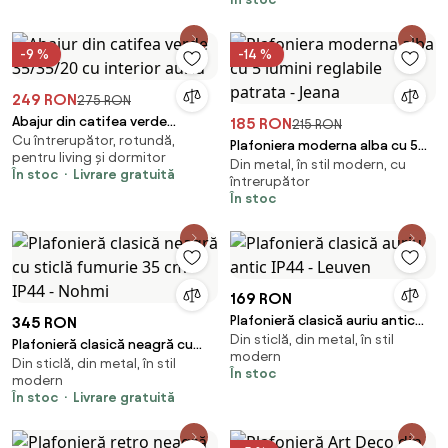
-9 %
-14 %
249 RON
275 RON
Abajur din catifea verde
185 RON
215 RON
Cu întrerupător, rotundă,
35/35/20 cu interior auriu
Plafoniera moderna alba cu 5
pentru living și dormitor
Din metal, în stil modern, cu
lumini reglabile patrata - Jeana
În stoc
Livrare gratuită
întrerupător
În stoc
169 RON
Plafonieră clasică auriu antic
345 RON
Din sticlă, din metal, în stil
IP44 - Leuven
Plafonieră clasică neagră cu
modern
Din sticlă, din metal, în stil
sticlă fumurie 35 cm IP44 -
În stoc
modern
Nohmi
În stoc
Livrare gratuită