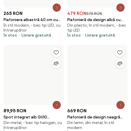
679 RON
155 RON
Plafoniera moderna neagra cu
Plafoniera albă 33 cm inclusiv
Din metal, în stil modern, - bec
Din plastic, în stil modern, - bec
LED si dimmer - Rondas
LED și dimmer cu telecomandă -
tip LED
tip LED
Iene
În stoc
Livrare gratuită
În stoc
-9 %