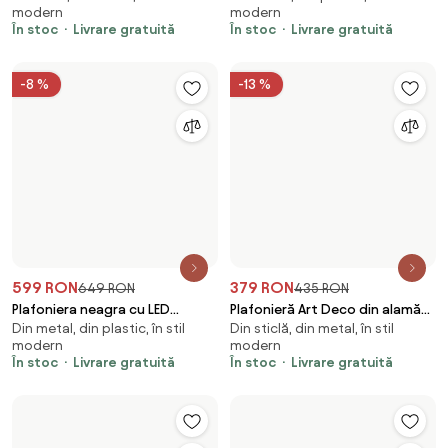
599 RON
379 RON
649 RON
435 RON
Plafoniera neagra cu LED
Plafonieră Art Deco din alamă
Din metal, din plastic, în stil
Din sticlă, din metal, în stil
integrat, cu dimmer in 3 trepte,
cu sticlă chihlimbar 40cm -
modern
modern
cu 4 lumini - Lejo
Busa
În stoc
Livrare gratuită
În stoc
Livrare gratuită
285 RON
Plafonieră retro bej cu sticlă
229 RON
Din sticlă, din metal, - bec tip
opal - Lila
Plafonieră Art Deco bronz
LED
Din sticlă, din metal, în stil
închis cu sticlă maro - Sandra
În stoc
Livrare gratuită
modern
În stoc
Livrare gratuită
Ofertă limitată
-22 %
405 RON
94,95 RON
519 RON
Plafoniera orientala din bambus
Plafoniera moderna neagra 18