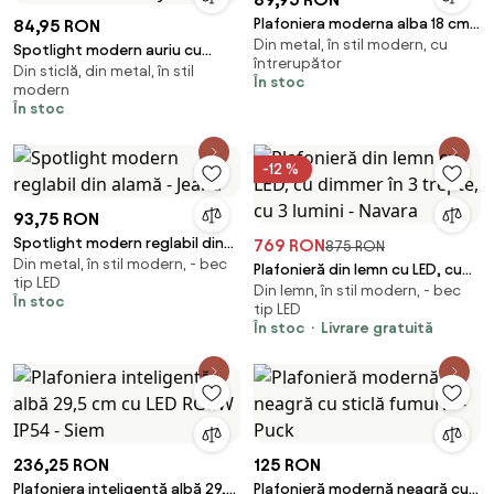
Plafoniera moderna alba 18 cm
84,95 RON
Din metal, în stil modern, cu
IP44 - Yuma
Spotlight modern auriu cu
întrerupător
Din sticlă, din metal, în stil
sticlă rotundă chihlimbar -
În stoc
modern
Teddy
În stoc
-12 %
93,75 RON
Spotlight modern reglabil din
769 RON
875 RON
Din metal, în stil modern, - bec
alamă - Jeana
Plafonieră din lemn cu LED, cu
tip LED
Din lemn, în stil modern, - bec
dimmer în 3 trepte, cu 3 lumini -
În stoc
tip LED
Navara
În stoc
Livrare gratuită
236,25 RON
125 RON
Plafoniera inteligentă albă 29,5
Plafonieră modernă neagră cu