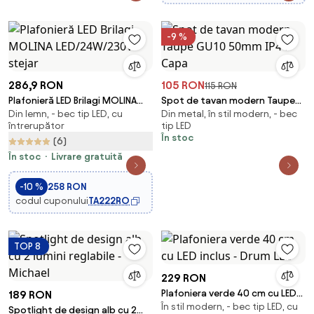
-9 %
286,9 RON
105 RON
115 RON
Plafonieră LED Brilagi MOLINA
Spot de tavan modern Taupe
Din lemn, - bec tip LED, cu
Din metal, în stil modern, - bec
LED/24W/230V stejar
GU10 50mm IP44 - Capa
întrerupător
tip LED
În stoc
(6)
În stoc
Livrare gratuită
-10 %
258 RON
codul cuponului
TA222RO
TOP 8
229 RON
Plafoniera verde 40 cm cu LED
189 RON
În stil modern, - bec tip LED, cu
inclus - Drum LED
Spotlight de design alb cu 2