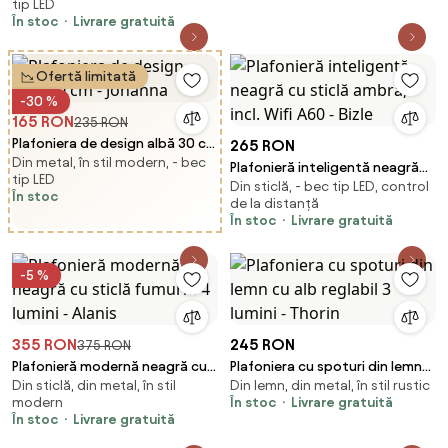
tip LED
4000K cu comutator DIP -
În stoc
Livrare gratuită
Keane
Ofertă limitată
-30 %
165 RON
235 RON
Plafoniera de design albă 30 cm
265 RON
Din metal, în stil modern, - bec
- Johanna
Plafonieră inteligentă neagră
tip LED
Din sticlă, - bec tip LED, control
cu sticlă ambră, incl. Wifi A60 -
În stoc
de la distanță
Bizle
În stoc
Livrare gratuită
-5 %
355 RON
245 RON
375 RON
Plafonieră modernă neagră cu
Plafoniera cu spoturi din lemn
Din sticlă, din metal, în stil
Din lemn, din metal, în stil rustic
sticlă fumuriu 4 lumini - Alanis
cu alb reglabil 3 lumini - Thorin
modern
În stoc
Livrare gratuită
În stoc
Livrare gratuită