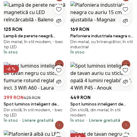
125 RON
169 RON
Lampă de perete neagră
Plafoniera industriala neagra cu
Din metal, în stil modern, - bec
Din metal, cu întrerupător, în stil
magnetică cu LED reîncărcabilă
auriu 15 cm ajustabila - Magnax
tip LED
industrial
- Baleno
În stoc
În stoc
-6 %
399 RON
449 RON
425 RON
Spot luminos inteligent de
Spot luminos inteligent de
Din sticlă, în stil modern, - bec
Din sticlă, din metal, în stil
tavan negru cu sticlă fumurie
tavan auriu cu sticlă opală 4
tip LED
modern
rotund reglabil incl. 3 Wifi A60 -
lumini reglabil incl. 4 Wifi P45 -
În stoc
Livrare gratuită
În stoc
Livrare gratuită
Laura
Anouk