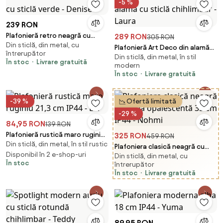
-5 %
239 RON
Plafonieră retro neagră cu
289 RON
305 RON
Din sticlă, din metal, cu
sticlă verde - Denise
Plafonieră Art Deco din alamă
întrerupător
Din sticlă, din metal, în stil
cu sticlă chihlimbar - Laura
În stoc
Livrare gratuită
modern
În stoc
Livrare gratuită
-39 %
Ofertă limitată
-29 %
84,95 RON
139 RON
Plafonieră rustică maro ruginiu
325 RON
459 RON
Din sticlă, din metal, în stil rustic
21,3 cm IP44 - Bri
Plafoniera clasică neagră cu
Disponibil în 2 e-shop-uri
Din sticlă, din metal, cu
sticlă opalescentă 35 cm IP44 -
În stoc
întrerupător
Nohmi
În stoc
Livrare gratuită
89,95 RON