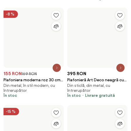
199 RON
145 RON
205 RON
Plafoniera industrială gri închis
Plafonieră Art Deco alamă cu
Din lemn, din metal, cu
Din sticlă, din metal, în stil
cu lemn - Arthur
sticlă albastră - Sandra
întrerupător
modern
În stoc
În stoc
Încarcă mai multe produse
6
7
8
9
1
2
3
4
5
…
27
Alții au cumpărat și