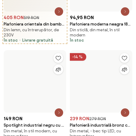
Iconic Tsiri
-28 %
-17 %
425 RON
165 RON
589 RON
199 RON
Plafonieră modernă neagră
Set de 6 distanțiere negre
Din metal, în stil modern, - bec
Din metal, în stil modern, cu
60cm incl. LED cu 3 trepte de
pentru spoturi încastrate 7,5 -
tip LED
întrerupător
intensitate luminoasă -
13 cm - Distanțier
În stoc
Livrare gratuită
În stoc
Morning
-17 %