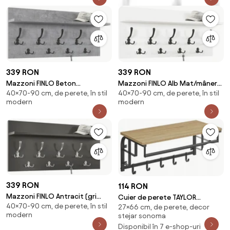
HOL 90 și 70 cm
339 RON
339 RON
Mazzoni FINLO Beton
Mazzoni FINLO Alb Mat/mânere
40×70-90 cm, de perete, în stil
40×70-90 cm, de perete, în stil
Millennium/mânere Negru Mat -
Negru Mat - CUIER DE PERETE
modern
modern
CUIER DE PERETE MODERN CU
MODERN CU RAFT PENTRU HOL 90
RAFT PENTRU HOL 90 și 70 cm
și 70 cm
339 RON
114 RON
Mazzoni FINLO Antracit (gri
Cuier de perete TAYLOR
40×70-90 cm, de perete, în stil
închis)/mânere Cromate
27×66 cm, de perete, decor
SONOMA 66x30cm
modern
stejar sonoma
Lucioase - CUIER DE PERETE
Disponibil în 7 e-shop-uri
MODERN CU RAFT PENTRU HOL 90