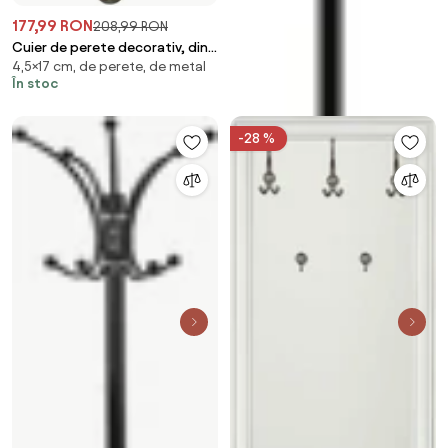
177,99 RON
208,99 RON
Cuier de perete decorativ, din
4,5×17 cm, de perete, de metal
alama Octopus
În stoc
-28 %