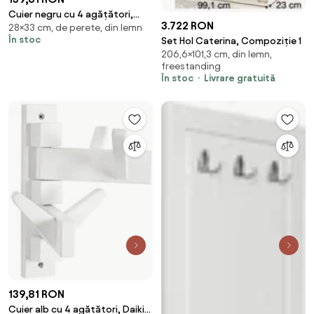
Cuier negru cu 4 agățători,
3.722 RON
28×33 cm, de perete, din lemn
Daiki Yes
În stoc
Set Hol Caterina, Compoziție 1
206,6×101,3 cm, din lemn,
freestanding
În stoc
Livrare gratuită
139,81 RON
Cuier alb cu 4 agățători, Daiki