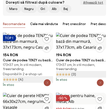
Dorești să filtrezi după culoare?
Afișează tot
Maro
Negru
Gri
Alb
Bej
Produse
Recomandate
Cele mai vândute
Preț crescător
Preț descr
TOP 1
154 RON
194 RON
Cuier de podea TENZY cu bază
Cuier de podea TENZY cu bază
173×37 cm, în stil modern,
173×37 cm, în stil modern,
din marmură, 37x173cm, negru
din marmură, 37x173cm, alb
freestanding
freestanding
Casaria
Casaria
Disponibil în 2 e-shop-uri
(3)
(4)
În stoc
În stoc
-50 %