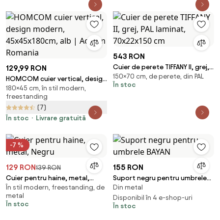
543 RON
Cuier de perete TIFFANY II, grej,
129,99 RON
150×70 cm, de perete, din PAL
PAL laminat, 70x22x150 cm
HOMCOM cuier vertical, design
În stoc
180×45 cm, în stil modern,
modern, 45x45x180cm, alb |
freestanding
Aosom Romania
(7)
În stoc
Livrare gratuită
-7 %
129 RON
155 RON
139 RON
Cuier pentru haine, metal,
Suport negru pentru umbrele
În stil modern, freestanding, de
Din metal
Negru
BAYAN
metal
Disponibil în 4 e-shop-uri
În stoc
În stoc