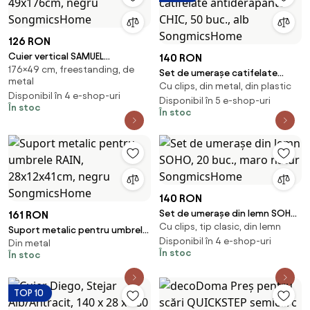
126 RON
Cuier vertical SAMUEL
140 RON
176×49 cm, freestanding, de
49x176cm, negru
Set de umerașe catifelate
metal
SongmicsHome
Cu clips, din metal, din plastic
antiderapante CHIC, 50 buc.,
Disponibil în 4 e-shop-uri
alb SongmicsHome
Disponibil în 5 e-shop-uri
În stoc
În stoc
140 RON
Set de umerașe din lemn SOHO,
161 RON
Cu clips, tip clasic, din lemn
20 buc., maro natur
Suport metalic pentru umbrele
SongmicsHome
Disponibil în 4 e-shop-uri
Din metal
RAIN, 28x12x41cm, negru
În stoc
În stoc
SongmicsHome
TOP 10