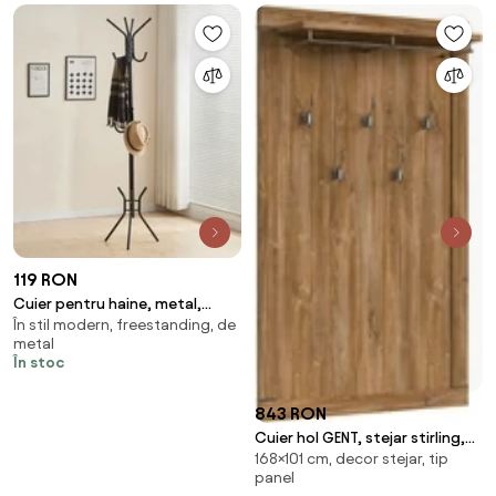
119 RON
Cuier pentru haine, metal,
În stil modern, freestanding, de
Negru
metal
În stoc
843 RON
Cuier hol GENT, stejar stirling,
168×101 cm, decor stejar, tip
PAL, 101x24x168 cm
panel