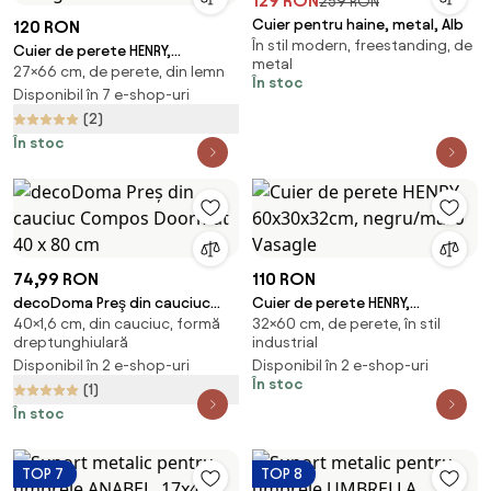
129 RON
259 RON
Cuier pentru haine, metal, Alb
120 RON
În stil modern, freestanding, de
Cuier de perete HENRY,
metal
27×66 cm, de perete, din lemn
66x30x27cm, negru/maro
În stoc
Vasagle
Disponibil în 7 e-shop-uri
(2)
În stoc
74,99 RON
110 RON
decoDoma Preş din cauciuc
Cuier de perete HENRY,
40×1,6 cm, din cauciuc, formă
32×60 cm, de perete, în stil
Compos Doormat 40 x 80 cm
60x30x32cm, negru/maro
dreptunghiulară
industrial
Vasagle
Disponibil în 2 e-shop-uri
Disponibil în 2 e-shop-uri
În stoc
(1)
În stoc
TOP 7
TOP 8