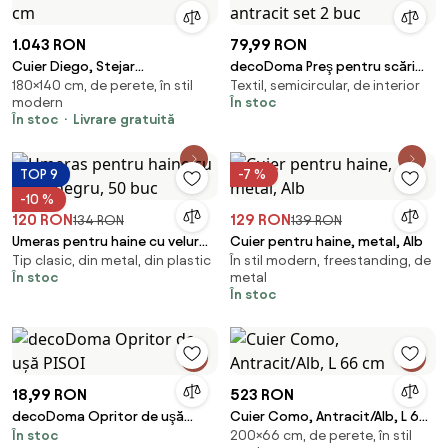
1.043 RON
79,99 RON
Cuier Diego, Stejar
decoDoma Preş pentru scări
180×140 cm, de perete, în stil
Textil, semicircular, de interior
Alb/Antracit, 140 x 28 x 180 cm
QUICKSTEP semicerc antracit
modern
În stoc
set 2 buc
În stoc
Livrare gratuită
TOP 9
-7 %
-10 %
120 RON
129 RON
134 RON
139 RON
Umeras pentru haine cu velur
Cuier pentru haine, metal, Alb
Tip clasic, din metal, din plastic
În stil modern, freestanding, de
negru, 50 buc
În stoc
metal
În stoc
18,99 RON
523 RON
decoDoma Opritor de uşă
Cuier Como, Antracit/Alb, L 66
În stoc
200×66 cm, de perete, în stil
PISOI
cm