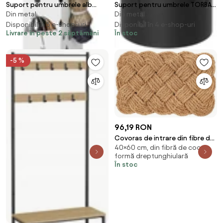
Suport pentru umbrele alb
Suport pentru umbrele TORBA
Din metal
Din metal
SAFFA
metalic, negru
Disponibil în 5 e-shop-uri
Disponibil în 4 e-shop-uri
Livrare în peste 2 săptămâni
În stoc
-5 %
96,19 RON
Covoras de intrare din fibre de
40×60 cm, din fibră de cocos,
Cocos, 60x40 cm, Treccia
formă dreptunghiulară
Bizzotto
În stoc