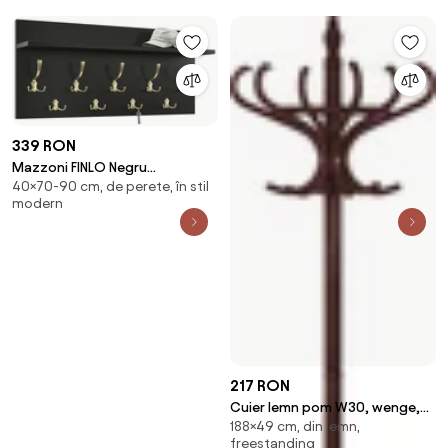
339 RON
Mazzoni FINLO Negru
40×70-90 cm, de perete, în stil
Mat/mânere Luciu Auriu - CUIER
modern
DE PERETE MODERN CU RAFT
PENTRU HOL 90 și 70 cm
217 RON
Cuier lemn pom W30, wenge,
188×49 cm, din lemn,
49x188 cm
freestanding