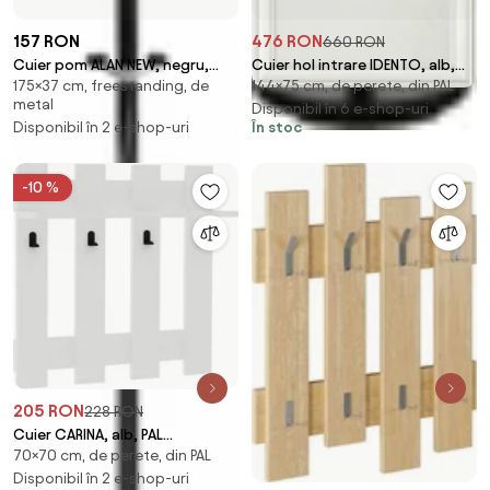
157 RON
476 RON
660 RON
Cuier pom ALAN NEW, negru,
Cuier hol intrare IDENTO, alb,
175×37 cm, freestanding, de
144×75 cm, de perete, din PAL
metal/marmura, 37x175 cm
PAL/metal, 75x3x144 cm
metal
Disponibil în 6 e-shop-uri
Disponibil în 2 e-shop-uri
În stoc
-10 %
205 RON
228 RON
Cuier CARINA, alb, PAL
70×70 cm, de perete, din PAL
melaminat, 70x18x70 cm
Disponibil în 2 e-shop-uri