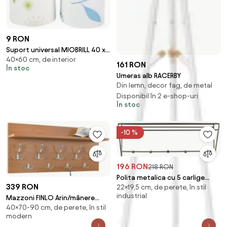
9 RON
Suport universal MIOBRILL 40 x
40×60 cm, de interior
60 cm
161 RON
În stoc
Umeras alb RACERBY
Din lemn, decor fag, de metal
Disponibil în 2 e-shop-uri
În stoc
-10 %
196 RON
218 RON
Polita metalica cu 5 carlige
339 RON
22×19,5 cm, de perete, în stil
BROOKLYN 19x63cm
industrial
Mazzoni FINLO Arin/mânere
40×70-90 cm, de perete, în stil
Cromate Lucioase - CUIER DE
modern
PERETE MODERN CU RAFT PENTRU