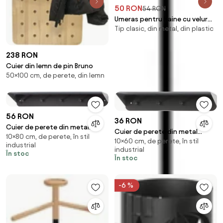
50 RON
54 RON
Umeras pentru haine cu velur
Tip clasic, din metal, din plastic
gri, 20 buc
238 RON
Cuier din lemn de pin Bruno
50×100 cm, de perete, din lemn
56 RON
36 RON
Cuier de perete din metal
Cuier de perete din metal
10×80 cm, de perete, în stil
KENAN 80 cm, negru
10×60 cm, de perete, în stil
KENAN 60 cm, negru
industrial
industrial
În stoc
În stoc
-6 %