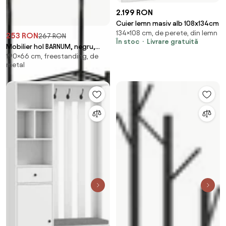
2.199 RON
Cuier lemn masiv alb 108x134cm
134×108 cm, de perete, din lemn
253 RON
267 RON
În stoc
Livrare gratuită
Mobilier hol BARNUM, negru,
190×66 cm, freestanding, de
metal, 66x30x190 cm
metal