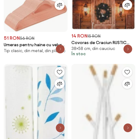
14 RON
15 RON
51 RON
56 RON
Covoras de Craciun RUSTIC
Umeras pentru haine cu velur
38×58 cm, din cauciuc
WELCOME 38x58 cm - mai
Tip clasic, din metal, din plastic
roz, 20 buc
În stoc
multe variante Varianta:
Corona