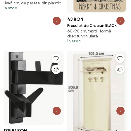
11×45 cm, de perete, din plastic
45,5x11 cm, gri-negru
În stoc
43 RON
Presulet de Craciun BLACK
60×90 cm, textil, formă
FOREST 60x90 cm, bej
dreptunghiulară
În stoc
139,81 RON