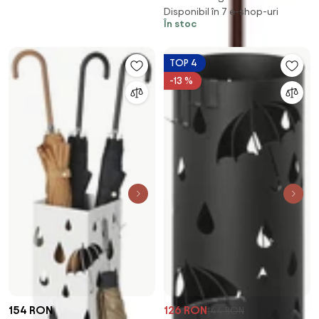
Disponibil în 7 e-shop-uri
În stoc
TOP 4
-13 %
154 RON
126 RON
144 RON