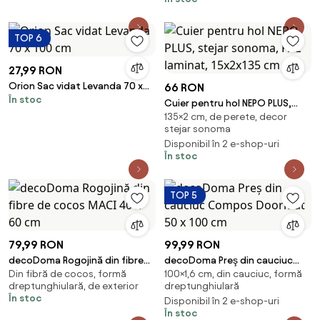
TOP 6
27,99 RON
Orion Sac vidat Levanda 70 x
66 RON
În stoc
100 cm
Cuier pentru hol NEPO PLUS,
135×2 cm, de perete, decor
stejar sonoma, PAL laminat,
stejar sonoma
15x2x135 cm
Disponibil în 2 e-shop-uri
În stoc
TOP 5
79,99 RON
99,99 RON
decoDoma Rogojină din fibre
decoDoma Preş din cauciuc
Din fibră de cocos, formă
100×1,6 cm, din cauciuc, formă
de cocos MACI 40 x 60 cm
Compos Doormat 50 x 100 cm
dreptunghiulară, de exterior
dreptunghiulară
În stoc
Disponibil în 2 e-shop-uri
În stoc