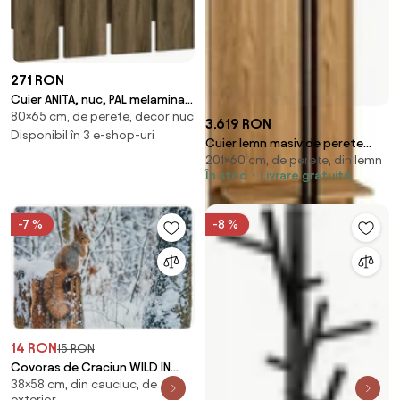
271 RON
Cuier ANITA, nuc, PAL melaminat,
80×65 cm, de perete, decor nuc
65x4x80 cm
3.619 RON
Disponibil în 3 e-shop-uri
Cuier lemn masiv de perete
201×60 cm, de perete, din lemn
Sutton, 60 × 201 × 33 cm
În stoc
Livrare gratuită
-7 %
-8 %
14 RON
15 RON
Covoras de Craciun WILD IN
38×58 cm, din cauciuc, de
WHITE 38x58 cm - mai multe
exterior