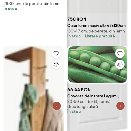
28×33 cm, de perete, din lemn
Yes
În stoc
750 RON
Cuier lemn masiv alb 47x130cm
130×47 cm, de perete, din lemn
În stoc
Livrare gratuită
66,44 RON
Covoras de intrare Legumi,
80×50 cm, textil, formă
Bizzotto, 50x80 cm,
dreptunghiulară
polipropilena
În stoc