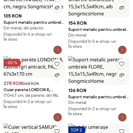
135 RON
Suport metalic pentru umbrele
154 RON
Din metal, din plastic
ANABEL, 17x41 cm, negru
Suport metalic pentru umbrele
SongmicsHome
Disponibil în 4 e-shop-uri
Din metal
UMBRELLA, 15,5x15,5x49cm, alb
În stoc
SongmicsHome
Disponibil în 5 e-shop-uri
În stoc
-20 %
278 RON
348 RON
Cuier perete LONDON 8,
136 RON
170×67 cm, de perete, din PAL
casmir/gri antracit, PAL,
Suport metalic pentru umbrele
67x3x170 cm
Disponibil în 2 e-shop-uri
Din metal
FLORE, 15,5x15,5x49cm, negru
În stoc
SongmicsHome
Disponibil în 2 e-shop-uri
În stoc
TOP 2