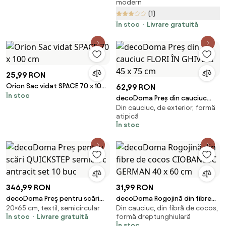
modern
(1)
În stoc
Livrare gratuită
25,99 RON
Orion Sac vidat SPACE 70 x 100
62,99 RON
În stoc
cm
decoDoma Preș din cauciuc
Din cauciuc, de exterior, formă
FLORI ÎN GHIVECI 45 x 75 cm
atipică
În stoc
346,99 RON
31,99 RON
decoDoma Preş pentru scări
decoDoma Rogojină din fibre
20×65 cm, textil, semicircular
Din cauciuc, din fibră de cocos,
QUICKSTEP semicerc antracit
de cocos CIOBANESC GERMAN
În stoc
Livrare gratuită
formă dreptunghiulară
set 10 buc
40 x 60 cm
În stoc