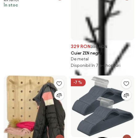
variante Varianta: Veverita
În stoc
329 RON
358 RON
Cuier ZEN negru
De metal
Disponibil în 7 e-shop-uri
-7 %