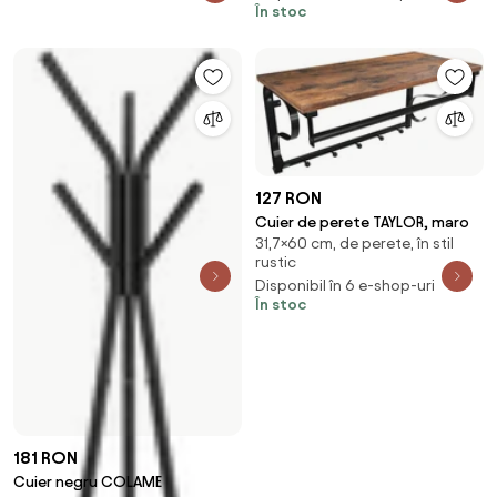
În stoc
și 70 cm
127 RON
Cuier de perete TAYLOR, maro
31,7×60 cm, de perete, în stil
rustic
Disponibil în 6 e-shop-uri
În stoc
181 RON
Cuier negru COLAME