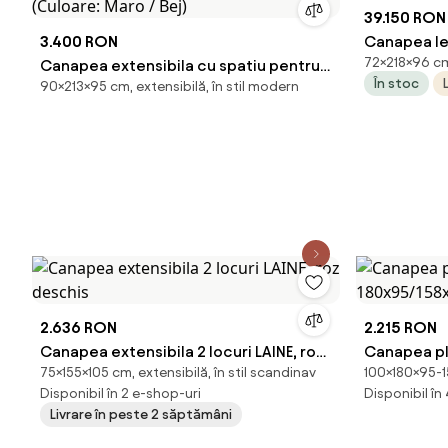
39.150 RON
3.400 RON
Canapea lem
72×218×96 cm,
Canapea extensibila cu spatiu pentru
72 cm
În stoc
90×213×95 cm, extensibilă, în stil modern
depozitare, 213x95x90 cm, Milo 02,
Eltap (Culoare: Maro / Bej)
2.636 RON
2.215 RON
Canapea extensibila 2 locuri LAINE, roz
Canapea pli
75×155×105 cm, extensibilă, în stil scandinav
100×180×95-15
deschis
180x95/15
Disponibil în 2 e-shop-uri
Disponibil în
Livrare în peste 2 săptămâni