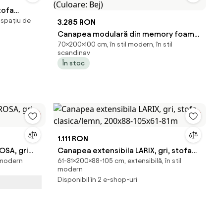
tofa
 spațiu de
3.285 RON
Canapea modulară din memory foam
70×200×100 cm, în stil modern, în stil
HD – premium, 200x100x70 cm,
scandinav
configurabilă în mai multe moduri
În stoc
(Culoare: Bej)
1.111 RON
OSA, gri
Canapea extensibila LARIX, gri, stofa
l modern
61-81×200×88-105 cm, extensibilă, în stil
clasica/lemn, 200x88-105x61-81m
modern
Disponibil în 2 e-shop-uri