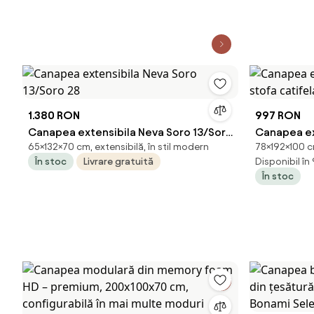
1.380 RON
997 RON
Canapea extensibila Neva Soro 13/Soro
Canapea ex
65×132×70 cm, extensibilă, în stil modern
78×192×100 cm
28
stofa cati
În stoc
Livrare gratuită
Disponibil în
În stoc