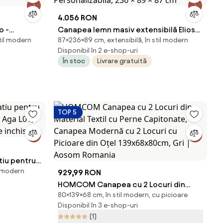
4.056 RON
o -
Canapea lemn masiv extensibilă Elioss
til modern
87×236×89 cm, extensibilă, în stil modern
Personalizabila, 236 × 89 × 87 cm
Disponibil în 2 e-shop-uri
În stoc
Livrare gratuită
TOP 5
tiu pentru
l modern
, Aga L01,
929,99 RON
e inchis)
HOMCOM Canapea cu 2 Locuri din
80×139×68 cm, în stil modern, cu picioare
Material Textil cu Perne Capitonate,
Disponibil în 3 e-shop-uri
Canapea Modernă cu 2 Locuri cu
(1)
Picioare din Oțel 139x68x80cm, Gri |