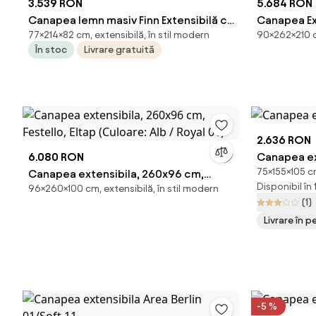
3.539 RON
5.684 RON
Canapea lemn masiv Finn Extensibilă cu
Canapea Ex
77×214×82 cm, extensibilă, în stil modern
90×262×210 cm
Depozitare Personalizabilă - Jarell 18
Cm,Tetiere 
În stoc
Livrare gratuită
(Bej), Colțul în dreapta
Easy Clean-
2.636 RON
6.080 RON
Canapea ext
75×155×105 cm
Canapea extensibila, 260x96 cm,
Disponibil în
96×260×100 cm, extensibilă, în stil modern
Festello, Eltap (Culoare: Alb / Royal 01)
(1)
Livrare în 
-5 %