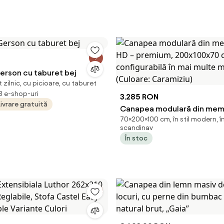
rson cu taburet bej
 zilnic, cu picioare, cu taburet
 8 e-shop-uri
3.285 RON
Livrare gratuită
Canapea modulară din mem
70×200×100 cm, în stil modern, în 
HD – premium, 200x100x70 
scandinav
configurabilă în mai multe 
În stoc
(Culoare: Caramiziu)