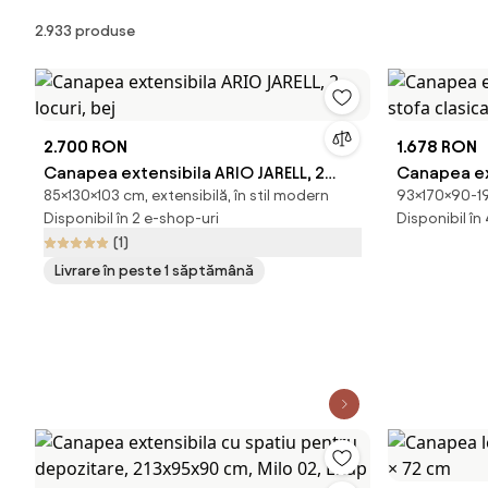
Produse
2.933 produse
2.700 RON
1.678 RON
Canapea extensibila ARIO JARELL, 2
Canapea ext
85×130×103 cm, extensibilă, în stil modern
93×170×90-190
locuri, bej
stofa clasi
Disponibil în 2 e-shop-uri
Disponibil în
(1)
Livrare în peste 1 săptămână