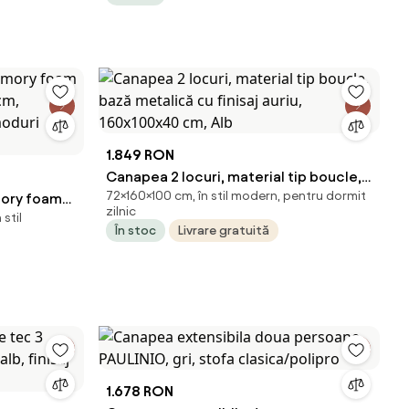
1.849 RON
Canapea 2 locuri, material tip boucle,
72×160×100 cm, în stil modern, pentru dormit
ory foam
bază metalică cu finisaj auriu,
zilnic
stil
cm,
160x100x40 cm, Alb
În stoc
Livrare gratuită
moduri
1.678 RON