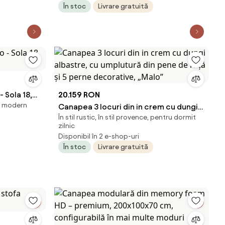
În stoc
Livrare gratuită
Aosom Romania
 Sola 18,
20.159 RON
il modern
Canapea 3 locuri din in crem cu dungi
În stil rustic, în stil provence, pentru dormit
albastre, cu umplutură din pene de
zilnic
rață și 5 perne decorative, „Malo”
Disponibil în 2 e-shop-uri
În stoc
Livrare gratuită