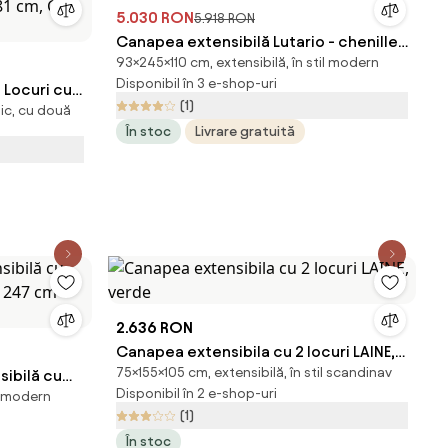
5.030 RON
5.918 RON
Canapea extensibilă Lutario - chenille
93×245×110 cm, extensibilă, în stil modern
bej deschis Vibe 06
Disponibil în 3 e-shop-uri
Locuri cu
(1)
nic, cu două
i 2 Perne
În stoc
Livrare gratuită
x73x81 cm,
2.636 RON
Canapea extensibila cu 2 locuri LAINE,
75×155×105 cm, extensibilă, în stil scandinav
ibilă cu
verde
Disponibil în 2 e-shop-uri
il modern
lé 247 cm
(1)
În stoc