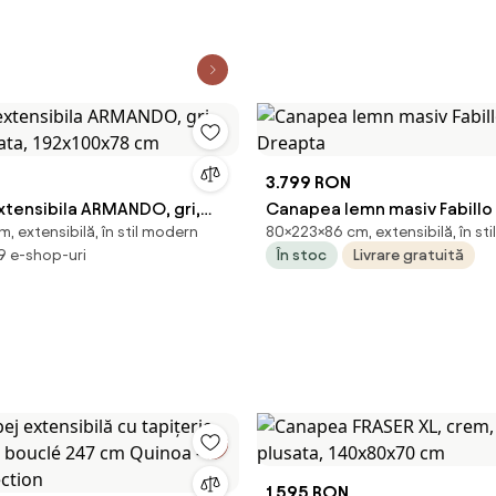
3.799 RON
tensibila ARMANDO, gri,
Canapea lemn masiv Fabillo -
, extensibilă, în stil modern
80×223×86 cm, extensibilă, în st
felata, 192x100x78 cm
Dreapta
 9 e-shop-uri
În stoc
Livrare gratuită
1.595 RON