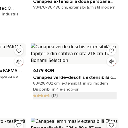
Canapea extensibila doua persoane
93×170×90-190 cm, extensibilă, în stil modern
tec 3
PAULINIO, gri, stofa clasica/polipro
l industrial
lb, finisaj
la PARMA,
6.179 RON
 spațiu de
Canapea verde-deschis extensibilă cu
80×218×102 cm, extensibilă, în stil modern
tapițerie din catifea reiată 218 cm Tori
Disponibil în 4 e-shop-uri
– Bonami Selection
(17)