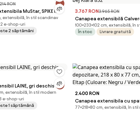
.214 RON
ensibila MuStar, SPIKE II
3.767 RON
3.965 RON
 extensibilă, în stil scandinav
Canapea extensibilă Calver
 12 e-shop-uri
100×233×102 cm, extensibilă, în s
țesătură bej Kiara 852
peste 2 săptămâni
În stoc
Livrare gratuită
nsibil LAINE, gri deschis
, extensibilă, în stil modern
2.400 RON
 3 e-shop-uri
Canapea extensibila cu spa
peste 1 săptămână
77×218×80 cm, extensibilă, în sti
depozitare, 218 x 80 x 77 cm
Eltap (Culoare: Negru / Verd