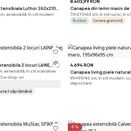
8.403,99 RON
tensibiala Luthor 262x210
Canapea din lemn masiv de 
, extensibilă, în stil modern
70×270×60 cm, în stil rustic, în sti
Reglabile, Stofa Castel
locuri, cu perne din bumbac a
În stoc
Livrare gratuită
Multiple Variante Culori
natural brut, „Gaia”
ensibila 2 locuri LAINE, bej
4.694 RON
, extensibilă, în stil scandinav
Canapea living piele natura
 13 e-shop-uri
95×195×96 cm, în stil modern, cu
maro, 195x96x95 cm
depozitare
peste 1 săptămână
-5 %