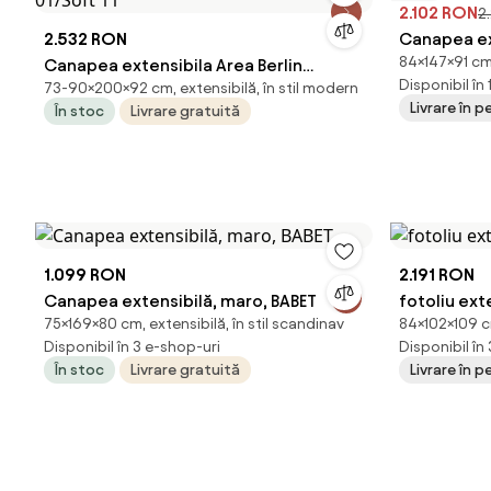
2.102 RON
2
2.532 RON
Canapea ext
84×147×91 cm,
Canapea extensibila Area Berlin
Disponibil în
73-90×200×92 cm, extensibilă, în stil modern
01/Soft 11
Livrare în 
În stoc
Livrare gratuită
1.099 RON
2.191 RON
Canapea extensibilă, maro, BABET
fotoliu exte
75×169×80 cm, extensibilă, în stil scandinav
84×102×109 cm
Disponibil în 3 e-shop-uri
Disponibil în
În stoc
Livrare gratuită
Livrare în 