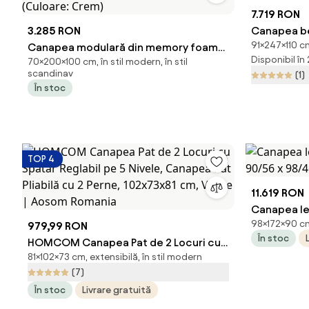
7.719 RON
3.285 RON
Canapea bej
91×247×110 cm
Canapea modulară din memory foam
din țesătu
Disponibil în
70×200×100 cm, în stil modern, în stil
HD – premium, 200x100x70 cm,
Bonami Sel
scandinav
(1)
configurabilă în mai multe moduri
În stoc
(Culoare: Crem)
TOP 4
11.619 RON
Canapea lem
98×172×90 cm, 
979,99 RON
90/56 x 98
În stoc
HOMCOM Canapea Pat de 2 Locuri cu
81×102×73 cm, extensibilă, în stil modern
Spătar Reglabil pe 5 Nivele, Canapea
(7)
Pat Pliabilă cu 2 Perne, 102x73x81 cm,
În stoc
Livrare gratuită
Verde | Aosom Romania