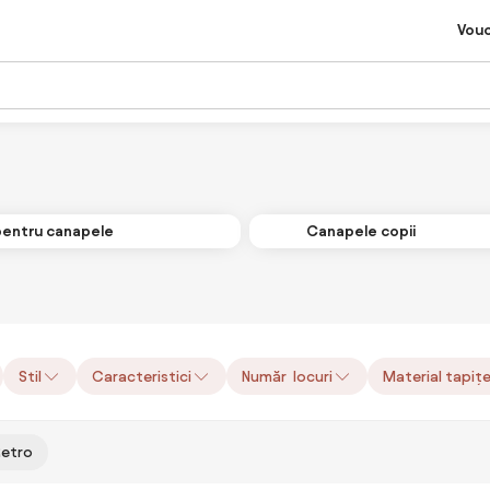
Vou
pentru canapele
Canapele copii
Stil
Caracteristici
Număr locuri
Material tapițe
Retro