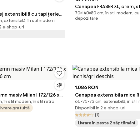
Canapea FRASER XL, crem, s
70×140×80 cm, în stil modern, cu
 extensibilă cu tapițerie
plusata, 140x80x70 cm
depozitare
, extensibilă, în stil modern
ră bouclé 247 cm Quinoa –
 2 e-shop-uri
ection
1.086 RON
n masiv Milan I 172/126 x
Canapea extensibila mica R
în stil modern, în stil retro
60×75×73 cm, extensibilă, în sti
/46 cm
inchis/gri deschis
Livrare gratuită
Disponibil în 2 e-shop-uri
(1)
Livrare în peste 2 săptămâni