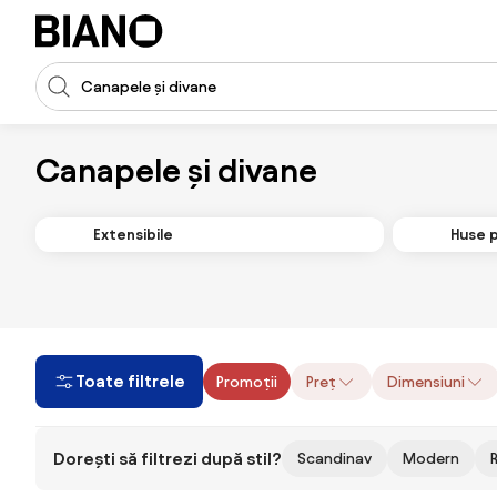
Sari peste navigare, accesează conținutul
Introducerea căutării
Sari peste conținut, mergi la subsol
Canapele și divane
Extensibile
Huse 
Toate filtrele
Promoții
Preț
Dimensiuni
Dorești să filtrezi după stil?
Scandinav
Modern