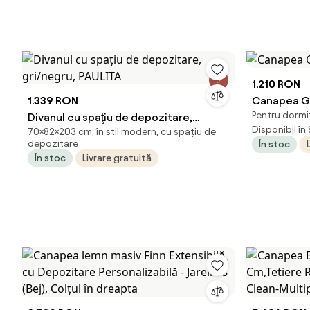
1.210 RON
1.339 RON
Canapea Ge
Pentru dormit
Divanul cu spaţiu de depozitare,
Disponibil în
70×82×203 cm, în stil modern, cu spațiu de
gri/negru, PAULITA
depozitare
În stoc
În stoc
Livrare gratuită