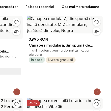
escrescător
Pe baza recenziei
Cea mai mare reducere
3.995 RON
Canapea modulară, din spumă de
În stil modern, pentru dormit zilnic, cu
ila
înaltă densitate, fără asamblare,
picioare
ntru dormit
l scandinav,
țesătură din velur, Negru
În stoc
Livrare gratuită
piterie, bej
-15 %