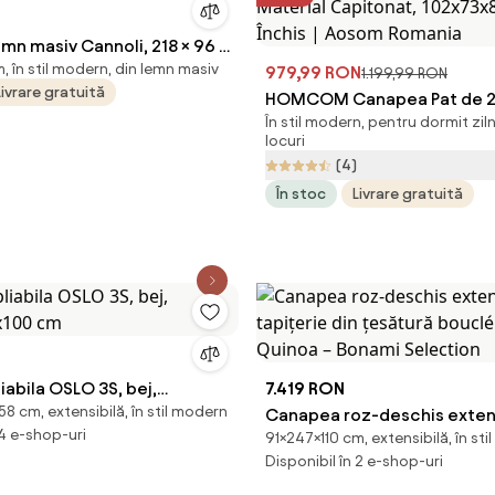
n masiv Cannoli, 218 × 96 ×
 în stil modern, din lemn masiv
979,99 RON
1.199,99 RON
Livrare gratuită
HOMCOM Canapea Pat de 2 
În stil modern, pentru dormit zil
Spătar Reglabil pe 5 Nivele ș
locuri
din Material Capitonat, 102
(4)
Gri Închis | Aosom Romania
În stoc
Livrare gratuită
abila OSLO 3S, bej,
7.419 RON
8 cm, extensibilă, în stil modern
8x100 cm
Canapea roz-deschis extens
 4 e-shop-uri
91×247×110 cm, extensibilă, în st
tapițerie din țesătură bouc
Disponibil în 2 e-shop-uri
Quinoa – Bonami Selection