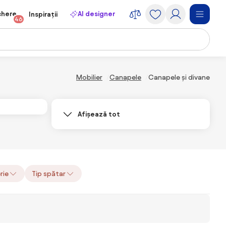
chere
AI designer
Inspirații
46
Mobilier
Canapele
Canapele și divane
Afișează tot
rie
Tip spătar