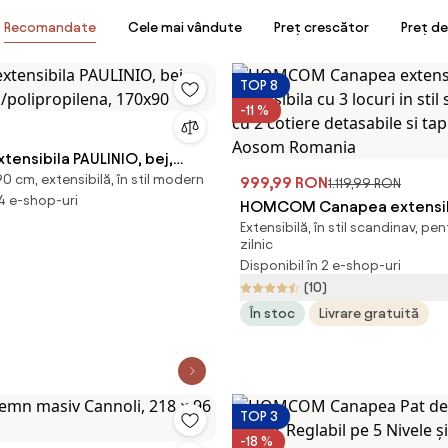
Recomandate
Cele mai vândute
Preț crescător
Preț d
TOP 8
-11 %
ensibila PAULINIO, bej,
 cm, extensibilă, în stil modern
ca/polipropilena, 170x90
999,99 RON
1.119,99 RON
 4 e-shop-uri
HOMCOM Canapea extensib
Extensibilă, în stil scandinav, pe
extensibila cu 3 locuri in sti
zilnic
cu 2 cotiere detasabile si ta
Disponibil în 2 e-shop-uri
| Aosom Romania
(10)
În stoc
Livrare gratuită
TOP 3
-18 %