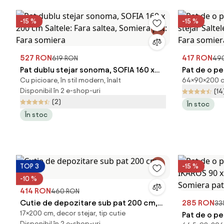
-15 %
-15 %
527 RON
417 RON
619 RON
49
Pat dublu stejar sonoma, SOFIA 160 x
Pat de o p
Cu picioare, în stil modern, înalt
64×90×200 cm
200 cm Saltele: Fara saltea, Somiera
stejar Salt
Disponibil în 2 e-shop-uri
(14
pat: Fara somiera
Fara somie
(2)
În stoc
În stoc
TOP 3
-15 %
-10 %
414 RON
460 RON
Cutie de depozitare sub pat 200 cm,
285 RON
33
17×200 cm, decor stejar, tip cutie
stejar
Pat de o pe
Disponibil în 2 e-shop-uri