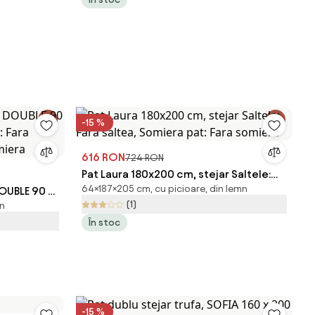
-15 %
616 RON
724 RON
Pat Laura 180x200 cm, stejar Saltele:
64×187×205 cm, cu picioare, din lemn
OUBLE 90 x
Fara saltea, Somiera pat: Fara somiera
(1)
mn
: Fara
În stoc
omiera
-15 %