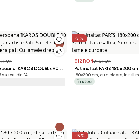
-9 %
812 RON
4 RON
896 RON
ersoana IKAROS DOUBLE 90 x
Pat inaltat PARIS 180x200 cm
 saltea, din PAL
180×200 cm, cu picioare, în stil
jar artisan/alb Saltele: Fara
Saltele: Fara saltea, Somiera
În stoc
iera pat: Cu lamele drepte
lamele curbate
-15 %