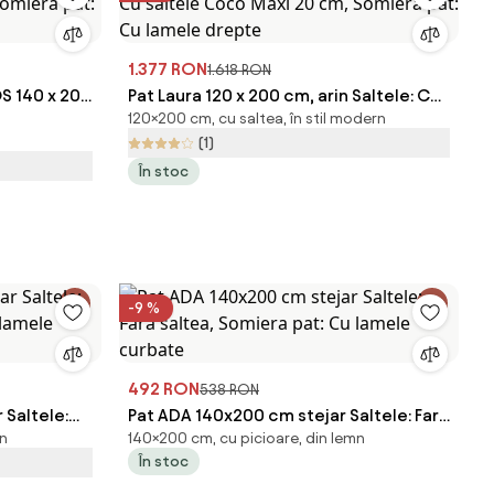
1.377 RON
1.618 RON
OS 140 x 200
Pat Laura 120 x 200 cm, arin Saltele: Cu
120×200 cm, cu saltea, în stil modern
iera pat:
saltele Coco Maxi 20 cm, Somiera pat:
(1)
Cu lamele drepte
În stoc
-9 %
492 RON
538 RON
 Saltele:
Pat ADA 140x200 cm stejar Saltele: Fara
mn
140×200 cm, cu picioare, din lemn
 lamele
saltea, Somiera pat: Cu lamele curbate
În stoc