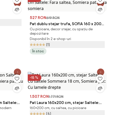
527 RON
619 RON
Pat dublu stejar trufa, SOFIA 160 x 200
Cu picioare, decor stejar, cu spațiu de
cm Saltele: Fara saltea, Somiera pat:
depozitare
Fara somiera
Disponibil în 2 e-shop-uri
(1)
În stoc
-15 %
1.507 RON
1.771 RON
n Saltele:
Pat Laura 160x200 cm, stejar Saltele:
 modern
160×200 cm, cu saltea, cu picioare
miera pat:
Cu saltele Sommera 18 cm, Somiera
(4)
pat: Cu lamele drepte