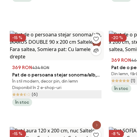
-15 %
-20 %
369 RON
46
369 RON
Pat de o p
434 RON
Din lemn, fără
Pat de o persoana stejar sonoma/alb,
200 cm, ste
(1)
În stil modern, decor pin, din lemn
IKAROS DOUBLE 90 x 200 cm Saltele:
saltea, Som
Disponibil în 2 e-shop-uri
În stoc
Fara saltea, Somiera pat: Cu lamele
(6)
drepte
În stoc
-15 %
-8 %