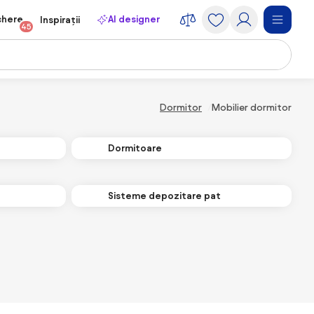
chere
AI designer
Inspirații
45
Dormitor
Mobilier dormitor
Dormitoare
Sisteme depozitare pat