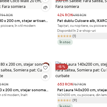
424 RON
.794 RON
498 RON
80 x 200 cm, stejar artisan
Pat dublu Culoare alb, IKAR
 picioare, în stil modern
Tapițat, cu noptiere, cu picioare
 saltele Coco Maxi 20 cm,
cm Saltele: Fara saltea, Som
Disponibil în 2 e-shop-uri
t: Fara somiera
Fara somiera
(1)
În stoc
-15 %
653 RON
2 RON
767 RON
80 x 200 cm, stejar sonoma
Pat Laura 140x200 cm, stejar
 stil modern, înalt
140×200 cm, cu picioare, din le
ra saltea, Somiera pat: Cu
Fara saltea, Somiera pat: Cu
(9)
pte
curbate
În stoc