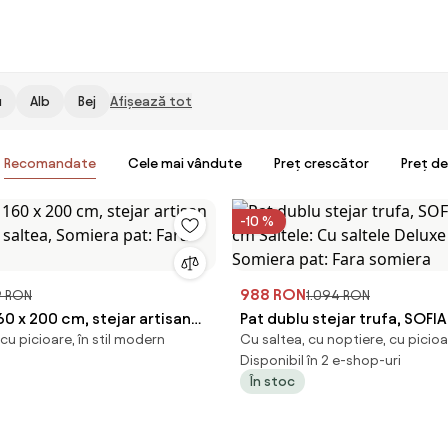
u
Alb
Bej
Afișează tot
Recomandate
Cele mai vândute
Preț crescător
Preț d
-10 %
988 RON
9 RON
1.094 RON
60 x 200 cm, stejar artisan
Pat dublu stejar trufa, SOFIA
cu picioare, în stil modern
Cu saltea, cu noptiere, cu picio
ra saltea, Somiera pat: Fara
cm Saltele: Cu saltele Delux
Disponibil în 2 e-shop-uri
Somiera pat: Fara somiera
În stoc