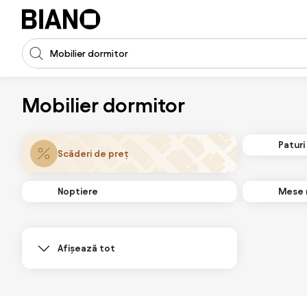
Sari peste navigare, accesează conținutul
Introducerea căutării
Sari peste conținut, mergi la subsol
Mobilier dormitor
Paturi
Scăderi de preț
Noptiere
Mese 
Afișează tot