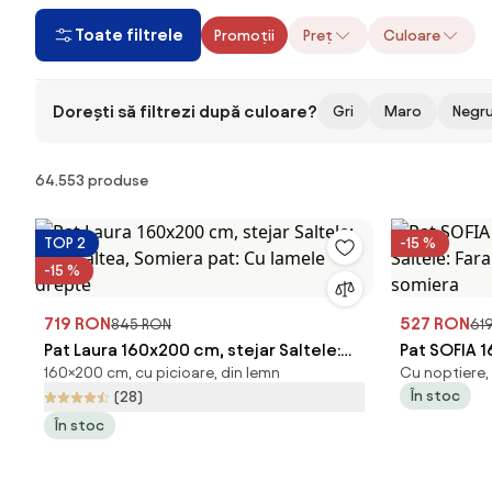
Toate filtrele
Promoții
Preț
Culoare
Dorești să filtrezi după culoare?
Gri
Maro
Negr
Produse
64.553 produse
TOP 2
-15 %
-15 %
719 RON
527 RON
845 RON
61
Pat Laura 160x200 cm, stejar Saltele:
Pat SOFIA 1
160×200 cm, cu picioare, din lemn
Cu noptiere, 
Fara saltea, Somiera pat: Cu lamele
Saltele: Fa
În stoc
(28)
drepte
somiera
În stoc