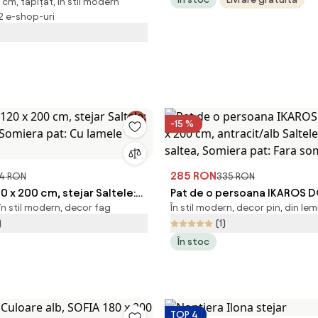
m, tapițat, în stil modern
 200 cm Saltele: Fara
 2 e-shop-uri
iera pat: Fara somiera
-15 %
285 RON
4 RON
335 RON
20 x 200 cm, stejar Saltele:
Pat de o persoana IKAROS D
în stil modern, decor fag
În stil modern, decor pin, din le
, Somiera pat: Cu lamele
200 cm, antracit/alb Saltele
)
(1)
saltea, Somiera pat: Fara s
În stoc
TOP 4