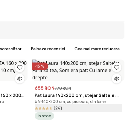
escrescător
Pe baza recenziei
Cea mai mare reducere
-15 %
655 RON
770 RON
 160 x 200
Pat Laura 140x200 cm, stejar Saltele:
are
64×140×200 cm, cu picioare, din lemn
e 10 cm,
Fara saltea, Somiera pat: Cu lamele
(24)
drepte
În stoc