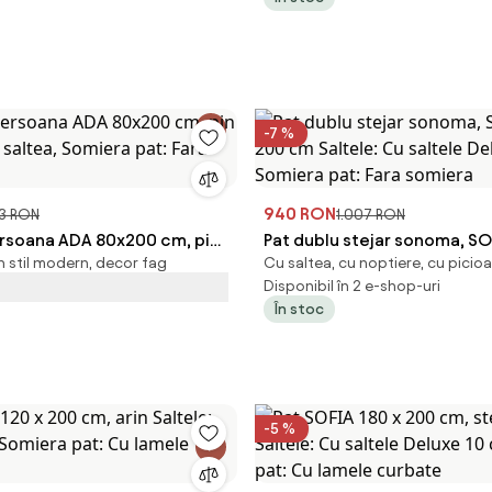
-7 %
940 RON
3 RON
1.007 RON
ersoana ADA 80x200 cm, pin
Pat dublu stejar sonoma, SO
n stil modern, decor fag
Cu saltea, cu noptiere, cu picio
ra saltea, Somiera pat: Fara
200 cm Saltele: Cu saltele 
Disponibil în 2 e-shop-uri
cm, Somiera pat: Fara somie
În stoc
-5 %