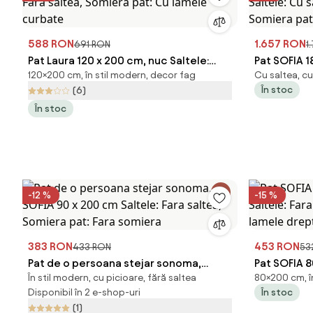
588 RON
1.657 RON
691 RON
1
Pat Laura 120 x 200 cm, nuc Saltele:
Pat SOFIA 1
120×200 cm, în stil modern, decor fag
Cu saltea, cu
Fara saltea, Somiera pat: Cu lamele
Saltele: Cu
În stoc
(6)
curbate
Somiera pa
În stoc
-12 %
-15 %
383 RON
453 RON
433 RON
53
Pat de o persoana stejar sonoma,
Pat SOFIA 
În stil modern, cu picioare, fără saltea
80×200 cm, în
SOFIA 90 x 200 cm Saltele: Fara saltea,
Saltele: Fa
Disponibil în 2 e-shop-uri
În stoc
Somiera pat: Fara somiera
lamele dre
(1)