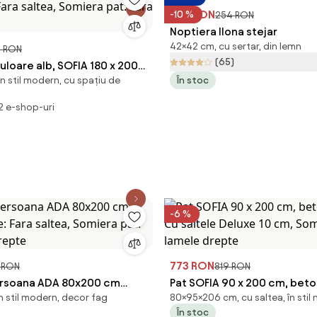
229 RON
-10 %
254 RON
Noptiera Ilona stejar
42×42 cm, cu sertar, din lemn
1 RON
(65)
uloare alb, SOFIA 180 x 200
în stil modern, cu spațiu de
În stoc
 Fara saltea, Somiera pat:
ra
 2 e-shop-uri
-6 %
773 RON
1 RON
819 RON
ersoana ADA 80x200 cm
Pat SOFIA 90 x 200 cm, beto
n stil modern, decor fag
80×95×206 cm, cu saltea, în stil
ele: Fara saltea, Somiera pat:
Cu saltele Deluxe 10 cm, So
În stoc
drepte
Cu lamele drepte