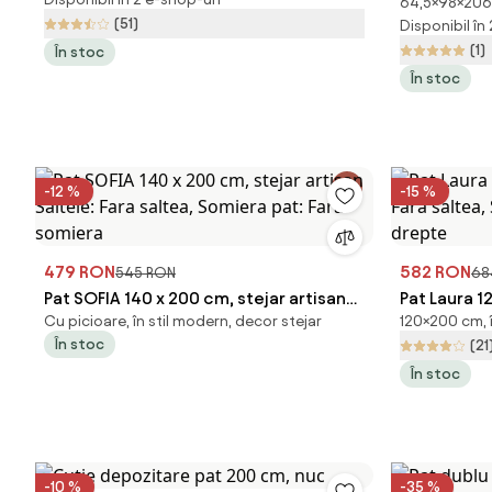
64,5×98×206 c
IKAROS 90 x
(51)
Disponibil în
saltea, Som
(1)
În stoc
În stoc
-12 %
-15 %
479 RON
582 RON
545 RON
68
Pat SOFIA 140 x 200 cm, stejar artisan
Pat Laura 1
Cu picioare, în stil modern, decor stejar
120×200 cm, 
Saltele: Fara saltea, Somiera pat: Fara
Fara saltea
În stoc
(21
somiera
drepte
În stoc
-10 %
-35 %