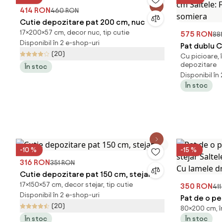
414 RON
460 RON
Cutie depozitare pat 200 cm, nuc
17×200×57 cm, decor nuc, tip cutie
575 RON
88
Disponibil în 2 e-shop-uri
Pat dublu C
(20)
Cu picioare, 
cm Saltele:
depozitare
În stoc
Fara somie
Disponibil în
În stoc
-10 %
-15 %
316 RON
351 RON
Cutie depozitare pat 150 cm, stejar
17×150×57 cm, decor stejar, tip cutie
350 RON
41
Disponibil în 2 e-shop-uri
Pat de o p
(20)
80×200 cm, î
stejar Salt
În stoc
În stoc
Cu lamele 