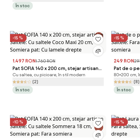
În stoc
-15 %
-15 %
1.497 RON
249 RON
1.760 RON
29
Pat SOFIA 140 x 200 cm, stejar artisan
Pat de o p
Cu saltea, cu picioare, în stil modern
80×200 cm, î
Saltele: Cu saltele Coco Maxi 20 cm,
Saltele: Fa
(2)
(8)
Somiera pat: Cu lamele drepte
somiera
În stoc
În stoc
-10 %
-15 %