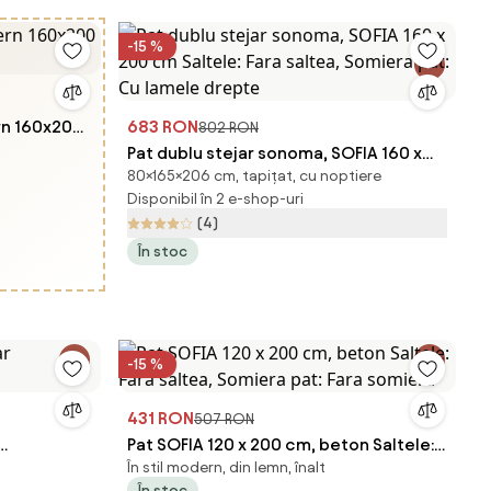
-15 %
rn 160x200
683 RON
802 RON
Pat dublu stejar sonoma, SOFIA 160 x
80×165×206 cm, tapițat, cu noptiere
200 cm Saltele: Fara saltea, Somiera
Disponibil în 2 e-shop-uri
pat: Cu lamele drepte
(4)
În stoc
-15 %
431 RON
507 RON
Pat SOFIA 120 x 200 cm, beton Saltele:
În stil modern, din lemn, înalt
Fara saltea, Somiera pat: Fara somiera
În stoc