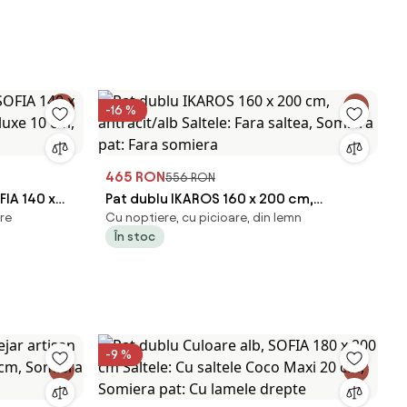
-16 %
465 RON
556 RON
FIA 140 x
Pat dublu IKAROS 160 x 200 cm,
are
Cu noptiere, cu picioare, din lemn
Deluxe 10
antracit/alb Saltele: Fara saltea,
În stoc
ra
Somiera pat: Fara somiera
-9 %