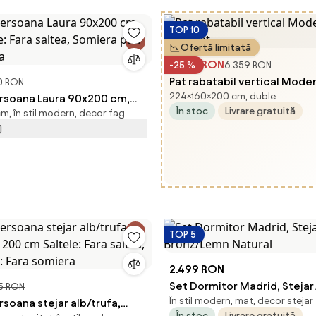
TOP 10
Ofertă limitată
4.769 RON
-25 %
6.359 RON
Pat rabatabil vertical Mode
0 RON
224×160×200 cm, duble
ersoana Laura 90x200 cm,
- alb mat
În stoc
Livrare gratuită
, în stil modern, decor fag
ele: Fara saltea, Somiera pat:
)
ra
TOP 5
2.499 RON
Set Dormitor Madrid, Stejar
5 RON
În stil modern, mat, decor stejar
rsoana stejar alb/trufa,
Bronz/Lemn Natural
În stoc
Livrare gratuită