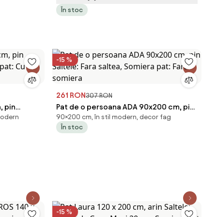
În stoc
-15 %
261 RON
307 RON
, pin
Pat de o persoana ADA 90x200 cm, pin
 modern
90×200 cm, în stil modern, decor fag
 pat: Cu
Saltele: Fara saltea, Somiera pat: Fara
În stoc
somiera
-15 %