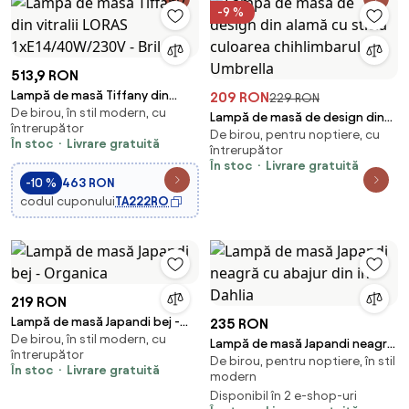
-9 %
513,9 RON
Lampă de masă Tiffany din
209 RON
229 RON
De birou, în stil modern, cu
vitralii LORAS 1xE14/40W/230V -
Lampă de masă de design din
întrerupător
Brilagi
De birou, pentru noptiere, cu
alamă cu sticlă culoarea
În stoc
Livrare gratuită
întrerupător
chihlimbarului - Umbrella
În stoc
Livrare gratuită
-10 %
463 RON
codul cuponului
TA222RO
219 RON
Lampă de masă Japandi bej -
235 RON
De birou, în stil modern, cu
Organica
Lampă de masă Japandi neagră
întrerupător
De birou, pentru noptiere, în stil
cu abajur din in - Dahlia
În stoc
Livrare gratuită
modern
Disponibil în 2 e-shop-uri