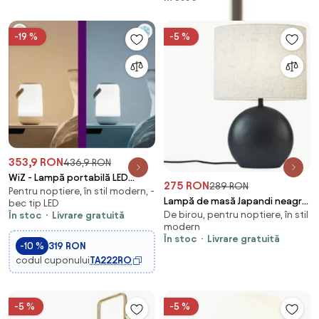
-19 %
-5 %
353,9 RON
436,9 RON
WiZ - Lampă portabilă LED
275 RON
289 RON
Pentru noptiere, în stil modern, -
RGBW reglabilă MOBILE
Lampă de masă Japandi neagră
bec tip LED
LED/13,5W/5V Wi-Fi
De birou, pentru noptiere, în stil
În stoc
Livrare gratuită
cu abajur din in - Timo
modern
În stoc
Livrare gratuită
-10 %
319 RON
codul cuponului
TA222RO
-5 %
-5 %