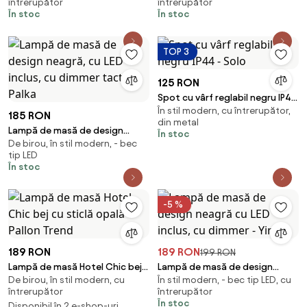
întrerupător
întrerupător
În stoc
În stoc
TOP 3
125 RON
Spot cu vârf reglabil negru IP44
În stil modern, cu întrerupător,
- Solo
185 RON
din metal
Lampă de masă de design
În stoc
De birou, în stil modern, - bec
neagră, cu LED inclus, cu
tip LED
dimmer tactil - Palka
În stoc
-5 %
189 RON
189 RON
199 RON
Lampă de masă Hotel Chic bej
Lampă de masă de design
De birou, în stil modern, cu
În stil modern, - bec tip LED, cu
cu sticlă opală - Pallon Trend
neagră cu LED inclus, cu dimmer
întrerupător
întrerupător
- Ying
În stoc
Disponibil în 2 e-shop-uri