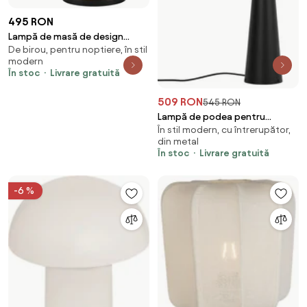
495 RON
Lampă de masă de design
De birou, pentru noptiere, în stil
neagră cu sticlă fumurie cu 3
modern
lumini - Bino
În stoc
Livrare gratuită
509 RON
545 RON
Lampă de podea pentru
În stil modern, cu întrerupător,
exterior neagră 65 cm -
din metal
Mushroom
În stoc
Livrare gratuită
-6 %