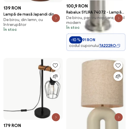
100,9 RON
139 RON
Rabalux SYLIRA 74072 - Lampă
Lampă de masă Japandi din
De birou, pentru noptiere, în stil
de birou, 1xE14/40W/230V,
De birou, din lemn, cu
lemn cu sticlă opal - Sally
modern
albastru
întrerupător
În stoc
În stoc
-10 %
91 RON
codul cuponului
TA222RO
179 RON