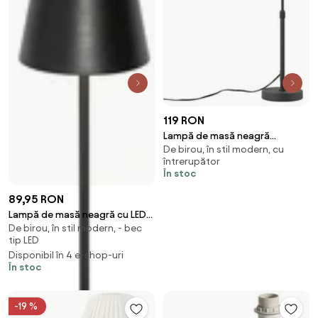
119 RON
Lampă de masă neagră
De birou, în stil modern, cu
reglabilă - Parte
întrerupător
În stoc
89,95 RON
Lampă de masă neagră cu LED
De birou, în stil modern, - bec
reglabil și reîncărcabil IP54 -
tip LED
Murdock
Disponibil în 4 e-shop-uri
În stoc
-19 %