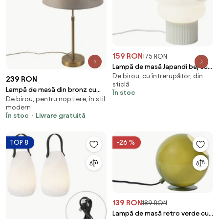
159 RON
175 RON
Lampă de masă Japandi bej cu
De birou, cu întrerupător, din
sticlă opal 18cm - Kumo
239 RON
sticlă
Lampă de masă din bronz cu
În stoc
De birou, pentru noptiere, în stil
abajur din in taupe 35 cm -
modern
Parte
În stoc
Livrare gratuită
TOP 8
-26 %
139 RON
189 RON
Lampă de masă retro verde cu