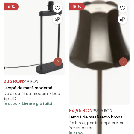
-6 %
-15 %
205 RON
219 RON
Lampă de masă modernă
De birou, în stil modern, - bec
neagră - Thijmen
tip LED
În stoc
Livrare gratuită
84,95 RON
99,95 RON
Lampă de masă retro bronz
De birou, pentru noptiere, cu
închis reîncărcabilă IP44 -
întrerupător
Granny
În stoc