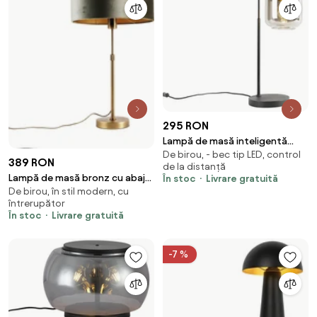
295 RON
Lampă de masă inteligentă
De birou, - bec tip LED, control
neagră cu auriu și sticlă
389 RON
de la distanță
fumurie, inclusiv Wifi A60 -
Lampă de masă bronz cu abajur
În stoc
Livrare gratuită
Zuzanna
De birou, în stil modern, cu
de catifea verde 35cm - Parte
întrerupător
În stoc
Livrare gratuită
-7 %