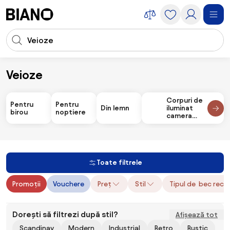
Sari peste navigare, accesează conținutul
Introducerea căutării
Sari peste conținut, mergi la subsol
Veioze
Corpuri de iluminare
Veioze
Corpuri de
Pentru
Pentru
Din lemn
iluminat
birou
noptiere
camera
copiilor de
masă
Toate filtrele
Promoții
Vouchere
Preț
Stil
Tipul de bec rec
Dorești să filtrezi după stil?
Afișează tot
Scandinav
Modern
Industrial
Retro
Rustic