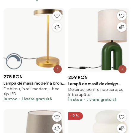
275 RON
259 RON
Lampă de masă modernă bronz
Lampă de masă de design
De birou, în stil modern, - bec
cu LED inclus - Disco
De birou, pentru noptiere, cu
verde cu abajur din in alb - Lotti
tip LED
întrerupător
În stoc
Livrare gratuită
În stoc
Livrare gratuită
-9 %