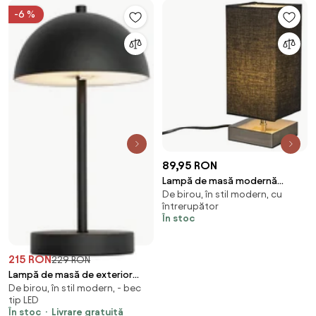
-6 %
89,95 RON
Lampă de masă modernă
De birou, în stil modern, cu
neagră cu oțel - Milo
întrerupător
În stoc
215 RON
229 RON
Lampă de masă de exterior
De birou, în stil modern, - bec
neagră reîncărcabilă cu dimmer
tip LED
în 3 trepte - Keira
În stoc
Livrare gratuită