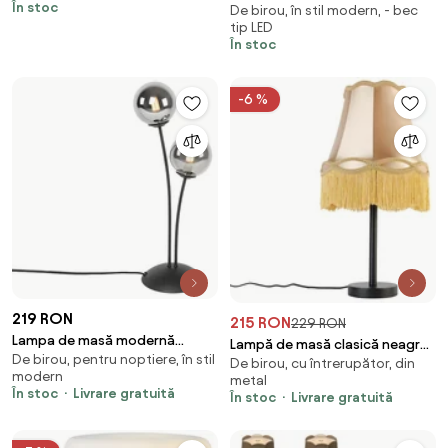
În stoc
De birou, în stil modern, - bec
albastră - Stijn
tip LED
În stoc
-6 %
219 RON
215 RON
229 RON
Lampa de masă modernă
Lampă de masă clasică neagră
De birou, pentru noptiere, în stil
neagră cu 2 lumini cu sticlă
De birou, cu întrerupător, din
cu abajur auriu Granny 30 cm -
modern
fumurie - Atena
metal
Simplo
În stoc
Livrare gratuită
În stoc
Livrare gratuită