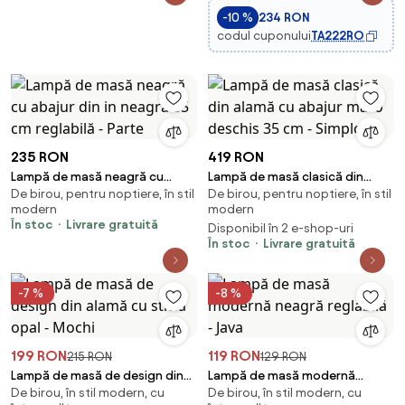
-10 %
234 RON
codul cuponului
TA222RO
235 RON
419 RON
Lampă de masă neagră cu
Lampă de masă clasică din
De birou, pentru noptiere, în stil
De birou, pentru noptiere, în stil
abajur din in neagră 35 cm
alamă cu abajur maro deschis
modern
modern
reglabilă - Parte
35 cm - Simplo
În stoc
Livrare gratuită
Disponibil în 2 e-shop-uri
În stoc
Livrare gratuită
-7 %
-8 %
199 RON
119 RON
215 RON
129 RON
Lampă de masă de design din
Lampă de masă modernă
De birou, în stil modern, cu
De birou, în stil modern, cu
alamă cu sticlă opal - Mochi
neagră reglabilă - Java