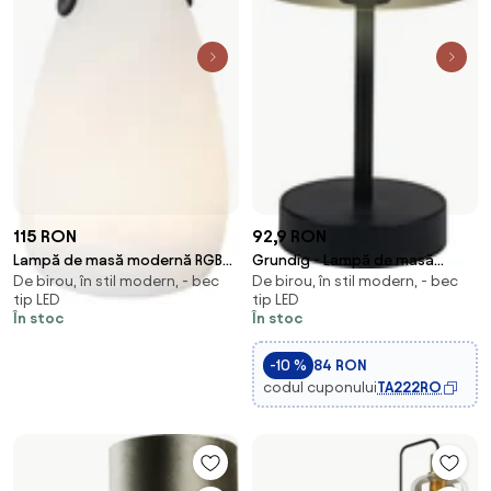
115 RON
92,9 RON
Lampă de masă modernă RGBW
Grundig - Lampă de masă
De birou, în stil modern, - bec
De birou, în stil modern, - bec
reîncărcabilă IP54 - Pion
tactilă LED cu intensitate
tip LED
tip LED
reglabilă, 5V, 800 mAh
În stoc
În stoc
-10 %
84 RON
codul cuponului
TA222RO