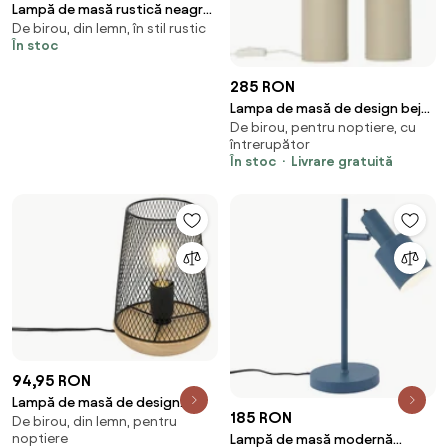
Lampă de masă rustică neagră
De birou, din lemn, în stil rustic
cu lemn - Stronk
În stoc
285 RON
Lampa de masă de design bej
De birou, pentru noptiere, cu
cu abajur din in bej - Lotti
întrerupător
În stoc
Livrare gratuită
94,95 RON
Lampă de masă de design
185 RON
De birou, din lemn, pentru
neagră cu lemn - Bosk
noptiere
Lampă de masă modernă