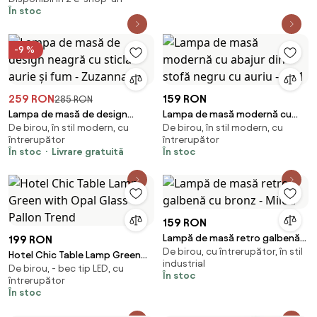
În stoc
-9 %
259 RON
159 RON
285 RON
Lampa de masă de design
Lampa de masă modernă cu
De birou, în stil modern, cu
De birou, în stil modern, cu
neagră cu sticlă aurie și fum -
abajur din stofă negru cu auriu
întrerupător
întrerupător
Zuzanna
- VT 1
În stoc
Livrare gratuită
În stoc
159 RON
Lampă de masă retro galbenă
199 RON
De birou, cu întrerupător, în stil
cu bronz - Milou
Hotel Chic Table Lamp Green
industrial
De birou, - bec tip LED, cu
with Opal Glass - Pallon Trend
În stoc
întrerupător
În stoc