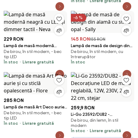
În stoc
Livrare gratuită
-6 %
229 RON
145 RON
155 RON
Lampă de masă modernă
Lampă de masă de design din
De birou, în stil modern, - bec
De birou, în stil modern, cu
neagră cu LED și dimmer tactil -
alamă cu sticlă opal - Sally
tip LED
întrerupător
Neva
În stoc
Livrare gratuită
În stoc
285 RON
Lampă de masă Art Deco aurie
259,9 RON
De birou, în stil modern, - bec
și cu sticlă opalescentă - Flore
Li-Go 23592/DUB2 -
tip LED
De birou, din lemn, în stil
Decorațiune LED de masă
În stoc
Livrare gratuită
modern
reglabilă, 12W, 230V, 20 x 22 cm,
În stoc
Livrare gratuită
stejar