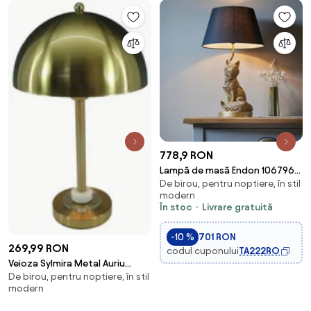
778,9 RON
Lampă de masă Endon 106796
De birou, pentru noptiere, în stil
FOX 1xE14/6W/230V
modern
negru/alamă
În stoc
Livrare gratuită
-10 %
701 RON
269,99 RON
codul cuponului
TA222RO
Veioza Sylmira Metal Auriu
De birou, pentru noptiere, în stil
25x42 cm
modern