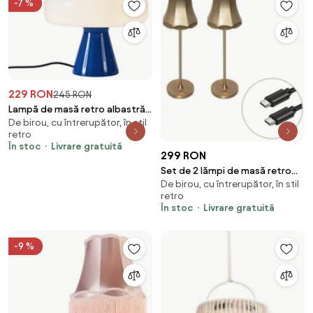
-7 %
229 RON
245 RON
Lampă de masă retro albastră
De birou, cu întrerupător, în stil
cu alb - Knob
retro
În stoc
Livrare gratuită
299 RON
Set de 2 lămpi de masă retro
De birou, cu întrerupător, în stil
auriu roz reîncărcabile IP44 -
retro
Granny
În stoc
Livrare gratuită
-9 %