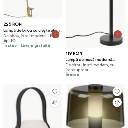
225 RON
Lampă de birou cu clește alamă
De birou, în stil modern, - bec
incluzând LED cu dimmer tactil
tip LED
- Lionard
În stoc
Livrare gratuită
119 RON
Lampă de masă modernă
De birou, în stil modern, cu
neagră fără abajur - Simplo
întrerupător
În stoc