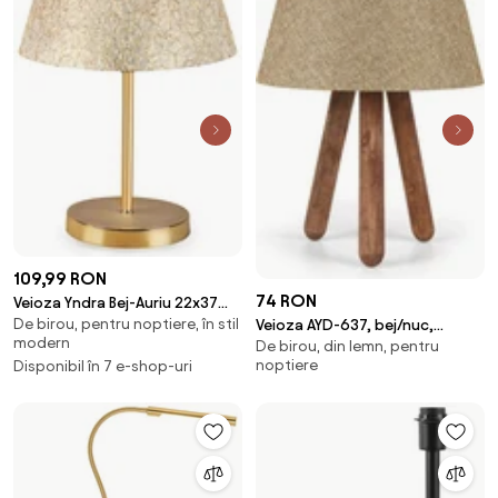
109,99 RON
74 RON
Veioza Yndra Bej-Auriu 22x37
De birou, pentru noptiere, în stil
cm
Veioza AYD-637, bej/nuc,
modern
De birou, din lemn, pentru
PVC/lemn de fag, 22x33 cm
noptiere
Disponibil în 7 e-shop-uri