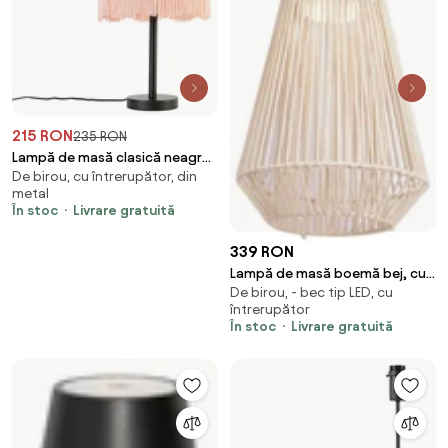
215 RON
235 RON
Lampă de masă clasică neagră
De birou, cu întrerupător, din
cu abajur roz bunicuță 30 cm -
metal
Simplo
În stoc
Livrare gratuită
339 RON
Lampă de masă boemă bej, cu
De birou, - bec tip LED, cu
LED, cu 3 trepte de intensitate,
întrerupător
IP54, reîncărcabilă solar - Duca
În stoc
Livrare gratuită