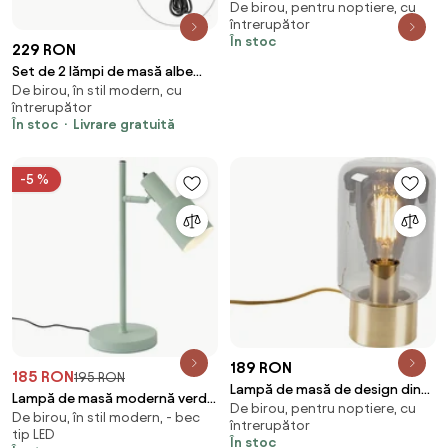
De birou, pentru noptiere, cu
sticlă - Mabel
întrerupător
În stoc
229 RON
Set de 2 lămpi de masă albe
De birou, în stil modern, cu
RGBW reîncărcabile IP54 - Pion
întrerupător
În stoc
Livrare gratuită
-5 %
189 RON
185 RON
195 RON
Lampă de masă de design din
Lampă de masă modernă verde
De birou, pentru noptiere, cu
alamă cu sticlă fumurie - Bliss
De birou, în stil modern, - bec
- Stijn
întrerupător
Cute
tip LED
În stoc