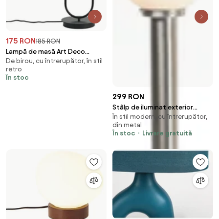
175 RON
185 RON
Lampă de masă Art Deco
De birou, cu întrerupător, în stil
neagră cu 2 lumini - Tuning
retro
În stoc
299 RON
Stâlp de iluminat exterior
În stil modern, cu întrerupător,
modern din oțel inoxidabil 100
din metal
cm cu sferă din plastic IP44 -
În stoc
Livrare gratuită
Sfera