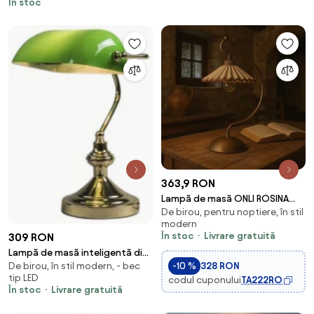
În stoc
363,9 RON
Lampă de masă ONLI ROSINA
De birou, pentru noptiere, în stil
1xE14/6W/230V bronz
modern
În stoc
Livrare gratuită
309 RON
Lampă de masă inteligentă din
-10 %
328 RON
De birou, în stil modern, - bec
alamă cu sticlă verde, inclusiv
tip LED
codul cuponului
TA222RO
WiFi P45 - Banker
În stoc
Livrare gratuită