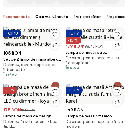
Produse
Recomandate
Cele mai vândute
Preț crescător
Preț descr
TOP 10
TOP 7
-10 %
179 RON
198,75 RON
Lampă de masă retro
185 RON
De birou, pentru noptiere, cu
portocalie cu sticlă - Mabel
Set de 2 lămpi de masă albe cu
întrerupător
De birou, pentru noptiere, cu
dimmer și reîncărcabile -
În stoc
întrerupător
Murdock
În stoc
-5 %
TOP 6
175 RON
169 RON
185 RON
Lampă de masă de design
Lampă de masă Art Deco
De birou, în stil modern, - bec
De birou, pentru noptiere, în stil
bronz închis incl. LED cu dimmer
neagră cu sticlă fumurie - Karel
tip LED
modern
- Joya