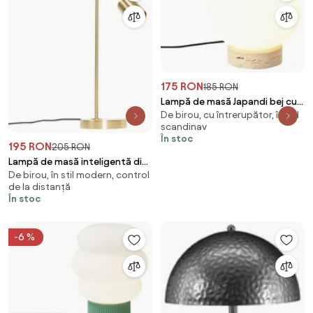
175 RON
185 RON
Lampă de masă Japandi bej cu
De birou, cu întrerupător, în stil
sticlă opal - Sally
scandinav
În stoc
195 RON
205 RON
Lampă de masă inteligentă din
De birou, în stil modern, control
alamă reglabilă incluzând Wi-Fi
de la distanță
GU10 - Jav
În stoc
-6 %