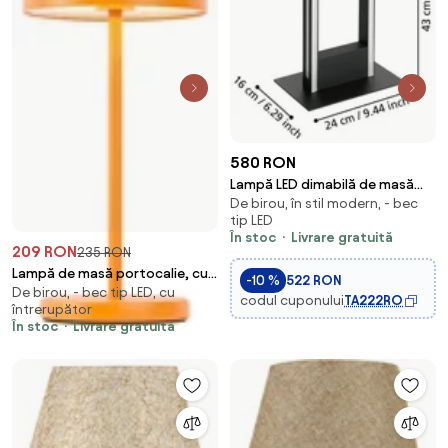
580 RON
Lampă LED dimabilă de masă
De birou, în stil modern, - bec
Eglo 99682 SALVILANAS-Z
tip LED
LED/16W/230V 2700-6500K
În stoc
Livrare gratuită
209 RON
235 RON
Lampă de masă portocalie, cu
-10 %
522 RON
De birou, - bec tip LED, cu
LED, IP54, reîncărcabilă, cu
codul cuponului
TA222RO
întrerupător
stație de încărcare - Squirrel
În stoc
Livrare gratuită