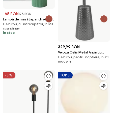
165 RON
175 RON
Lampă de masă Japandi verde
De birou, cu întrerupător, în stil
cu sticlă opal 18cm - Kumo
scandinav
În stoc
329,99 RON
Veioza Celis Metal Argintiu
De birou, pentru noptiere, în stil
30x44 cm
modern
-5 %
TOP 5