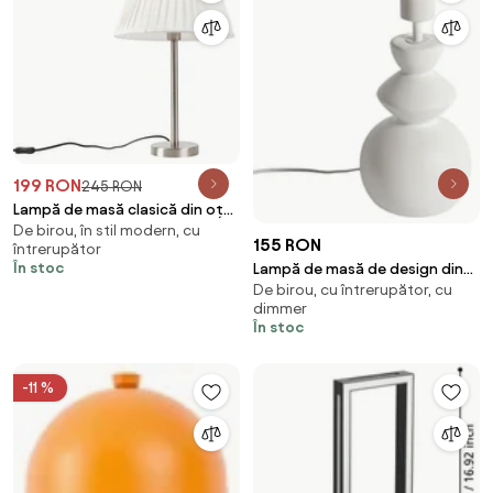
199 RON
245 RON
Lampă de masă clasică din oțel
De birou, în stil modern, cu
cu abajur plisat alb 35 cm -
155 RON
întrerupător
Simplo
În stoc
Lampă de masă de design din
De birou, cu întrerupător, cu
ceramică albă 15 cm fără abajur
dimmer
- Alisia
În stoc
-11 %