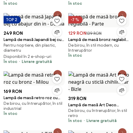
În stoc
În stoc
TOP 2
-7 %
249 RON
129 RON
139 RON
Lampă de masă Japandi bej cu
Lampă de masă bronz reglabilă
Pentru noptiere, din plastic,
De birou, în stil modern, cu
abajur din in - Dahlia
- Parte
diametru
întrerupător
În stoc
Disponibil în 2 e-shop-uri
În stoc
Livrare gratuită
169 RON
Lampă de masă retro roz cu
319 RON
De birou, cu întrerupător, în stil
bronz - Milou
Lampă de masă Art Deco
industrial
De birou, cu întrerupător, în stil
neagră cu sticlă chihlimbar -
În stoc
retro
Bizle
În stoc
Livrare gratuită