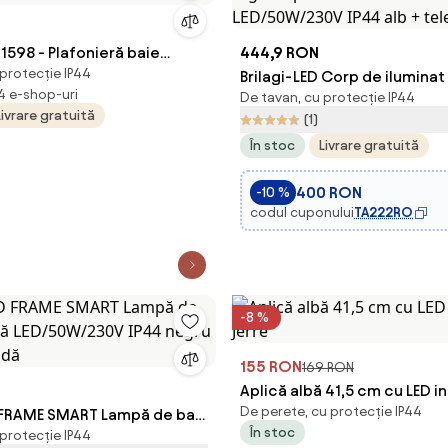
598 - Plafonieră baie
444,9 RON
 protecție IP44
xE27/40W/230V IP44
Brilagi-LED Corp de iluminat 
 4 e-shop-uri
De tavan, cu protecție IP44
pentru baie FRAME SMART
Livrare gratuită
(1)
LED/50W/230V IP44 alb + t
În stoc
Livrare gratuită
400 RON
-10 %
codul cuponului
TA222RO
-8 %
155 RON
169 RON
Aplică albă 41,5 cm cu LED in
De perete, cu protecție IP44
D FRAME SMART Lampă de baie
Jerre
În stoc
 protecție IP44
ED/50W/230V IP44 negru +