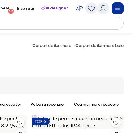
chere
AI designer
Inspirații
47
Corpuri de iluminare
Corpuri de iluminare baie
escrescător
Pe baza recenziei
Cea mai mare reducere
TOP 6