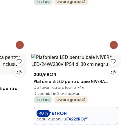
În stoc
Livrare gratuită
200,9 RON
Plafonieră LED pentru baie NIVERA
De tavan, cu protecție IP44
ă pentru
LED/24W/230V IP54 d. 30 cm negru
Disponibil în 2 e-shop-uri
 inclusiv
În stoc
Livrare gratuită
181 RON
-10 %
codul cuponului
TA222RO