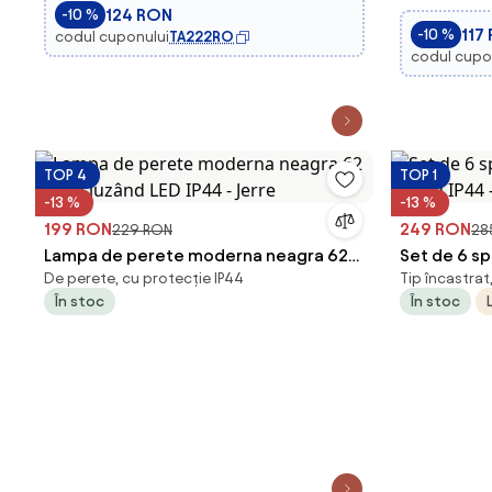
124 RON
-10 %
117
-10 %
codul cuponului
TA222RO
codul cupo
TOP 4
TOP 1
-13 %
-13 %
199 RON
249 RON
229 RON
28
Lampa de perete moderna neagra 62
Set de 6 sp
De perete, cu protecție IP44
Tip încastrat
cm incluzând LED IP44 - Jerre
70mm IP44 
În stoc
În stoc