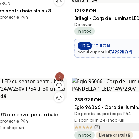
5 RON
n pentru baie alb cu 3
121,9 RON
 protecție IP44
 - Ducha
Brilagi - Corp de iluminat LE
De tavan
baie ULTRA SLIM, 12W, 230V, 
În stoc
auriu, IP54
110 RON
-10 %
codul cuponului
TA222RO
238,92 RON
Eglo 96066 - Corp de ilumin
De perete, cu protecție IP44
LED cu senzor pentru baie
PANDELLA 1 LED/14W/230V
Disponibil în 2 e-shop-uri
 protecție IP44
/24W/230V IP54 d. 30 cm alb
(2)
 2 e-shop-uri
andă
În stoc
Livrare gratuită