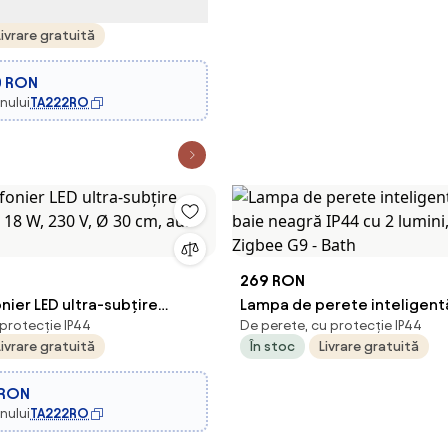
dă
Livrare gratuită
0 RON
nului
TA222RO
269 RON
onier LED ultra-subțire
Lampa de perete inteligent
 protecție IP44
De perete, cu protecție IP44
, 18 W, 230 V, Ø 30 cm, aur
baie neagră IP44 cu 2 lumini,
Livrare gratuită
În stoc
Livrare gratuită
Zigbee G9 - Bath
 RON
nului
TA222RO