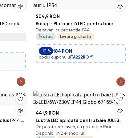
204,9 RON
LED reglabil
Brilagi - Plafonieră LED pentru baie
De tavan, cu protecție IP44
ULTRA SLIM LED/24W/230V Ø 42 cm roz
În stoc
Livrare gratuită
elecomandă
auriu IP54
184 RON
-10 %
codul cuponului
TA222RO
441,9 RON
clus IP44 -
Lustră LED aplicată pentru baie JULES
De perete, de tavan, cu protecție IP44
3xLED/6W/230V IP44 Globo 67169-18IP
Disponibil în 2 e-shop-uri