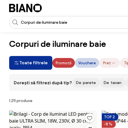
Sari peste navigare, accesează conținutul
Introducerea căutării
Sari peste conținut, mergi la subsol
Corpuri de iluminare baie
Toate filtrele
Promoții
Vouchere
Preț
Ti
Dorești să filtrezi după tip?
De perete
De tavan
Produse
1.211 produse
TOP 2
-8 %