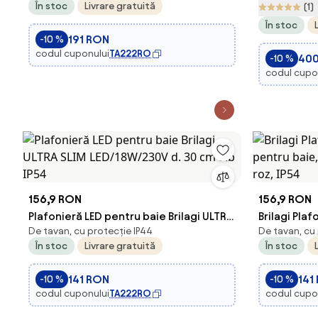
În stoc
Livrare gratuită
(1)
LED/6W/230V IP44 auriu
telecoman
În stoc
191 RON
-10 %
codul cuponului
TA222RO
40
-10 %
codul cupo
156,9 RON
156,9 RON
Plafonieră LED pentru baie Brilagi ULTRA
Brilagi Plaf
De tavan, cu protecție IP44
De tavan, cu
SLIM LED/18W/230V d. 30 cm alb IP54
pentru baie
În stoc
Livrare gratuită
În stoc
roz, IP54
141 RON
141
-10 %
-10 %
codul cuponului
TA222RO
codul cupo