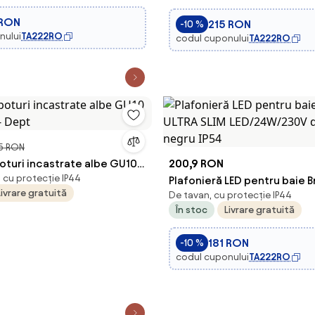
 RON
215 RON
-10 %
nului
TA222RO
codul cuponului
TA222RO
5 RON
oturi incastrate albe GU10
200,9 RON
, cu protecție IP44
- Dept
Plafonieră LED pentru baie B
Livrare gratuită
De tavan, cu protecție IP44
SLIM LED/24W/230V d. 42 cm
În stoc
Livrare gratuită
181 RON
-10 %
codul cuponului
TA222RO