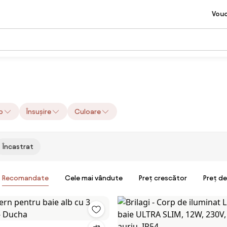
Vou
p
Însușire
Culoare
Încastrat
Recomandate
Cele mai vândute
Preț crescător
Preț d