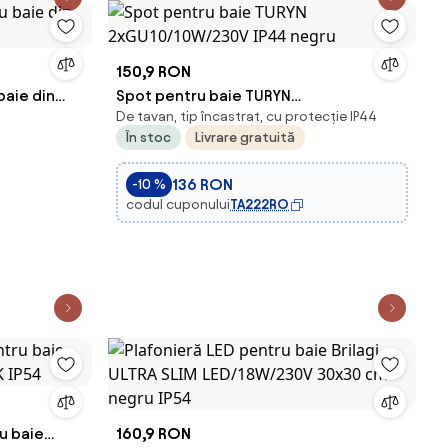
150,9 RON
baie din
Spot pentru baie TURYN
De tavan, tip încastrat, cu protecție IP44
2xGU10/10W/230V IP44 negru
În stoc
Livrare gratuită
136 RON
-10 %
codul cuponului
TA222RO
ru baie
160,9 RON