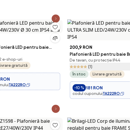
afonieră LED pentru baie
200,9 RON
4W/230V Ø 30 cm IP54 albă
Plafonieră LED pentru baie B
 2 e-shop-uri
De tavan, cu protecție IP44
SLIM LED/24W/230V d. 42 cm
Livrare gratuită
(1)
În stoc
Livrare gratuită
 RON
nului
TA222RO
181 RON
-10 %
codul cuponului
TA222RO