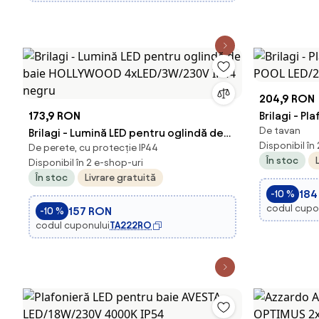
204,9 RON
173,9 RON
Brilagi - Pl
De tavan
Brilagi - Lumină LED pentru oglindă de
POOL LED/2
Disponibil în
De perete, cu protecție IP44
baie HOLLYWOOD 4xLED/3W/230V IP44
În stoc
Disponibil în 2 e-shop-uri
negru
În stoc
Livrare gratuită
184
-10 %
codul cupo
157 RON
-10 %
codul cuponului
TA222RO