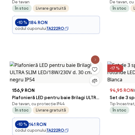
De tavan
De tavan, cu
E27/15W/230V, Ø 30 cm, IP54, bej
lumini IP44
În stoc
Livrare gratuită
În stoc
184 RON
-10 %
codul cuponului
TA222RO
-17 %
156,9 RON
94,95 RON
Plafonieră LED pentru baie Brilagi ULTRA
Set de 3 sp
De tavan, cu protecție IP44
Tip încastrat
SLIM LED/18W/230V d. 30 cm negru IP54
rotunde LE
În stoc
Livrare gratuită
În stoc
Blanca
141 RON
-10 %
codul cuponului
TA222RO