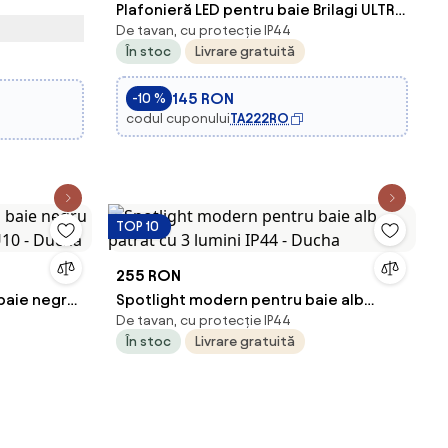
 IP54
Plafonieră LED pentru baie Brilagi ULTRA
De tavan, cu protecție IP44
SLIM LED/18W/230V 30x30 cm negru
În stoc
Livrare gratuită
IP54
145 RON
-10 %
codul cuponului
TA222RO
TOP 10
255 RON
 baie negru
Spotlight modern pentru baie alb
De tavan, cu protecție IP44
GU10 - Ducha
pătrat cu 3 lumini IP44 - Ducha
În stoc
Livrare gratuită