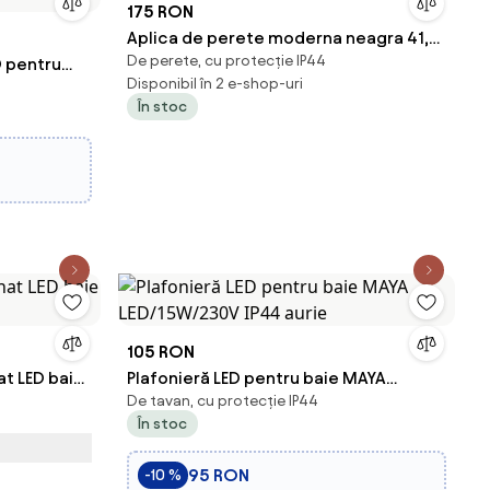
175 RON
Aplica de perete moderna neagra 41,5
De perete, cu protecție IP44
D pentru
cm cu LED inclus IP44 - Jerre
Disponibil în 2 e-shop-uri
Ø 22,5 cm,
În stoc
105 RON
at LED baie
Plafonieră LED pentru baie MAYA
De tavan, cu protecție IP44
LED/15W/230V IP44 aurie
În stoc
95 RON
-10 %