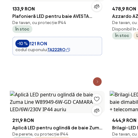
133,9 RON
478,9 RON
Plafonieră LED pentru baie AVESTA
Azzardo AZ1
De tavan, cu protecție IP44
De tavan, cu
LED/18W/230V 4000K IP54
OPTIMUS 2
În stoc
Disponibil în
În stoc
121 RON
-10 %
codul cuponului
TA222RO
211,9 RON
444,9 RON
Aplică LED pentru oglindă de baie Zuma
Brilagi-LE
De perete, cu protecție IP44
De tavan, cu
Line W89949-6W-GD CAMARA
dimabilă L