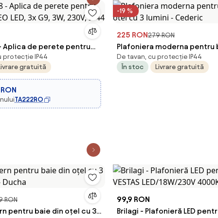
-19 %
225 RON
279 RON
- Aplica de perete pentru
Plafoniera moderna pentru 
u protecție IP44
De tavan, cu protecție IP44
O LED, 3x G9, 3W, 230V, IP44
otel cu 3 lumini - Cederic
Livrare gratuită
În stoc
Livrare gratuită
 RON
nului
TA222RO
99,9 RON
9 RON
 pentru baie din oțel cu 3
Brilagi - Plafonieră LED pent