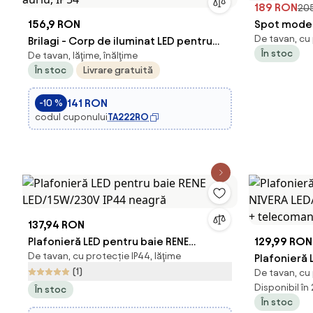
189 RON
20
156,9 RON
Spot moder
De tavan, cu
Brilagi - Corp de iluminat LED pentru
lumini IP44
În stoc
De tavan, lăţime, înălţime
baie ULTRA SLIM, 18W, 230V, Ø 30 cm,
În stoc
Livrare gratuită
auriu, IP54
141 RON
-10 %
codul cuponului
TA222RO
137,94 RON
Plafonieră LED pentru baie RENE
129,99 RON
De tavan, cu protecție IP44, lăţime
LED/15W/230V IP44 neagră
Plafonieră 
(1)
De tavan, cu
NIVERA LED
Disponibil în
În stoc
+ telecom
În stoc