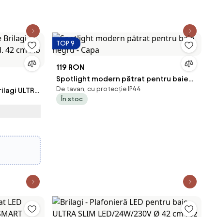
TOP 9
119 RON
Spotlight modern pătrat pentru baie
De tavan, cu protecție IP44
rilagi ULTRA
negru - Capa
În stoc
 alb IP54