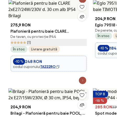
204,9 RON
275,9 RON
Eglo 79518 
De perete, c
Plafonieră pentru baie CLARE
baie TIMOTE
În stoc
De tavan, cu protecție IP44
2xE27/24W/230V d. 30 cm alb IP54
(1)
Brilagi
184
-10 %
În stoc
Livrare gratuită
codul cupo
248 RON
-10 %
codul cuponului
TA222RO
TOP 8
-16 %
204,9 RON
285 RON
33
Brilagi - Plafonieră pentru baie POOL, 2x
Spot modern