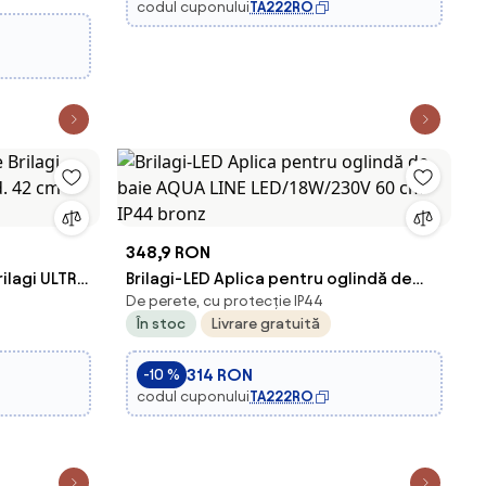
codul cuponului
TA222RO
348,9 RON
rilagi ULTRA
Brilagi-LED Aplica pentru oglindă de
De perete, cu protecție IP44
 negru IP54
baie AQUA LINE LED/18W/230V 60 cm
În stoc
Livrare gratuită
IP44 bronz
314 RON
-10 %
codul cuponului
TA222RO