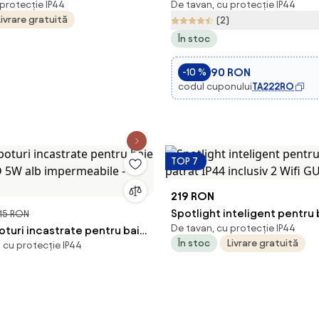
 protecție IP44
De tavan, cu protecție IP44
 - Ducha
VESTAS LED/18W/230V 4000K
Livrare gratuită
(2)
În stoc
90 RON
-10 %
codul cuponului
TA222RO
TOP 7
219 RON
Spotlight inteligent pentru
115 RON
De tavan, cu protecție IP44
oturi incastrate pentru baie
pătrat IP44 inclusiv 2 Wifi 
În stoc
Livrare gratuită
, cu protecție IP44
D 5W alb impermeabile -