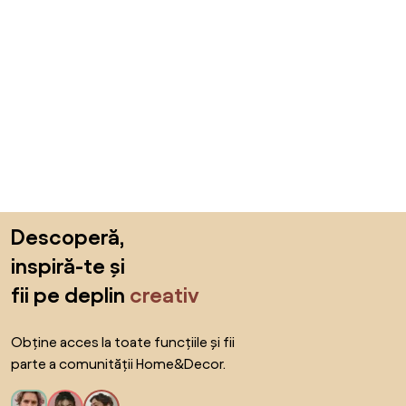
Sari peste subsol, revino la începutul paginii
Descoperă,
inspiră-te și
fii pe deplin
creativ
Obține acces la toate funcțiile și fii
parte a comunității Home&Decor.