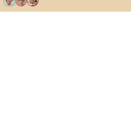
Vreau toate caracteristicile!
Despre Biano
Pentru utilizatori
Pentru magazine
Asigură-te că explorezi
Produse
Inspirații
AI designer