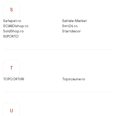
S
Safepet.ro
Saltele-Market
SCANDIshop.ro
Smt24.ro
SoldShop.ro
Startdecor
SUPORTO
T
TOPCORTURI
Topscaune.ro
U