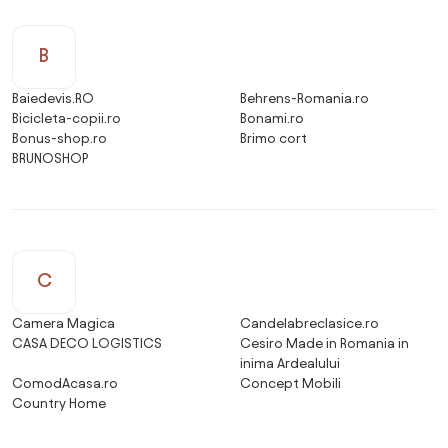
B
Baiedevis.RO
Behrens-Romania.ro
Bicicleta-copii.ro
Bonami.ro
Bonus-shop.ro
Brimo cort
BRUNOSHOP
C
Camera Magica
Candelabreclasice.ro
CASA DECO LOGISTICS
Cesiro Made in Romania in
inima Ardealului
ComodAcasa.ro
Concept Mobili
Country Home