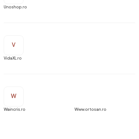
Unoshop.ro
V
VidaXL.ro
W
Waincris.ro
Www.ortosan.ro