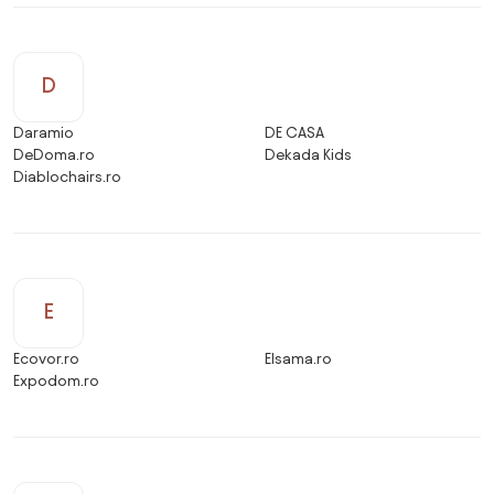
D
Daramio
DE CASA
DeDoma.ro
Dekada Kids
Diablochairs.ro
E
Ecovor.ro
Elsama.ro
Expodom.ro