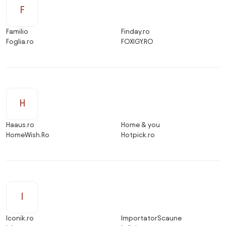
F
Familio
Finday.ro
Foglia.ro
FOXIGY.RO
H
Haaus.ro
Home & you
HomeWish.Ro
Hotpick.ro
I
Iconik.ro
ImportatorScaune