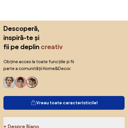
Sari peste subsol, revino la începutul paginii
Descoperă,
inspiră-te și
fii pe deplin
creativ
Obține acces la toate funcțiile și fii
parte a comunității Home&Decor.
Vreau toate caracteristicile!
Despre Biano