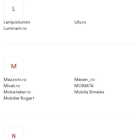
L
Lampisilumini
Lilly.ro
Luminam.ro
M
Mazzoni.ro
Mexen_ro
Mivali.ro
MOBARTA
Mobatelier.ro
Mobila Simalex
Mobilier Bogart
N