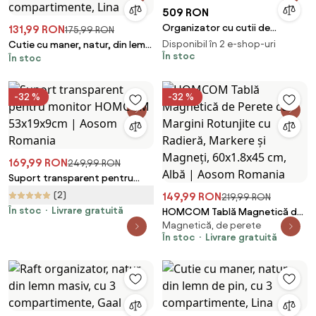
509 RON
Organizator cu cutii de
131,99 RON
175,99 RON
depozitare, alb, TRIMAL
Disponibil în 2 e-shop-uri
Cutie cu maner, natur, din lemn
În stoc
În stoc
de pin, cu 4 compartimente,
Lina
-32 %
-32 %
169,99 RON
249,99 RON
Suport transparent pentru
monitor HOMCOM 53x19x9cm |
(2)
149,99 RON
219,99 RON
Aosom Romania
În stoc
Livrare gratuită
HOMCOM Tablă Magnetică de
Magnetică, de perete
Perete cu Margini Rotunjite cu
În stoc
Livrare gratuită
Radieră, Markere și Magneți,
60x1.8x45 cm, Albă | Aosom
Romania