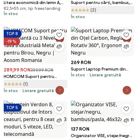
Litera economică din lemn A,
Suport pentru cărți, bambus,
82,5×55 cm, tip freestanding
maro deschis
39 x 28 x 4,2 cm
(2)
În stoc
În stoc
TOP 8
-19 %
269 RON
Suport Laptop Premium din
289,99 RON
359,99 RON
În stoc
Livrare gratuită
Oțel Carbon, Reglabil, Rotativ
HOMCOM Suport pentru
360°, Ergonomic, Negru
Imprimantă cu 3 Niveluri, Tavă
(1)
Industrială Metalică pentru
În stoc
Livrare gratuită
Birou, Negru | Aosom Romania
TOP 5
137 RON
Organizator VISE, stejar/negru,