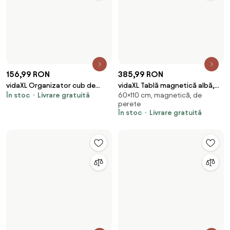
60x40 cm
cm
În stoc
Livrare gratuită
În stoc
Livrare gratuită
134,99 RON
233,99 RON
vidaXL Tablă magnetică de
vidaXL Suport imprimantă 3
50×50 cm, magnetică, de
În stoc
Livrare gratuită
perete, 50 x 50 cm cm, sticlă
niveluri stejar fumuriu
perete
43x48x64 cm lemn
În stoc
Livrare gratuită