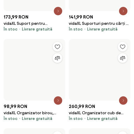
201,99 RON
188,99 RON
vidaXL Suport imprimantă 2
vidaXL Organizator birou, gri
În stoc
Livrare gratuită
În stoc
Livrare gratuită
niveluri stejar sonoma
sonoma, 49x20x52,5 cm lemn
50x40x38 cm lemn
prelucrat
186,99 RON
121,99 RON
vidaXL Suport pentru
vidaXL Suport imprimantă 2