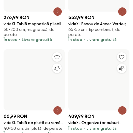
288,99 RON
126,99 RON
vidaXL Cărucior de birou, alb,
vidaXL Tablă magnetică de
În stoc
Livrare gratuită
30×50 cm, magnetică, de
60x45x80 cm, lemn prelucrat
perete, 50 x 30 cm, sticlă
perete
În stoc
Livrare gratuită