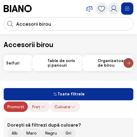
Sari peste navigare, accesează conținutul
Introducerea căutării
Sari peste conținut, mergi la subsol
Accesorii birou
Accesorii
Accesorii birou
Table de scris
Organizatoare
Seifuri
și panouri
de birou
Toate filtrele
Promoții
Preț
Culoare
Dorești să filtrezi după culoare?
Alb
Maro
Negru
Gri