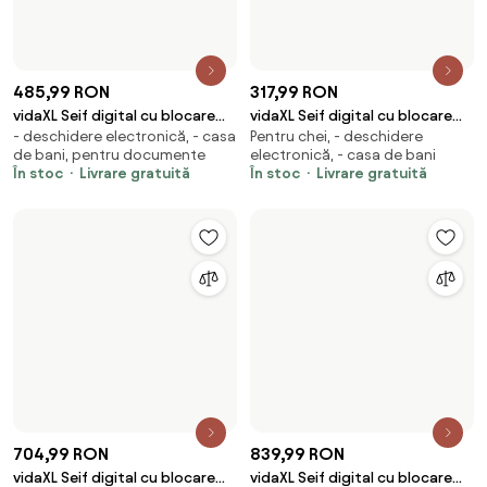
3.630,99 RON
337,99 RON
vidaXL Cameră de inspecție
vidaXL Suport pentru
În stoc
Livrare gratuită
În stoc
Livrare gratuită
țevi, 30 m, cu cutie de control
imprimantă Stejar artizanal 60
DVR
x 40 x 68.5 cm