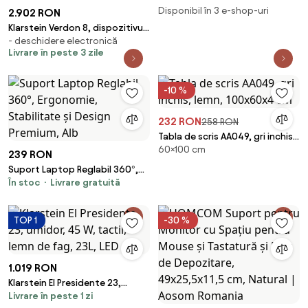
bambus/pasla, 46x32x7 cm
Disponibil în 3 e-shop-uri
2.902 RON
Klarstein Verdon 8, dispozitivul
- deschidere electronică
de întors ceasuri, pentru 8
Livrare în peste 3 zile
ceasuri, 3 moduri, 5 viteze, LED,
telecomandă
-10 %
232 RON
258 RON
Tabla de scris AA049, gri inchis,
60×100 cm
lemn, 100x60x4 cm
239 RON
Suport Laptop Reglabil 360°,
În stoc
Livrare gratuită
Ergonomie, Stabilitate și
Design Premium, Alb
TOP 1
-30 %
1.019 RON
Klarstein El Presidente 23,
Livrare în peste 1 zi
umidor, 45 W, tactil, lemn de