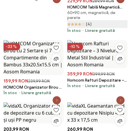
229,99 RON
289,99 RON
Viniluri 2 Niveluri din Metal
HOMCOM Tablă Magnetică
pentru DVD-uri, Cărți, Albume,
60×90 cm, magnetică, de
Dreptunghiulară cu 4 Markere, 1
Negru | Aosom Romania
perete
Radieră și 10 Magneti, Tablă din
(4)
Aluminiu Galvanizat, 90x60x1,8
cm, Alb | Aosom Romania
În stoc
Livrare gratuită
-33 %
-10 %
359,99 RON
399,99 RON
Homcom Rafturi Depozitare – 3
159,99 RON
239,99 RON
În stoc
Livrare gratuită
Niveluri, Metal Stil Industrial |
HOMCOM Organizator Birou cu
Aosom Romania
În stoc
Livrare gratuită
2 Sertare și 7 Compartimente
din Bambus 33x20.5x15.5 cm |
Aosom Romania
203,99 RON
260,99 RON