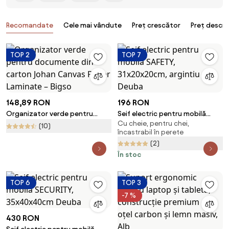
Produse
Recomandate
Cele mai vândute
Preț crescător
Preț descr
TOP 2
TOP 7
148,89 RON
196 RON
Organizator verde pentru
Seif electric pentru mobilă
Cu cheie, pentru chei,
documente din carton Johan
SAFETY, 31x20x20cm, argintiu
(10)
încastrabil în perete
Canvas Paper Laminate – Bigso
Deuba
(2)
În stoc
TOP 6
TOP 3
-7 %
430 RON