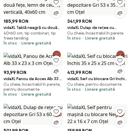
185,99 RON
341,99 RON
vidaXL Tablă neagră cu două
vidaXL Dulap de rețea cu
40×60 cm, tip combinat, tip
Cu cheie, încastrabil în perete
fețe, lemn de cedru, verticală,
depozitare Gri 53 x 35 x 21 cm
freestanding
În stoc
Livrare gratuită
40x60 cm
Oțel
În stoc
Livrare gratuită
93,99 RON
413,99 RON
vidaXL Panou de Acces Alb 33 x
vidaXL Seif cu blocare Gri închis
Cu cheie, încastrabil în perete,
Cu cheie, pentru documente
23 x 3 cm Oțel
35 x 25 x 25 cm Oțel
pentru documente
În stoc
Livrare gratuită
În stoc
Livrare gratuită
501,99 RON
159,99 RON