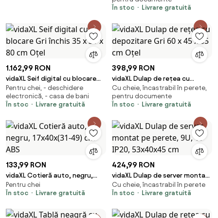
600x600x640 mm
În stoc
Livrare gratuită
1.162,99 RON
398,99 RON
vidaXL Seif digital cu blocare
vidaXL Dulap de rețea cu
Pentru chei, - deschidere
Cu cheie, încastrabil în perete,
Gri închis 35 x 31 x 80 cm Oțel
depozitare Gri 60 x 45 x 65 cm
electronică, - casa de bani
pentru documente
Oțel
În stoc
Livrare gratuită
În stoc
Livrare gratuită
133,99 RON
424,99 RON
vidaXL Cotieră auto, negru,
vidaXL Dulap de server montat
Pentru chei
Cu cheie, încastrabil în perete
17x40x(31-49) cm ABS
pe perete, 9U, 19" IP20,
În stoc
Livrare gratuită
În stoc
Livrare gratuită
53x40x45 cm