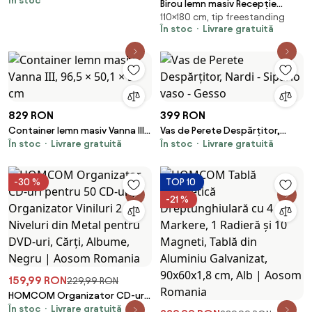
În stoc
bambus, 30 x 15 x 11 cm.
Birou lemn masiv Recepție
110×180 cm, tip freestanding
Toronto 180/, 220 × 50 × 110 cm -
În stoc
Livrare gratuită
180 cm x 50 cm x 110 cm
829 RON
399 RON
Container lemn masiv Vanna III,
Vas de Perete Despărțitor,
În stoc
Livrare gratuită
În stoc
Livrare gratuită
96,5 × 50,1 × 5 cm
Nardi - Sipario vaso - Gesso
-30 %
TOP 10
-21 %
159,99 RON
229,99 RON
HOMCOM Organizator CD-uri
În stoc
Livrare gratuită
pentru 50 CD-uri, Organizator