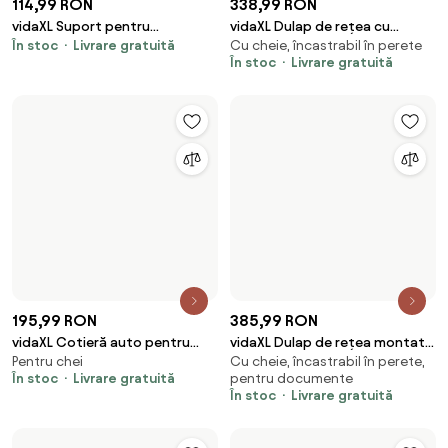
179,99 RON
98,99 RON
vidaXL Suport pentru
vidaXL Suport pentru
În stoc
Livrare gratuită
În stoc
Livrare gratuită
imprimantă cu sertar Lemn
imprimantă Stejar Negru 40 x
Vechi 40 x 32 x 24 cm
20 x 40 cm
173,99 RON
141,99 RON
vidaXL Suport pentru
vidaXL Suporturi pentru cărți 2