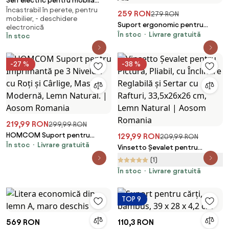
Seif electric pentru mobilă
Încastrabil în perete, pentru
SECURITY, 35x40x40cm Deuba
259 RON
279 RON
mobilier, - deschidere
Suport ergonomic pentru
electronică
În stoc
Livrare gratuită
laptop și tabletă, construcție
În stoc
premium din oțel carbon și
lemn masiv, Alb
-27 %
-38 %
219,99 RON
299,99 RON
HOMCOM Suport pentru
129,99 RON
209,99 RON
În stoc
Livrare gratuită
Imprimantă pe 3 Niveluri cu Roți
Vinsetto Șevalet pentru
și Cârlige, Masă Modernă, Lemn
Pictură, Pliabil, cu Înclinare
(1)
Natural. | Aosom Romania
Reglabilă și Sertar cu Rafturi,
În stoc
Livrare gratuită
33,5x26x26 cm, Lemn Natural |
Aosom Romania
TOP 9
569 RON
110,3 RON