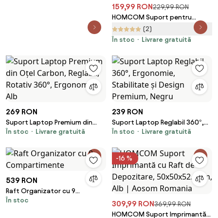
fag, 23L, LED
159,99 RON
229,99 RON
HOMCOM Suport pentru
Monitor cu Spațiu pentru
(2)
Mouse și Tastatură și Raft de
În stoc
Livrare gratuită
Depozitare, 49x25,5x11,5 cm,
Natural | Aosom Romania
269 RON
239 RON
Suport Laptop Premium din
Suport Laptop Reglabil 360°,
În stoc
Livrare gratuită
În stoc
Livrare gratuită
Oțel Carbon, Reglabil, Rotativ
Ergonomie, Stabilitate și
360°, Ergonomic, Alb
Design Premium, Negru
-16 %
539 RON
Raft Organizator cu 9
În stoc
Compartimente
309,99 RON
369,99 RON
HOMCOM Suport Imprimantă