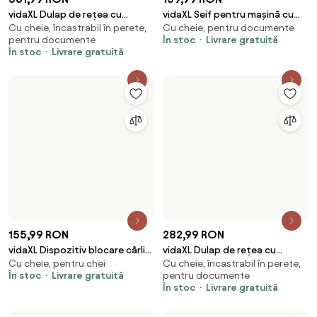
vidaXL Dulap de rețea cu
vidaXL Seif pentru mașină cu
Cu cheie, încastrabil în perete,
Cu cheie, pentru documente
depozitare Gri 53 x 60 x 60 cm
blocare Negru 22 x 16 x 7 cm
pentru documente
În stoc
Livrare gratuită
Oțel
Oțel
În stoc
Livrare gratuită
155,99 RON
282,99 RON
vidaXL Dispozitiv blocare cârlig
vidaXL Dulap de rețea cu
Cu cheie, pentru chei
Cu cheie, încastrabil în perete,
remorcă argintiu 11x11x23,5 cm
depozitare Gri 53 x 45 x 30 cm
În stoc
Livrare gratuită
pentru documente
oțel
Oțel
În stoc
Livrare gratuită
360,99 RON
1.060,99 RON
vidaXL Dulap de rețea cu
vidaXL Dulap de server, 18U, 19"
Cu cheie, încastrabil în perete
Cu cheie
depozitare Gri 53 x 45 x 45 cm
IP20, gri, 60x60x100 cm