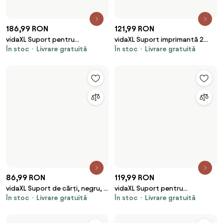
173,99 RON
109,99 RON
vidaXL Suport pentru
vidaXL Suport imprimantă 2
În stoc
Livrare gratuită
În stoc
Livrare gratuită
imprimantă Stejar Artizanal 50
niveluri gri sonoma 41x28x33,5
x 40 x 38 cm
cm lemn
276,99 RON
553,99 RON
vidaXL Tablă magnetică pliabilă,
vidaXL Panou de Acces Verde și