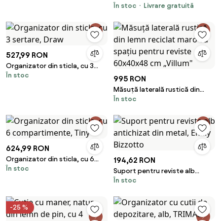
În stoc
Livrare gratuită
cu Raft de Depozitare,
50x50x52.5 cm, Alb | Aosom
Romania
527,99 RON
Organizator din sticla, cu 3
În stoc
sertare, Draw
995 RON
Măsuță laterală rustică din
În stoc
lemn reciclat maro cu spațiu
pentru reviste 60x40x48 cm
„Villum"
624,99 RON
Organizator din sticla, cu 6
194,62 RON
În stoc
compartimente, Tiny
Suport pentru reviste alb
În stoc
antichizat din metal, Emily
Bizzotto
-25 %