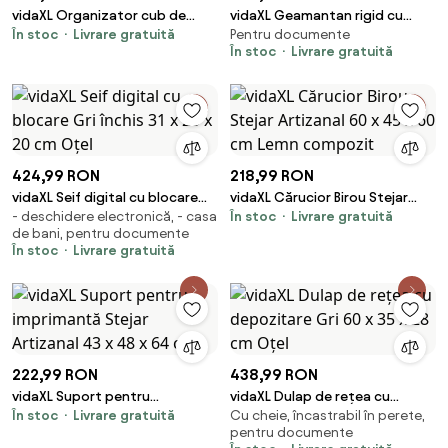
vidaXL Organizator cub de
vidaXL Geamantan rigid cu
În stoc
Livrare gratuită
Pentru documente
depozitare cu 6 cuburi și uși PP
depozitare Nisipiu 40,5 x 33 x
În stoc
Livrare gratuită
negru
17,5 cm
424,99 RON
218,99 RON
vidaXL Seif digital cu blocare
vidaXL Cărucior Birou Stejar
- deschidere electronică, - casa
În stoc
Livrare gratuită
Gri închis 31 x 20 x 20 cm Oțel
Artizanal 60 x 45 x 60 cm Lemn
de bani, pentru documente
compozit
În stoc
Livrare gratuită
222,99 RON
438,99 RON
vidaXL Suport pentru
vidaXL Dulap de rețea cu
În stoc
Livrare gratuită
Cu cheie, încastrabil în perete,
imprimantă Stejar Artizanal 43
depozitare Gri 60 x 35 x 28 cm
pentru documente
x 48 x 64 cm
Oțel