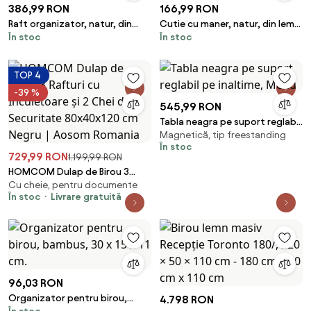
386,99 RON
166,99 RON
Raft organizator, natur, din
Cutie cu maner, natur, din lemn
În stoc
În stoc
lemn masiv, cu 3
de pin, cu 3 compartimente,
compartimente, Gaal
Lina
TOP 4
-39 %
545,99 RON
Tabla neagra pe suport reglabil
Magnetică, tip freestanding
pe inaltime, Menu
În stoc
729,99 RON
1.199,99 RON
HOMCOM Dulap de Birou 3
Cu cheie, pentru documente
Rafturi cu Încuietoare și 2 Chei
În stoc
Livrare gratuită
de Securitate 80x40x120 cm
Negru | Aosom Romania
96,03 RON
Organizator pentru birou,
4.798 RON