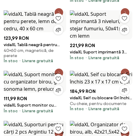
În stoc
Livrare gratuită
123,99 RON
vidaXL Tablă neagră pentru
221,99 RON
40×60 cm, magnetică, de
perete, lemn de cedru, 40 x 60
vidaXL Suport imprimantă 3
perete
cm
În stoc
Livrare gratuită
niveluri, stejar fumuriu,
În stoc
Livrare gratuită
50x41x75 cm lemn
184,99 RON
vidaXL Seif cu blocare Gri închis
111,99 RON
Cu cheie, pentru documente
23 x 17 x 17 cm Oțel
vidaXL Suport monitor cu
În stoc
Livrare gratuită
În stoc
Livrare gratuită
organizator birou, gri sonoma
lemn, prelucrat