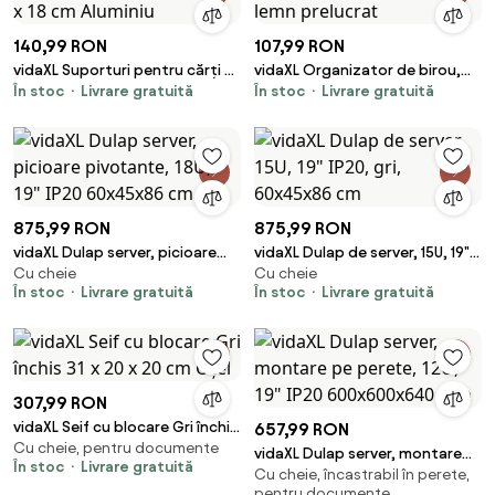
140,99 RON
107,99 RON
vidaXL Suporturi pentru cărți 2
vidaXL Organizator de birou,
În stoc
Livrare gratuită
În stoc
Livrare gratuită
pcs Argintiu 12 x 15 x 18 cm
alb, 42x21,5x42 cm, lemn
Aluminiu
prelucrat
875,99 RON
875,99 RON
vidaXL Dulap server, picioare
vidaXL Dulap de server, 15U, 19"
Cu cheie
Cu cheie
pivotante, 18U, 19" IP20
IP20, gri, 60x45x86 cm
În stoc
Livrare gratuită
În stoc
Livrare gratuită
60x45x86 cm
307,99 RON
vidaXL Seif cu blocare Gri închis
657,99 RON
Cu cheie, pentru documente
31 x 20 x 20 cm Oțel
vidaXL Dulap server, montare
În stoc
Livrare gratuită
Cu cheie, încastrabil în perete,
pe perete, 12U, 19" IP20
pentru documente