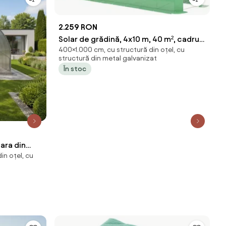
2.259 RON
Solar de grădină, 4x10 m, 40 m², cadru
400×1.000 cm, cu structură din oțel, cu
din oțel, țeavă galvanizată, folie PE
structură din metal galvanizat
armată, 20 ferestre rulante, rezistent
În stoc
la UV, impermeabil, Verde,
ara din
in oțel, cu
 3,14m,