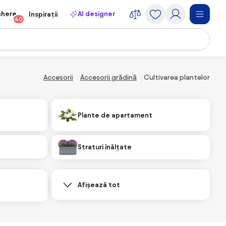
chere
AI designer
Inspirații
40
Accesorii
Accesorii grădină
Cultivarea plantelor
Plante de apartament
Straturi înălțate
Afișează tot