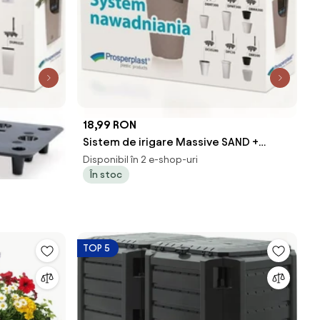
18,99 RON
p
Sistem de irigare Massive SAND +
SANDY Slim IZWKO355
Disponibil în 2 e-shop-uri
În stoc
TOP 5