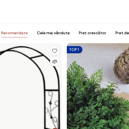
Recomandate
Cele mai vândute
Preț crescător
Preț d
TOP 1