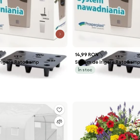
14,99 RON
irigare Rato&amp
Sistem de Irigare Rato&am
În stoc