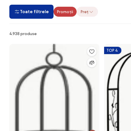
Toate filtrele
Promoții
Preț
Produse
4.938 produse
TOP 4