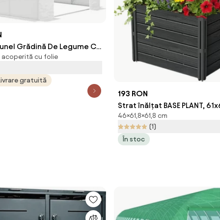
N
unel Grădină De Legume Cu
acoperită cu folie
erestre Și Ușă Rulantă,
b | Aosom Romania
Livrare gratuită
193 RON
Strat înălțat BASE PLANT, 6
46×61,8×61,8 cm
antracit Prosperplast
(1)
În stoc