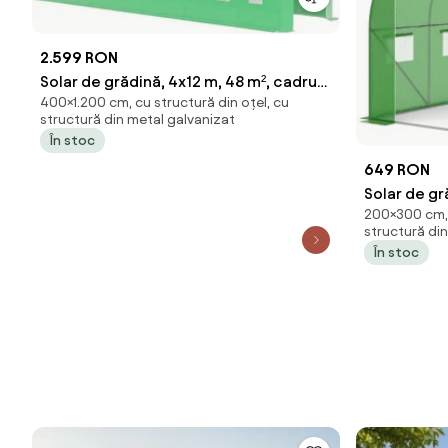
2.599 RON
Solar de grădină, 4x12 m, 48 m², cadru
400×1.200 cm, cu structură din oțel, cu
din oțel, țeavă galvanizată, folie PE
structură din metal galvanizat
armată, 24 ferestre rulante, rezistent
În stoc
la UV, impermeabil, Verde, GH412,
649 RON
Solar de gr
200×300 cm, 
oțel, țeavă
structură di
6 ferestre r
În stoc
impermeabi