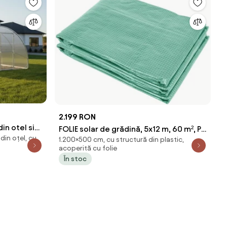
2.199 RON
n otel si
FOLIE solar de grădină, 5x12 m, 60 m², PE
din oțel, cu
ungime 12 m
1.200×500 cm, cu structură din plastic,
armată, rezistentă 180g/m2, cu filtru
acoperită cu folie
UV, impermeabila, ferestre rulante,
În stoc
Verde, GH512C,