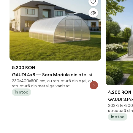
5.200 RON
GAUDI 4x8 — Sera Modula din otel si
230×400×800 cm, cu structură din oțel, cu
policarbonat, Lățime 4 m, Lungime 8m
structură din metal galvanizat
(32m²),
4.200 RON
În stoc
GAUDI 3.14x
202×314×800 
policarbon
structură di
8m (25,12 m
În stoc