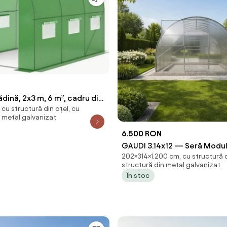
ădină, 2x3 m, 6 m², cadru din
cu structură din oțel, cu
 galvanizată, folie PE armată,
n metal galvanizat
ulante, rezistent la UV,
6.500 RON
l, Verde, GH23,
GAUDI 3.14x12 — Seră Modul
202×314×1.200 cm, cu structură d
otel si policarbonat, Lățime
structură din metal galvanizat
lungime 12m (37,8 m²),
În stoc