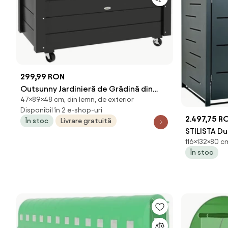
299,99 RON
Outsunny Jardinieră de Grădină din
47×89×48 cm, din lemn, de exterior
Lemn de Brad cu Roti și Orificiu de
Disponibil în 2 e-shop-uri
Drenaj, Captuseală din Material
2.497,75 R
În stoc
Livrare gratuită
Netesut, 89x48x47 cm | Aosom
STILISTA Du
Romania
116×132×80 c
gunoi, 132 x
În stoc