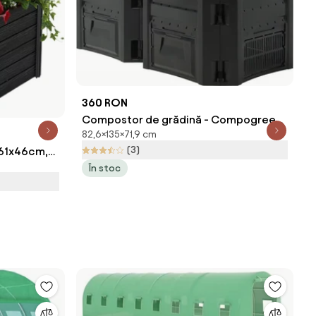
360 RON
Compostor de grădină - Compogreen
82,6×135×71,9 cm
800 l, negru Prosperplast
(3)
1x61x46cm,
În stoc