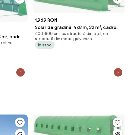
1.969 RON
Solar de grădină, 4x8 m, 32 m², cadru
400×800 cm, cu structură din oțel, cu
din oțel, țeavă galvanizată, folie PE
8 m², cadru
structură din metal galvanizat
armată, 16 ferestre rulante, rezistent
țel, cu
folie PE
În stoc
la UV, impermeabil, Verde,
 rezistent
GH618,