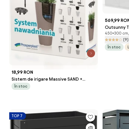
569,99 RO
Outsunny T
450×300 cm, 
Seră Cu 6 F
(9)
4.5x3m, Al
În stoc
18,99 RON
Sistem de irigare Massive SAND +
SANDY Slim IZWKO280
În stoc
TOP 7