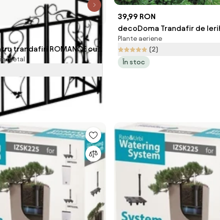
39,99 RON
decoDoma Trandafir de Ier
Plante aeriene
tru trandafiri ROMANCE cu
(2)
in metal
5x115x37cm, negru
În stoc