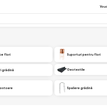
Vou
e flori
Suporturi pentru flori
Geotextile
i grădină
ostoare
Spaliere grădină