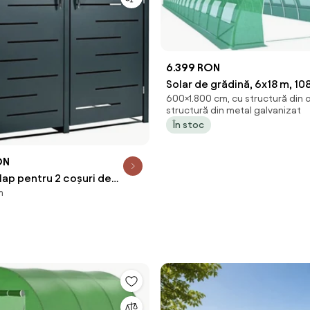
6.399 RON
Solar de grădină, 6x18 m, 10
600×1.800 cm, cu structură din o
din oțel, țeavă galvanizată, 
structură din metal galvanizat
armată, 36 ferestre rulante,
În stoc
la UV, impermeabil, Verde, 
ON
lap pentru 2 coșuri de
m
 80 x 116 cm,