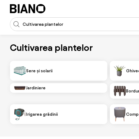
Sari peste navigare, accesează conținutul
Introducerea căutării
Sari peste conținut, mergi la subsol
Cultivarea plantelor
Sere și solarii
Ghivec
Jardiniere
Bordur
Irigarea grădinii
Comp