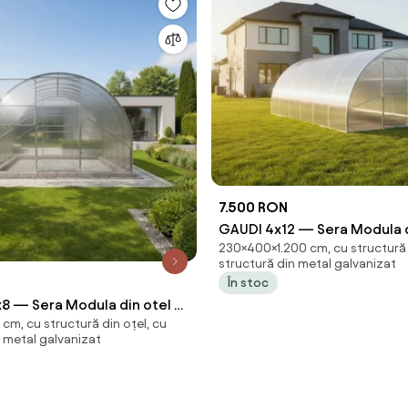
7.500 RON
GAUDI 4x12 — Sera Modula di
230×400×1.200 cm, cu structură 
policarbonat, Lățime 4 m, L
structură din metal galvanizat
(48 m²),
În stoc
8 — Sera Modula din otel si
cm, cu structură din oțel, cu
at, Lățime 3,14m, Lungime
n metal galvanizat
²),