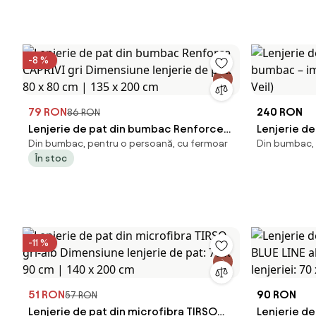
-8 %
79 RON
240 RON
86 RON
Lenjerie de pat din bumbac Renforce
Lenjerie d
Din bumbac, pentru o persoană, cu fermoar
Din bumbac, 
CAPRIVI gri Dimensiune lenjerie de pat:
bumbac – i
În stoc
80 x 80 cm | 135 x 200 cm
Veil)
-11 %
51 RON
90 RON
57 RON
Lenjerie de pat din microfibra TIRSO
Lenjerie d