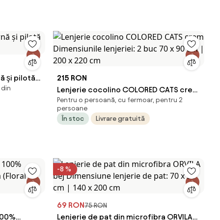
 şi pilotă
215 RON
 din
Lenjerie cocolino COLORED CATS crem
Pentru o persoană, cu fermoar, pentru 2
Dimensiunile lenjeriei: 2 buc 70 x 90 cm
persoane
| 200 x 220 cm
În stoc
Livrare gratuită
-8 %
69 RON
75 RON
 100%
Lenjerie de pat din microfibra ORVILA