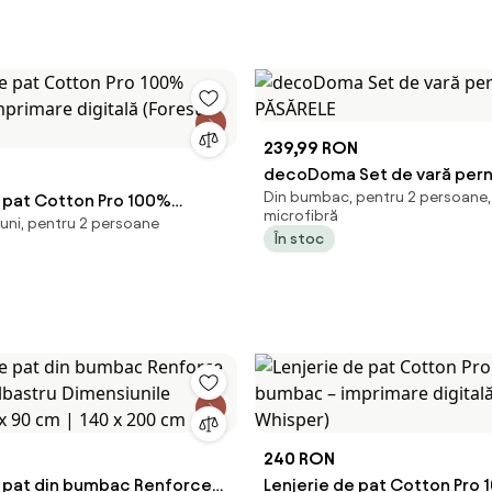
239,99 RON
decoDoma Set de vară pernă
Din bumbac, pentru 2 persoane,
e pat Cotton Pro 100%
PĂSĂRELE
microfibră
uni, pentru 2 persoane
mprimare digitală (Forest
În stoc
240 RON
e pat din bumbac Renforce
Lenjerie de pat Cotton Pro