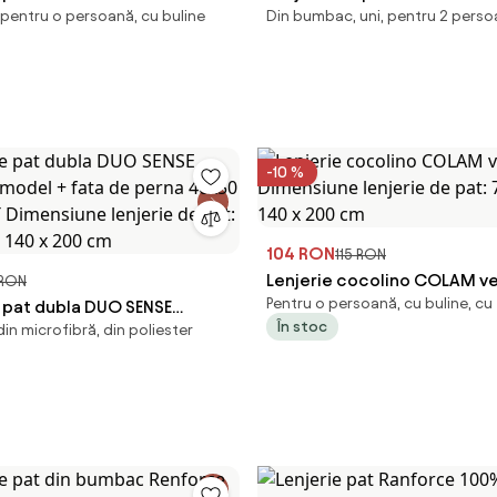
pentru o persoană, cu buline
Din bumbac, uni, pentru 2 pers
lbastru Dimensiunile
bumbac – imprimare digitală
70 x 90 cm | 140 x 200 cm
Whisper)
-10 %
104 RON
115 RON
Lenjerie cocolino COLAM v
 RON
Pentru o persoană, cu buline, cu
e pat dubla DUO SENSE
Dimensiune lenjerie de pat:
În stoc
in microfibră, din poliester
 model + fata de perna
| 140 x 200 cm
RATUIT Dimensiune lenjerie
x 90 cm | 140 x 200 cm