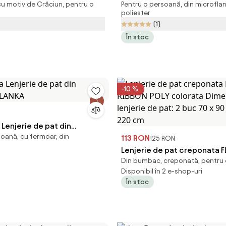
u motiv de Crăciun, pentru o
Pentru o persoană, din microflan
micropluş ELIS
poliester
(1)
În stoc
-10 %
enjerie de pat din
soană, cu fermoar, din
BLANKA
113 RON
125 RON
Lenjerie de pat creponata 
Din bumbac, creponată, pentru
RIBBON POLY colorata Dimen
Disponibil în 2 e-shop-uri
lenjerie de pat: 2 buc 70 x 9
În stoc
220 cm