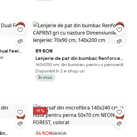
ual Feel
89 RON
ar
Lenjerie de pat din bumbac Renforce
140×200 cm, din bumbac, pentru o persoană
CAPRIVI gri cu nasture Dimensiunile
Disponibil în 2 e-shop-uri
lenjeriei: 70x90 cm, 140x200 cm
În stoc
-11 %
din
34 RON
38 RON