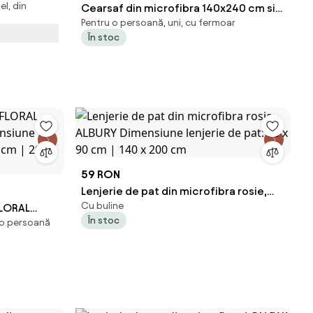
el, din
Cearsaf din microfibra 140x240 cm si
Pentru o persoană, uni, cu fermoar
husa pentru perna 50x70 cm NEON
În stoc
FOREST, colorat
59 RON
Lenjerie de pat din microfibra rosie,
Cu buline
FLORAL
ALBURY Dimensiune lenjerie de pat: 70 x
În stoc
 o persoană
siune
90 cm | 140 x 200 cm
0 cm | 200 x