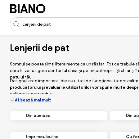
Sari peste navigare, accesează conținutul
Introducerea căutării
Sari peste conținut, mergi la subsol
Lenjerii de pat
Somnul se poate simți literalmente ca un răsfăț. Tot ce trebuie să
care îți vor asigura confortul chiar și pe timpul nopții. Și chiar și î
patului tău.
Designul este important, dar nu uitați de funcționalitate și calita
producătorului și evaluările utilizatorilor vor spune multe despre
calitate la preț redus.
Afișează mai mult
Din bumbac
Din b
Imprimeu buline
Cu fe