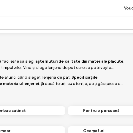
Vou
 faci este sa alegi
așternuturi de calitate din materiale plăcute
,
n timpul zilei. Vino și alege lenjeria de pat care se potrivește
te atunci când alegeți lenjeria de pat.
Specificațiile
 materialul lenjeriei
. Și dacă te uiți cu atenție, poți găsi piese de
umbac satinat
Pentru o persoană
rmoar
Cearșafuri