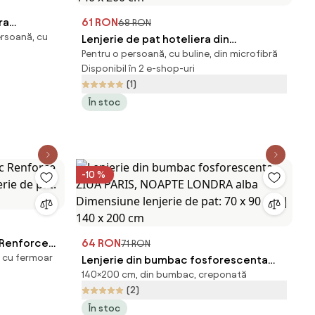
ra
61 RON
68 RON
ersoană, cu
iune
Lenjerie de pat hoteliera din
Pentru o persoană, cu buline, din microfibră
 140 x 200
microfibra JASMINE alba - dunga 2 cm
Disponibil în 2 e-shop-uri
Dimensiune lenjerie de pat: 70 x 90 cm
(1)
| 140 x 200 cm
În stoc
-10 %
 Renforce
64 RON
71 RON
 cu fermoar
rie de pat:
Lenjerie din bumbac fosforescenta
140×200 cm, din bumbac, creponată
ZIUA PARIS, NOAPTE LONDRA alba
(2)
Dimensiune lenjerie de pat: 70 x 90 cm
În stoc
| 140 x 200 cm