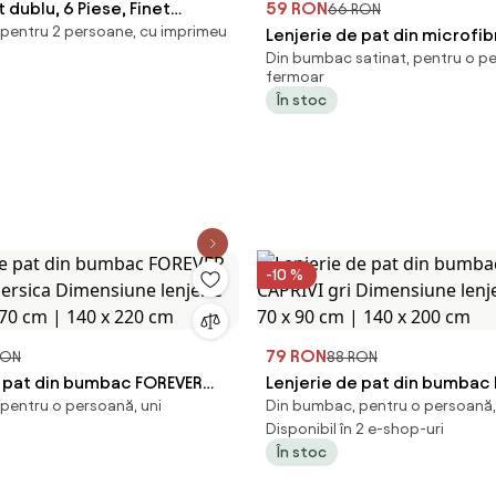
 dublu, 6 Piese, Finet
59 RON
66 RON
pentru 2 persoane, cu imprimeu
Lenjerie de pat din microfib
Din bumbac satinat, pentru o p
HENRIETTA colorata Dimens
fermoar
lenjerie de pat: 70 x 90 cm |
În stoc
cm
-10 %
79 RON
RON
88 RON
e pat din bumbac FOREVER
Lenjerie de pat din bumbac
pentru o persoană, uni
Din bumbac, pentru o persoană,
ersica Dimensiune lenjerie
CAPRIVI gri Dimensiune lenje
Disponibil în 2 e-shop-uri
x 70 cm | 140 x 220 cm
70 x 90 cm | 140 x 200 cm
În stoc