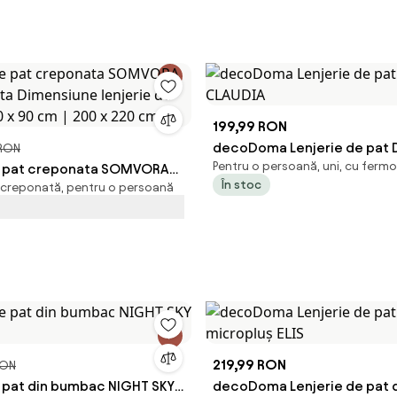
199,99 RON
decoDoma Lenjerie de pat D
 RON
Pentru o persoană, uni, cu fermo
e pat creponata SOMVORA
CLAUDIA
În stoc
creponată, pentru o persoană
ata Dimensiune lenjerie de
70 x 90 cm | 200 x 220 cm
219,99 RON
RON
e pat din bumbac NIGHT SKY
decoDoma Lenjerie de pat 