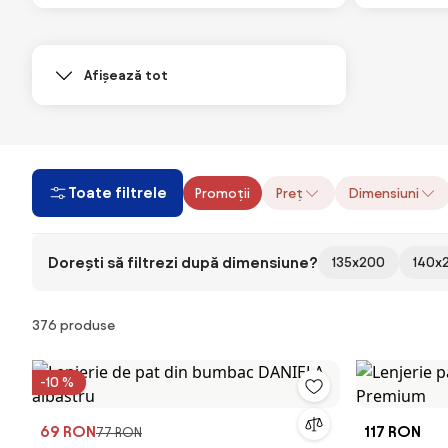
Afișează tot
Toate filtrele
Promoții
Preț
Dimensiuni
Dorești să filtrezi după dimensiune?
135x200
140x
Produse
376 produse
-10 %
69 RON
117 RON
77 RON