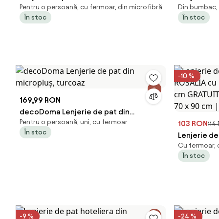
Pentru o persoană, cu fermoar, din microfibră
Din bumbac, 
gri-alb Dimensiune lenjerie de pat: 70 x
BLUE LINE a
În stoc
În stoc
90 cm | 140 x 200 cm
lenjeriei: 
-10 %
169,99 RON
decoDoma Lenjerie de pat din
Pentru o persoană, uni, cu fermoar
micropluş, turcoaz
103 RON
114
În stoc
Lenjerie d
Cu fermoar, d
ROSALIA cu
În stoc
40x50 cm G
de pat: 70 
-9 %
-24 %