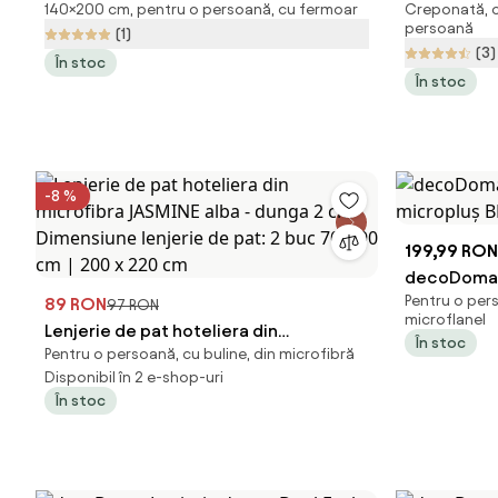
140×200 cm, pentru o persoană, cu fermoar
Creponată, c
Dual Feel PLEASURE 3 buc
albastru
persoană
(1)
(3)
În stoc
În stoc
-8 %
199,99 RON
decoDoma L
Pentru o per
89 RON
micropluș 
97 RON
microflanel
Lenjerie de pat hoteliera din
În stoc
Pentru o persoană, cu buline, din microfibră
microfibra JASMINE alba - dunga 2 cm
Disponibil în 2 e-shop-uri
Dimensiune lenjerie de pat: 2 buc 70 x
În stoc
90 cm | 200 x 220 cm