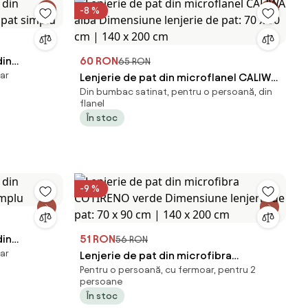
-8 %
din
60 RON
65 RON
ar
pat simplu
Lenjerie de pat din microflanel CALIWA
Din bumbac satinat, pentru o persoană, din
albă Dimensiune lenjerie de pat: 70 x
flanel
90 cm | 140 x 200 cm
În stoc
-9 %
din
51 RON
56 RON
ar
implu
Lenjerie de pat din microfibra
Pentru o persoană, cu fermoar, pentru 2
COTIRENO verde Dimensiune lenjerie
persoane
de pat: 70 x 90 cm | 140 x 200 cm
În stoc