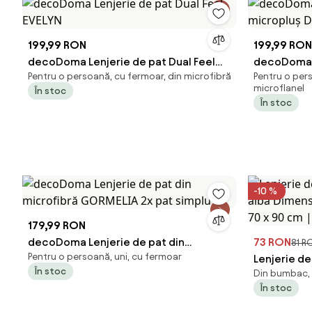
199,99 RON
199,99 RON
decoDoma Lenjerie de pat Dual Feel
decoDoma L
Pentru o persoană, cu fermoar, din microfibră
Pentru o per
EVELYN
micropluş
microflanel
În stoc
În stoc
-10 %
179,99 RON
decoDoma Lenjerie de pat din
73 RON
81 R
Pentru o persoană, uni, cu fermoar
microfibră GORMELIA 2x pat simplu
Lenjerie d
În stoc
Din bumbac, c
albă Dimens
În stoc
70 x 90 cm 