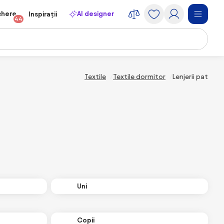
chere
AI designer
Inspirații
44
Textile
Textile dormitor
Lenjerii pat
Uni
Copii