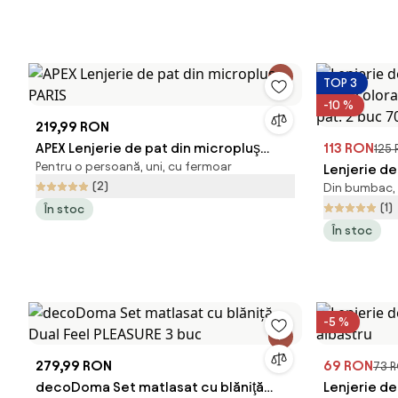
TOP 3
-10 %
219,99 RON
APEX Lenjerie de pat din micropluş
113 RON
125
Pentru o persoană, uni, cu fermoar
PARIS
Lenjerie d
(2)
Din bumbac, 
POLY color
(1)
În stoc
pat: 2 buc 
În stoc
-5 %
279,99 RON
69 RON
73 
decoDoma Set matlasat cu blăniţă
Lenjerie d