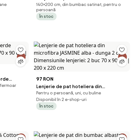
oane
140×200 cm, din bumbac satinat, pentru o
 (Floral
bej Dimensiune lenjerie de pat: 70 x 90
persoană
cm | 140 x 200 cm
În stoc
erde
97 RON
 fermoar
 70 x 90 cm
Lenjerie de pat hoteliera din
Pentru o persoană, uni, cu buline
microfibra JASMINE alba - dunga 2 cm
Disponibil în 2 e-shop-uri
Dimensiunile lenjeriei: 2 buc 70 x 90 cm
În stoc
| 200 x 220 cm