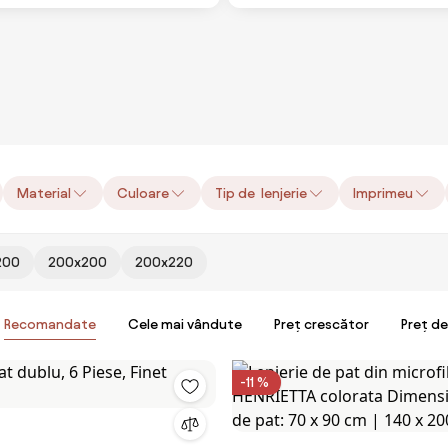
Material
Culoare
Tip de lenjerie
Imprimeu
200
200x200
200x220
Recomandate
Cele mai vândute
Preț crescător
Preț d
-11 %