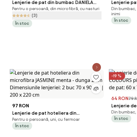
Lenjerie de pat din bumbac DANIELA
Lenjerie pat
Pentru o persoană, din microfibră, cu nasturi
Din bumbac, 
albastru
Premium
inimi
(3)
În stoc
În stoc
-19 %
64 RON
79 
97 RON
Lenjerie d
Din bumbac, 
Lenjerie de pat hoteliera din
COLOURS pi
În stoc
Pentru o persoană, uni, cu fermoar
microfibra JASMINE menta - dunga 2
de pat: 60 
În stoc
cm Dimensiunile lenjeriei: 2 buc 70 x 90
cm | 200 x 220 cm