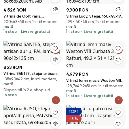
4.526 RON
9.900 RON
Vitrină de Colț Paris,
Vitrina Lucy, Stejar, 160x45x199
200×68×68 cm, în stil modern,
199×160×45 cm, în stil modern,
68x68x200cm, Alb
cm
mată
mată
În stoc
Livrare gratuită
În stoc
Livrare gratuită
853 RON
Vitrina SANTES, stejar artisan
4.979 RON
135×90×42 cm, în stil modern,
auriu, PAL laminat, 90x42x135
Vitrină lemn masiv Weston VIII
mată
cm
128,7×49,2×51 cm, în stil modern,
Curbată 3 Rafturi, 49,2 × 51 ×
Disponibil în 2 e-shop-uri
mată
128,7 cm
În stoc
În stoc
Livrare gratuită
TOP 1
-15 %