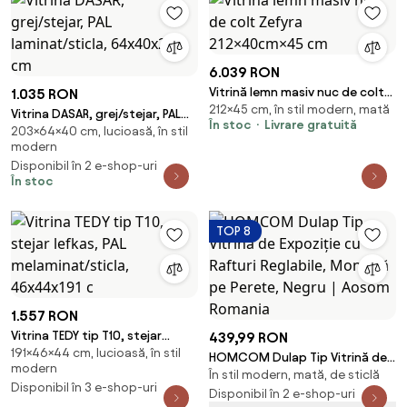
6.039 RON
Vitrină lemn masiv nuc de colt
1.035 RON
212×45 cm, în stil modern, mată
Zefyra 212×40cm×45 cm
Vitrina DASAR, grej/stejar, PAL
În stoc
Livrare gratuită
203×64×40 cm, lucioasă, în stil
laminat/sticla, 64x40x203 cm
modern
Disponibil în 2 e-shop-uri
În stoc
TOP 8
1.557 RON
Vitrina TEDY tip T10, stejar
439,99 RON
191×46×44 cm, lucioasă, în stil
lefkas, PAL melaminat/sticla,
HOMCOM Dulap Tip Vitrină de
modern
46x44x191 c
În stil modern, mată, de sticlă
Expoziție cu Rafturi Reglabile,
Disponibil în 3 e-shop-uri
Montată pe Perete, Negru |
Disponibil în 2 e-shop-uri