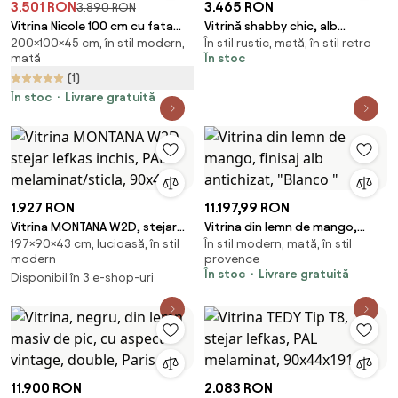
3.501 RON
3.465 RON
3.890 RON
Vitrina Nicole 100 cm cu fata
Vitrină shabby chic, alb
200×100×45 cm, în stil modern,
În stil rustic, mată, în stil retro
canelata - cashmir / picioare
antichizat, cu 2 polițe și uși din
mată
În stoc
aurii
sticlă
(1)
În stoc
Livrare gratuită
1.927 RON
11.197,99 RON
Vitrina MONTANA W2D, stejar
Vitrina din lemn de mango,
197×90×43 cm, lucioasă, în stil
În stil modern, mată, în stil
lefkas inchis, PAL
finisaj alb antichizat, "Blanco "
modern
provence
melaminat/sticla, 90x43
În stoc
Livrare gratuită
Disponibil în 3 e-shop-uri
11.900 RON
2.083 RON