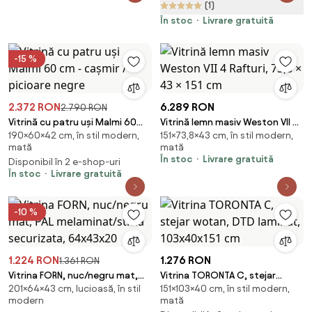
Aosom Romania
(1)
În stoc
Livrare gratuită
-15 %
2.372 RON
6.289 RON
2.790 RON
Vitrină cu patru uși Malmi 60
Vitrină lemn masiv Weston VII 4
190×60×42 cm, în stil modern,
151×73,8×43 cm, în stil modern,
cm - cașmir / picioare negre
Rafturi, 73,8 × 43 × 151 cm
mată
mată
În stoc
Livrare gratuită
Disponibil în 2 e-shop-uri
În stoc
Livrare gratuită
-10 %
1.224 RON
1.276 RON
1.361 RON
Vitrina FORN, nuc/negru mat,
Vitrina TORONTA C, stejar
201×64×43 cm, lucioasă, în stil
151×103×40 cm, în stil modern,
PAL melaminat/sticla
wotan, DTD laminat, 103x40x151
modern
mată
securizata, 64x43x20
cm