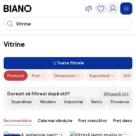
Sari peste navigare, accesează conținutul
Introducerea căutării
Sari peste conținut, mergi la subsol
Vitrine
Mobilier
Dulapuri și corpuri mobilier
Vitrine
Toate filtrele
Promoții
Preț
Dimensiuni
Suprafață
Stil
Dorești să filtrezi după stil?
Afișează tot
Scandinav
Modern
Industrial
Retro
Provence
Produse
Recomandate
Cele mai vândute
Preț crescător
Preț descr