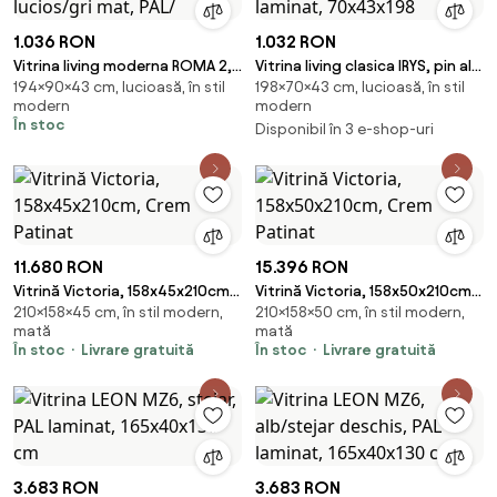
1.036 RON
1.032 RON
Vitrina living moderna ROMA 2,
Vitrina living clasica IRYS, pin alb
194×90×43 cm, lucioasă, în stil
198×70×43 cm, lucioasă, în stil
stejar Ferrara/alb lucios/gri
anderson, PAL laminat,
modern
modern
mat, PAL/
70x43x198
În stoc
Disponibil în 3 e-shop-uri
11.680 RON
15.396 RON
Vitrină Victoria, 158x45x210cm,
Vitrină Victoria, 158x50x210cm,
210×158×45 cm, în stil modern,
210×158×50 cm, în stil modern,
Crem Patinat
Crem Patinat
mată
mată
În stoc
Livrare gratuită
În stoc
Livrare gratuită
3.683 RON
3.683 RON