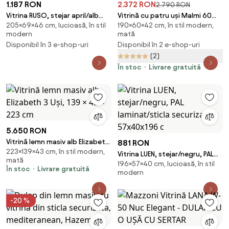
1.187 RON
2.372 RON
2.790 RON
Vitrina RUSO, stejar april/alb
Vitrină cu patru uși Malmi 60
205×69×46 cm, lucioasă, în stil
190×60×42 cm, în stil modern,
perla, PAL/sticla securizata,
cm - cașmir / picioare aurii
modern
mată
69x46x205
Disponibil în 3 e-shop-uri
Disponibil în 2 e-shop-uri
(2)
În stoc
Livrare gratuită
5.650 RON
Vitrină lemn masiv alb Elizabeth
881 RON
223×139×43 cm, în stil modern,
3 Uși, 139 × 43 × 223 cm
Vitrina LUEN, stejar/negru, PAL
mată
196×57×40 cm, lucioasă, în stil
laminat/sticla securizata,
În stoc
Livrare gratuită
modern
57x40x196 c
-20 %