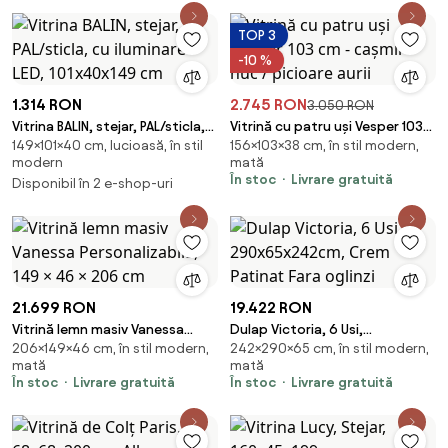
TOP 3
-10 %
1.314 RON
2.745 RON
3.050 RON
Vitrina BALIN, stejar, PAL/sticla,
Vitrină cu patru uși Vesper 103
149×101×40 cm, lucioasă, în stil
156×103×38 cm, în stil modern,
cu iluminare LED, 101x40x149 cm
cm - cașmir / nuc / picioare aurii
modern
mată
În stoc
Livrare gratuită
Disponibil în 2 e-shop-uri
21.699 RON
19.422 RON
Vitrină lemn masiv Vanessa
Dulap Victoria, 6 Usi,
206×149×46 cm, în stil modern,
242×290×65 cm, în stil modern,
Personalizabilă, 149 × 46 × 206
290x65x242cm, Crem Patinat
mată
mată
cm
Fara oglinzi
În stoc
Livrare gratuită
În stoc
Livrare gratuită