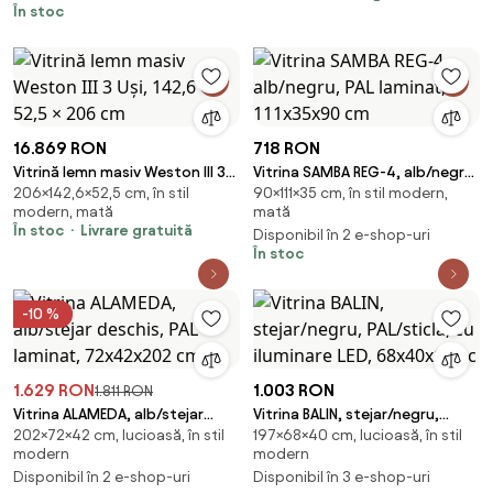
În stoc
16.869 RON
718 RON
Vitrină lemn masiv Weston III 3
Vitrina SAMBA REG-4, alb/negru,
206×142,6×52,5 cm, în stil
90×111×35 cm, în stil modern,
Uși, 142,6 × 52,5 × 206 cm
PAL laminat, 111x35x90 cm
modern, mată
mată
În stoc
Livrare gratuită
Disponibil în 2 e-shop-uri
În stoc
-10 %
1.629 RON
1.003 RON
1.811 RON
Vitrina ALAMEDA, alb/stejar
Vitrina BALIN, stejar/negru,
202×72×42 cm, lucioasă, în stil
197×68×40 cm, lucioasă, în stil
deschis, PAL laminat,
PAL/sticla, cu iluminare LED,
modern
modern
72x42x202 cm
68x40x197 c
Disponibil în 2 e-shop-uri
Disponibil în 3 e-shop-uri