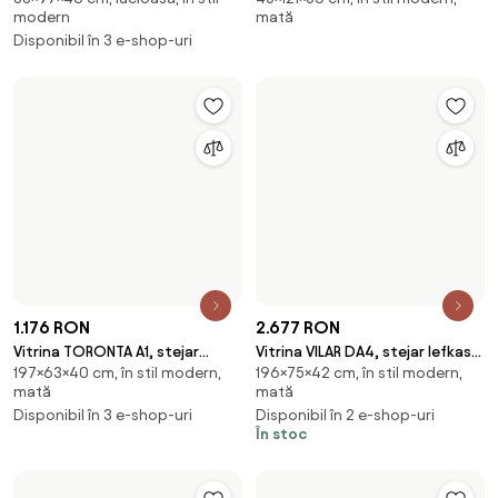
1.623 RON
1.755 RON
1.950 RON
Vitrina AZTECA TRIO, alb,
Vitrina LOTTA, stejar
145×90×41 cm, lucioasă, în stil
160×120×45 cm, în stil modern,
PAL/sticla, cu iluminare LED,
wotan/negru, PAL, 120x45x160
modern
mată
90x41x145 cm
cm
Disponibil în 2 e-shop-uri
În stoc
-10 %