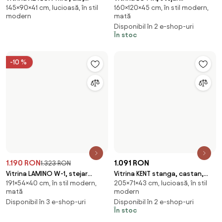
Încarcă mai multe produse
1
2
3
4
5
6
7
8
9
10
11
Sari peste subsol, revino la începutul paginii
Descoperă,
inspiră-te și
fii pe deplin
creativ
Obține acces la toate funcțiile și fii
parte a comunității Home&Decor.