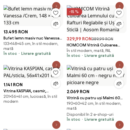
-15 %
13.495 RON
Bufet lemn masiv nuc Vanessa
329,99 RON
389,99 RON
133×148×45 cm, în stil modern,
/Crem, 148 × 45 × 133 cm
HOMCOM Vitrină Culoarea
mată
În stil modern, mată, PAL
Lemnului cu 5 Rafturi Reglabile
În stoc
Livrare gratuită
În stoc
Livrare gratuită
și Uși din Sticlă | Aosom Romania
1.141 RON
Vitrina KASPIAN, casmir,
2.069 RON
201×56×41 cm, lucioasă, în stil
PAL/sticla, 56x41x201 cm
Vitrină cu patru uși Malmi 60
modern
190×60×42 cm, în stil modern,
cm - negru mat / picioare negre
mată
Disponibil în 2 e-shop-uri
În stoc
Livrare gratuită