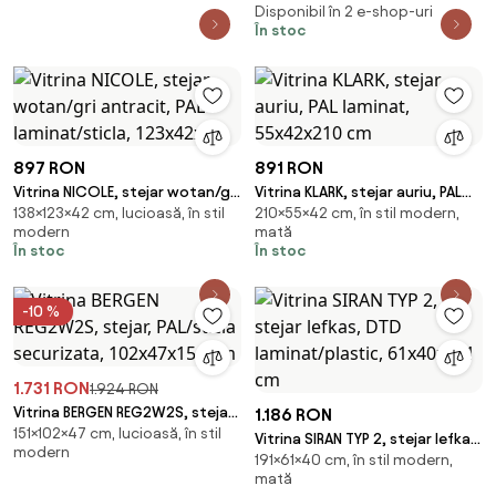
Disponibil în 2 e-shop-uri
În stoc
897 RON
891 RON
Vitrina NICOLE, stejar wotan/gri
Vitrina KLARK, stejar auriu, PAL
138×123×42 cm, lucioasă, în stil
210×55×42 cm, în stil modern,
antracit, PAL laminat/sticla,
laminat, 55x42x210 cm
modern
mată
123x42x
În stoc
În stoc
-10 %
1.731 RON
1.924 RON
Vitrina BERGEN REG2W2S, stejar,
1.186 RON
151×102×47 cm, lucioasă, în stil
PAL/sticla securizata,
Vitrina SIRAN TYP 2, stejar lefkas,
modern
102x47x151 cm
191×61×40 cm, în stil modern,
DTD laminat/plastic, 61x40x191
mată
cm