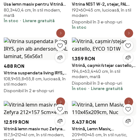
Usa lemn masiv pentru Vitrină
Vitrina NEST W-2, stejar, PAL
80,3×40,4 cm, în stil modern,
192×60×45 cm, lucioasă, în stil
Iris 404 x 803 mm Grafit
furniruit/sticla, 60x45x192 cm
mată
modern
În stoc
Livrare gratuită
Disponibil în 3 e-shop-uri
În stoc
1.359 RON
Vitrină, caşmir/stejar castello,
488 RON
194,6×63,4×40 cm, în stil
EYCO 1D1W
Vitrina suspendata living IRYS,
modern, mată
108,9×55,8×55,8 cm, lucioasă, în
pin alb anderson, PAL laminat,
Disponibil în 3 e-shop-uri
stil modern
56x56x1
În stoc
Livrare gratuită
Disponibil în 2 e-shop-uri
12.519 RON
5.437 RON
Vitrină lemn masiv nuc Zefyra
Vitrină, Lemn Masiv,
157,5×212×41 cm, în stil modern,
209×110×45 cm, în stil rustic,
212×157 5cm×41 cm
110x45x209cm, Nuc