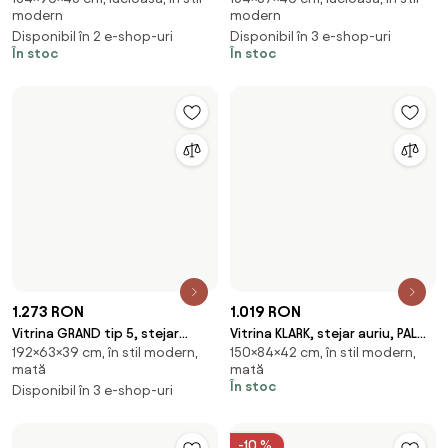
1.273 RON
1.019 RON
Vitrina GRAND tip 5, stejar
Vitrina KLARK, stejar auriu, PAL
192×63×39 cm, în stil modern,
150×84×42 cm, în stil modern,
sonoma, PAL laminat, 63x39x192
laminat, 84x42x150 cm
mată
mată
cm
În stoc
Disponibil în 3 e-shop-uri
-10 %
1.093 RON
1.179 RON
1.310 RON
Vitrina ASENSIO, gri mat,
Vitrina BULLET, negru mat, PAL,
180×50×42 cm, în stil modern,
185×55×41 cm, în stil modern,
PAL/metal, 50x42x180 cm
55x41x185 cm
mată
mată
Disponibil în 6 e-shop-uri
Disponibil în 5 e-shop-uri