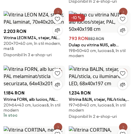
Disponibil în 2 e-shop-uri
-10 %
2.203 RON
Vitrina LEON MZ4, stejar, PAL
793 RON
882 RON
200×70×40 cm, în stil modern,
laminat, 70x40x200 cm
Dulap cu vitrina NUIS, alb
mată
198×50×40 cm, lucioasă, în stil
lucios/stejar, PAL, 50x40x198 cm
Disponibil în 3 e-shop-uri
modern
1.184 RON
1.234 RON
Vitrina FORN, alb lucios, PAL
Vitrina BALIN, stejar, PAL/sticla,
201×64×43 cm, lucioasă, în stil
197×68×40 cm, lucioasă, în stil
melaminat/sticla securizata,
cu iluminare LED, 68x40x197 cm
modern
modern
64x43x201 c
În stoc
Disponibil în 2 e-shop-uri