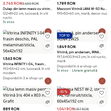
2.745 RON
1.789 RON
3.450 RON
Dulap din lemn masiv cu vitrina
Mazzoni Vitrină LANA W-50 Nuc
122×81×22 cm, lucioasă, în stil
195×50×40 cm, mată, decor nuc
din sticla securizata,
Elegant - DULAP CU O UȘĂ CU
rustic
mediteranean, Hazem
SERTAR
În stoc
TOP 10
1.849 RON
Vitrină, pin andersen, IRINA
197,6×100,9×43 cm, în stil rustic,
2W2S
1.563 RON
mată
Vitrina INFINITY I-04, frasin
Disponibil în 4 e-shop-uri
192×56×42 cm, lucioasă, în stil
deschis, PAL melaminat/sticla,
În stoc
Livrare gratuită
modern
56x42x192
Disponibil în 3 e-shop-uri
-10 %
889 RON
1.041 RON
1.157 RON