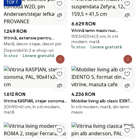
TOP 7
6.629 RON
Vitrină lemn masiv nuc
1.249 RON
159,5×120×41,5 cm, în stil
suspendata Zefyra, 120 × 159,5 ×
Vitrină, extensie pentru
modern, mată
41,5 cm
Mată, decor stejar, decor pin
comodă W2D, pin
În stoc
Livrare gratuită
Andersen/stejar lefkas,
Disponibil în 2 e-shop-uri
În stoc
Livrare gratuită
PROVANCE
1.612 RON
4.236 RON
Vitrina KASPIAN, stejar sonoma,
Mobilier living alb clasic IDENTO
201×90×41 cm, în stil modern,
În stil modern, mată, din lemn
PAL, 90x41x201 cm
5, format din 2 vitrine, masuta
mată
masiv
cafe