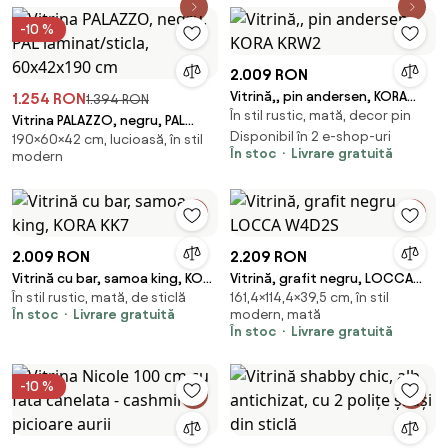
-10 %
2.009 RON
Vitrină,, pin andersen, KORA
1.254 RON
1.394 RON
În stil rustic, mată, decor pin
KRW2
Vitrina PALAZZO, negru, PAL
Disponibil în 2 e-shop-uri
190×60×42 cm, lucioasă, în stil
laminat/sticla, 60x42x190 cm
În stoc
Livrare gratuită
modern
2.009 RON
2.209 RON
Vitrină cu bar, samoa king, KORA
Vitrină, grafit negru, LOCCA
În stil rustic, mată, de sticlă
161,4×114,4×39,5 cm, în stil
KK7
W4D2S
În stoc
Livrare gratuită
modern, mată
În stoc
Livrare gratuită
-10 %