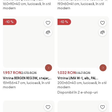
cm
192×96×42 cm, lucioasă, în stil
PAL melaminat/sticla,
Disponibil în 4 e-shop-uri
modern
96x42x192 cm
Disponibil în 2 e-shop-uri
1.023 RON
657 RON
Vitrina CITY, alb/stejar, PAL
Vitrina SIRAN TYP 9, stejar lefkas,
83×97×40 cm, lucioasă, în stil
45×121×30 cm, în stil modern,
melaminat/sticla, 97x40x83 cm
DTD laminat, 121x30x45 cm
modern
mată
Disponibil în 3 e-shop-uri