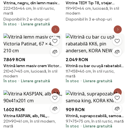
Vitrina, negru, din lemn masiv
Vitrina TEDY Tip T8, stejar
222×136×44 cm, în stil rustic,
191×90×44 cm, lucioasă, în stil
de pic, cu aspect vintage,
lefkas, PAL melaminat,
mată
modern
double, Paris
90x44x191 cm
Disponibil în 2 e-shop-uri
Disponibil în 3 e-shop-uri
În stoc
Livrare gratuită
7.869 RON
2.049 RON
Vitrină lemn masiv crem Victoria
Vitrină cu bar cu uşă rabatabilă
210×67×45 cm, lucioasă, în stil
117×158×46 cm, în stil rustic,
Patinat, 67 × 45 × 210 cm
KK6, pin andersen, KORA NEW
modern
mată
În stoc
Livrare gratuită
În stoc
Livrare gratuită
1.602 RON
909 RON
Vitrina KASPIAN, alb, PAL,
Vitrină, suprapozabilă, samoa
201×90×41 cm, în stil modern,
97×75×75 cm, în stil rustic, mată
90x41x201 cm
king, KORA KNN1
mată
În stoc
Livrare gratuită