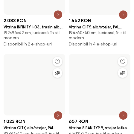
144×101×42 cm, lucioasă, în stil
194×89×37 cm, lucioasă, în stil
artisan/negru, PAL/sticla
artisan/casmir, PAL/sticla, cu
modern
modern
securizata, 101x42x144
iluminare LED,
881 RON
1.569 RON
Vitrina NEPO PLUS, alb, PAL
Vitrina TORIN, stejar, PAL/sticla
132×90×34 cm, lucioasă, în stil
200×71×45 cm, lucioasă, în stil
laminat/sticla, 90x34x132 cm
securizata, 71x45x200 cm
modern
modern
Disponibil în 2 e-shop-uri
În stoc
-10 %