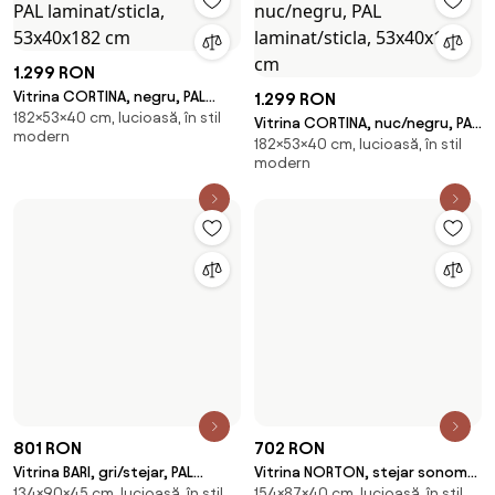
1.299 RON
Vitrina CORTINA, negru, PAL
1.299 RON
182×53×40 cm, lucioasă, în stil
laminat/sticla, 53x40x182 cm
Vitrina CORTINA, nuc/negru, PAL
modern
182×53×40 cm, lucioasă, în stil
laminat/sticla, 53x40x182 cm
modern
801 RON
Vitrina BARI, gri/stejar, PAL
702 RON
134×90×45 cm, lucioasă, în stil
laminat/sticla/metal,
Vitrina NORTON, stejar sonoma,
modern
90x45x134 cm
154×87×40 cm, lucioasă, în stil
PAL laminat/canturi PVC/sticla,
Disponibil în 2 e-shop-uri
modern
87x40x1
În stoc
Disponibil în 3 e-shop-uri
În stoc