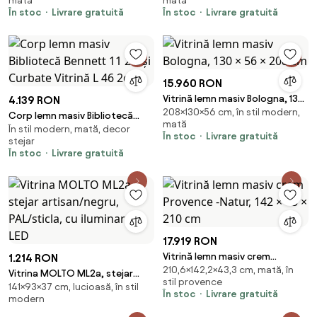
mată
mată
În stoc
Livrare gratuită
În stoc
Livrare gratuită
15.960 RON
Vitrină lemn masiv Bologna, 130
4.139 RON
208×130×56 cm, în stil modern,
× 56 × 208 cm
Corp lemn masiv Bibliotecă
mată
În stil modern, mată, decor
Bennett 11 2 Uși Curbate Vitrină
În stoc
Livrare gratuită
stejar
L 46 2cm
În stoc
Livrare gratuită
17.919 RON
Vitrină lemn masiv crem
1.214 RON
210,6×142,2×43,3 cm, mată, în
Provence -Natur, 142 × 43 × 210
Vitrina MOLTO ML2a, stejar
stil provence
cm
141×93×37 cm, lucioasă, în stil
artisan/negru, PAL/sticla, cu
În stoc
Livrare gratuită
modern
iluminare LED