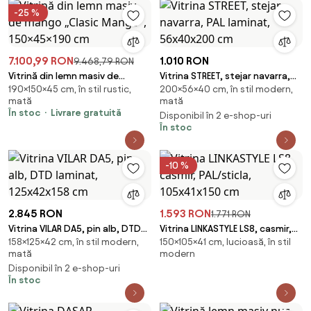
-25 %
7.100,99 RON
1.010 RON
9.468,79 RON
Vitrină din lemn masiv de
Vitrina STREET, stejar navarra,
190×150×45 cm, în stil rustic,
200×56×40 cm, în stil modern,
mango „Clasic Mango",
PAL laminat, 56x40x200 cm
mată
mată
150×45×190 cm
În stoc
Livrare gratuită
Disponibil în 2 e-shop-uri
În stoc
-10 %
2.845 RON
1.593 RON
1.771 RON
Vitrina VILAR DA5, pin alb, DTD
Vitrina LINKASTYLE LS8, casmir,
158×125×42 cm, în stil modern,
150×105×41 cm, lucioasă, în stil
laminat, 125x42x158 cm
PAL/sticla, 105x41x150 cm
mată
modern
Disponibil în 2 e-shop-uri
În stoc