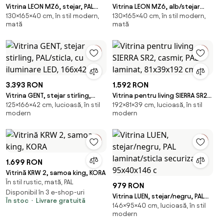
Vitrina LEON MZ6, stejar, PAL
Vitrina LEON MZ6, alb/stejar
130×165×40 cm, în stil modern,
130×165×40 cm, în stil modern,
laminat, 165x40x130 cm
deschis, PAL laminat,
mată
mată
165x40x130 cm
3.393 RON
1.592 RON
Vitrina GENT, stejar stirling,
Vitrina pentru living SIERRA SR2,
125×166×42 cm, lucioasă, în stil
192×81×39 cm, lucioasă, în stil
PAL/sticla, cu iluminare LED,
casmir, PAL laminat, 81x39x192
modern
modern
166x42x12
cm
1.699 RON
Vitrină KRW 2, samoa king, KORA
În stil rustic, mată, PAL
979 RON
Disponibil în 3 e-shop-uri
Vitrina LUEN, stejar/negru, PAL
În stoc
Livrare gratuită
146×95×40 cm, lucioasă, în stil
laminat/sticla securizata,
modern
95x40x146 c