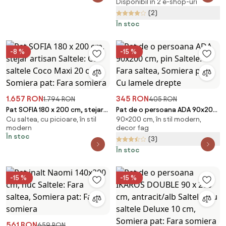
Disponibil în 2 e-shop-uri
lamele curbate
(2)
În stoc
-8 %
-15 %
1.657 RON
345 RON
1.794 RON
405 RON
Pat SOFIA 180 x 200 cm, stejar
Pat de o persoana ADA 90x200
Cu saltea, cu picioare, în stil
90×200 cm, în stil modern,
artisan Saltele: Cu saltele Coco
cm, pin Saltele: Fara saltea,
modern
decor fag
Maxi 20 cm, Somiera pat: Fara
Somiera pat: Cu lamele drepte
În stoc
(3)
somiera
În stoc
-15 %
-15 %
561 RON
659 RON