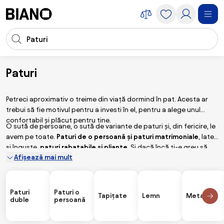
Sari peste navigare, accesează conținutul
Introducerea căutării
Sari peste conținut, mergi la subsol
Paturi
Mobilier
Paturi
Petreci aproximativ o treime din viață dormind în pat. Acesta ar
trebui să fie motivul pentru a investi în el, pentru a alege unul
confortabil și plăcut pentru tine.
O sută de persoane, o sută de variante de paturi și, din fericire, le
avem pe toate.
Paturi de o persoană și paturi matrimoniale
, late
și înguste,
paturi rabatabile și pliante
. Și dacă încă ți-e greu să
Afișează mai mult
alegi, nu face nimic. Știm cum să alegem cel mai potrivit pat
pentru tine și spatele tău.
Paturi
Paturi o
Tapițate
Lemn
Metal
duble
persoană