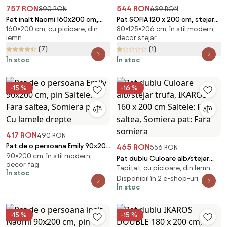
757 RON
544 RON
890 RON
639 RON
Pat inalt Naomi 160x200 cm,
Pat SOFIA 120 x 200 cm, stejar
160×200 cm, cu picioare, din
80×125×206 cm, în stil modern,
stejar Saltele: Fara saltea,
artisan Saltele: Fara saltea,
lemn
decor stejar
Somiera pat: Cu lamele drepte
Somiera pat: Cu lamele drepte
(7)
(1)
În stoc
În stoc
-15 %
-16 %
417 RON
490 RON
Pat de o persoana Emily 90x200
465 RON
556 RON
90×200 cm, în stil modern,
cm, pin Saltele: Fara saltea,
Pat dublu Culoare alb/stejar
decor fag
Somiera pat: Cu lamele drepte
Tapițat, cu picioare, din lemn
trufa, IKAROS 160 x 200 cm
În stoc
Saltele: Fara saltea, Somiera
Disponibil în 2 e-shop-uri
În stoc
pat: Fara somiera
-15 %
-15 %