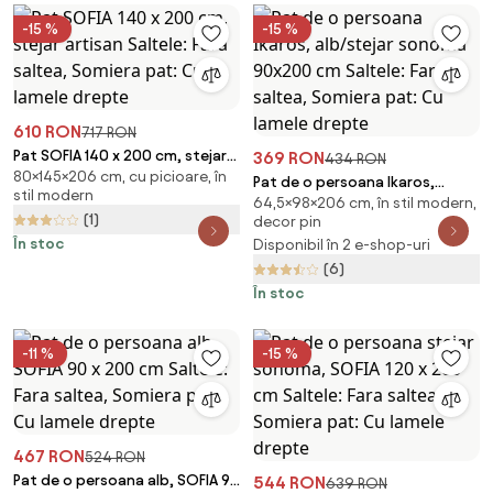
-15 %
-15 %
610 RON
717 RON
Pat SOFIA 140 x 200 cm, stejar
369 RON
434 RON
80×145×206 cm, cu picioare, în
artisan Saltele: Fara saltea,
Pat de o persoana Ikaros,
stil modern
Somiera pat: Cu lamele drepte
64,5×98×206 cm, în stil modern,
alb/stejar sonoma 90x200 cm
(1)
decor pin
Saltele: Fara saltea, Somiera
În stoc
Disponibil în 2 e-shop-uri
pat: Cu lamele drepte
(6)
În stoc
-11 %
-15 %
467 RON
524 RON
Pat de o persoana alb, SOFIA 90
544 RON
639 RON