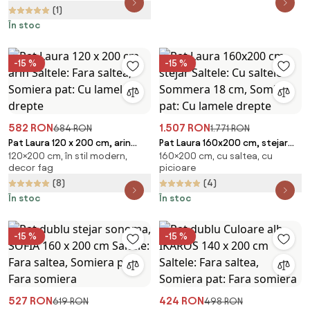
(1)
În stoc
-15 %
-15 %
582 RON
1.507 RON
684 RON
1.771 RON
Pat Laura 120 x 200 cm, arin
Pat Laura 160x200 cm, stejar
120×200 cm, în stil modern,
160×200 cm, cu saltea, cu
Saltele: Fara saltea, Somiera
Saltele: Cu saltele Sommera 18
decor fag
picioare
pat: Cu lamele drepte
cm, Somiera pat: Cu lamele
(8)
(4)
drepte
În stoc
În stoc
-15 %
-15 %
527 RON
424 RON
619 RON
498 RON