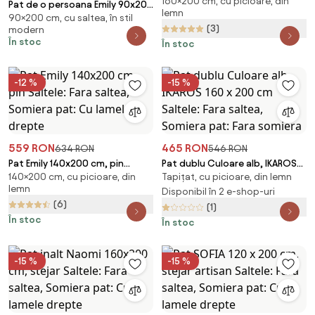
160×200 cm, cu picioare, din
cm Saltele: Fara saltea, Somiera
Pat de o persoana Emily 90x200
lemn
pat: Fara somiera
90×200 cm, cu saltea, în stil
cm, stejar Saltele: Cu saltele
(3)
modern
Sommera 18 cm, Somiera pat:
În stoc
În stoc
Cu lamele drepte
-12 %
-15 %
559 RON
465 RON
634 RON
546 RON
Pat Emily 140x200 cm, pin
Pat dublu Culoare alb, IKAROS
140×200 cm, cu picioare, din
Tapițat, cu picioare, din lemn
Saltele: Fara saltea, Somiera
160 x 200 cm Saltele: Fara
lemn
pat: Cu lamele drepte
saltea, Somiera pat: Fara
Disponibil în 2 e-shop-uri
(6)
somiera
(1)
În stoc
În stoc
-15 %
-15 %