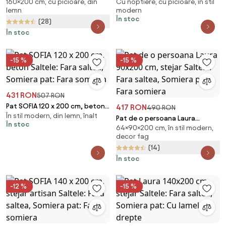
160×200 cm, cu picioare, din
Cu noptiere, cu picioare, în stil
Saltele: Fara saltea, Somiera
artisan Saltele: Fara saltea,
lemn
modern
pat: Cu lamele drepte
Somiera pat: Fara somiera
În stoc
(28)
În stoc
-15 %
-15 %
431 RON
507 RON
Pat SOFIA 120 x 200 cm, beton
417 RON
490 RON
În stil modern, din lemn, înalt
Saltele: Fara saltea, Somiera
Pat de o persoana Laura
În stoc
pat: Fara somiera
64×90×200 cm, în stil modern,
90x200 cm, stejar Saltele: Fara
decor fag
saltea, Somiera pat: Fara
(14)
somiera
În stoc
-12 %
-15 %