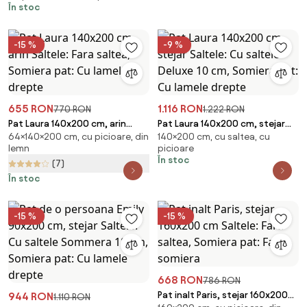
În stoc
curbate
-15 %
-9 %
655 RON
1.116 RON
770 RON
1.222 RON
Pat Laura 140x200 cm, arin
Pat Laura 140x200 cm, stejar
64×140×200 cm, cu picioare, din
140×200 cm, cu saltea, cu
Saltele: Fara saltea, Somiera
Saltele: Cu saltele Deluxe 10
lemn
picioare
pat: Cu lamele drepte
cm, Somiera pat: Cu lamele
În stoc
(7)
drepte
În stoc
-15 %
-15 %
668 RON
786 RON
Pat inalt Paris, stejar 160x200
944 RON
1.110 RON