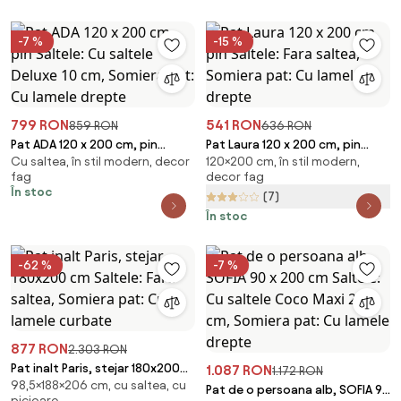
-7 %
-15 %
799 RON
541 RON
859 RON
636 RON
Pat ADA 120 x 200 cm, pin
Pat Laura 120 x 200 cm, pin
Cu saltea, în stil modern, decor
120×200 cm, în stil modern,
Saltele: Cu saltele Deluxe 10
Saltele: Fara saltea, Somiera
fag
decor fag
cm, Somiera pat: Cu lamele
pat: Cu lamele drepte
În stoc
(7)
drepte
În stoc
-62 %
-7 %
877 RON
2.303 RON
Pat inalt Paris, stejar 180x200
1.087 RON
1.172 RON
98,5×188×206 cm, cu saltea, cu
cm Saltele: Fara saltea, Somiera
Pat de o persoana alb, SOFIA 90
picioare