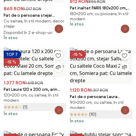
812 RON
896 RON
Pat inaltat PARIS 180x200 cm,
865 RON
1.017 RON
180×200 cm, cu picioare, în stil
pin Saltele: Fara saltea, Somiera
Pat de o persoana stejar
modern
pat: Cu lamele curbate
Cu saltea, în stil modern, decor
alb/trufa, IKAROS 90 x 200 cm
În stoc
stejar
Saltele: Cu saltele Sommera 18
Disponibil în 2 e-shop-uri
cm, Somiera pat: Cu lamele
În stoc
drepte
TOP 7
-15 %
-15 %
1.377 RON
1.618 RON
Pat Laura 120 x 200 cm, arin
1.120 RON
1.317 RON
120×200 cm, cu saltea, în stil
Saltele: Cu saltele Coco Maxi
Pat de o persoana Laura
modern
20 cm, Somiera pat: Cu lamele
90×200 cm, cu saltea, în stil
90x200 cm, stejar Saltele: Cu
(1)
drepte
modern
saltele Coco Maxi 20 cm,
În stoc
(10)
Somiera pat: Cu lamele drepte
În stoc