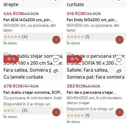
464 RON
616 RON
545 RON
724 RON
Pat ADA 140x200 cm, pin
Pat Emily 160x200 cm, pin
140×200 cm, cu picioare, din
160×200 cm, cu picioare, din
Saltele: Fara saltea, Somiera
Saltele: Fara saltea, Somiera
lemn
lemn
pat: Cu lamele drepte
pat: Cu lamele curbate
(4)
(1)
În stoc
În stoc
-15 %
-15 %
678 RON
383 RON
797 RON
451 RON
Pat dublu stejar sonoma, SOFIA
Pat de o persoana stejar
Cu picioare, în stil modern, înalt
80×90×200 cm, în stil modern,
160 x 200 cm Saltele: Fara
trufat, SOFIA 90 x 200 cm
decor stejar
saltea, Somiera pat: Cu lamele
Disponibil în 2 e-shop-uri
Saltele: Fara saltea, Somiera
Disponibil în 2 e-shop-uri
curbate
pat: Fara somiera
(3)
(1)
În stoc
În stoc