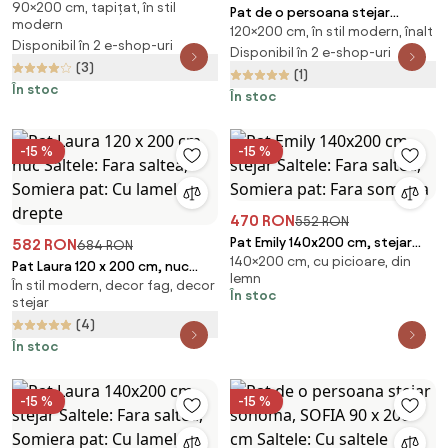
90×200 cm, tapițat, în stil
x 200 cm Saltele: Fara saltea,
Pat de o persoana stejar
modern
Somiera pat: Cu lamele drepte
120×200 cm, în stil modern, înalt
sonoma, SOFIA 120 x 200 cm
Disponibil în 2 e-shop-uri
Saltele: Fara saltea, Somiera
Disponibil în 2 e-shop-uri
(3)
pat: Cu lamele drepte
(1)
În stoc
În stoc
-15 %
-15 %
470 RON
552 RON
Pat Emily 140x200 cm, stejar
582 RON
684 RON
140×200 cm, cu picioare, din
Saltele: Fara saltea, Somiera
Pat Laura 120 x 200 cm, nuc
lemn
pat: Fara somiera
În stil modern, decor fag, decor
Saltele: Fara saltea, Somiera
În stoc
stejar
pat: Cu lamele drepte
(4)
În stoc
-15 %
-15 %