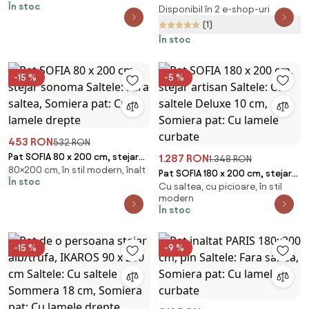
În stoc
Disponibil în 2 e-shop-uri
pat: Fara somiera
(1)
În stoc
-15 %
-5 %
453 RON
532 RON
Pat SOFIA 80 x 200 cm, stejar
1.287 RON
1.348 RON
80×200 cm, în stil modern, înalt
sonoma Saltele: Fara saltea,
Pat SOFIA 180 x 200 cm, stejar
În stoc
Somiera pat: Cu lamele drepte
Cu saltea, cu picioare, în stil
artisan Saltele: Cu saltele
modern
Deluxe 10 cm, Somiera pat: Cu
În stoc
lamele curbate
-15 %
-9 %