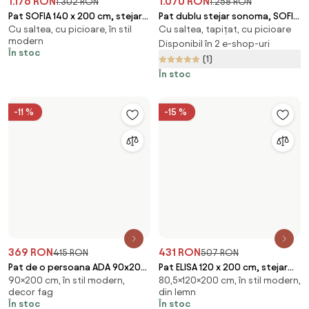
-15 %
-15 %
641 RON
884 RON
753 RON
1.039 RON
Pat inalt Naomi 140x200 cm, pin
Pat de o persoana Emily 80x200
140×200 cm, cu picioare, din
80×200 cm
Saltele: Fara saltea, Somiera
cm, stejar Saltele: Cu saltele
lemn
pat: Cu lamele curbate
Sommera 18 cm, Somiera pat:
(1)
În stoc
Cu lamele drepte
În stoc
Ofertă limitată
-14 %
-35 %