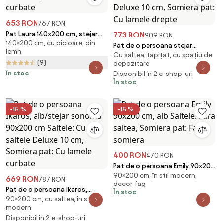
653 RON
767 RON
Pat Laura 140x200 cm, stejar
773 RON
909 RON
140×200 cm, cu picioare, din
Saltele: Fara saltea, Somiera
Pat de o persoana stejar
lemn
pat: Cu lamele curbate
Cu saltea, tapițat, cu spațiu de
sonoma, SOFIA 90 x 200 cm
(9)
depozitare
Saltele: Cu saltele Deluxe 10
În stoc
Disponibil în 2 e-shop-uri
cm, Somiera pat: Cu lamele
În stoc
drepte
-15 %
-15 %
400 RON
470 RON
Pat de o persoana Emily 90x200
90×200 cm, în stil modern,
cm, alb Saltele: Fara saltea,
669 RON
787 RON
decor fag
Somiera pat: Fara somiera
Pat de o persoana Ikaros,
În stoc
90×200 cm, cu saltea, în stil
alb/stejar sonoma 90x200 cm
modern
Saltele: Cu saltele Deluxe 10
Disponibil în 2 e-shop-uri
cm, Somiera pat: Cu lamele