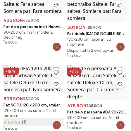
405 RON
476 RON
Pat de o persoana inalt Naomi
501 RON
588 RON
90×200 cm, în stil modern,
90x200 cm, pin Saltele: Fara
Pat dublu IKAROS DOUBLE 180 x
decor fag
saltea, Somiera pat: Fara
180×200 cm, tapițat, cu
200 cm, beton/alba Saltele:
În stoc
somiera
noptiere
Fara saltea, Somiera pat: Fara
Disponibil în 2 e-shop-uri
somiera
În stoc
-15 %
-8 %
808 RON
950 RON
Pat SOFIA 120 x 200 cm, stejar
675 RON
735 RON
120×200 cm, cu saltea, în stil
artisan Saltele: Cu saltele
Pat de o persoana ADA 90x200
modern
Deluxe 10 cm, Somiera pat: Fara
90×200 cm, cu saltea, în stil
cm, arin Saltele: Cu saltele
(1)
somiera
modern
Deluxe 10 cm, Somiera pat: Cu
În stoc
În stoc
lamele drepte