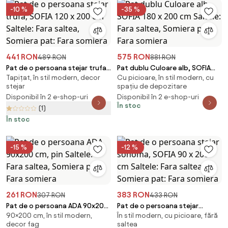
-10 %
-35 %
441 RON
575 RON
489 RON
881 RON
Pat de o persoana stejar trufa,
Pat dublu Culoare alb, SOFIA
Tapițat, în stil modern, decor
Cu picioare, în stil modern, cu
SOFIA 120 x 200 cm Saltele: Fara
180 x 200 cm Saltele: Fara
stejar
spațiu de depozitare
saltea, Somiera pat: Fara
saltea, Somiera pat: Fara
Disponibil în 2 e-shop-uri
Disponibil în 2 e-shop-uri
somiera
somiera
În stoc
(1)
În stoc
-15 %
-12 %
261 RON
383 RON
307 RON
433 RON
Pat de o persoana ADA 90x200
Pat de o persoana stejar
90×200 cm, în stil modern,
În stil modern, cu picioare, fără
cm, pin Saltele: Fara saltea,
sonoma, SOFIA 90 x 200 cm
decor fag
saltea
Somiera pat: Fara somiera
Saltele: Fara saltea, Somiera