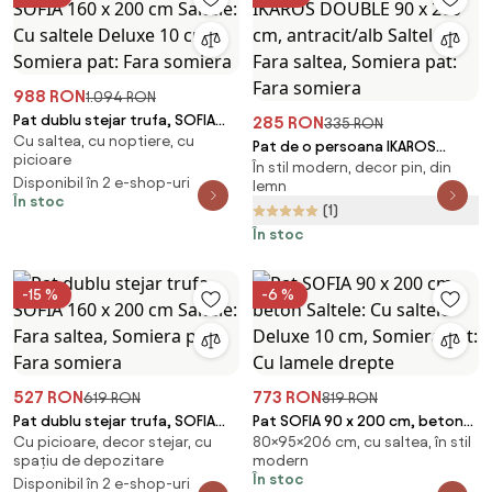
988 RON
1.094 RON
Pat dublu stejar trufa, SOFIA
285 RON
335 RON
Cu saltea, cu noptiere, cu
160 x 200 cm Saltele: Cu saltele
Pat de o persoana IKAROS
picioare
Deluxe 10 cm, Somiera pat: Fara
În stil modern, decor pin, din
DOUBLE 90 x 200 cm,
Disponibil în 2 e-shop-uri
somiera
lemn
antracit/alb Saltele: Fara
În stoc
(1)
saltea, Somiera pat: Fara
somiera
În stoc
-15 %
-6 %
527 RON
773 RON
619 RON
819 RON
Pat dublu stejar trufa, SOFIA
Pat SOFIA 90 x 200 cm, beton
Cu picioare, decor stejar, cu
80×95×206 cm, cu saltea, în stil
160 x 200 cm Saltele: Fara
Saltele: Cu saltele Deluxe 10
spațiu de depozitare
modern
saltea, Somiera pat: Fara
cm, Somiera pat: Cu lamele
În stoc
Disponibil în 2 e-shop-uri
somiera
drepte