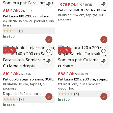
1.978 RON
2.198 RON
Pat dublu BALDER 160x200 cm
616 RON
724 RON
110×167,5×214 cm, tapițat, cu
gri
Pat Laura 180x200 cm, stejar
picioare
64×187×205 cm, cu picioare, din
Saltele: Fara saltea, Somiera
lemn
pat: Fara somiera
(1)
În stoc
-15 %
-15 %
610 RON
588 RON
717 RON
691 RON
Pat dublu stejar sonoma, SOFIA
Pat Laura 120 x 200 cm, stejar
80×145×206 cm, tapițat, cu
120×200 cm, în stil modern,
140 x 200 cm Saltele: Fara
Saltele: Fara saltea, Somiera
picioare
decor fag
saltea, Somiera pat: Cu lamele
pat: Cu lamele curbate
Disponibil în 2 e-shop-uri
(6)
drepte
(2)
În stoc
În stoc