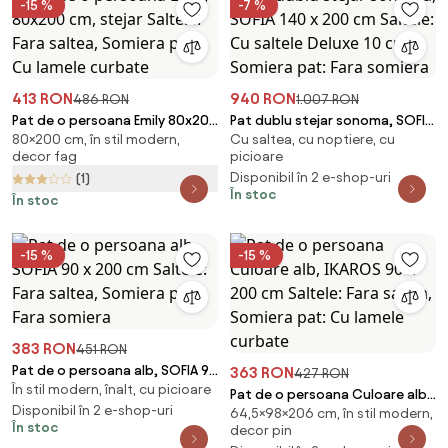
-15 %
-7 %
413 RON
940 RON
486 RON
1.007 RON
Pat de o persoana Emily 80x200
Pat dublu stejar sonoma, SOFIA
80×200 cm, în stil modern,
Cu saltea, cu noptiere, cu
cm, stejar Saltele: Fara saltea,
140 x 200 cm Saltele: Cu saltele
decor fag
picioare
Somiera pat: Cu lamele curbate
Deluxe 10 cm, Somiera pat: Fara
Disponibil în 2 e-shop-uri
(1)
somiera
În stoc
În stoc
-15 %
-15 %
383 RON
451 RON
Pat de o persoana alb, SOFIA 90
363 RON
427 RON
În stil modern, înalt, cu picioare
x 200 cm Saltele: Fara saltea,
Pat de o persoana Culoare alb,
Somiera pat: Fara somiera
Disponibil în 2 e-shop-uri
64,5×98×206 cm, în stil modern,
IKAROS 90 x 200 cm Saltele:
În stoc
decor pin
Fara saltea, Somiera pat: Cu