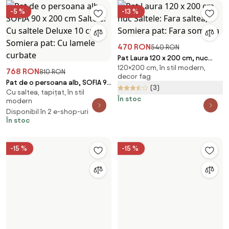
-5 %
-13 %
470 RON
540 RON
Pat Laura 120 x 200 cm, nuc
120×200 cm, în stil modern,
Saltele: Fara saltea, Somiera
768 RON
810 RON
decor fag
pat: Fara somiera
Pat de o persoana alb, SOFIA 90
(3)
Cu saltea, tapițat, în stil
x 200 cm Saltele: Cu saltele
În stoc
modern
Deluxe 10 cm, Somiera pat: Cu
Disponibil în 2 e-shop-uri
lamele curbate
În stoc
-15 %
-15 %
1.352 RON
1.589 RON
Pat Laura 140x200 cm, stejar
544 RON
639 RON
64×140×200 cm, cu picioare, din
Saltele: Cu saltele Sommera 18
Pat de o persoana stejar trufa,
lemn
cm, Somiera pat: Cu lamele