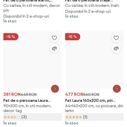
477 RON
560 RON
Pat Laura 140x200 cm, pin
381 RON
448 RON
64×140×200 cm, cu picioare, din
Saltele: Fara saltea, Somiera
Pat de o persoana Laura
lemn
pat: Fara somiera
90×200 cm, în stil modern,
90x200 cm, pin Saltele: Fara
(1)
decor fag
saltea, Somiera pat: Fara
În stoc
(3)
somiera
În stoc
-15 %
-15 %
465 RON
598 RON
546 RON
705 RON
Pat de o persoana Laura
Pat Emily 140x200 cm, stejar
90×200 cm, în stil modern,
140×200 cm, cu picioare, din
90x200 cm, pin Saltele: Fara
Saltele: Fara saltea, Somiera
decor fag
lemn
saltea, Somiera pat: Cu lamele
pat: Cu lamele curbate
(1)
(2)
drepte
În stoc
În stoc