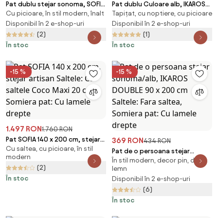
Pat dublu stejar sonoma, SOFIA
Pat dublu Culoare alb, IKAROS
Cu picioare, în stil modern, înalt
Tapițat, cu noptiere, cu picioare
160 x 200 cm Saltele: Fara
140 x 200 cm Saltele: Fara
saltea, Somiera pat: Fara
Disponibil în 2 e-shop-uri
saltea, Somiera pat: Fara
Disponibil în 2 e-shop-uri
somiera
somiera
(2)
(1)
În stoc
În stoc
-15 %
-15 %
1.497 RON
1.760 RON
Pat SOFIA 140 x 200 cm, stejar
369 RON
434 RON
Cu saltea, cu picioare, în stil
artisan Saltele: Cu saltele Coco
Pat de o persoana stejar
modern
Maxi 20 cm, Somiera pat: Cu
În stil modern, decor pin, din
sonoma/alb, IKAROS DOUBLE 90
(2)
lamele drepte
lemn
x 200 cm Saltele: Fara saltea,
În stoc
Disponibil în 2 e-shop-uri
Somiera pat: Cu lamele drepte
(6)
În stoc