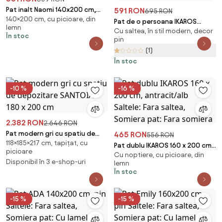
Pat inalt Naomi 140x200 cm,
591 RON
695 RON
140×200 cm, cu picioare, din
nuc Saltele: Fara saltea,
Pat de o persoana IKAROS
lemn
Somiera pat: Fara somiera
Cu saltea, în stil modern, decor
DOUBLE 90 x 200 cm,
În stoc
pin
antracit/alb Saltele: Cu saltele
(1)
Deluxe 10 cm, Somiera pat: Fara
somiera
În stoc
-10 %
-16 %
2.382 RON
2.646 RON
Pat modern gri cu spatiu de
465 RON
556 RON
118×185×217 cm, tapițat, cu
depozitare SANTOIA 180 x 200
Pat dublu IKAROS 160 x 200 cm,
picioare
cm
Cu noptiere, cu picioare, din
antracit/alb Saltele: Fara
Disponibil în 3 e-shop-uri
lemn
saltea, Somiera pat: Fara
În stoc
somiera
-15 %
-15 %