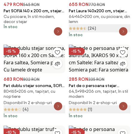
479 RON
655 RON
545 RON
770 RON
Pat SOFIA 140 x 200 cm, stejar
Pat Laura 140x200 cm, stejar
Cu picioare, în stil modern,
64×140×200 cm, cu picioare, din
artisan Saltele: Fara saltea,
Saltele: Fara saltea, Somiera
decor stejar
lemn
Somiera pat: Fara somiera
pat: Cu lamele drepte
În stoc
(24)
În stoc
-15 %
-15 %
683 RON
285 RON
802 RON
335 RON
Pat dublu stejar sonoma, SOFIA
Pat de o persoana stejar
80×165×206 cm, tapițat, cu
64,5×98×206 cm, tapițat, în stil
160 x 200 cm Saltele: Fara
alb/trufa, IKAROS 90 x 200 cm
noptiere
modern
saltea, Somiera pat: Cu lamele
Saltele: Fara saltea, Somiera
Disponibil în 2 e-shop-uri
Disponibil în 2 e-shop-uri
drepte
pat: Fara somiera
(4)
(1)
În stoc
În stoc
-10 %
-15 %