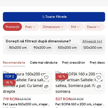
Toate filtrele
Promoții
Preț
Dimensiuni
Stil
Decor
Dorești să filtrezi după dimensiune?
Afișează tot
80x200 cm
90x200 cm
100x200 cm
120x200 cm
Produse
Recomandate
Cele mai vândute
Preț crescător
Preț descr
TOP 2
-15 %
-15 %
719 RON
527 RON
845 RON
619 RON
Pat Laura 160x200 cm, stejar
Pat SOFIA 160 x 200 cm, stejar