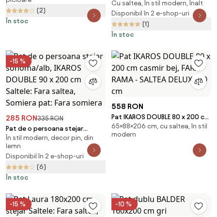
pat: Cu lamele curbate
Cu saltea, în stil modern, înalt
x 200 cm Saltele: Cu saltele
(2)
Coco Maxi 20 cm, Somiera pat:
Disponibil în 2 e-shop-uri
În stoc
Cu lamele drepte
(1)
În stoc
-15 %
558 RON
Pat IKAROS DOUBLE 80 x 200 cm
285 RON
335 RON
65×88×206 cm, cu saltea, în stil
casmir bej, FARA RAMA - SALTEA
Pat de o persoana stejar
modern
DELUXE 10 cm
În stil modern, decor pin, din
sonoma/alb, IKAROS DOUBLE 90
lemn
x 200 cm Saltele: Fara saltea,
Disponibil în 2 e-shop-uri
Somiera pat: Fara somiera
(6)
În stoc
-15 %
-10 %