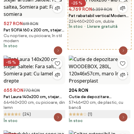
-25 %
4.769 RON
6.359 RON
Pat rabatabil vertical Modern
224×160×200 cm, duble
160x200 - alb mat
527 RON
619 RON
În stoc
Livrare gratuită
Pat SOFIA 160 x 200 cm, stejar
Cu noptiere, cu picioare, în stil
artisan Saltele: Fara saltea,
modern
Somiera pat: Fara somiera
În stoc
-15 %
655 RON
204 RON
770 RON
Pat Laura 140x200 cm, stejar
Cutie de depozitare
64×140×200 cm, cu picioare, din
57×46×120 cm, de plastic, cu
Saltele: Fara saltea, Somiera
WOODEBOX, 280L,
lemn
bancă
pat: Cu lamele drepte
120x46x57cm, maro închis
(24)
(1)
Prosperplast
În stoc
În stoc