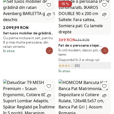
-15 %
2.099,99 RON
Set luxos mobilier de grădină
Cu perne incluse in set, pentru
din ratan Avenberg BARLETTA
369 RON
434 RON
8 și mai multe persoane, din
gri/gri deschis
Pat de o persoana stejar
ratan sintetic
În stil modern, decor pin, din
sonoma/alb, IKAROS DOUBLE 90
În stoc
lemn
x 200 cm Saltele: Fara saltea,
Disponibil în 2 e-shop-uri
Somiera pat: Cu lamele drepte
(6)
În stoc