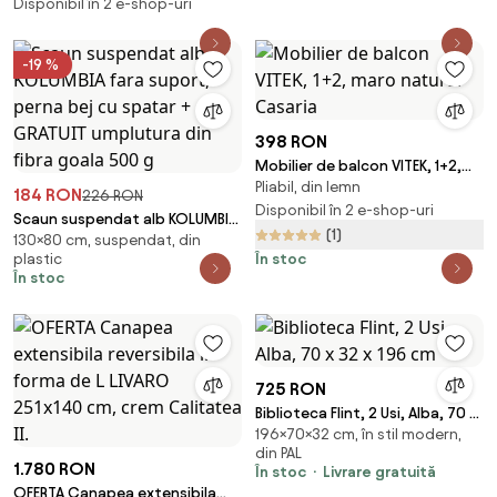
Disponibil în 2 e-shop-uri
-19 %
398 RON
Mobilier de balcon VITEK, 1+2,
Pliabil, din lemn
maro natural Casaria
184 RON
226 RON
Disponibil în 2 e-shop-uri
Scaun suspendat alb KOLUMBIA
(1)
130×80 cm, suspendat, din
fara suport, perna bej cu
plastic
În stoc
spatar + GRATUIT umplutura din
În stoc
fibra goala 500 g
725 RON
Biblioteca Flint, 2 Usi, Alba, 70 x
196×70×32 cm, în stil modern,
32 x 196 cm
din PAL
1.780 RON
În stoc
Livrare gratuită
OFERTA Canapea extensibila