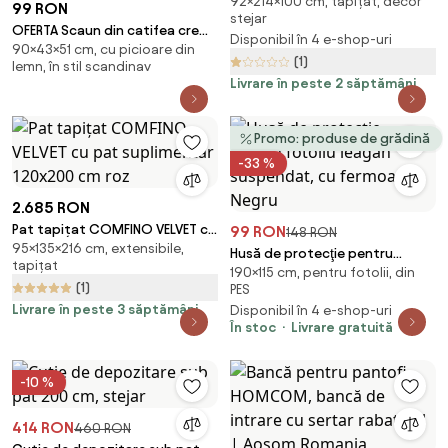
92×214×100 cm, tapițat, decor
ALESSIA 90x200
99 RON
stejar
OFERTA Scaun din catifea crem
Disponibil în 4 e-shop-uri
90×43×51 cm, cu picioare din
LAVA BUTTER CREAM II. calitate
(1)
lemn, în stil scandinav
secundara
Livrare în peste 2 săptămâni
Promo: produse de grădină
-33 %
2.685 RON
Pat tapițat COMFINO VELVET cu
99 RON
148 RON
95×135×216 cm, extensibile,
pat suplimentar 120x200 cm
Husă de protecţie pentru
tapițat
roz
190×115 cm, pentru fotolii, din
fotoliu leagan suspendat, cu
(1)
PES
fermoar, Negru
Livrare în peste 3 săptămâni
Disponibil în 4 e-shop-uri
În stoc
Livrare gratuită
-10 %
414 RON
460 RON