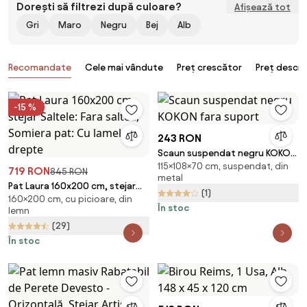
Dorești să filtrezi după culoare?
Afișează tot
Gri
Maro
Negru
Bej
Alb
Produse
Recomandate
Cele mai vândute
Preț crescător
Preț descr
-15 %
243 RON
Scaun suspendat negru KOKON
115×108×70 cm, suspendat, din
fara suport
719 RON
845 RON
metal
Pat Laura 160x200 cm, stejar
(1)
160×200 cm, cu picioare, din
Saltele: Fara saltea, Somiera
În stoc
lemn
pat: Cu lamele drepte
(29)
În stoc