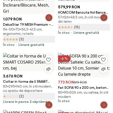
579,99 RON
HOMCOM Bancuta Hol Banca
57×126×48,5 cm, în stil modern,
Pat Matrimonial cu Depozitare
1.079 RON
din lemn
si Cotiere Rulate, 126x48.5x57
DeluxStar T9 MESH Premium –
(15)
cm, Banca Pat Gri | Aosom
114-133×70×36,5-41,5 cm,
Scaun Ergonomic, Cotiere 6D,
Romania
În stoc
Livrare gratuită
ergonomic, rotativ
Suport Lombar Adaptiv, Spătar
(3)
Reglabil pe Înaltime în 5 poziții,
Mecanism Înclinare/Blocare,
În stoc
Livrare gratuită
Mesh, Gri
-6 %
3.676 RON
Coltar in forma de U SMART
773 RON
819 RON
83×295×140 cm, în stil modern,
COSARO 295x140 cm, bej
Pat SOFIA 90 x 200 cm, beton
cu spațiu de depozitare
80×95×206 cm, cu saltea, în stil
Saltele: Cu saltele Deluxe 10
(2)
modern
cm, Somiera pat: Cu lamele
În stoc
Livrare în peste 2 săptămâni
drepte