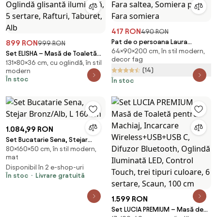
417 RON
490 RON
Pat de o persoana Laura
899 RON
999 RON
64×90×200 cm, în stil modern,
90x200 cm, stejar Saltele: Fara
Set ELISHA – Masă de Toaletă
decor fag
saltea, Somiera pat: Fara
131×80×36 cm, cu oglindă, în stil
pentru Machiaj, Oglindă
(14)
modern
somiera
glisantă iluminată, 5 sertare,
În stoc
În stoc
Rafturi, Taburet, Alb
1.084,99 RON
Set Bucatarie Sena, Stejar
80×160×50 cm, în stil modern,
Bronz/Alb, L 160 cm
mat
Disponibil în 2 e-shop-uri
În stoc
Livrare gratuită
1.599 RON
Set LUCIA PREMIUM – Masă de