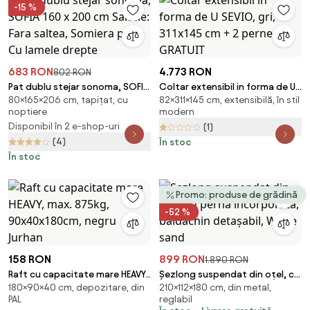
-15 %
683 RON
4.773 RON
802 RON
Pat dublu stejar sonoma, SOFIA
Coltar extensibil in forma de U
80×165×206 cm, tapițat, cu
82×311×145 cm, extensibilă, în stil
160 x 200 cm Saltele: Fara
SEVIO, gri, 311x145 cm + 2 perne
noptiere
modern
saltea, Somiera pat: Cu lamele
GRATUIT
Disponibil în 2 e-shop-uri
(1)
drepte
(4)
În stoc
În stoc
Promo: produse de grădină
-52 %
158 RON
899 RON
1.890 RON
Raft cu capacitate mare HEAVY,
Șezlong suspendat din oțel, cu
180×90×40 cm, depozitare, din
210×112×180 cm, din metal,
max. 875kg, 90x40x180cm,
pernă încorporată, baldachin
PAL
reglabil
negru Jurhan
detașabil, White sand