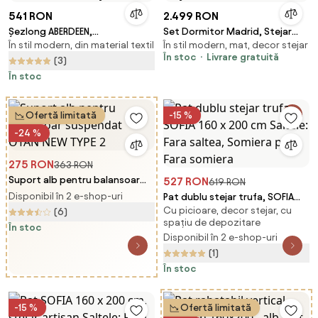
541 RON
2.499 RON
Șezlong ABERDEEN,
Set Dormitor Madrid, Stejar
În stil modern, din material textil
În stil modern, mat, decor stejar
87x60x105cm, bej Casaria
Bronz/Lemn Natural
În stoc
Livrare gratuită
(3)
În stoc
Ofertă limitată
-15 %
-24 %
275 RON
363 RON
Suport alb pentru balansoar
527 RON
619 RON
suspendat OTAN NEW TYPE 2
Disponibil în 2 e-shop-uri
Pat dublu stejar trufa, SOFIA
Cu picioare, decor stejar, cu
160 x 200 cm Saltele: Fara
(6)
spațiu de depozitare
saltea, Somiera pat: Fara
În stoc
Disponibil în 2 e-shop-uri
somiera
(1)
În stoc
-15 %
Ofertă limitată