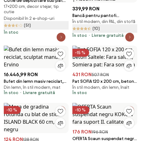
Cutie de depozitare sub pat
17×200 cm, decor stejar, tip
200 cm, stejar
339,99 RON
cutie
Bancă pentru pantofi
Disponibil în 2 e-shop-uri
În stil modern, din PAL, din stofă
HOMCOM, bancă de intrare cu
(51)
sertar rabatabil | Aosom
(10)
În stoc
Romania
În stoc
Livrare gratuită
-15 %
16.446,99 RON
431 RON
507 RON
Bufet din lemn masiv reciclat,
Pat SOFIA 120 x 200 cm, beton
Din lemn, în stil modern, mat
În stil modern, din lemn, înalt
sculptat manual, Ervino
Saltele: Fara saltea, Somiera
În stoc
Livrare gratuită
În stoc
pat: Fara somiera
-10 %
-10 %
176 RON
196 RON
OFERTA Scaun suspendat negru
124 RON
138 RON