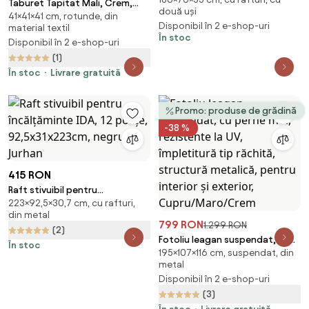
SERVO TIP 1
Taburet Tapitat Mali, Crem,
două uși
41×41×41 cm, rotunde, din
Stofa, L 41 x l 41 x H 45 cm
Disponibil în 2 e-shop-uri
material textil
În stoc
Disponibil în 2 e-shop-uri
(1)
În stoc
Livrare gratuită
Promo: produse de grădină
-38 %
415 RON
Raft stivuibil pentru
223×92,5×30,7 cm, cu rafturi,
încălțăminte IDA, 12 polițe,
din metal
92,5x31x223cm, negru Jurhan
799 RON
1.299 RON
(2)
Fotoliu leagan suspendat, cu
În stoc
195×107×116 cm, suspendat, din
perne moi, rezistente la UV,
metal
împletitură tip răchită,
Disponibil în 2 e-shop-uri
structură metalică, pentru
(3)
interior și exterior,
Cupru/Maro/Crem