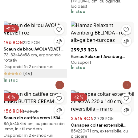
17×100×40 cm, cu oglindă,
Toaletă pentru Machiaj,
lucioasă
Incarcare Wireless+USB+USB C,
În stoc
Difuzor Bluetooth, Oglindă
Iluminată LED, Control Touch,
trei tipuri culoare, 6 sertare,
-11 %
Scaun, 100 cm
196 RON
220 RON
Scaun de birou AVOLA VELVET
299,99 RON
73-83×46×56 cm, ergonomic,
roz
Hamac Relaxant Avenberg
rotativ
Cu suport
BELINDA - roșu-alb-galben-
Disponibil în 2 e-shop-uri
În stoc
turcoaz
(44)
În stoc
-8 %
-12 %
156 RON
170 RON
Scaun din catifea crem LIBRA
2.414 RON
2.728 RON
86,5×45×54 cm, cu picioare din
BUTTER CREAM
Canapea coltar extensibil
lemn, în stil modern
85×220×71 cm, extensibile, cu
ZENOVA 220 x 140 cm,
Disponibil în 2 e-shop-uri
picioare
reversibila – maro