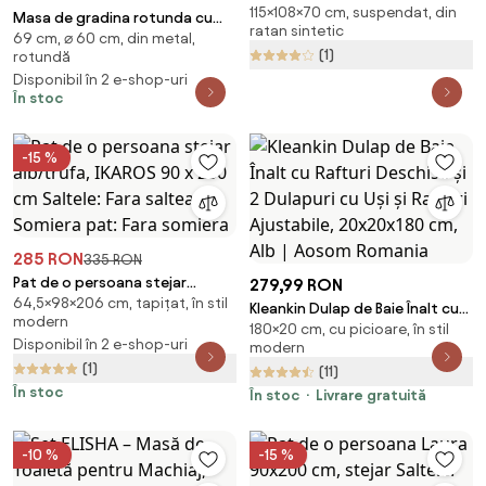
115×108×70 cm, suspendat, din
KOKON fara suport II. calitate
Masa de gradina rotunda cu
ratan sintetic
69 cm, ⌀ 60 cm, din metal,
blat de sticla ISLAND BLACK 60
(1)
rotundă
cm, negru
Disponibil în 2 e-shop-uri
În stoc
-15 %
285 RON
335 RON
Pat de o persoana stejar
279,99 RON
64,5×98×206 cm, tapițat, în stil
alb/trufa, IKAROS 90 x 200 cm
Kleankin Dulap de Baie Înalt cu
modern
Saltele: Fara saltea, Somiera
180×20 cm, cu picioare, în stil
Rafturi Deschise și 2 Dulapuri cu
Disponibil în 2 e-shop-uri
pat: Fara somiera
modern
Uși și Rafturi Ajustabile,
(1)
(11)
20x20x180 cm, Alb | Aosom
În stoc
Romania
În stoc
Livrare gratuită
-10 %
-15 %