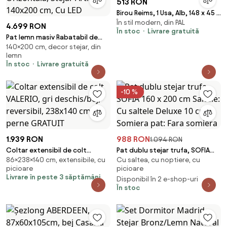
513 RON
Birou Reims, 1 Usa, Alb, 148 x 45 x
În stil modern, din PAL
120 cm
4.699 RON
În stoc
Livrare gratuită
Pat lemn masiv Rabatabil de
140×200 cm, decor stejar, din
Perete Devesto - Orizontală,
lemn
Stejar Artisan, 140x200 cm, Cu
În stoc
Livrare gratuită
LED
-10 %
1.939 RON
988 RON
1.094 RON
Coltar extensibil de colt
Pat dublu stejar trufa, SOFIA
86×238×140 cm, extensibile, cu
Cu saltea, cu noptiere, cu
VALERIO, gri deschis/bej,
160 x 200 cm Saltele: Cu saltele
picioare
picioare
reversibil, 238x140 cm + 2 perne
Deluxe 10 cm, Somiera pat: Fara
Livrare în peste 3 săptămâni
Disponibil în 2 e-shop-uri
GRATUIT
somiera
În stoc