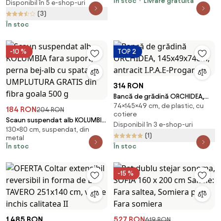
În stoc
Livrare gratuită
Disponibil în 5 e-shop-uri
(3)
În stoc
-10 %
TOP 2
314 RON
Bancă de grădină ORCHIDEA,
74×145×49 cm, de plastic, cu
145x49x74cm, antracit I.P.A.E-
184 RON
204 RON
cotiere
Progarden
Scaun suspendat alb KOLUMBIA
Disponibil în 3 e-shop-uri
130×80 cm, suspendat, din
fara suport, perna bej-alb cu
(1)
metal
spatar + UMPLUTURA GRATIS din
În stoc
În stoc
fibra goala 500 g
-15 %
1.485 RON
527 RON
619 RON