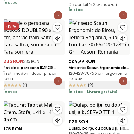
În stoc
Disponibil în 2 e-shop-uri
În stoc
-15 %
285 RON
569,99 RON
335 RON
Pat de o persoana IKAROS
Vinsetto Scaun Ergonomic de
În stil modern, decor pin, din
120-128×70×66 cm, ergonomic,
DOUBLE 90 x 200 cm,
Birou, Tetieră Reglabilă, Suport
lemn
rotativ
antracit/alb Saltele: Fara
Lombar, 70x66x120-128 cm, Gri |
(1)
(9)
saltea, Somiera pat: Fara
Aosom Romania
somiera
În stoc
În stoc
Livrare gratuită
525 RON
Dulap, poliţe, cu două uşi, alb,
175 RON
180×70×35 cm, cu rafturi, cu