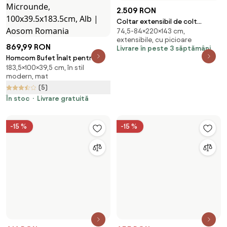
2.509 RON
Coltar extensibil de colt
74,5-84×220×143 cm,
VENORIA, crem, reversibil,
extensibile, cu picioare
220x143 cm + 2 perne GRATUIT
869,99 RON
Livrare în peste 3 săptămâni
Homcom Bufet Înalt pentru
183,5×100×39,5 cm, în stil
Bucătărie, Dulap cu Sertare și
modern, mat
Dulapioare, Rafturi Deschise
(5)
pentru Microunde,
100x39.5x183.5cm, Alb | Aosom
În stoc
Livrare gratuită
Romania
-15 %
-15 %
616 RON
724 RON
Pat Laura 180x200 cm, stejar
655 RON
770 RON
64×187×205 cm, cu picioare, din
Saltele: Fara saltea, Somiera
Pat Laura 140x200 cm, nuc
lemn
pat: Fara somiera
64×140×200 cm, cu picioare, din
Saltele: Fara saltea, Somiera
(1)
lemn
pat: Cu lamele drepte
În stoc
(9)
În stoc