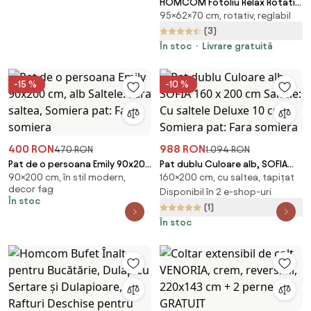
HOMCOM Fotoliu Relax Rotativ
95×62×70 cm, rotativ, reglabil
360° cu Spătar Reglabil în 5
Poziții, Fotoliu de Podea cu
(3)
Șezut Căptușit Gros în
În stoc
Livrare gratuită
Material Textil cu Aspect de In,
pentru Living, Lectură,
-15 %
-10 %
62x70x95 cm, Bej | Aosom
Romania
400 RON
988 RON
470 RON
1.094 RON
Pat de o persoana Emily 90x200
Pat dublu Culoare alb, SOFIA
90×200 cm, în stil modern,
160×200 cm, cu saltea, tapițat
cm, alb Saltele: Fara saltea,
160 x 200 cm Saltele: Cu saltele
decor fag
Somiera pat: Fara somiera
Deluxe 10 cm, Somiera pat: Fara
Disponibil în 2 e-shop-uri
În stoc
somiera
(1)
În stoc