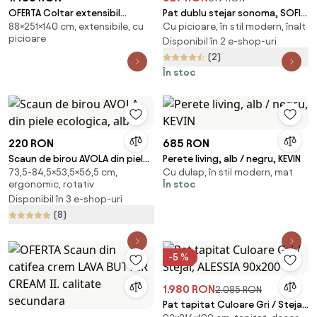
OFERTA Coltar extensibil
Pat dublu stejar sonoma, SOFIA
88×251×140 cm, extensibile, cu
Cu picioare, în stil modern, înalt
reversibil in forma de L TAVERO
160 x 200 cm Saltele: Fara
picioare
251x140 cm, verde inchis
saltea, Somiera pat: Fara
Disponibil în 2 e-shop-uri
calitatea II
somiera
(2)
În stoc
220 RON
685 RON
Scaun de birou AVOLA din piele
Perete living, alb / negru, KEVIN
73,5-84,5×53,5×56,5 cm,
Cu dulap, în stil modern, mat
ecologica, alb
ergonomic, rotativ
În stoc
Disponibil în 3 e-shop-uri
(8)
-5 %
1.980 RON
2.085 RON
Pat tapitat Culoare Gri / Stejar,