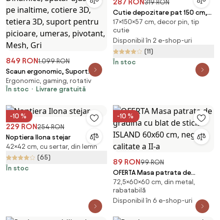
287 RON
319 RON
Cutie depozitare pat 150 cm,
17×150×57 cm, decor pin, tip
pin
cutie
Disponibil în 2 e-shop-uri
(11)
849 RON
1.099 RON
În stoc
Scaun ergonomic, Suport
Ergonomic, gaming, rotativ
Lombar 3 Zone Dinamice,
În stoc
Livrare gratuită
Spătar ajustabil pe inaltime,
cotiere 3D, tetiera 3D, suport
pentru picioare, umeras,
-10 %
-10 %
pivotant, Mesh, Gri
229 RON
254 RON
Noptiera Ilona stejar
42×42 cm, cu sertar, din lemn
(65)
89 RON
99 RON
În stoc
OFERTA Masa patrata de
72,5×60×60 cm, din metal,
gradina cu blat de sticla ISLAND
rabatabilă
60x60 cm, negru, calitate a II-a
Disponibil în 6 e-shop-uri