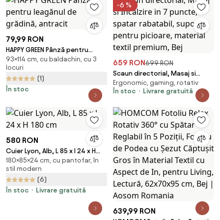
-6 %
79,99 RON
HAPPY GREEN Pânză pentru
93×114 cm, cu baldachin, cu 3
leagănul de grădină, antracit
659 RON
699 RON
locuri
Scaun directorial, Masaj si
(1)
Ergonomic, gaming, rotativ
Incalzire in 7 puncte, spatar
În stoc
În stoc
Livrare gratuită
rabatabil, suport pentru
picioare, material textil
premium, Bej
580 RON
Cuier Lyon, Alb, L 85 x l 24 x H
180×85×24 cm, cu pantofar, în
180 cm
stil modern
(6)
În stoc
Livrare gratuită
639,99 RON