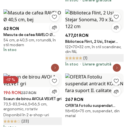
În stoc
Livrare gratuită
62 RON
Masuta de cafea RAVELO Ø
477,01 RON
54 cm, ⌀ 40,5 cm, rotundă, în
40,5 cm, bej
Biblioteca Flint, 2 Usi, Stejar
stil modern
122×70×32 cm, în stil scandinav,
Sonoma, 70 x 32 x 122 cm
În stoc
din PAL
(1)
În stoc
Livrare gratuită
-17 %
196 RON
237 RON
Scaun de birou AVOLA VELVET gri
267 RON
73,5-83,5×46,5×56,5 cm,
OFERTA Fotoliu suspendat
ergonomic, rotativ
116×106×75 cm, suspendat, din
antracit KOKON fara suport II.
Disponibil în 2 e-shop-uri
metal
calitate
(23)