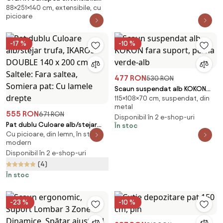
88×251×140 cm, extensibile, cu
reversibila in forma de L LIVARO
picioare
251x140 cm, crem Calitatea II.
-17 %
-10 %
477 RON
530 RON
Scaun suspendat alb KOKON
115×108×70 cm, suspendat, din
fara suport, perna verde-alb
metal
555 RON
671 RON
Disponibil în 2 e-shop-uri
Pat dublu Culoare alb/stejar
În stoc
Cu picioare, din lemn, în stil
trufa, IKAROS DOUBLE 140 x 200
modern
cm Saltele: Fara saltea, Somiera
Disponibil în 2 e-shop-uri
pat: Cu lamele drepte
(4)
În stoc
-23 %
-10 %