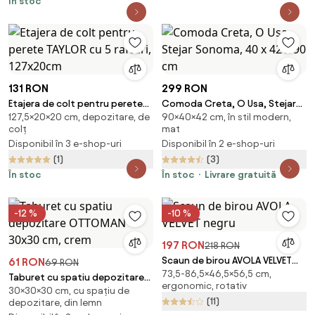
În stoc
131 RON
299 RON
Etajera de colt pentru perete
Comoda Creta, O Usa, Stejar
127,5×20×20 cm, depozitare, de
90×40×42 cm, în stil modern,
TAYLOR cu 5 rafturi, 127x20cm
Sonoma, 40 x 42 x 90 cm
colț
mat
Disponibil în 3 e-shop-uri
Disponibil în 2 e-shop-uri
(1)
(3)
În stoc
În stoc
Livrare gratuită
-12 %
-10 %
197 RON
218 RON
Scaun de birou AVOLA VELVET
61 RON
69 RON
73,5-86,5×46,5×56,5 cm,
negru
Taburet cu spatiu depozitare
ergonomic, rotativ
30×30×30 cm, cu spațiu de
OTTOMAN 30x30 cm, crem
(11)
depozitare, din lemn