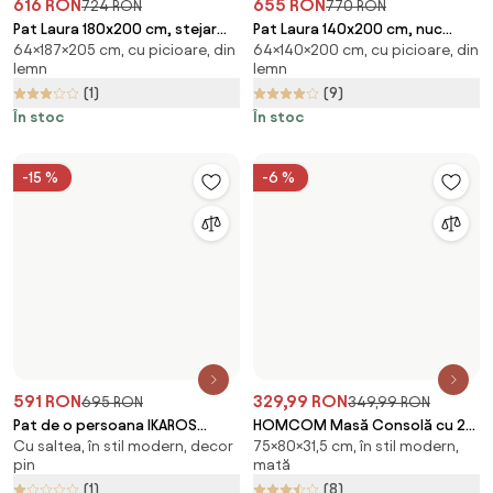
-15 %
-6 %
591 RON
695 RON
Pat de o persoana IKAROS
329,99 RON
349,99 RON
Cu saltea, în stil modern, decor
DOUBLE 90 x 200 cm,
HOMCOM Masă Consolă cu 2
pin
antracit/alb Saltele: Cu saltele
75×80×31,5 cm, în stil modern,
Sertare, Masă Modernă de
(1)
Deluxe 10 cm, Somiera pat: Fara
mată
Intrare cu Bază din Oțel în Ton
somiera
În stoc
(8)
Auriu, 80x31.5x75 cm, Alb |
Aosom Romania
În stoc
Livrare gratuită
Promo: produse de grădină
1 videoclip
-6 %
191 RON
Scaun de birou AVOLA VELVET gri
73,5-83,5×46,5×56,5 cm, rotativ,
deschis