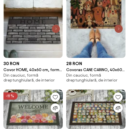
30 RON
28 RON
Covor HOME, 40x60 cm, forma
Covoras CANE CARINO, 40x60
Din cauciuc, formă
Din cauciuc, formă
dreptunghiulara, PVC, gri
cm, forma dreptunghiulara,
dreptunghiulară, de interior
dreptunghiulară, de interior
PVC, maro
-11 %