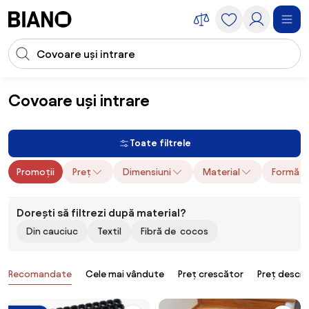
Sari peste navigare, accesează conținutul
Introducerea căutării
Sari peste conținut, mergi la subsol
Covoare uși intrare
Accesorii
Accesorii hol
Covoare uși intrare
Toate filtrele
Promoții
Preț
Dimensiuni
Material
Formă
Dorești să filtrezi după material?
Din cauciuc
Textil
Fibră de cocos
Produse
Recomandate
Cele mai vândute
Preț crescător
Preț descr