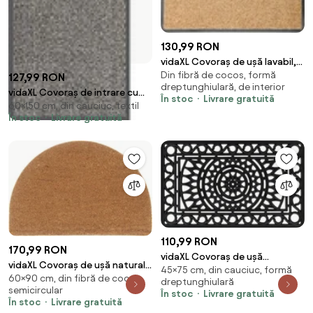
130,99 RON
vidaXL Covoraș de ușă lavabil,
Din fibră de cocos, formă
crem, 60 x 90 cm
127,99 RON
dreptunghiulară, de interior
vidaXL Covoraș de intrare cu
În stoc
Livrare gratuită
60×150 cm, din cauciuc, textil
smocuri, maro deschis, 60x150
În stoc
Livrare gratuită
cm
110,99 RON
170,99 RON
vidaXL Covoraș de ușă
vidaXL Covoraș de ușă natural
45×75 cm, din cauciuc, formă
dreptunghiular, 45x75 cm,
60×90 cm, din fibră de cocos,
semirotund, 60x90 cm, fibre de
dreptunghiulară
cauciuc
semicircular
cocos
În stoc
Livrare gratuită
În stoc
Livrare gratuită