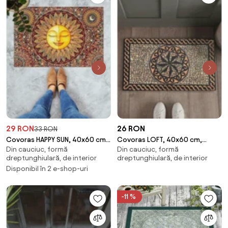
29 RON
26 RON
33 RON
Covoras HAPPY SUN, 40x60 cm,
Covoras LOFT, 40x60 cm,
Din cauciuc, formă
Din cauciuc, formă
forma dreptunghiulara, PVC,
forma dreptunghiulara, PVC,
dreptunghiulară, de interior
dreptunghiulară, de interior
multicolor
maro
Disponibil în 2 e-shop-uri
-11 %