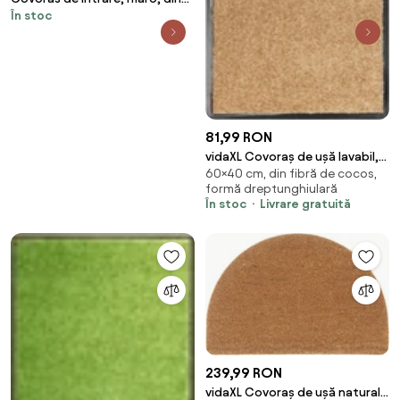
În stoc
fibra de cocos, 75x45 cm
Mushrooms
81,99 RON
vidaXL Covoraș de ușă lavabil,
60×40 cm, din fibră de cocos,
crem, 40 x 60 cm
formă dreptunghiulară
În stoc
Livrare gratuită
239,99 RON
vidaXL Covoraș de ușă natural