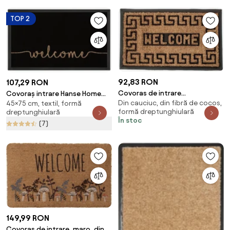
TOP 2
92,83 RON
107,29 RON
Covoras de intrare
Covoraș intrare Hanse Home
Din cauciuc, din fibră de cocos,
negru/natural din fibre de
45×75 cm, textil, formă
Cozy Welcome 45x75 cm,
formă dreptunghiulară
dreptunghiulară
Cocos, 75x45 cm, Kirin
negru
În stoc
(7)
Welcome Bizzotto
149,99 RON
Covoras de intrare, maro, din