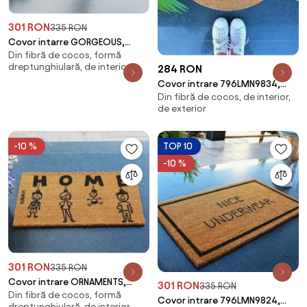
301 RON
335 RON
Covor intarre GORGEOUS,
Din fibră de cocos, formă
40x70 cm, forma
dreptunghiulară, de interior
284 RON
dreptunghiulara, fibra de coco
Covor intrare 796LMN9834,
Din fibră de cocos, de interior,
40x70 cm, forma atipica, fibra
de exterior
de cocos, mar
-10 %
TOP 10
-10 %
301 RON
335 RON
Covor intrare ORNAMENTS,
301 RON
335 RON
Din fibră de cocos, formă
40x70 cm, forma
Covor intrare 796LMN9824,
dreptunghiulară, de interior