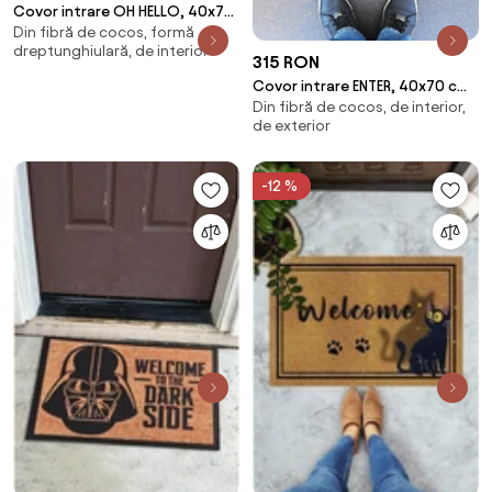
Covor intrare OH HELLO, 40x70
Din fibră de cocos, formă
cm, forma dreptunghiulara,
dreptunghiulară, de interior
fibre de coco
315 RON
Covor intrare ENTER, 40x70 cm,
Din fibră de cocos, de interior,
forma atipica, fibra de cocos,
de exterior
maro/neg
-12 %