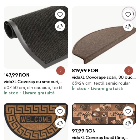
819,99 RON
147,99 RON
vidaXL Covorașe scări, 30 buc.,
vidaXL Covoraș cu smocuri,
65×24 cm, textil, semicircular
65x24x4 cm, maro cafea,
60×150 cm, din cauciuc, textil
negru, 60x150 cm
În stoc
Livrare gratuită
semirotunde, mari
În stoc
Livrare gratuită
97,99 RON
vidaXL Covoraș bucătărie,