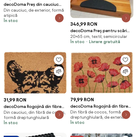
decoDoma Preș din cauciuc
Din cauciuc, de exterior, formă
FLORI ÎN GHIVECI 45 x 75 cm
atipică
În stoc
346,99 RON
decoDoma Preş pentru scări
20×65 cm, textil, semicircular
QUICKSTEP semicerc antracit
În stoc
Livrare gratuită
set 10 buc
79,99 RON
31,99 RON
decoDoma Rogojină din fibre
decoDoma Rogojină din fibre
Din fibră de cocos, formă
de cocos MACI 40 x 60 cm
Din cauciuc, din fibră de cocos,
de cocos CIOBANESC GERMAN
dreptunghiulară, de exterior
formă dreptunghiulară
40 x 60 cm
În stoc
În stoc