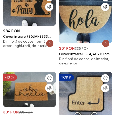
284 RON
Covor intrare 796LMN9833,
Din fibră de cocos, formă
40x70 cm, forma
dreptunghiulară, de interior
dreptunghiulara, fibre de co
301 RON
335 RON
Covor intrare HOLA, 40x70 cm,
Din fibră de cocos, de interior,
forma atipica, fibre de cocos,
de exterior
maro/negr
-10 %
TOP 9
301 RON
335 RON