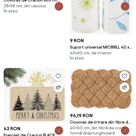
Covoras de Craciun RUSTIC
38×58 cm, din cauciuc
WELCOME 38x58 cm - mai
În stoc
multe variante Varianta:
Corona
9 RON
Suport universal MIOBRILL 40 x
40×60 cm, de interior
60 cm
În stoc
96,19 RON
Covoras de intrare din fibre de
40×60 cm, din fibră de cocos,
Cocos, 60x40 cm, Treccia
43 RON
formă dreptunghiulară
Bizzotto
Presulet de Craciun BLACK