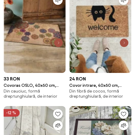
33 RON
24 RON
Covoras OSLO, 40x60 cm,
Covor intrare, 40x60 cm,
Din cauciuc, formă
Din fibră de cocos, formă
forma dreptunghiulara, PVC,
forma dreptunghiulara, PVC,
dreptunghiulară, de interior
dreptunghiulară, de interior
maro
maro
-12 %