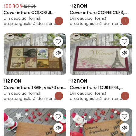
100 RON
112 RON
112 RON
Covor intrare COLORFUL
Covor intrare COFFEE CUPS,
Din cauciuc, formă
Din cauciuc, formă
ROSES, 45x70 cm, forma
45x70 cm, forma
dreptunghiulară, de interior
dreptunghiulară, de interior
dreptunghiulara, pasla/P
dreptunghiulara, pasla/PVC,
112 RON
112 RON
Covor intrare TRAIN, 45x70 cm,
Covor intrare TOUR EIFFEL,
Din cauciuc, formă
Din cauciuc, formă
forma dreptunghiulara,
45x70 cm, forma
dreptunghiulară, de interior
dreptunghiulară, de interior
pasla/PVC, multi
dreptunghiulara, pasla/PVC,