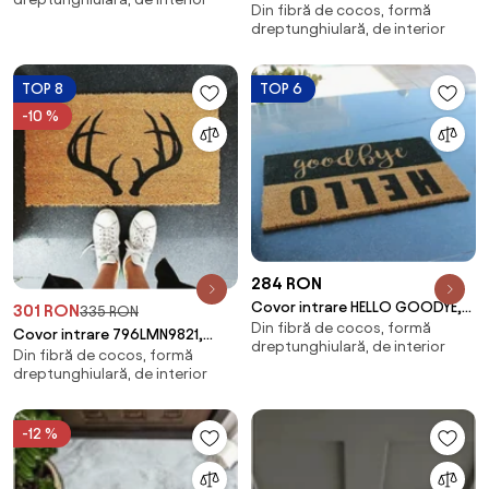
dreptunghiulara, fibre de coc
Din fibră de cocos, formă
40x70 cm, forma
dreptunghiulară, de interior
dreptunghiulara, fibre de co
TOP 8
TOP 6
-10 %
284 RON
Covor intrare HELLO GOODYE,
301 RON
335 RON
Din fibră de cocos, formă
70x40 cm, forma
Covor intrare 796LMN9821,
dreptunghiulară, de interior
dreptunghiulara, fibra de
Din fibră de cocos, formă
40x70 cm, forma
dreptunghiulară, de interior
dreptunghiulara, fibra de co
-12 %