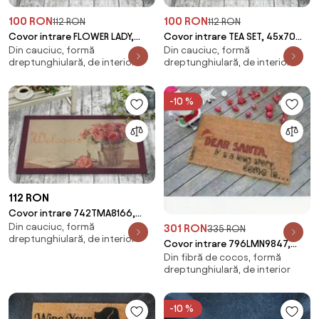
100 RON
100 RON
112 RON
112 RON
Covor intrare FLOWER LADY,
Covor intrare TEA SET, 45x70
Din cauciuc, formă
Din cauciuc, formă
45x70 cm, forma
cm, forma dreptunghiulara,
dreptunghiulară, de interior
dreptunghiulară, de interior
dreptunghiulara, pasla/PVC,
pasla/PVC, mul
-10 %
112 RON
Covor intrare 742TMA8166,
Din cauciuc, formă
45x70 cm, forma
301 RON
335 RON
dreptunghiulară, de interior
dreptunghiulara, pasla/PVC,
Covor intrare 796LMN9847,
Din fibră de cocos, formă
40x70 cm, forma
dreptunghiulară, de interior
dreptunghiulara, fibra de co
-10 %