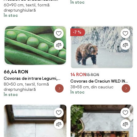
În stoc
60×90 cm, textil, formă
FOREST 60x90 cm, bej
dreptunghiulară
În stoc
-7 %
66,44 RON
14 RON
15 RON
Covoras de intrare Legumi,
Covoras de Craciun WILD IN
80×50 cm, textil, formă
Bizzotto, 50x80 cm,
38×58 cm, din cauciuc
WHITE 38x58 cm - mai multe
dreptunghiulară
polipropilena
În stoc
variante Varianta: Urs
În stoc