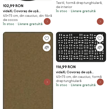
Textil, formă dreptunghiulară,
lavabil, maro model cafea,
102,99 RON
de interior
45x150 cm
vidaXL Covoraș de ușă
În stoc
Livrare gratuită
45×75 cm, din cauciuc, din fibră
semirotund, 45x75 cm, cauciuc
de cocos
și nucă de cocos
În stoc
Livrare gratuită
116,99 RON
vidaXL Covoraș de ușă
45×75 cm, din cauciuc, formă
dreptunghiular, 45x75 cm,
dreptunghiulară
cauciuc
În stoc
Livrare gratuită