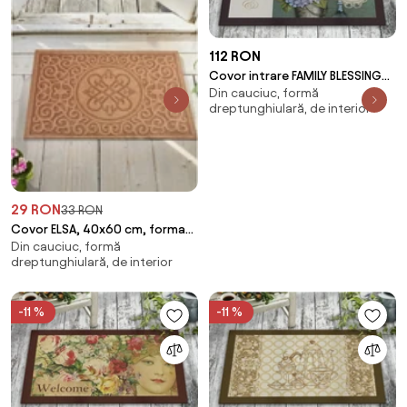
112 RON
Covor intrare FAMILY BLESSINGS,
Din cauciuc, formă
45x70 cm, forma
dreptunghiulară, de interior
dreptunghiulara, pasl
29 RON
33 RON
Covor ELSA, 40x60 cm, forma
Din cauciuc, formă
dreptunghiulara, PVC, maro
dreptunghiulară, de interior
-11 %
-11 %