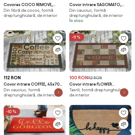
Covoras COCO REMOVE,
Covor intrare SAGOMATO,
Din fibră de cocos, formă
Din cauciuc, formă
40x60 cm, forma
40x60 cm, forma
dreptunghiulară, de interior
dreptunghiulară, de interior
dreptunghiulara, fibra de
dreptunghiulara, PVC, multicol
În stoc
cocos/P
-11 %
112 RON
100 RON
112 RON
Covor intrare COFFEE, 45x70
Covor intrare FLOWER
Din cauciuc, formă
Textil, formă dreptunghiulară,
cm, forma dreptunghiulara,
COLLAGE, 45x70 cm, forma
dreptunghiulară, de interior
de interior
pasla/PVC, mult
dreptunghiulara, pasla/P
-10 %