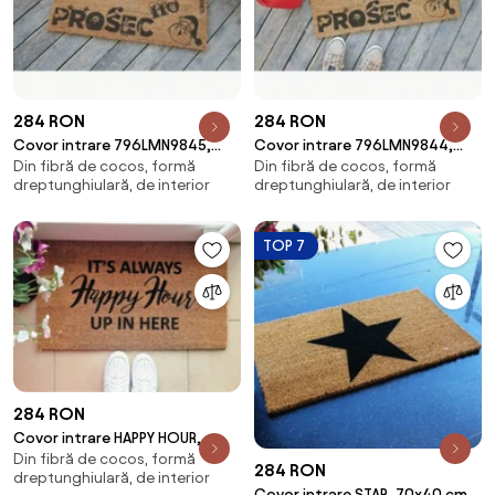
284 RON
284 RON
Covor intrare 796LMN9845,
Covor intrare 796LMN9844,
Din fibră de cocos, formă
Din fibră de cocos, formă
40x70 cm, forma
40x70 cm, forma
dreptunghiulară, de interior
dreptunghiulară, de interior
dreptunghiulara, fibre de co
dreptunghiulara, fibre de co
TOP 7
284 RON
Covor intrare HAPPY HOUR,
Din fibră de cocos, formă
40x70 cm, forma
284 RON
dreptunghiulară, de interior
dreptunghiulara, fibra de co
Covor intrare STAR, 70x40 cm,