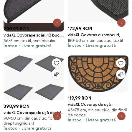
172,99 RON
200,99 RON
vidaXL Covoraș cu smocuri,
vidaXL Covorașe scări, 10 buc.,
180×60 cm, din cauciuc, textil
antracit, 60x180 cm
56×3 cm, textil, semicircular
56x17x3 cm, antracit,
În stoc
Livrare gratuită
În stoc
Livrare gratuită
semirotunde
119,99 RON
vidaXL Covoraș de ușă
398,99 RON
45×75 cm, din cauciuc, din fibră
semirotund, 45x75 cm, cauciuc
vidaXL Covorașe de ușă din PVC
de cocos
și nucă de cocos
90×60 cm, din cauciuc, formă
4 buc. gri, 90x60 cm
În stoc
Livrare gratuită
dreptunghiulară
În stoc
Livrare gratuită