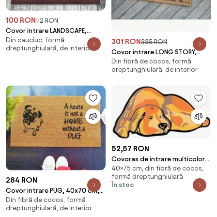
100 RON
112 RON
Covor intrare LANDSCAPE,
Din cauciuc, formă
45x70 cm, forma
301 RON
335 RON
dreptunghiulară, de interior
dreptunghiulara, pasla/PVC, m
Covor intrare LONG STORY,
Din fibră de cocos, formă
40x70 cm, forma
dreptunghiulară, de interior
dreptunghiulara, fibre de co
52,57 RON
Covoras de intrare multicolor
40×75 cm, din fibră de cocos,
din fibre de Cocos, 75x40 cm,
formă dreptunghiulară
MyDog Bizzotto
284 RON
În stoc
Covor intrare PUG, 40x70 cm,
Din fibră de cocos, formă
forma dreptunghiulara, fibre
dreptunghiulară, de interior
de cocos, ma