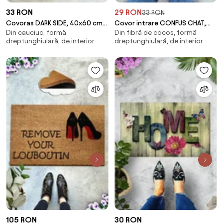
33 RON
29 RON
33 RON
Covoras DARK SIDE, 40x60 cm,
Covor intrare CONFUS CHAT,
Din cauciuc, formă
Din fibră de cocos, formă
forma dreptunghiulara, PVC,
40x60 cm, forma
dreptunghiulară, de interior
dreptunghiulară, de interior
multicolor
dreptunghiulara, PVC, maro/
105 RON
30 RON