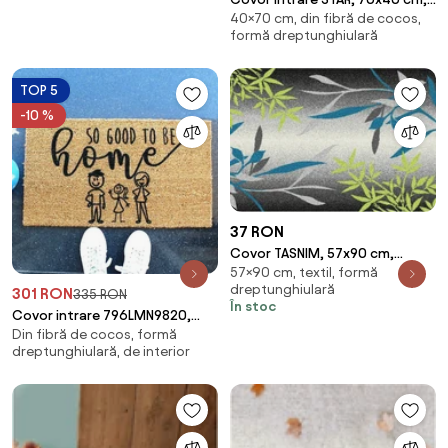
40×70 cm, din fibră de cocos,
forma dreptunghiulara, fibre
formă dreptunghiulară
de cocos, m
TOP 5
-10 %
37 RON
Covor TASNIM, 57x90 cm,
57×90 cm, textil, formă
forma dreptunghiulara,
dreptunghiulară
301 RON
poliester, multicolor
335 RON
În stoc
Covor intrare 796LMN9820,
Din fibră de cocos, formă
40x70 cm, forma
dreptunghiulară, de interior
dreptunghiulara, fibra de co