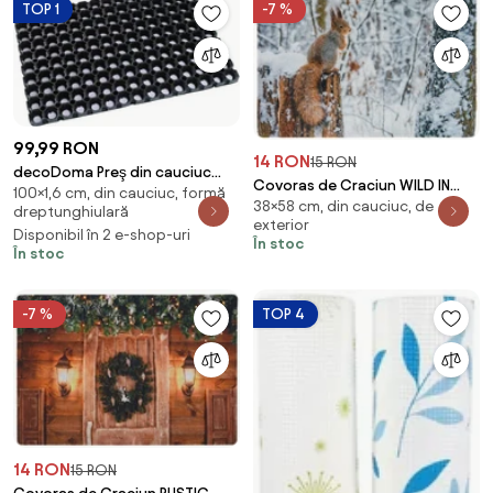
TOP 1
-7 %
99,99 RON
14 RON
15 RON
decoDoma Preş din cauciuc
Covoras de Craciun WILD IN
100×1,6 cm, din cauciuc, formă
Compos Doormat 50 x 100 cm
38×58 cm, din cauciuc, de
WHITE 38x58 cm - mai multe
dreptunghiulară
exterior
variante Varianta: Veverita
Disponibil în 2 e-shop-uri
În stoc
În stoc
-7 %
TOP 4
14 RON
15 RON