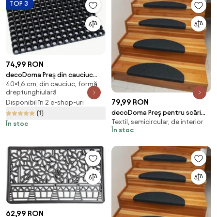
TOP 3
74,99 RON
decoDoma Preş din cauciuc
40×1,6 cm, din cauciuc, formă
Compos Doormat 40 x 80 cm
dreptunghiulară
79,99 RON
Disponibil în 2 e-shop-uri
decoDoma Preş pentru scări
(1)
Textil, semicircular, de interior
QUICKSTEP semicerc antracit
În stoc
În stoc
set 2 buc
62,99 RON