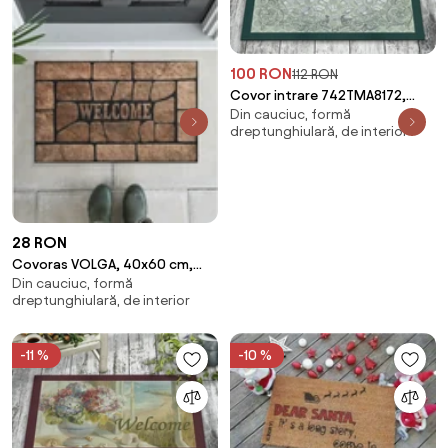
100 RON
112 RON
Covor intrare 742TMA8172,
Din cauciuc, formă
45x70 cm, forma
dreptunghiulară, de interior
dreptunghiulara, pasla/PVC,
28 RON
Covoras VOLGA, 40x60 cm,
Din cauciuc, formă
forma dreptunghiulara, PVC,
dreptunghiulară, de interior
maro
-11 %
-10 %