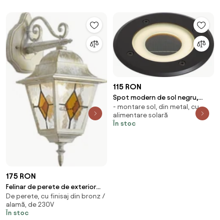
115 RON
Spot modern de sol negru,
- montare sol, din metal, cu
inclusiv LED reîncărcabil cu
alimentare solară
energie solară IP65 - Solyx
În stoc
175 RON
Felinar de perete de exterior
De perete, cu finisaj din bronz /
vintage bej cu auriu antic IP44 -
alamă, de 230V
Antigua Down
În stoc