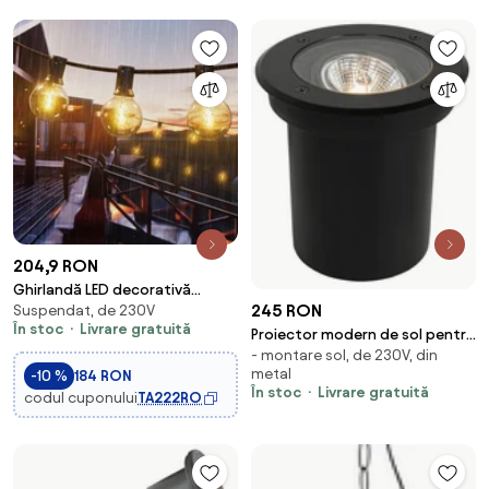
204,9 RON
Ghirlandă LED decorativă
245 RON
Suspendat, de 230V
pentru exterior,
În stoc
Livrare gratuită
25xE12/1W/230V, 17,5 m, IP65,
Proiector modern de sol pentru
negru
- montare sol, de 230V, din
exterior negru AR70 reglabil
metal
-10 %
184 RON
IP65 - Delux
În stoc
Livrare gratuită
codul cuponului
TA222RO