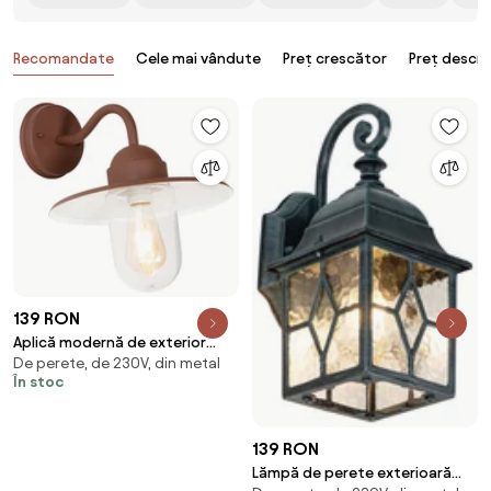
Produse
Recomandate
Cele mai vândute
Preț crescător
Preț descr
139 RON
Aplică modernă de exterior
De perete, de 230V, din metal
ruginiu maro IP44 - Kansas
În stoc
139 RON
Lămpă de perete exterioară