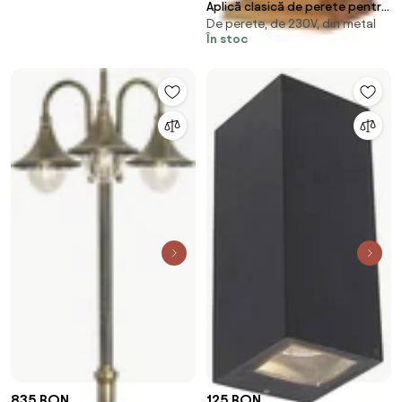
Aplică clasică de perete pentru
De perete, de 230V, din metal
exterior negru IP44 - Havana Up
În stoc
835 RON
125 RON