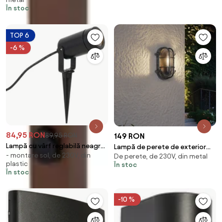
În stoc
TOP 6
-6 %
84,95 RON
89,95 RON
149 RON
Lampă cu vârf reglabilă neagră
Lampă de perete de exterior
- montare sol, de 230V, din
IP65 - Solo Eco
De perete, de 230V, din metal
argintie ovală IP44 - Noutica
plastic
În stoc
În stoc
-10 %