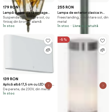
179 RON
255 RON
Lampă suspendată vintage
Lampa de exterior clasica in
Suspendat, - montare sol, cu
Freestanding, - montare sol, din
pentru exterior auriu antic -
picioare verde inchis 170 cm
finisaj din bronz / alamă
metal
Antigua
IP44 - New Orleans
În stoc
În stoc
Livrare gratuită
-5 %
139 RON
Aplică albă 17,5 cm cu LED inclus
De perete, de 230V, din metal
IP65 - Batt
În stoc