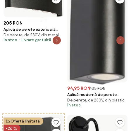
205 RON
Aplică de perete exterioară
De perete, de 230V, din metal
neagră cu LED integrat 10 lumini
În stoc
Livrare gratuită
IP54 - Silly
94,95 RON
105 RON
Aplică modernă de perete
De perete, de 230V, din plastic
exterioară din plastic negru
În stoc
ovală cu 2 lumini - Baleno
Ofertă limitată
-26 %