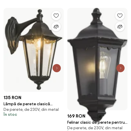
135 RON
Lămpă de perete clasică
De perete, de 230V, din metal
pentru exterior neagră IP44 -
În stoc
169 RON
New Orleans down
Felinar clasic de perete pentru
De perete, de 230V, din metal
exterior negru IP44 - Havana