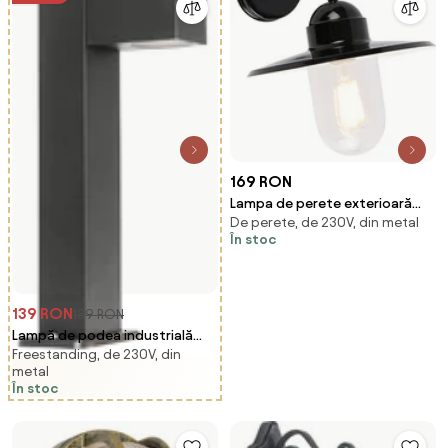
169 RON
Lampa de perete exterioară
De perete, de 230V, din metal
modernă neagră IP44 - Kansas
În stoc
139 RON
189 RON
Lampă de podea industrială
Freestanding, de 230V, din
pentru exterior neagră 35 cm
metal
IP44 - Baleno
În stoc