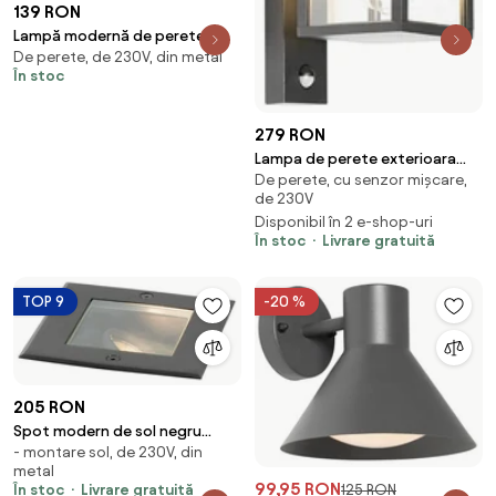
139 RON
Lampă modernă de perete
De perete, de 230V, din metal
pentru exterior bej 17,5 cm incl.
În stoc
LED IP65 - Batt
279 RON
Lampa de perete exterioara
De perete, cu senzor mișcare,
neagra cu senzor de miscare
de 230V
IP44 - Charlois
Disponibil în 2 e-shop-uri
În stoc
Livrare gratuită
TOP 9
-20 %
205 RON
Spot modern de sol negru
- montare sol, de 230V, din
reglabil IP65 - Oneon
metal
99,95 RON
În stoc
Livrare gratuită
125 RON