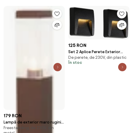
125 RON
Set 2 Aplice Perete Exterior
De perete, de 230V, din plastic
Patrate Negre cu LED Integrat
În stoc
IP65 - Gem
179 RON
Lampă de exterior maro ruginiu
Freestanding, de 230V, din
80 cm cu priză IP44 - Malios
metal