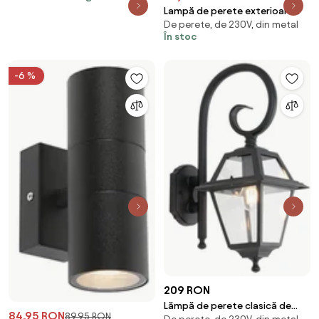
Lampă de perete exterioară
De perete, de 230V, din metal
industrială gri închis con IP44 -
În stoc
Natas
-6 %
209 RON
Lămpă de perete clasică de
84,95 RON
89,95 RON