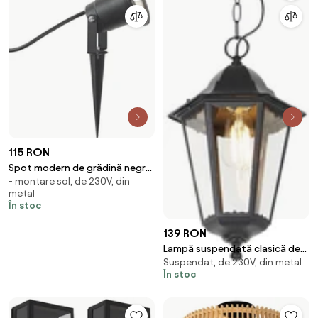
115 RON
Spot modern de grădină negru
- montare sol, de 230V, din
cu LED inclus, reglabil, cu cablu
metal
și ștecher 250cm IP65 - Basic
În stoc
139 RON
Lampă suspendată clasică de
Suspendat, de 230V, din metal
exterior neagră IP44 - Havana
În stoc
Up