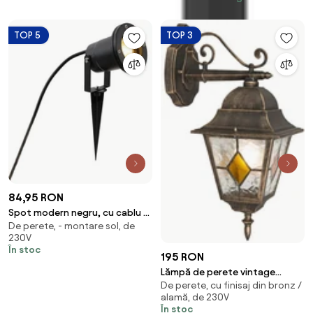
TOP 5
TOP 3
84,95 RON
Spot modern negru, cu cablu și
De perete, - montare sol, de
ștecher 200 cm IP65 - Basic
230V
În stoc
195 RON
Lămpă de perete vintage
De perete, cu finisaj din bronz /
pentru exterior, bronz -
alamă, de 230V
Antigua Down
În stoc