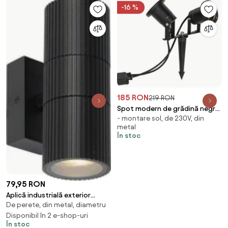
-16 %
185 RON
219 RON
Spot modern de grădină negru,
- montare sol, de 230V, din
cu cablu și ștecher incluse, 150
metal
cm, 2 lumini, IP65 - Basic
În stoc
79,95 RON
Aplică industrială exterior
De perete, din metal, diametru
neagră 2 lumini IP44 - Vigo
Disponibil în 2 e-shop-uri
În stoc