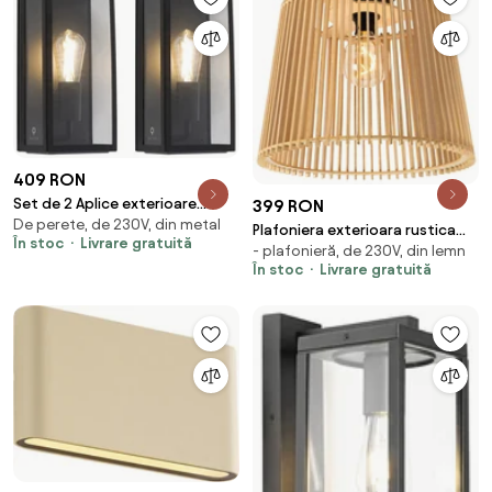
409 RON
Set de 2 Aplice exterioare
399 RON
De perete, de 230V, din metal
negre IP44 cu sticlă -
Plafoniera exterioara rustica
În stoc
Livrare gratuită
Rotterdam
- plafonieră, de 230V, din lemn
din lemn IP44 - Jayla
În stoc
Livrare gratuită