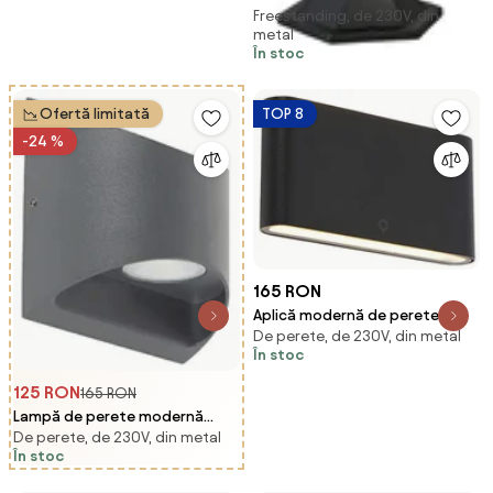
Freestanding, de 230V, din
bază neagră IP44 - New Orleans
metal
În stoc
Ofertă limitată
TOP 8
-24 %
165 RON
Aplică modernă de perete
De perete, de 230V, din metal
exterioară neagră 17,5 cm cu
În stoc
LED inclus IP65 - Batt
125 RON
165 RON
Lampă de perete modernă
De perete, de 230V, din metal
pentru exterior gri închis cu LED
În stoc
2 lumini IP54 - Mal