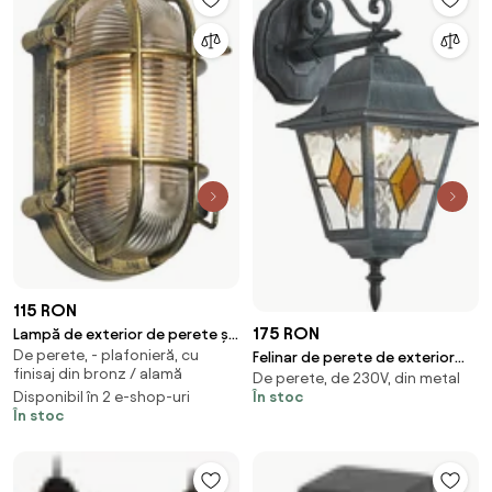
115 RON
175 RON
Lampă de exterior de perete și
De perete, - plafonieră, cu
de plafon auriu antic ovală IP44
Felinar de perete de exterior
finisaj din bronz / alamă
- Noutica
De perete, de 230V, din metal
vintage negru cu verde antic
Disponibil în 2 e-shop-uri
În stoc
IP44 - Antigua Down
În stoc