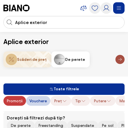
Sari peste navigare, accesează conținutul
Introducerea căutării
Sari peste conținut, mergi la subsol
Aplice exterior
Corpuri de iluminare
Aplice exterior
Scăderi de preț
De perete
Toate filtrele
Promoții
Vouchere
Preț
Tip
Putere
Mate
Dorești să filtrezi după tip?
De perete
Freestanding
Suspendate
Pe sol
Pla