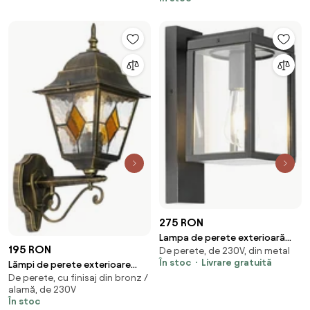
Boris
275 RON
Lampa de perete exterioară
195 RON
De perete, de 230V, din metal
industrială neagră IP44 -
În stoc
Livrare gratuită
Lămpi de perete exterioare
Charlois
De perete, cu finisaj din bronz /
vintage aur antic - Antigua Up
alamă, de 230V
În stoc