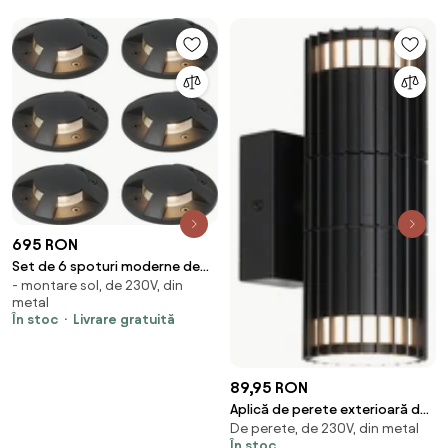
695 RON
Set de 6 spoturi moderne de
- montare sol, de 230V, din
sol negre GU10 50mm Efect de
metal
4 lumini IP65 - Cellar
În stoc
Livrare gratuită
89,95 RON
Aplică de perete exterioară de
De perete, de 230V, din metal
design neagră cu 2 lumini IP44 -
În stoc