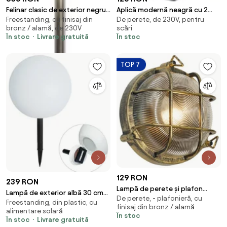
Felinar clasic de exterior negru
Aplică modernă neagră cu 2
Freestanding, cu finisaj din
De perete, de 230V, pentru
cu auriu antic 200cm 3 lumini
lumini GU10 AR70 IP54 - Baleno
bronz / alamă, de 230V
scări
IP44 - Daphne
În stoc
Livrare gratuită
În stoc
TOP 7
129 RON
239 RON
Lampă de perete și plafon
Lampă de exterior albă 30 cm
De perete, - plafonieră, cu
pentru exterior, aur antic,
Freestanding, din plastic, cu
cu LED integrat IP44 solar RGBW
finisaj din bronz / alamă
rotundă, IP44 - Noutica
alimentare solară
- Ludger
În stoc
În stoc
Livrare gratuită