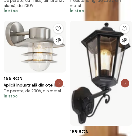
De perete, cu finisaj din bronz /
Freestanding, de 230V, din
pentru exterior auriu antic IP44
oțel cu imprimeu de lemn 80cm
alamă, de 230V
metal
- Glasgow
IP44 - Malois
În stoc
În stoc
155 RON
Aplică industrială din oțel IP44 -
De perete, de 230V, din metal
Shell
În stoc
189 RON