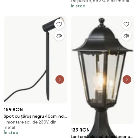
De perete, de 230V, din metal
romantică verde închis - Londra
În stoc
159 RON
Spot cu țăruș negru 40cm incl.
- montare sol, de 230V, din
LED reglabil IP65 incl. cablu și
metal
ștecher - Carl
139 RON
În stoc
Lanternă clasică de exterior cu