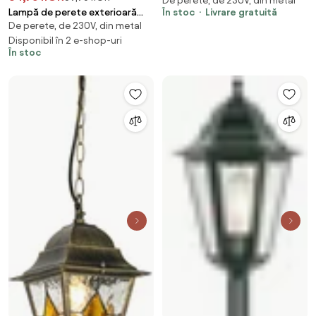
De perete, de 230V, din metal
exterior neagră IP44 - Berta
În stoc
Livrare gratuită
Lampă de perete exterioară
De perete, de 230V, din metal
neagră cu 2 lumini IP44 - Duo
Disponibil în 2 e-shop-uri
În stoc