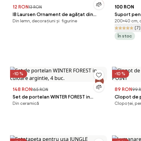
12 RON
100 RON
13 RON
IB Laursen Ornament de agățat din
Suport pent
Din lemn, decorațiuni și figurine
200×40 cm, d
lemn de mango CAR maro
200x40 cm
(7)
În stoc
-10 %
-10 %
148 RON
89 RON
165 RON
99 
Set de portelan WINTER FOREST in
Clopot de 
Din ceramică
Clopoței, pe
culoare argintie, 4 buc.
POINT