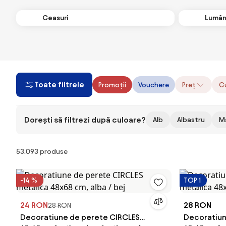
Ceasuri
Lumân
Toate filtrele
Promoții
Vouchere
Preț
C
Dorești să filtrezi după culoare?
Alb
Albastru
M
Produse
53.093 produse
-14 %
TOP 1
24 RON
28 RON
28 RON
Decoratiune de perete CIRCLES
Decoratiun