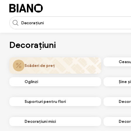
Sari peste navigare, accesează conținutul
Introducerea căutării
Sari peste conținut, mergi la subsol
Decorațiuni
Ceasur
Scăderi de preț
Oglinzi
Șine ș
Suporturi pentru flori
Decor
Decorațiuni mici
Decora