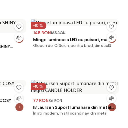
-10 %
148 RON
165 RON
Minge luminoasa LED cu puisori, mare
Globuri de Crăciun, pentru brad, din sticlă
SHINY
-10 %
 COSY
77 RON
86 RON
IB Laursen Suport lumanare din metal
În stil modern, în stil scandinav, din metal
negru CANDLE HOLDER