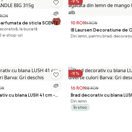
-9 %
 RON
arfumata de sticla SCENTED
10 RON
11 RON
ecorativă, la bucată
 315g
IB Laursen Decoratiune de 
 2 e-shop-uri
Din lemn, pentru brad, decorațiun
agatata din lemn de mango 
alb
-11 %
16 RON
ON
18 RON
tiv cu blana LUSH 41 cm -
Brad decorativ cu blana LUS
Din lemn
ori Barva: Gri deschis
diverse culori Barva: Gri des
În stoc