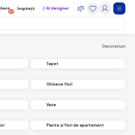
chere
AI designer
Inspirații
47
Decorațiuni
Tapet
Ghivece flori
Vaze
lor
Plante și flori de apartament