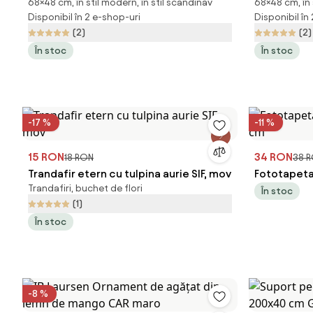
68×48 cm, în stil modern, în stil scandinav
68×48 cm, în 
metalica 48x68 cm, alba / bej
metalica 4
Disponibil în 2 e-shop-uri
Disponibil în
(2)
(2)
În stoc
În stoc
-17 %
-11 %
15 RON
34 RON
18 RON
38 
Trandafir etern cu tulpina aurie SIF, mov
Fototapeta
Trandafiri, buchet de flori
cm
În stoc
(1)
În stoc
-8 %