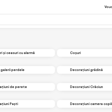
Vou
i și ceasuri cu alarmă
Coșuri
i galerii perdele
Decorațiuni grădină
ațiuni de perete
Decorațiuni Crăciun
țiuni Paști
Decorațiuni camera copii