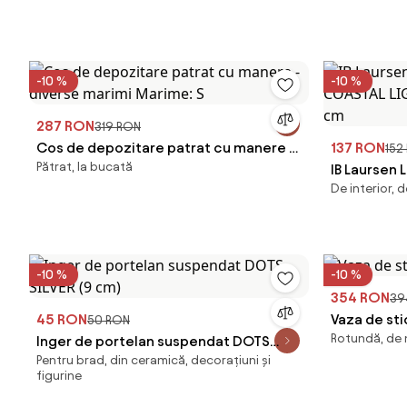
-10 %
-10 %
287 RON
319 RON
Cos de depozitare patrat cu manere -
137 RON
152
Pătrat, la bucată
diverse marimi Marime: S
IB Laursen
De interior, d
COASTAL LI
37x20 cm
-10 %
-10 %
354 RON
39
45 RON
Vaza de sti
50 RON
Rotundă, de m
Inger de portelan suspendat DOTS
Pentru brad, din ceramică, decorațiuni și
SILVER (9 cm)
figurine