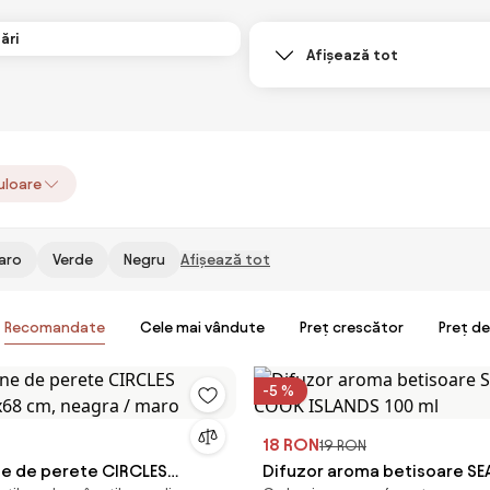
ări
Afișează tot
uloare
aro
Verde
Negru
Afișează tot
Recomandate
Cele mai vândute
Preț crescător
Preț d
-5 %
18 RON
19 RON
e de perete CIRCLES
Difuzor aroma betisoare S