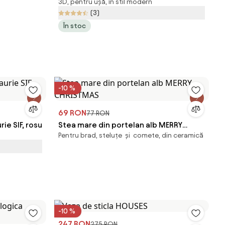
3D, pentru ușă, în stil modern
86x200 cm
(3)
În stoc
-10 %
69 RON
77 RON
rie SIF, rosu
Stea mare din portelan alb MERRY
Pentru brad, steluțe și comete, din ceramică
CHRISTMAS
-10 %
247 RON
275 RON