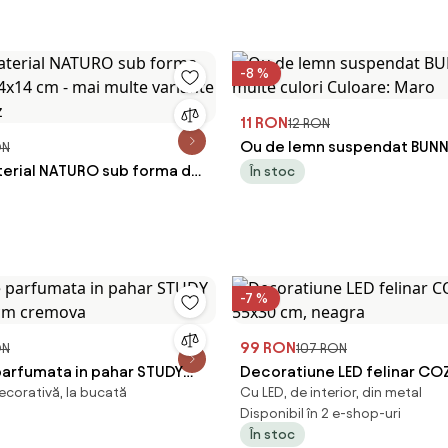
-8 %
11 RON
12 RON
Ou de lemn suspendat BUNN
ON
terial NATURO sub forma de
multe culori Culoare: Maro
În stoc
14 cm - mai multe variante
oz
-7 %
99 RON
ON
107 RON
arfumata in pahar STUDY
Decoratiune LED felinar C
ecorativă, la bucată
Cu LED, de interior, din metal
 cm cremova
55x30 cm, neagra
Disponibil în 2 e-shop-uri
În stoc