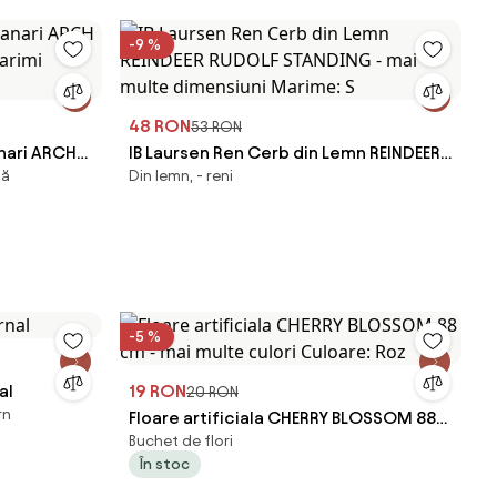
-9 %
48 RON
53 RON
nari ARCH
IB Laursen Ren Cerb din Lemn REINDEER
lă
Din lemn, - reni
arimi
RUDOLF STANDING - mai multe
dimensiuni Marime: S
-5 %
al
19 RON
20 RON
rn
Floare artificiala CHERRY BLOSSOM 88
Buchet de flori
cm - mai multe culori Culoare: Roz
În stoc