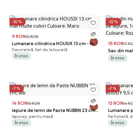
S
-10 %
-12 %
9 RON
10 RON
Lumanare cilindrica HOUSIX 13 cm - mai
15 RON
17 R
Decorativă, Set de, la bucată
multe culori Culoare: Maro
Sac din ma
În stoc
iepure, 14x
În stoc
Culoare: R
-7 %
-7 %
14 RON
13 RON
15 RON
14 R
Iepure de lemn de Paste NUBBIN 23 cm,
Lumanare p
Iepurași, pentru masă
Parfumată, d
alb
BUDDY 9,5
În stoc
În stoc