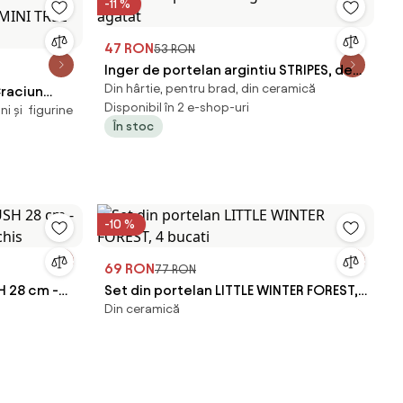
-11 %
47 RON
53 RON
Inger de portelan argintiu STRIPES, de
Din hârtie, pentru brad, din ceramică
Craciun
agatat
Disponibil în 2 e-shop-uri
i și figurine
MINI TREE
În stoc
-10 %
69 RON
77 RON
H 28 cm -
Set din portelan LITTLE WINTER FOREST,
Din ceramică
chis
4 bucati