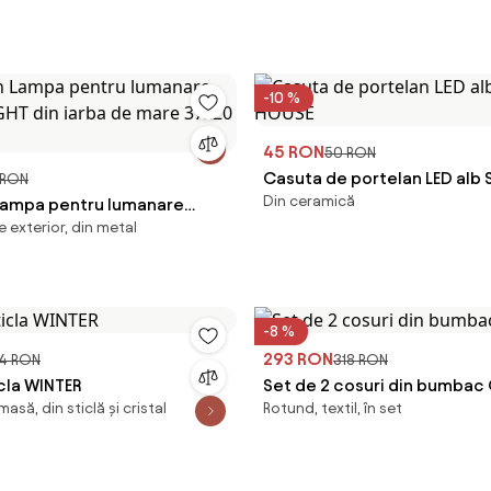
-10 %
45 RON
50 RON
Casuta de portelan LED alb 
 RON
Din ceramică
 Lampa pentru lumanare
HOUSE
e exterior, din metal
GHT din iarba de mare
-8 %
293 RON
4 RON
318 RON
cla WINTER
Set de 2 cosuri din bumbac
asă, din sticlă și cristal
Rotund, textil, în set