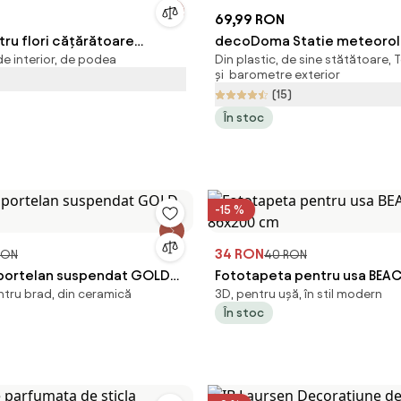
69,99 RON
ru flori cățărătoare
decoDoma Statie meteorol
e interior, de podea
Din plastic, de sine stătătoare
 Gardebruk
bavareza
și barometre exterior
(15)
În stoc
-15 %
34 RON
RON
40 RON
portelan suspendat GOLD
Fototapeta pentru usa BEA
ntru brad, din ceramică
3D, pentru ușă, în stil modern
86x200 cm
În stoc