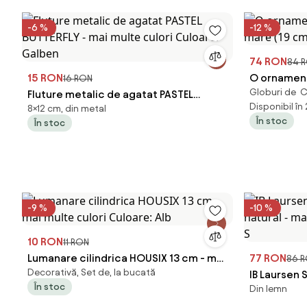
-6 %
-12 %
74 RON
84 
15 RON
O ornament 
16 RON
Globuri de Cr
Fluture metalic de agatat PASTEL
mare (19 c
Disponibil în
8×12 cm, din metal
BUTTERFLY - mai multe culori Culoare:
În stoc
În stoc
Galben
-9 %
-10 %
10 RON
11 RON
Lumanare cilindrica HOUSIX 13 cm - mai
77 RON
86 
Decorativă, Set de, la bucată
multe culori Culoare: Alb
IB Laursen 
În stoc
Din lemn
natural - m