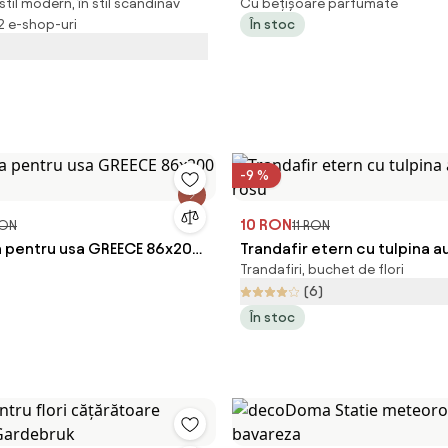
stil modern, în stil scandinav
Cu bețișoare parfumate
8x68 cm, neagra / maro
COOK ISLANDS 100 ml
 2 e-shop-uri
În stoc
-9 %
10 RON
RON
11 RON
 pentru usa GREECE 86x200
Trandafir etern cu tulpina au
Trandafiri, buchet de flori
(6)
În stoc