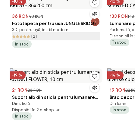
-10 %
-10 %
36 RON
133 RON
40 RON
148
Fototapeta pentru usa JUNGLE BRIDGE
Lumanare p
3D, pentru ușă, în stil modern
Parfumată, d
86x200 cm
CANDLE BIG
Disponibil în
(2)
În stoc
În stoc
-19 %
-14 %
21 RON
19 RON
26 RON
22 R
Suport alb din sticla pentru lumanare
Brad decora
Din sticlă
Din lemn
AOLANI FLOWER, 10 cm
diverse cul
Disponibil în 2 e-shop-uri
În stoc
În stoc