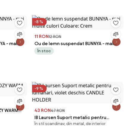
-8 %
11 RON
12 RON
YA - mai
Ou de lemn suspendat BUNNYA - mai
multe culori Culoare: Crem
În stoc
-9 %
OZY WARM
43 RON
47 RON
IB Laursen Suport metalic pentru
În stil scandinav, din metal, de interior
lumanari, violet deschis CANDLE
HOLDER