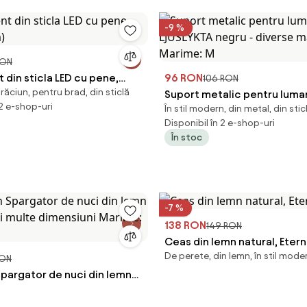
-9 %
RON
din sticla LED cu pene,
96 RON
106 RON
ăciun, pentru brad, din sticlă
m)
Suport metalic pentru luma
 2 e-shop-uri
În stil modern, din metal, din stic
LJUSLYKTA negru - diverse m
Disponibil în 2 e-shop-uri
Marime: M
În stoc
-7 %
138 RON
149 RON
Ceas din lemn natural, Etern
De perete, din lemn, în stil mode
RON
Spargator de nuci din lemn
ai multe dimensiuni Marime: