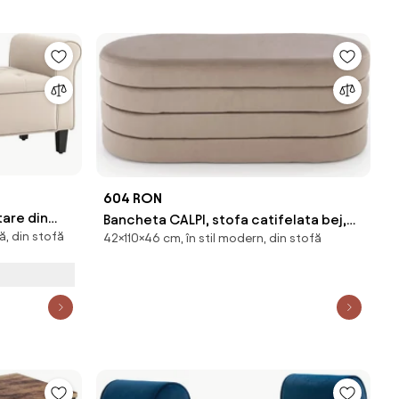
604 RON
are din
Bancheta CALPI, stofa catifelata bej,
ă, din stofă
țiu Ascuns,
42×110×46 cm, în stil modern, din stofă
110x46x42 cm