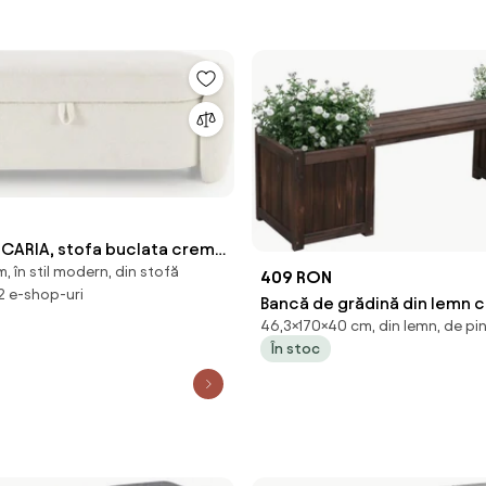
ICARIA, stofa buclata crem,
 în stil modern, din stofă
 cm
409 RON
 2 e-shop-uri
Bancă de grădină din lemn 
46,3×170×40 cm, din lemn, de pi
de flori, maro, SASIL
În stoc