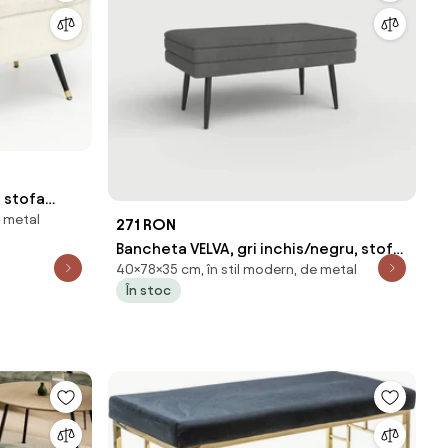
 stofa
e metal
m
271 RON
Bancheta VELVA, gri inchis/negru, stofa
40×78×35 cm, în stil modern, de metal
catifelata/metal, 78x35x40 cm
În stoc