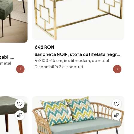
642 RON
Bancheta NOIR, stofa catifelata negru,
abil,
48×100×46 cm, în stil modern, de metal
100x46x48 cm
 metal
Disponibil în 2 e-shop-uri