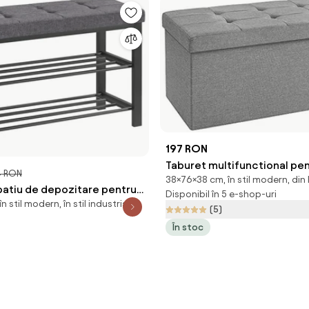
197 RON
Taburet multifunctional pe
4 RON
38×76×38 cm, în stil modern, din 
depozitare OTTOMAN, gri
patiu de depozitare pentru
Disponibil în 5 e-shop-uri
n stil modern, în stil industrial
te cu sezut gri MOBRIX
(5)
negru
În stoc