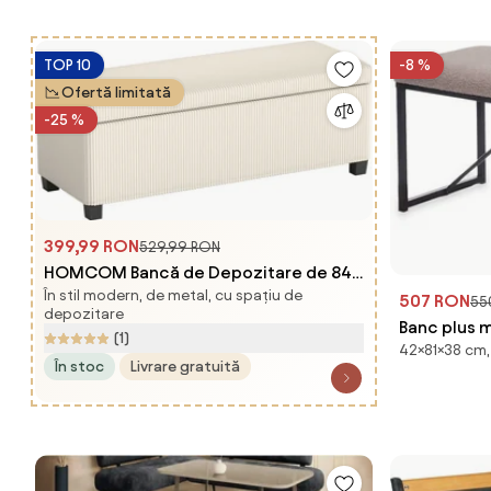
TOP 10
-8 %
Ofertă limitată
-25 %
399,99 RON
529,99 RON
HOMCOM Bancă de Depozitare de 84L,
În stil modern, de metal, cu spațiu de
din Țesătură cu Efect de Catifea și
507 RON
55
depozitare
Oțel, 112x42x40 cm, Bej | Aosom
Banc plus 
(1)
42×81×38 cm, 
Romania
neagra SHE
În stoc
Livrare gratuită