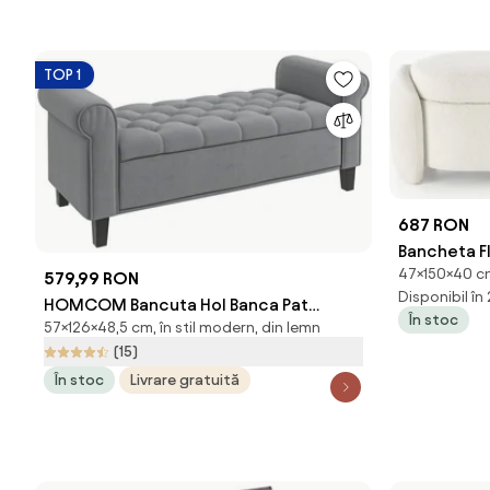
TOP 1
687 RON
Bancheta F
47×150×40 cm,
150x40x47
579,99 RON
Disponibil în
HOMCOM Bancuta Hol Banca Pat
În stoc
57×126×48,5 cm, în stil modern, din lemn
Matrimonial cu Depozitare si Cotiere
(15)
Rulate, 126x48.5x57 cm, Banca Pat Gri |
În stoc
Livrare gratuită
Aosom Romania