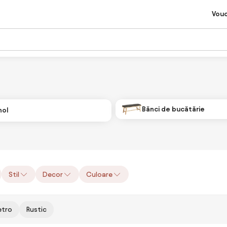
Vou
Bănci de bucătărie
hol
Stil
Decor
Culoare
etro
Rustic