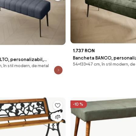
1.737 RON
Bancheta BANCO, personaliz
TO, personalizabil,
54×133×47 cm, în stil modern, de
133x47x54 cm
 în stil modern, de metal
 cm
-10 %