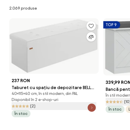
Produse
2.069 produse
TOP 9
237 RON
339,99 RO
Taburet cu spațiu de depozitare BELLA,
Bancă pen
40×115×40 cm, în stil modern, din PAL
115x40x40cm, alb Casaria
În stil modern
de intrare 
Disponibil în 2 e-shop-uri
(10
Romania
(2)
În stoc
În stoc