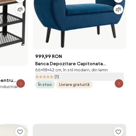
999,99 RON
Banca Depozitare Capitonata
66×118×42 cm, în stil modern, din lemn
HOMCOM, Banca Capatul patului din
(1)
Tesatura Catifelata cu Cotiere,
pentru
În stoc
Livrare gratuită
118x42x66cm, Albastru inchis | Aosom
 industrial
maro/negru
Romania