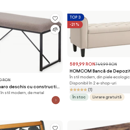
TOP 3
-21 %
589,99 RON
749,99 RON
HOMCOM Bancă de Depozit
În stil modern, din piele ecologic
Țesătură tip Catifea cu Spa
0 RON
Disponibil în 2 e-shop-uri
Bej | Aosom Romania
maro deschis cu constructie
(1)
în stil modern, de metal
EPISH
În stoc
Livrare gratuită