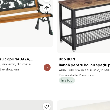
355 RON
ru copii NADAZA,
 din lemn, din metal
Bancă pentru hol cu spațiu 
ar, lemn/metal, 82x40x48
 3 e-shop-uri
45×73×30 cm, în stil rustic, în stil
pantofi INDY, 73x30x45cm, 
Disponibil în 2 e-shop-uri
Vasagle
În stoc