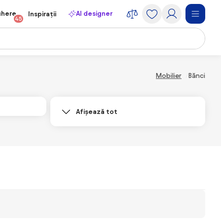
chere
AI designer
Inspirații
45
Mobilier
Bănci
Afișează tot