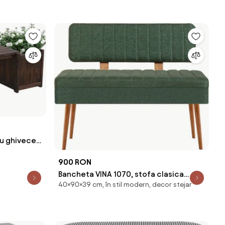
cu ghivece
n
900 RON
Bancheta VINA 1070, stofa clasica
40×90×39 cm, în stil modern, decor stejar
verde, 90x39x40 cm