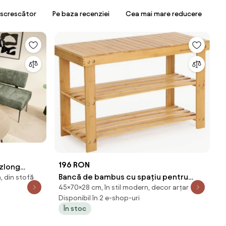
escrescător
Pe baza recenziei
Cea mai mare reducere
196 RON
zlong
Bancă de bambus cu spațiu pentru
, din stofă
de inchis
45×70×28 cm, în stil modern, decor arțar
pantofi REGINA, 70x28x45cm, lemn
Disponibil în 2 e-shop-uri
natural SongmicsHome
În stoc