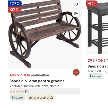
TOP 2
-5 %
-23 %
298 RON
31
Banca cu s
49×81×31 cm, î
incaltamin
439,99 RON
569,99 RON
În stoc
81x49 cm, 
Banca din Lemn pentru gradina
75×105,5×56 cm, din lemn, de pin
Outsunny , stil country, 105.5x56x75cm
(3)
| Aosom Romania
În stoc
Livrare gratuită