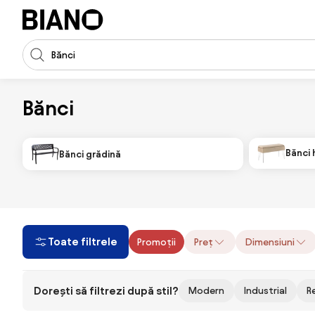
Sari peste navigare, accesează conținutul
Introducerea căutării
Sari peste conținut, mergi la subsol
Bănci
Bănci 
Bănci grădină
Toate filtrele
Promoții
Preț
Dimensiuni
Dorești să filtrezi după stil?
Modern
Industrial
R