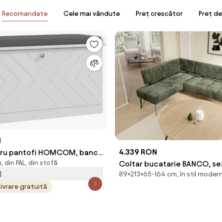
Recomandate
Cele mai vândute
Preț crescător
Preț d
N
4.339 RON
tru pantofi HOMCOM, bancă
, din PAL, din stofă
Coltar bucatarie BANCO, se
cu sertar rabatabil | Aosom
)
89×213×65-164 cm, în stil modern
stanga, stofa catifelata ver
Livrare gratuită