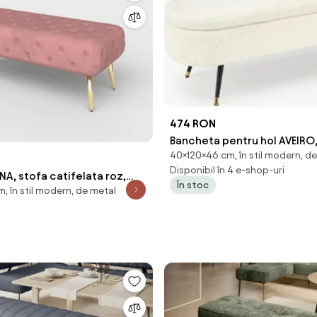
474 RON
Bancheta pentru hol AVEIRO,
40×120×46 cm, în stil modern, d
buclata crem, 120x46x40 c
Disponibil în 4 e-shop-uri
A, stofa catifelata roz,
În stoc
, în stil modern, de metal
 cm