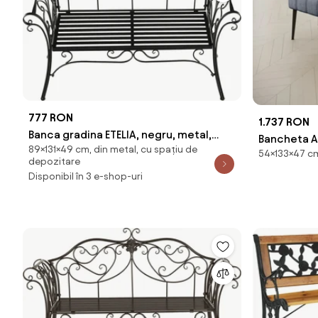
777 RON
1.737 RON
Banca gradina ETELIA, negru, metal,
Bancheta AL
89×131×49 cm, din metal, cu spațiu de
131x49x89 cm
54×133×47 cm,
133x47x54
depozitare
Disponibil în 3 e-shop-uri