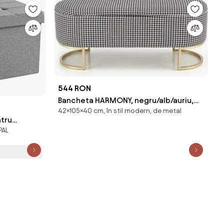
544 RON
Bancheta HARMONY, negru/alb/auriu,
42×105×40 cm, în stil modern, de metal
stofa clasica/otel, 105x40x42 cm
ntru
PAL