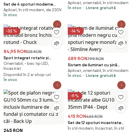
Aplicat, orientabil, în stil modern
reglabil cu 2 lumini - Jeana Luxe
Set de 4 spoturi moderne
În stoc
Livrare gratuită
Aplicat, în stil modern, de 230V
negre montate la suprafață 5,5
În stoc
cm GU10 50 mm - Tuba
-32 %
-14 %
84,95 RON
125 RON
Spot integrat rotativ și
689 RON
799 RON
Orientabil, - bec tip LED,
înclinabil bronz închis rotund -
Sistem de iluminat cu șină
încastrat
Chuck
Aplicat, orientabil, în stil modern
modern negru cu 6 spoturi
Disponibil în 2 e-shop-uri
În stoc
Livrare gratuită
negre monofazate - Slimline
În stoc
Avery
-11 %
415 RON
465 RON
Set de 12 spoturi incastrate
În stil modern, încastrat, în stil
albe GU10 35mm IP44 - Dept
245 RON