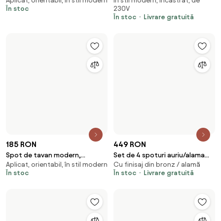
Impact
99,95 RON
Spot de design Art Deco auriu
Aplicat, orientabil, cu finisaj din
cu sticlă roz - Vidro
495 RON
bronz / alamă
Set de 6 spoturi încastrate
În stoc
Aplicat, orientabil, în stil modern
bronz închis GU10 35mm
În stoc
Livrare gratuită
rotunde înclinabile - Installa
-18 %
135 RON
165 RON
Spot modern de baie alb cu 2
Aplicat, orientabil, în stil modern
lumini IP44 - Ducha
155 RON
În stoc
Set de 6 inele distanțiere albe
În stil modern, în stil rustic,
pentru spoturi încastrate 7,5 -
încastrat
13 cm - Spacer
În stoc