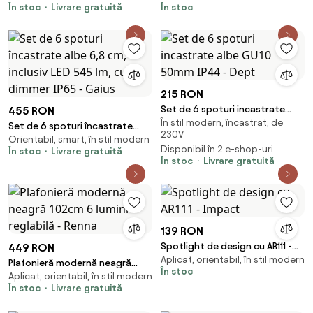
În stoc
Livrare gratuită
În stoc
215 RON
Set de 6 spoturi incastrate
455 RON
În stil modern, încastrat, de
albe GU10 50mm IP44 - Dept
Set de 6 spoturi încastrate
230V
Orientabil, smart, în stil modern
albe 6,8 cm, inclusiv LED 545 lm,
Disponibil în 2 e-shop-uri
În stoc
Livrare gratuită
cu dimmer IP65 - Gaius
În stoc
Livrare gratuită
139 RON
Spotlight de design cu AR111 -
449 RON
Aplicat, orientabil, în stil modern
Impact
Plafonieră modernă neagră
În stoc
Aplicat, orientabil, în stil modern
102cm 6 lumini reglabilă - Renna
În stoc
Livrare gratuită