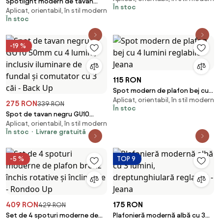
Spotlight modern de tavan
În stoc
Aplicat, orientabil, în stil modern
bronz închis, inclinabil și rotativ
În stoc
- Rondoo Up
-19 %
115 RON
Spot modern de plafon bej cu
Aplicat, orientabil, în stil modern
4 lumini reglabile - Jeana
275 RON
339 RON
În stoc
Spot de tavan negru GU10
Aplicat, orientabil, în stil modern
50mm cu 4 lumini, inclusiv
În stoc
Livrare gratuită
iluminare de fundal și
comutator cu 3 căi - Back Up
-5 %
TOP 9
409 RON
175 RON
429 RON
Set de 4 spoturi moderne de
Plafonieră modernă albă cu 3