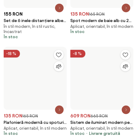
Set de 6 spoturi gri închis
Spot rotund îngropat negru
Aplicat, orientabil, în stil modern
Orientabil, încastrat, de 230V
rotative și înclinabile - Rondoo
reglabil cu inel de umplere - Edu
În stoc
Livrare gratuită
În stoc
Up
-18 %
229 RON
79,95 RON
97,3 RON
Set de 6 Spoturi încastrate
Spot inteligent negru incl. WiFi
În stil modern, - bec tip LED,
Aplicat, orientabil, smart
moderne Negre cu auriu GU10
GU10 reglabil - Jeana
încastrat
În stoc
70mm IP44 - Dept
În stoc
Livrare gratuită
-28 %