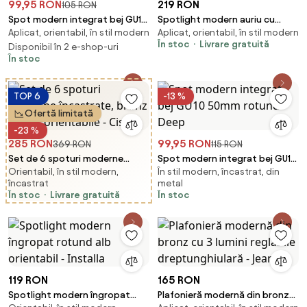
99,95 RON
219 RON
105 RON
Spot modern integrat bej GU10
Spotlight modern auriu cu
Aplicat, orientabil, în stil modern
Aplicat, orientabil, în stil modern
50mm rotund orientabil -
sticlă chihlimbar rotundă cu 3
În stoc
Livrare gratuită
Installa
Disponibil în 2 e-shop-uri
lumini - Teddy
În stoc
TOP 6
-13 %
Ofertă limitată
-23 %
285 RON
99,95 RON
369 RON
115 RON
Set de 6 spoturi moderne
Spot modern integrat bej GU10
Orientabil, în stil modern,
În stil modern, încastrat, din
încastrate, bronz închis,
50mm rotund - Deep
încastrat
metal
orientabile - Cisco
În stoc
Livrare gratuită
În stoc
119 RON
165 RON
Spotlight modern îngropat
Plafonieră modernă din bronz