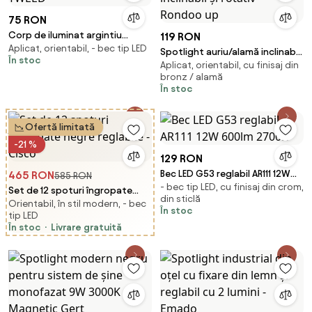
75 RON
Corp de iluminat argintiu
119 RON
Aplicat, orientabil, - bec tip LED
TWEED
Spotlight auriu/alamă inclinabil
În stoc
Aplicat, orientabil, cu finisaj din
și rotativ - Rondoo up
bronz / alamă
În stoc
Ofertă limitată
-21 %
129 RON
Bec LED G53 reglabil AR111 12W
465 RON
585 RON
- bec tip LED, cu finisaj din crom,
600lm 2700K
Set de 12 spoturi îngropate
din sticlă
Orientabil, în stil modern, - bec
negre reglabile - Cisco
În stoc
tip LED
În stoc
Livrare gratuită