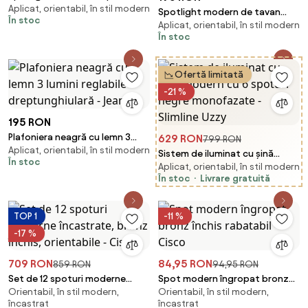
Aplicat, orientabil, în stil modern
sistem de șine monofazat -
Spotlight modern de tavan
În stoc
Slimline Uzzy
Aplicat, orientabil, în stil modern
negru rotativ și înclinabil AR111 -
În stoc
Rondoo Up
Ofertă limitată
-21 %
195 RON
Plafoniera neagră cu lemn 3
629 RON
799 RON
Aplicat, orientabil, în stil modern
lumini reglabile dreptunghiulară
Sistem de iluminat cu șină
În stoc
- Jeana
Aplicat, orientabil, în stil modern
modern cu 6 spoturi negre
În stoc
Livrare gratuită
monofazate - Slimline Uzzy
TOP 1
-11 %
-17 %
709 RON
84,95 RON
859 RON
94,95 RON
Set de 12 spoturi moderne
Spot modern îngropat bronz
Orientabil, în stil modern,
Orientabil, în stil modern,
încastrate, bronz închis,
închis rabatabil - Cisco
încastrat
încastrat
orientabile - Cisco