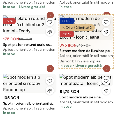
Aplicat, orientabil, în stil modern
Aplicat, orientabil, în stil modern
plafon bronz închis rotative și
lumini, dreptunghiulară
În stoc
Livrare gratuită
În stoc
înclinabile - Rondoo Up
reglabilă - Jeana
-5 %
TOP 5
Ofertă limitată
-28 %
175 RON
185 RON
Spot plafon rotund auriu cu
395 RON
545 RON
Aplicat, orientabil, în stil modern
sticlă chihlimbar 2 lumini -
Sistem modern de iluminat pe
În stoc
Teddy
Aplicat, orientabil, în stil modern
șine cu 6 spoturi albe
monofazate 200cm - Iconic
Disponibil în 2 e-shop-uri
În stoc
Livrare gratuită
Jeana
81,75 RON
Spot modern alb pe șină
105 RON
Aplicat, orientabil, în stil modern
monofazată - Iconic Jeana
Spot modern alb orientabil și
În stoc
Aplicat, orientabil, în stil modern
rotativ - Rondoo up
În stoc