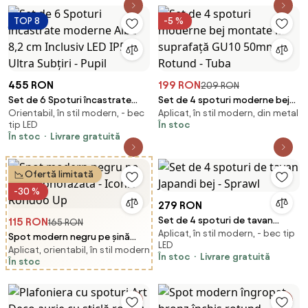
TOP 8
-5 %
455 RON
199 RON
209 RON
Set de 6 Spoturi încastrate
Set de 4 spoturi moderne bej
Orientabil, în stil modern, - bec
Aplicat, în stil modern, din metal
moderne Albe 8,2 cm Inclusiv
montate la suprafață GU10
tip LED
În stoc
LED IP54 Ultra Subțiri - Pupil
50mm Rotund - Tuba
În stoc
Livrare gratuită
Ofertă limitată
-30 %
279 RON
Set de 4 spoturi de tavan
115 RON
165 RON
Aplicat, în stil modern, - bec tip
Japandi bej - Sprawl
Spot modern negru pe șină
LED
Aplicat, orientabil, în stil modern
monofazată - Iconic Rondoo
În stoc
Livrare gratuită
În stoc
Up