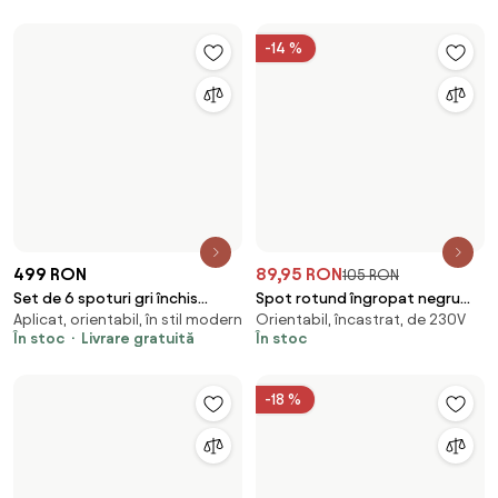
89,95 RON
89,95 RON
125,3 RON
Spot modern alb pentru sistem
Spotlight modern tavan bronz
Aplicat, orientabil, în stil modern
Aplicat, orientabil, în stil modern
de șine monofazat 70 mm -
închis GU10 50mm rotund -
În stoc
În stoc
Iconic Jeana Luxe
Stanley