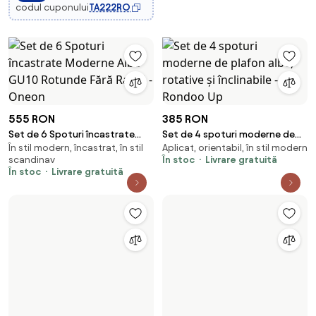
codul cuponului
TA222RO
555 RON
385 RON
Set de 6 Spoturi încastrate
Set de 4 spoturi moderne de
În stil modern, încastrat, în stil
Aplicat, orientabil, în stil modern
Moderne Albe GU10 Rotunde
plafon albe, rotative și
scandinav
În stoc
Livrare gratuită
Fără Ramă - Oneon
înclinabile - Rondoo Up
În stoc
Livrare gratuită
375 RON
Set de 6 spoturi încastrate
539 RON
Orientabil, smart, în stil modern
moderne bronz închis reglabile
Set de 6 spoturi încastrate bej
În stoc
Livrare gratuită
- Qure
Orientabil, - bec tip LED,
GU10 50mm rotunde, rotative