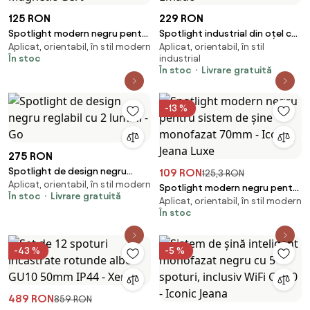
125 RON
229 RON
Spotlight modern negru pentru
Spotlight industrial din oțel cu
Aplicat, orientabil, în stil modern
Aplicat, orientabil, în stil
sistem de șine monofazat 9W
fixare din lemn și reglabil cu 2
În stoc
industrial
3000K - Magnetic Gert
lumini - Emado
În stoc
Livrare gratuită
-13 %
275 RON
Spotlight de design negru
109 RON
125,3 RON
Aplicat, orientabil, în stil modern
reglabil cu 2 lumini - Go
Spotlight modern negru pentru
În stoc
Livrare gratuită
Aplicat, orientabil, în stil modern
sistem de șine monofazat
În stoc
70mm - Iconic Jeana Luxe
-43 %
-5 %
489 RON
859 RON