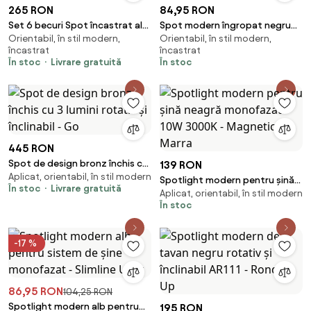
265 RON
84,95 RON
Set 6 becuri Spot încastrat alb
Spot modern îngropat negru
Orientabil, în stil modern,
Orientabil, în stil modern,
rotativ și înclinabil - Aliaj
rotund orientabil - Installa
încastrat
încastrat
În stoc
Livrare gratuită
În stoc
445 RON
Spot de design bronz închis cu
139 RON
Aplicat, orientabil, în stil modern
3 lumini rotativ și înclinabil - Go
Spotlight modern pentru șină
În stoc
Livrare gratuită
Aplicat, orientabil, în stil modern
neagră monofazat 10W 3000K
În stoc
- Magnetic Marra
-17 %
86,95 RON
104,25 RON
Spotlight modern alb pentru
195 RON