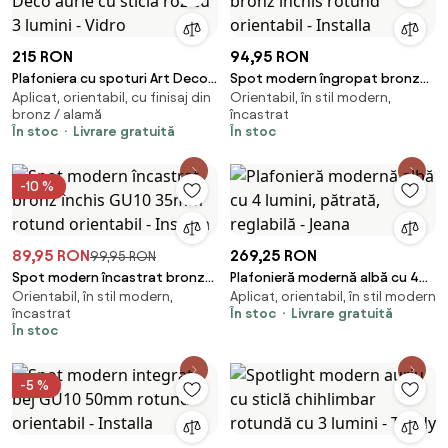
215 RON
94,95 RON
Plafoniera cu spoturi Art Deco
Spot modern îngropat bronz
Aplicat, orientabil, cu finisaj din
Orientabil, în stil modern,
aurie cu sticlă roz cu 3 lumini -
închis rotund orientabil -
bronz / alamă
încastrat
Vidro
Installa
În stoc
Livrare gratuită
În stoc
-10 %
89,95 RON
269,25 RON
99,95 RON
Spot modern încastrat bronz
Plafonieră modernă albă cu 4
Orientabil, în stil modern,
Aplicat, orientabil, în stil modern
închis GU10 35mm rotund
lumini, pătrată, reglabilă -
încastrat
În stoc
Livrare gratuită
orientabil - Installa
Jeana
În stoc
-5 %