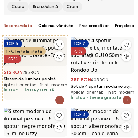
Cupru
Bronz/alamă
Crom
Produse
Recomandate
Cele mai vândute
Preț crescător
Preț descr
TOP 4
TOP 7
Ofertă limitată
-5 %
-25 %
215 RON
285 RON
Sistem de iluminat pe șină
385 RON
405 RON
Aplicat, orientabil, în stil modern
modern cu 3 spoturi negre
Set de 4 spoturi moderne bej
În stoc
Livrare gratuită
monofazate - Iconic Jeana
Aplicat, orientabil, în stil modern
montate la suprafață GU10
În stoc
Livrare gratuită
50mm rotative și înclinabile -
Rondoo Up
TOP 3