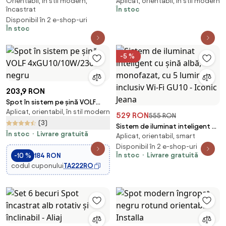
Orientabil, în stil modern,
Aplicat, orientabil, în stil modern
rotund alb orientabil - Installa
cu 3 lumini reglabile
încastrat
În stoc
dreptunghiulară - Jeana
Disponibil în 2 e-shop-uri
În stoc
-5 %
203,9 RON
Spot în sistem pe șină VOLF
Aplicat, orientabil, în stil modern
4xGU10/10W/230V negru
529 RON
555 RON
(3)
Sistem de iluminat inteligent cu
În stoc
Livrare gratuită
Aplicat, orientabil, smart
șină albă, monofazat, cu 5
lumini, inclusiv Wi-Fi GU10 -
Disponibil în 2 e-shop-uri
În stoc
Livrare gratuită
-10 %
184 RON
Iconic Jeana
codul cuponului
TA222RO