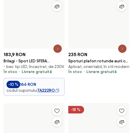
-28 %
82,95 RON
231,9 RON
115 RON
Spot modern negru pentru
LED spot încastrat 28W 230V
Aplicat, orientabil, în stil modern
Orientabil, în stil modern, - bec
sistem de șină monofazat GU10
3000/4000/6400K Ø20 cm alb
În stoc
tip LED
35mm - Slimline Uzzy
Disponibil în 2 e-shop-uri
În stoc
Livrare gratuită
-10 %
209 RON
codul cuponului
TA222RO