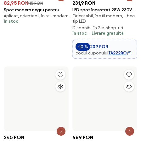
84,95 RON
239 RON
89,95 RON
Spot modern încastrat alb
Plafonieră modernă pentru baie
În stil modern, încastrat, de
Aplicat, în stil modern, de 230V
GU10 rotund fără rama - Oneon
neagră cu 3 lumini - Cederic
230V
În stoc
Livrare gratuită
În stoc
99,95 RON
195 RON
Spot de tavan Art Deco auriu
Spotlight rotund de plafon
Aplicat, orientabil, în stil modern
Aplicat, în stil modern, cu finisaj
cu sticlă reglabilă - Laura
bronz închis GU10 50mm 2