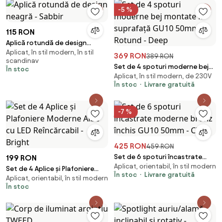
-5 %
115 RON
Aplică rotundă de design
Aplicat, în stil modern, în stil
neagră - Sabbir
369 RON
389 RON
scandinav
Set de 4 spoturi moderne bej
În stoc
Aplicat, în stil modern, de 230V
montate la suprafață GU10
În stoc
Livrare gratuită
50mm Rotund - Deep
-7 %
425 RON
459 RON
Set de 6 spoturi încastrate
199 RON
Aplicat, orientabil, în stil modern
moderne bronz închis GU10
Set de 4 Aplice și Plafoniere
În stoc
Livrare gratuită
50mm - Chels
Aplicat, orientabil, în stil modern
Moderne Albe cu LED
În stoc
Reîncărcabil - Bright