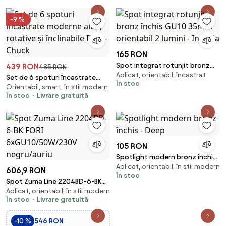
-9 %
165 RON
Spot integrat rotunjit bronz
439 RON
485 RON
Aplicat, orientabil, încastrat
închis GU10 35mm orientabil 2
Set de 6 spoturi încastrate
În stoc
lumini - Installa
Orientabil, smart, în stil modern
moderne albe, rotative și
În stoc
Livrare gratuită
înclinabile IP44 - Chuck
105 RON
Spotlight modern bronz închis
Aplicat, orientabil, în stil modern
- Deep
606,9 RON
În stoc
Spot Zuma Line 2204BD-6-BK
Aplicat, orientabil, în stil modern
FORI 6xGU10/50W/230V
În stoc
Livrare gratuită
negru/auriu
-10 %
546 RON