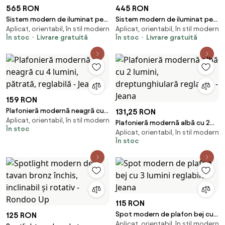
565 RON
445 RON
Sistem modern de iluminat pe
Sistem modern de iluminat pe
Aplicat, orientabil, în stil modern
Aplicat, orientabil, în stil modern
șine cu 6 spoturi negre
șine cu 6 spoturi albe
În stoc
Livrare gratuită
În stoc
Livrare gratuită
monofazate - Slimline Uzzy
monofazate 300cm - Iconic
Jeana
159 RON
Plafonieră modernă neagră cu
131,25 RON
Aplicat, orientabil, în stil modern
4 lumini, pătrată, reglabilă -
Plafonieră modernă albă cu 2
În stoc
Jeana
Aplicat, orientabil, în stil modern
lumini, dreptunghiulară
În stoc
reglabilă - Jeana
115 RON
Spot modern de plafon bej cu 3
125 RON
Aplicat, orientabil, în stil modern
lumini reglabile - Jeana