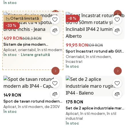
În stoc
Ofertă limitată
-8 %
-33 %
409 RON
608,3 RON
Sistem de șine modern
99,95 RON
109 RON
Aplicat, orientabil, în stil modern
monofazat cu 4 spoturi bronz
Spot încastrat rotund alb GU10
În stoc
Livrare gratuită
închis - Jeana
Orientabil, în stil modern,
50mm rotativ și înclinabil IP44 2
încastrat
lumini - Alberto
În stoc
149 RON
Spot de tavan rotund modern
175 RON
Aplicat, în stil modern, de 230V
alb IP44 - Capa
Set de 2 aplice industriale maro
În stoc
Aplicat, în stil modern, în stil
ruginiu IP44 - Baleno
industrial
În stoc