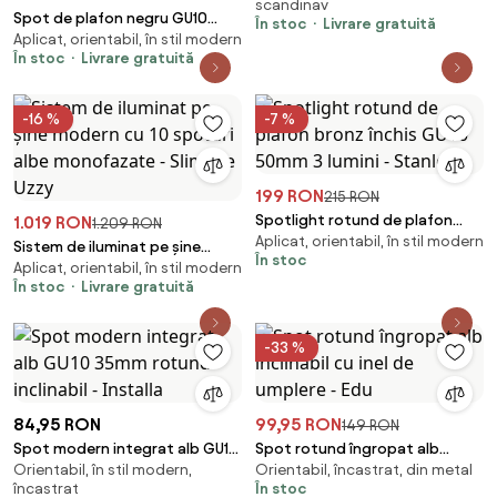
scandinav
Spot de plafon negru GU10
În stoc
Livrare gratuită
Aplicat, orientabil, în stil modern
50mm cu 3 lumini, inclusiv
În stoc
Livrare gratuită
iluminare de fundal și
comutator cu 3 căi - Back Up
-16 %
-7 %
199 RON
215 RON
Spotlight rotund de plafon
1.019 RON
1.209 RON
Aplicat, orientabil, în stil modern
bronz închis GU10 50mm 3
Sistem de iluminat pe șine
În stoc
lumini - Stanley
Aplicat, orientabil, în stil modern
modern cu 10 spoturi albe
În stoc
Livrare gratuită
monofazate - Slimline Uzzy
-33 %
84,95 RON
99,95 RON
149 RON
Spot modern integrat alb GU10
Spot rotund îngropat alb
Orientabil, în stil modern,
Orientabil, încastrat, din metal
35mm rotund inclinabil -
inclinabil cu inel de umplere -
încastrat
În stoc
Installa
Edu