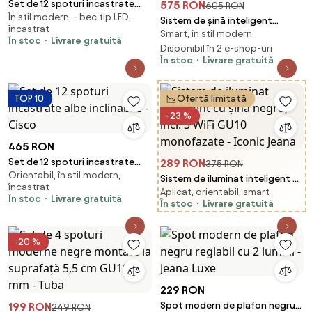
Set de 12 spoturi incastrate
575 RON
605 RON
În stil modern, - bec tip LED,
rotunde albe GU10 50mm IP44 -
Sistem de șină inteligent
încastrat
Xena
Smart, în stil modern
monofazat negru cu 5 spoturi,
În stoc
Livrare gratuită
inclusiv WiFi GU10 - Iconic Jeana
Disponibil în 2 e-shop-uri
În stoc
Livrare gratuită
TOP 10
Ofertă limitată
-23 %
465 RON
Set de 12 spoturi incastrate
289 RON
375 RON
Orientabil, în stil modern,
albe inclinabile - Cisco
Sistem de iluminat inteligent cu
încastrat
Aplicat, orientabil, smart
șină negru, incl. 3 WiFi GU10
În stoc
Livrare gratuită
În stoc
Livrare gratuită
monofazate - Iconic Jeana
-20 %
229 RON
Spot modern de plafon negru
199 RON
249 RON