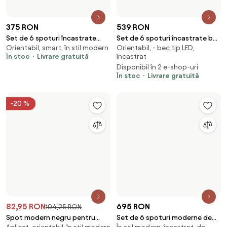
încastrat
și înclinabile - Installa
Disponibil în 2 e-shop-uri
În stoc
Livrare gratuită
-20 %
82,95 RON
104,25 RON
Spot modern negru pentru
695 RON
Aplicat, orientabil, în stil modern
sistem de șine monofazat -
Set de 6 spoturi moderne de
În stoc
Slimline Uzzy
În stil modern, încastrat, de
sol negre GU10 50mm Efect de
230V
lumină dublă IP65 - Cellar
În stoc
Livrare gratuită
185 RON
449 RON
Spot de tavan modern,
Set de 4 spoturi auriu/alama
Aplicat, orientabil, în stil modern
Cu finisaj din bronz / alamă
orientabil, taupe GU10 AR111 -
reglabile - Rondoo up
În stoc
În stoc
Livrare gratuită