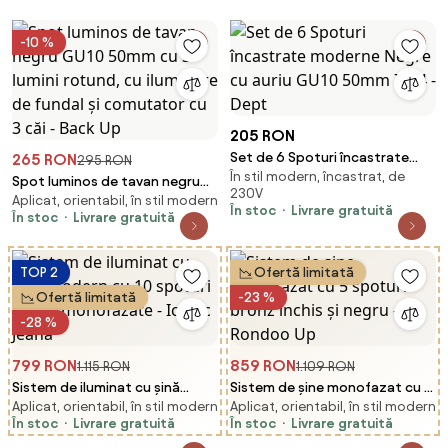
-10 %
205 RON
Set de 6 Spoturi încastrate
265 RON
295 RON
În stil modern, încastrat, de
moderne Negre cu auriu GU10
Spot luminos de tavan negru
230V
50mm IP44 - Dept
Aplicat, orientabil, în stil modern
GU10 50mm cu 3 lumini rotund,
În stoc
Livrare gratuită
În stoc
Livrare gratuită
cu iluminare de fundal și
comutator cu 3 căi - Back Up
TOP 2
Ofertă limitată
Ofertă limitată
-23 %
-28 %
799 RON
859 RON
1.115 RON
1.109 RON
Sistem de iluminat cu șină
Sistem de șine monofazat cu 5
Aplicat, orientabil, în stil modern
Aplicat, orientabil, în stil modern
modern cu 10 spoturi negre
spoturi bronz închis și negru -
În stoc
Livrare gratuită
În stoc
Livrare gratuită
monofazate - Iconic Jeana
Rondoo Up