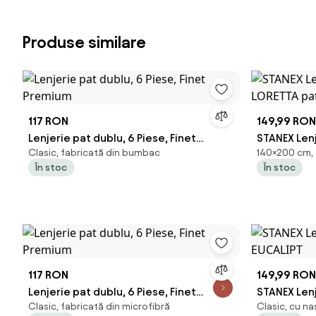
Produse similare
117 RON
149,99 RON
Lenjerie pat dublu, 6 Piese, Finet
STANEX Len
Clasic, fabricată din bumbac
140×200 cm, 
Premium
LORETTA pa
În stoc
În stoc
117 RON
149,99 RON
Lenjerie pat dublu, 6 Piese, Finet
STANEX Len
Clasic, fabricată din microfibră
Clasic, cu na
Premium
EUCALIPT