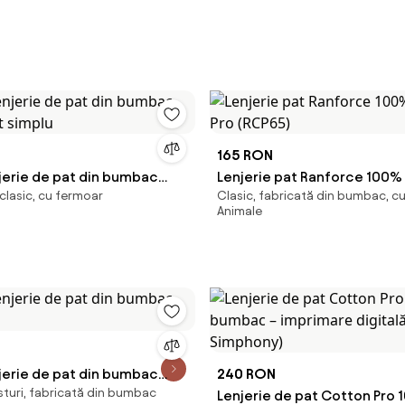
165 RON
jerie de pat din bumbac
Lenjerie pat Ranforce 100%
clasic, cu fermoar
Clasic, fabricată din bumbac, c
t simplu
(RCP65)
Animale
jerie de pat din bumbac
240 RON
sturi, fabricată din bumbac
Lenjerie de pat Cotton Pro