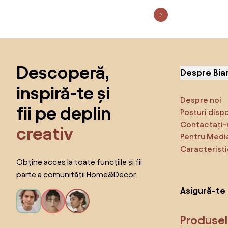
Sari peste subsol, revino la începutul paginii
Descoperă,
Despre Bia
inspiră-te și
Despre noi
fii pe deplin
Posturi disp
Contactați-
creativ
Pentru Medi
Caracteristi
Obține acces la toate funcțiile și fii
parte a comunității Home&Decor.
Asigură-te 
Produse