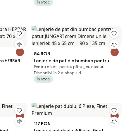
În stoc
ă (Petal
54 RON
bra HERBAR
Lenjerie de pat din bumbac pentru
Pentru băieți, pentru pătuț, cu nasturi
at: 70 x 90
patut JUNGARI crem Dimensiunile
Disponibil în 2 e-shop-uri
lenjeriei: 45 x 65 cm | 90 x 135 cm
În stoc
117 RON
Finet
Lenjerie pat dublu, 6 Piese, Finet