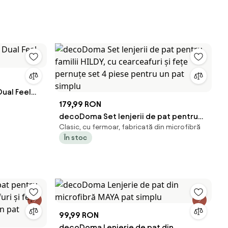
ual Feel
179,99 RON
decoDoma Set lenjerii de pat pentru
Clasic, cu fermoar, fabricată din microfibră
familii HILDY, cu cearceafuri şi feţe
În stoc
pernuţe set 4 piese pentru un pat
simplu
99,99 RON
decoDoma Lenjerie de pat din