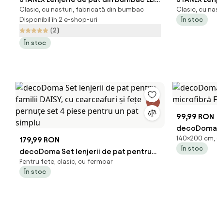
Clasic, cu nasturi, fabricată din bumbac
Clasic, cu na
lungime standard
EUCALIPT
Disponibil în 2 e-shop-uri
În stoc
(2)
În stoc
99,99 RON
decoDoma L
140×200 cm, 
179,99 RON
microfibră 
În stoc
decoDoma Set lenjerii de pat pentru
Pentru fete, clasic, cu fermoar
familii DAISY, cu cearceafuri şi feţe
În stoc
pernuţe set 4 piese pentru un pat
simplu