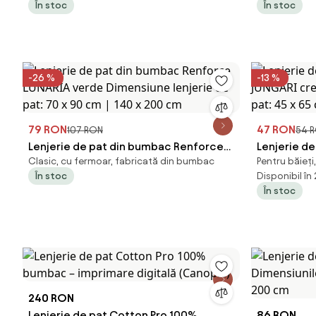
În stoc
În stoc
-26 %
-13 %
79 RON
47 RON
107 RON
54 
Lenjerie de pat din bumbac Renforce
Lenjerie d
Clasic, cu fermoar, fabricată din bumbac
Pentru băieți
LUNARIA verde Dimensiune lenjerie de
JUNGARI cr
În stoc
Disponibil în
pat: 70 x 90 cm | 140 x 200 cm
pat: 45 x 6
În stoc
240 RON
Lenjerie de pat Cotton Pro 100%
86 RON