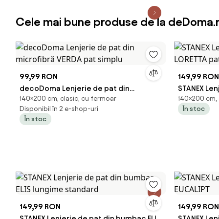
Cele mai bune produse de la deDoma.
99,99 RON
149,99 RON
decoDoma Lenjerie de pat din
STANEX Len
140×200 cm, clasic, cu fermoar
140×200 cm, 
microfibră VERDA pat simplu
LORETTA pa
Disponibil în 2 e-shop-uri
În stoc
În stoc
149,99 RON
149,99 RON
STANEX Lenjerie de pat din bumbac ELIS
STANEX Len