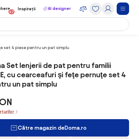
chere
AI designer
Inspirații
47
ţe set 4 piese pentru un pat simplu
Set lenjerii de pat pentru familii
E, cu cearceafuri şi feţe pernuţe set 4
tru un pat simplu
RON
ețurilor
Către magazin deDoma.ro