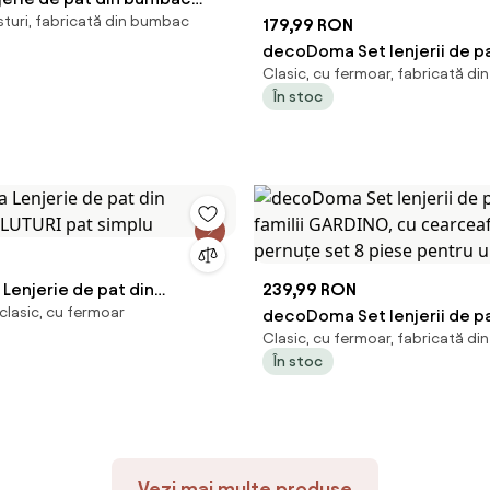
sturi, fabricată din bumbac
179,99 RON
decoDoma Set lenjerii de p
Clasic, cu fermoar, fabricată di
familii GARDINO, cu cearceaf
În stoc
pernuţe set 4 piese pentru 
simplu
enjerie de pat din
239,99 RON
clasic, cu fermoar
FLUTURI pat simplu
decoDoma Set lenjerii de p
Clasic, cu fermoar, fabricată di
familii GARDINO, cu cearceaf
În stoc
pernuţe set 8 piese pentru 
Vezi mai multe produse