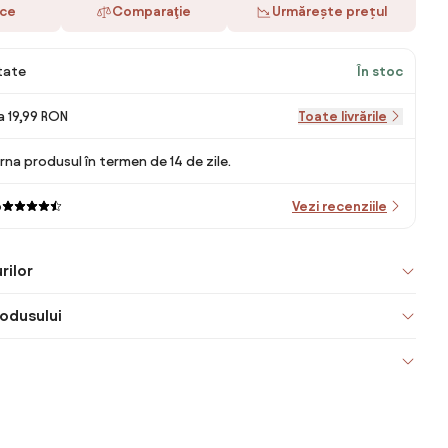
ace
Comparaţie
Urmărește prețul
itate
În stoc
la 19,99 RON
Toate livrările
rna produsul în termen de 14 de zile.
o
Vezi recenziile
rilor
odusului