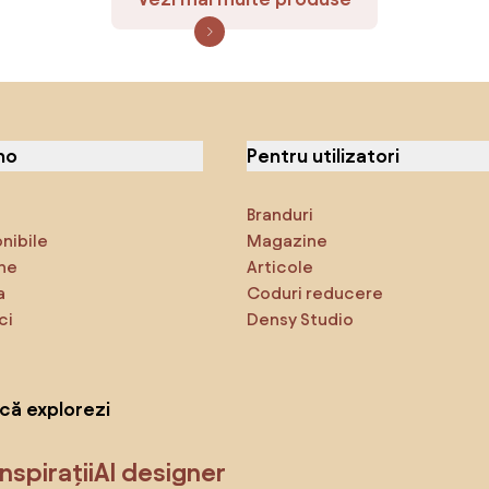
no
Pentru utilizatori
Branduri
onibile
Magazine
ne
Articole
a
Coduri reducere
ci
Densy Studio
că explorezi
Inspirații
AI designer