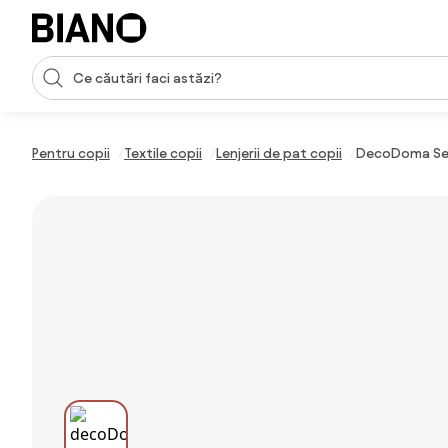
Sari peste navigare, accesează conținutul
Introducerea căutării
Sari peste conținut, mergi la subsol
Pentru copii
Textile copii
Lenjerii de pat copii
DecoDoma Set l