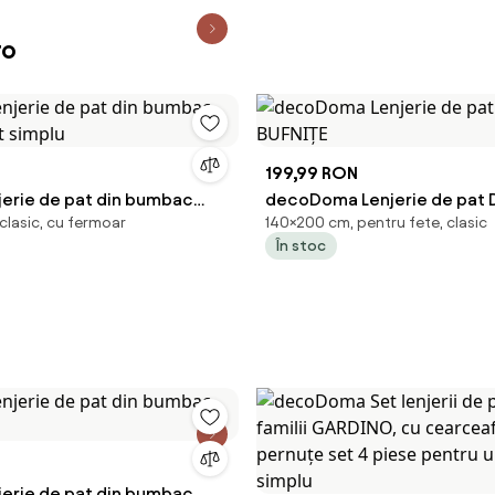
ro
199,99 RON
jerie de pat din bumbac
decoDoma Lenjerie de pat D
clasic, cu fermoar
140×200 cm, pentru fete, clasic
t simplu
BUFNIŢE
În stoc
jerie de pat din bumbac