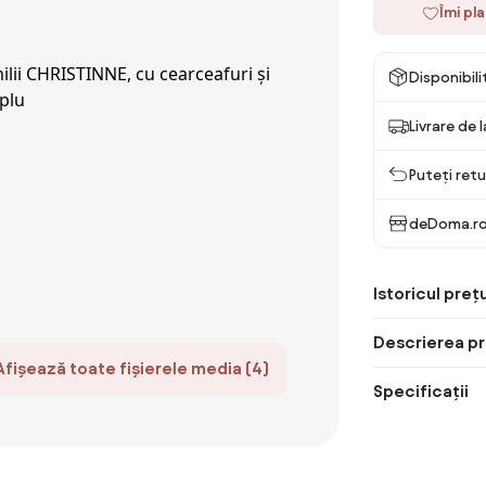
Îmi pl
Disponibil
Livrare de 
Puteți retu
deDoma.r
Istoricul prețu
Descrierea pr
Afișează toate fișierele media (4)
Specificații