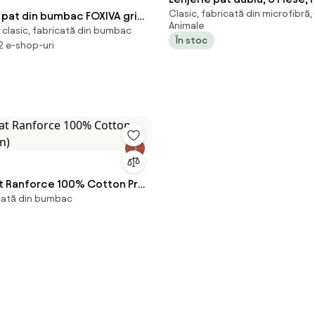
Clasic, fabricată din microfibră,
 pat din bumbac FOXIVA gri
Premium
Animale
, clasic, fabricată din bumbac
e lenjeriei: 70 x 90 cm | 140
În stoc
 2 e-shop-uri
at Ranforce 100% Cotton Pro
icată din bumbac