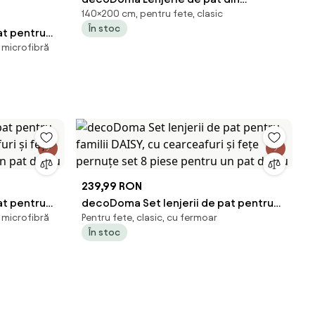
140×200 cm, pentru fete, clasic
microfibră MAYA pat simplu
În stoc
at pentru
n microfibră
uri şi feţe
un pat
239,99 RON
at pentru
decoDoma Set lenjerii de pat pentru
n microfibră
Pentru fete, clasic, cu fermoar
uri şi feţe
familii DAISY, cu cearceafuri şi feţe
În stoc
un pat dublu
pernuţe set 8 piese pentru un pat dublu