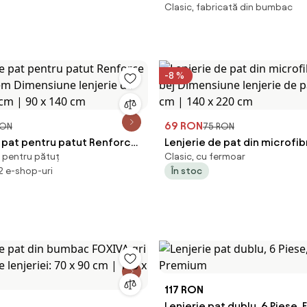
Clasic, fabricată din bumbac
bumbac – imprimare digital
Simphony)
-8 %
69 RON
RON
75 RON
e pat pentru patut Renforce
Lenjerie de pat din microfi
, pentru pătuț
Clasic, cu fermoar
em Dimensiune lenjerie de
bej Dimensiune lenjerie de p
 2 e-shop-uri
În stoc
5 cm | 90 x 140 cm
cm | 140 x 220 cm
117 RON
Lenjerie pat dublu, 6 Piese, 