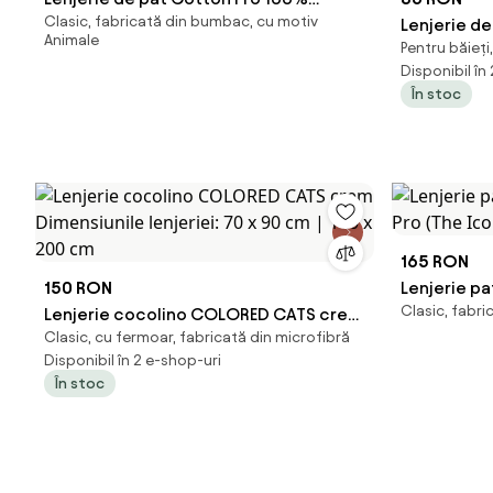
Clasic, fabricată din bumbac, cu motiv
bumbac – imprimare digitală
Lenjerie de
Animale
Pentru băieți
(Canopia)
Dimensiunil
Disponibil în
x 200 cm
În stoc
165 RON
150 RON
Lenjerie p
Clasic, fabr
Lenjerie cocolino COLORED CATS crem
(The Icon)
Clasic, cu fermoar, fabricată din microfibră
Dimensiunile lenjeriei: 70 x 90 cm | 140
Disponibil în 2 e-shop-uri
x 200 cm
În stoc