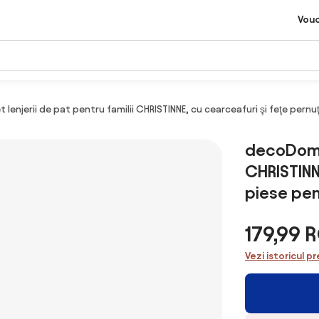
Vou
enjerii de pat pentru familii CHRISTINNE, cu cearceafuri şi feţe pernu
decoDoma 
CHRISTINN
piese pen
179,99 
Vezi istoricul pr