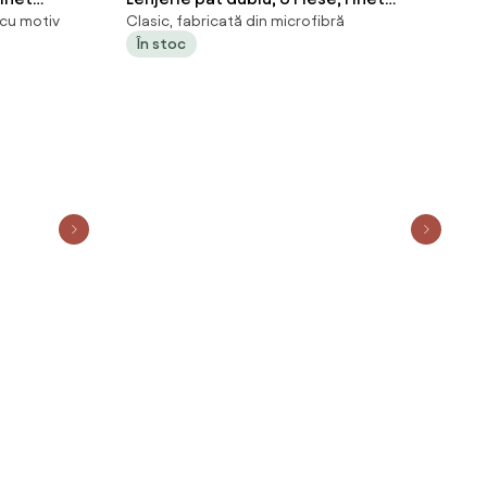
 cu motiv
Clasic, fabricată din microfibră
Premium
În stoc