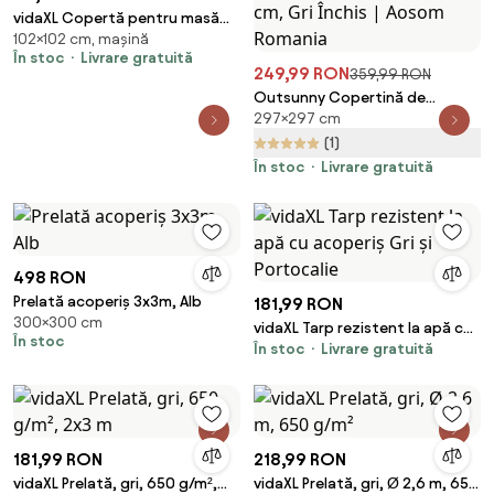
vidaXL Copertă pentru masă
102×102 cm, mașină
Simplu Negru 102 x 102 x 15 cm
În stoc
Livrare gratuită
țesătură
249,99 RON
359,99 RON
Outsunny Copertină de
297×297 cm
Rezervă pentru Pergolă cu 16
Orificii de Scurgere, Cârlige şi
(1)
Inele, 297x 297 cm, Gri Închis |
În stoc
Livrare gratuită
Aosom Romania
498 RON
Prelată acoperiș 3x3m, Alb
181,99 RON
300×300 cm
vidaXL Tarp rezistent la apă cu
În stoc
În stoc
Livrare gratuită
acoperiș Gri și Portocalie
181,99 RON
218,99 RON
vidaXL Prelată, gri, 650 g/m²,
vidaXL Prelată, gri, Ø 2,6 m, 650