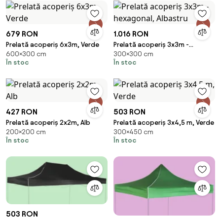
679 RON
1.016 RON
Prelată acoperiș 6x3m, Verde
Prelată acoperiș 3x3m -
600×300 cm
300×300 cm
hexagonal, Albastru
În stoc
În stoc
427 RON
503 RON
Prelată acoperiș 2x2m, Alb
Prelată acoperiș 3x4,5 m, Verde
200×200 cm
300×450 cm
În stoc
În stoc
503 RON