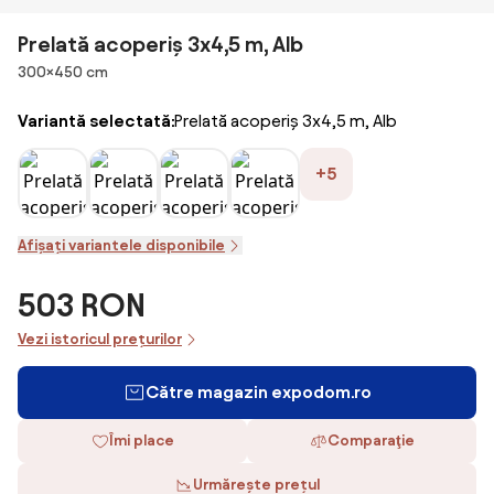
Prelată acoperiș 3x4,5 m, Alb
Dimensiuni
300×450 cm
Variantă selectată:
Prelată acoperiș 3x4,5 m, Alb
+5
Afișați variantele disponibile
503 RON
Vezi istoricul prețurilor
Către magazin expodom.ro
Îmi place
Comparaţie
Urmărește prețul