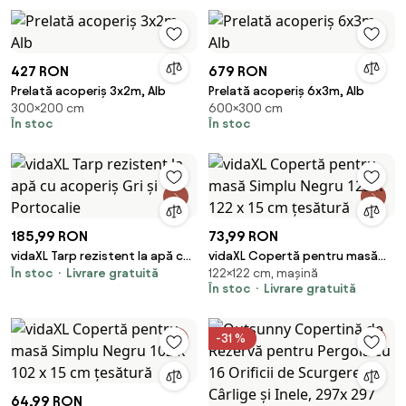
427 RON
679 RON
Prelată acoperiș 3x2m, Alb
Prelată acoperiș 6x3m, Alb
300×200 cm
600×300 cm
În stoc
În stoc
185,99 RON
73,99 RON
vidaXL Tarp rezistent la apă cu
vidaXL Copertă pentru masă
În stoc
Livrare gratuită
122×122 cm, mașină
acoperiș Gri și Portocalie
Simplu Negru 122 x 122 x 15 cm
În stoc
Livrare gratuită
țesătură
-31 %
64,99 RON