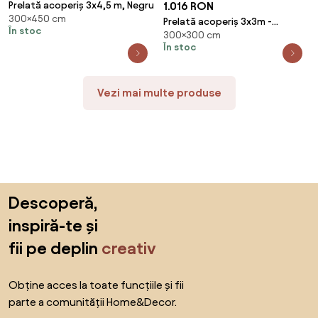
1.016 RON
Prelată acoperiș 3x4,5 m, Negru
300×450 cm
Prelată acoperiș 3x3m -
În stoc
300×300 cm
hexagonal, Verde
În stoc
Vezi mai multe produse
Sari peste subsol, revino la începutul paginii
Descoperă,
inspiră-te și
fii pe deplin
creativ
Obține acces la toate funcțiile și fii
parte a comunității Home&Decor.