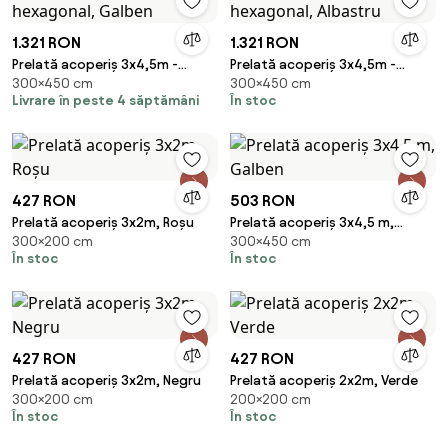
1.321 RON
1.321 RON
Prelată acoperiș 3x4,5m -
Prelată acoperiș 3x4,5m -
300×450 cm
300×450 cm
hexagonal, Galben
hexagonal, Albastru
Livrare în peste 4 săptămâni
În stoc
427 RON
503 RON
Prelată acoperiș 3x2m, Roșu
Prelată acoperiș 3x4,5 m,
300×200 cm
300×450 cm
Galben
În stoc
În stoc
427 RON
427 RON
Prelată acoperiș 3x2m, Negru
Prelată acoperiș 2x2m, Verde
300×200 cm
200×200 cm
În stoc
În stoc