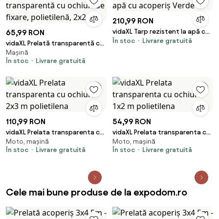
210,99 RON
vidaXL Tarp rezistent la apă cu
65,99 RON
În stoc
Livrare gratuită
acoperiș Verde
vidaXL Prelată transparentă cu
Mașină
ochiuri de fixare, polietilenă,
În stoc
Livrare gratuită
2x2 m
110,99 RON
54,99 RON
vidaXL Prelata transparenta cu
vidaXL Prelata transparenta cu
Moto, mașină
Moto, mașină
ochiuri 2x3 m polietilena
ochiuri 1x2 m polietilena
În stoc
Livrare gratuită
În stoc
Livrare gratuită
Cele mai bune produse de la expodom.ro