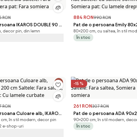
884 RON
5 RON
990 RON
ersoana IKAROS DOUBLE 90 x
Pat de o persoana Emily 80
n, decor pin, din lemn
80×200 cm, cu saltea, în stil mo
racit/alb Saltele: Fara
nuc Saltele: Cu saltele Som
În stoc
iera pat: Fara somiera
Somiera pat: Cu lamele dre
-15 %
261 RON
7 RON
307 RON
ersoana Culoare alb, IKAROS
Pat de o persoana ADA 90x2
cm, în stil modern, decor pin
90×200 cm, în stil modern, deco
 Saltele: Fara saltea,
Saltele: Fara saltea, Somiera
 2 e-shop-uri
În stoc
t: Cu lamele curbate
somiera