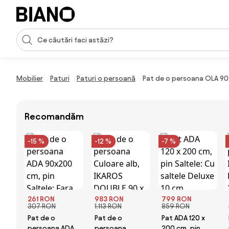
Sari peste navigare, accesează conținutul
Introducerea căutării
Sari peste conținut, mergi la subsol
Mobilier
Paturi
Paturi o persoană
Pat de o persoana OLA 90x
Recomandăm
-15 %
-12 %
-7 %
261 RON
983 RON
799 RON
307 RON
1.113 RON
859 RON
Pat de o
Pat de o
Pat ADA 120 x
persoana ADA
persoana
200 cm, pin