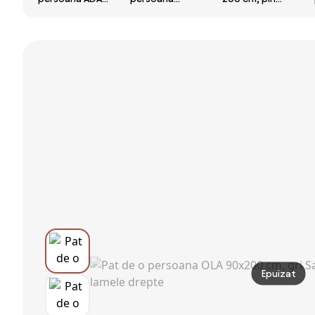
90x200 cm, pin
Culoare alb,
Saltele: Cu
Saltele: Fara
IKAROS DOUBLE
saltele Deluxe
saltea, Somiera
90 x 200 cm
10 cm, Somiera
pat: Fara
Saltele: Cu
pat: Cu lamele
somiera
saltele Coco
drepte
Maxi 20 cm,
Somiera pat:
Cu lamele
curbate
Epuizat