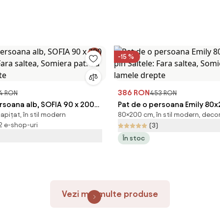
-15 %
386 RON
4 RON
453 RON
rsoana alb, SOFIA 90 x 200
Pat de o persoana Emily 80x
pițat, în stil modern
80×200 cm, în stil modern, deco
 Fara saltea, Somiera pat: Cu
Saltele: Fara saltea, Somiera
 2 e-shop-uri
(3)
pte
lamele drepte
În stoc
Vezi mai multe produse