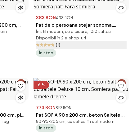
383 RON
433 RON
x200 cm,
Pat de o persoana stejar sonoma,
dern
În stil modern, cu picioare, fără saltea
mera 18 cm,
SOFIA 90 x 200 cm Saltele: Fara saltea,
Disponibil în 2 e-shop-uri
pte
Somiera pat: Fara somiera
(1)
În stoc
-6 %
773 RON
819 RON
00 cm, pin
Pat SOFIA 90 x 200 cm, beton Saltele:
r fag
80×95×206 cm, cu saltea, în stil modern
 pat: Fara
Cu saltele Deluxe 10 cm, Somiera pat:
În stoc
Cu lamele drepte