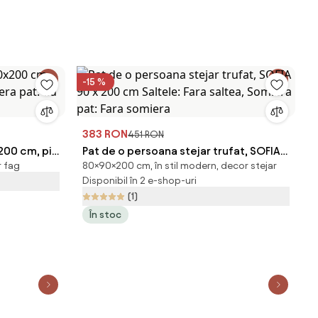
-15 %
383 RON
451 RON
200 cm, pin
Pat de o persoana stejar trufat, SOFIA
r fag
80×90×200 cm, în stil modern, decor stejar
 pat: Cu
90 x 200 cm Saltele: Fara saltea,
Disponibil în 2 e-shop-uri
Somiera pat: Fara somiera
(1)
În stoc