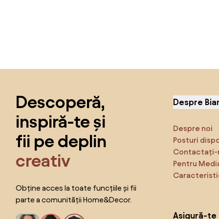
Sari peste subsol, revino la începutul paginii
Descoperă,
Despre Bia
inspiră-te și
Despre noi
fii pe deplin
Posturi disp
Contactați-
creativ
Pentru Medi
Caracteristi
Obține acces la toate funcțiile și fii
parte a comunității Home&Decor.
Asigură-te 