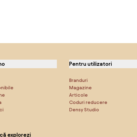
no
Pentru utilizatori
Branduri
onibile
Magazine
ne
Articole
a
Coduri reducere
ci
Densy Studio
că explorezi