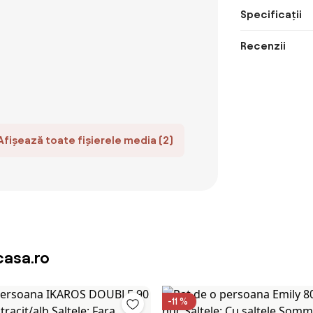
Specificații
Recenzii
Afișează toate fișierele media (2)
asa.ro
-11 %