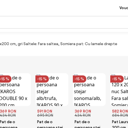
Vou
200 cm, gri Saltele: Fara saltea, Somiera pat: Cu lamele drepte
-15 %
-15 %
-15 %
-15 %
369 RON
591 RON
369 RON
582 RON
434 RON
695 RON
434 RON
684 RON
Pat de o
Pat de o
Pat de o
Pat Laur
persoana
persoana stejar
persoana stejar
200 cm,