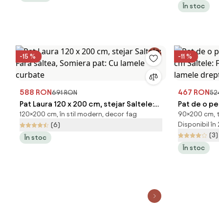
În stoc
-15 %
-11 %
588 RON
467 RON
691 RON
52
Pat Laura 120 x 200 cm, stejar Saltele:
Pat de o pe
120×200 cm, în stil modern, decor fag
90×200 cm, ta
Fara saltea, Somiera pat: Cu lamele
cm Saltele:
Disponibil în
(6)
curbate
lamele dre
(3)
În stoc
În stoc