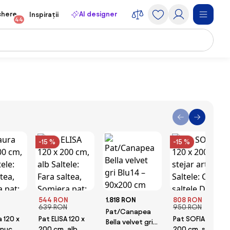
chere
AI designer
Inspirații
44
-15 %
-15 %
544 RON
1.818 RON
808 RON
639 RON
950 RON
Pat/Canapea
a 120 x
Pat ELISA 120 x
Pat SOFIA 120 x
Bella velvet gri
 nuc
200 cm, alb
200 cm, stejar