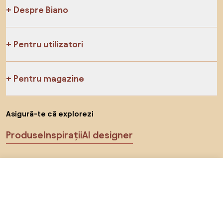
Despre Biano
Pentru utilizatori
Pentru magazine
Asigură-te că explorezi
Produse
Inspirații
AI designer
Ne poți găsi pe rețelele de socializare
3.187,69 RON
Către magazin