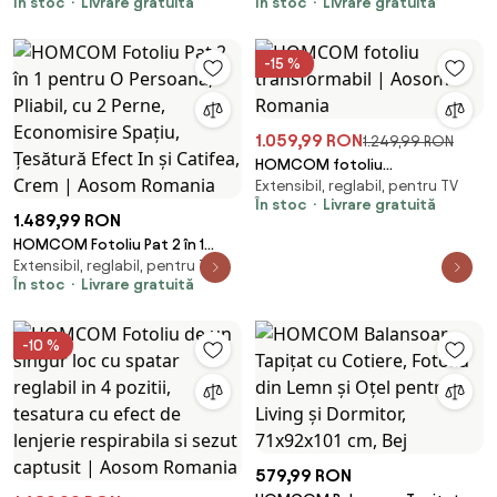
În stoc
Livrare gratuită
În stoc
Livrare gratuită
acasă! - Scanare automata, AI
Voice,încărcare wireless
telefon, Incalzire, Zero Gravity,
-15 %
difuzoare Bluetooth, controler
rapid
1.059,99 RON
1.249,99 RON
HOMCOM fotoliu
Extensibil, reglabil, pentru TV
transformabil | Aosom Romania
În stoc
Livrare gratuită
1.489,99 RON
HOMCOM Fotoliu Pat 2 în 1
Extensibil, reglabil, pentru TV
pentru O Persoană, Pliabil, cu 2
În stoc
Livrare gratuită
Perne, Economisire Spațiu,
Țesătură Efect In și Catifea,
Crem | Aosom Romania
-10 %
579,99 RON