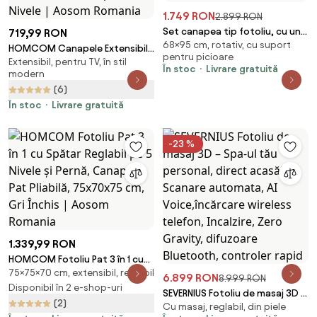
1.749 RON
2.899 RON
Set canapea tip fotoliu, cu un
719,99 RON
68×95 cm, rotativ, cu suport
singur loc, taburet inclus,
HOMCOM Canapele Extensibile
pentru picioare
material tip boucle, rotativ, Alb
Extensibil, pentru TV, în stil
Individuală Alb Crem 63x73x81
În stoc
Livrare gratuită
modern
cm cu Pernă Extensibilă pe 5
(6)
Nivele | Aosom Romania
În stoc
Livrare gratuită
-23 %
1.339,99 RON
HOMCOM Fotoliu Pat 3 în 1 cu
75×75×70 cm, extensibil, reglabil
Spătar Reglabil pe 5 Nivele și
6.899 RON
8.999 RON
Pernă, Canapea Pat Pliabilă,
Disponibil în 2 e-shop-uri
SEVERNIUS Fotoliu de masaj 3D –
75x70x75 cm, Gri Închis | Aosom
(2)
Cu masaj, reglabil, din piele
Spa-ul tău personal, direct
Romania