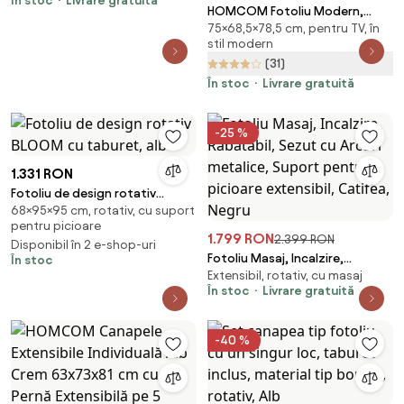
În stoc
Livrare gratuită
Aosom Romania
HOMCOM Fotoliu Modern,
75×68,5×78,5 cm, pentru TV, în
Captușit, cu Cotiere din Lemn,
stil modern
Confortabil, 68.5x78.5x75 cm |
(31)
Aosom Romania
În stoc
Livrare gratuită
-25 %
1.331 RON
Fotoliu de design rotativ
68×95×95 cm, rotativ, cu suport
BLOOM cu taburet, alb
pentru picioare
1.799 RON
2.399 RON
Disponibil în 2 e-shop-uri
Fotoliu Masaj, Incalzire,
În stoc
Extensibil, rotativ, cu masaj
Rabatabil, Sezut cu Arcuri
În stoc
Livrare gratuită
metalice, Suport pentru
picioare extensibil, Catifea,
Negru
-40 %