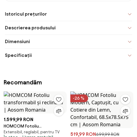
Istoricul prețurilor
Descrierea produsului
Dimensiuni
Specificații
Recomandăm
-26 %
1.599,99 RON
HOMCOM Fotoliu
Extensibil, reglabil, pentru TV
transformabil și reclinabil |
519,99 RON
699,99 RON