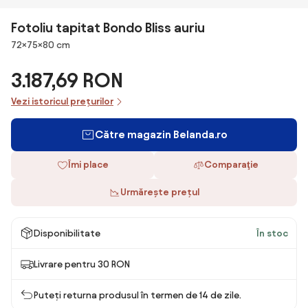
Fotoliu tapitat Bondo Bliss auriu
Dimensiuni
72×75×80 cm
3.187,69 RON
Vezi istoricul prețurilor
Către magazin Belanda.ro
Îmi place
Comparaţie
Urmărește prețul
Disponibilitate
În stoc
Livrare pentru 30 RON
Puteți returna produsul în termen de 14 de zile.