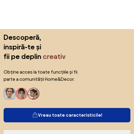
Sari peste subsol, revino la începutul paginii
Descoperă,
inspiră-te și
fii pe deplin
creativ
Obține acces la toate funcțiile și fii
parte a comunității Home&Decor.
Vreau toate caracteristicile!