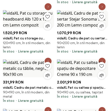
În stoc
Livrare gratuită
1.520,99 RON
1.070,99 RON
vidaXL Pat cu storage cu
vidaXL Cadru de pat cu sertar
120×190 cm, în stil modern, din
90×200 cm, în stil modern, din
headboard Alb 120 x 190 cm
Stejar Sonoma 90 x 200 cm
lemn
lemn
Lemn compozit
Lemn compozit
În stoc
Livrare gratuită
În stoc
Livrare gratuită
331,99 RON
2.001,99 RON
vidaXL Cadru de pat metalic cu
vidaXL Pat cu saltea și spațiu
90×190 cm, în stil modern, din
90×190 cm, cu saltea, tapițat
tăblie, negru, 90x190 cm
de depozitare Creme 90 x 190
metal
În stoc
Livrare gratuită
cm
În stoc
Livrare gratuită