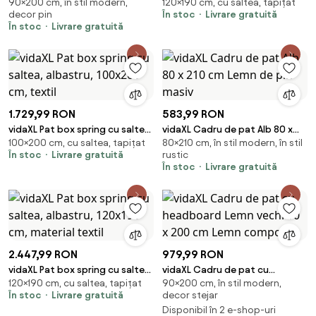
90×200 cm, în stil modern,
120×190 cm, cu saltea, tapițat
Gri Sonoma 90 x 200 cm Lemn
negru, 120x190 cm, catifea
decor pin
În stoc
Livrare gratuită
de pin masiv
În stoc
Livrare gratuită
1.729,99 RON
583,99 RON
vidaXL Pat box spring cu saltea,
vidaXL Cadru de pat Alb 80 x
100×200 cm, cu saltea, tapițat
80×210 cm, în stil modern, în stil
albastru, 100x200 cm, textil
210 cm Lemn de pin masiv
În stoc
Livrare gratuită
rustic
În stoc
Livrare gratuită
2.447,99 RON
979,99 RON
vidaXL Pat box spring cu saltea,
vidaXL Cadru de pat cu
120×190 cm, cu saltea, tapițat
90×200 cm, în stil modern,
albastru, 120x190 cm, material
headboard Lemn vechi 90 x 200
În stoc
Livrare gratuită
decor stejar
textil
cm Lemn compozit
Disponibil în 2 e-shop-uri