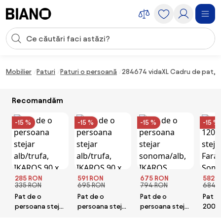
Sari peste navigare, accesează conținutul
Introducerea căutării
Sari peste conținut, mergi la subsol
Mobilier
Paturi
Paturi o persoană
284674 vidaXL Cadru de pat, gr
Recomandăm
-15 %
-15 %
-15 %
-15 %
285 RON
591 RON
675 RON
582 
335 RON
695 RON
794 RON
684 
Pat de o
Pat de o
Pat de o
Pat L
persoana stejar
persoana stejar
persoana stejar
200 c
alb/trufa,
alb/trufa,
sonoma/alb,
Saltel