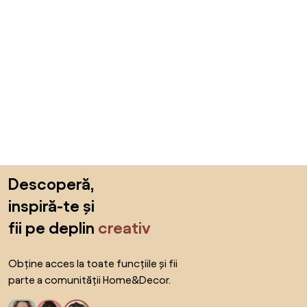
Sari peste subsol, revino la începutul paginii
Descoperă,
inspiră-te și
fii pe deplin
creativ
Obține acces la toate funcțiile și fii
parte a comunității Home&Decor.