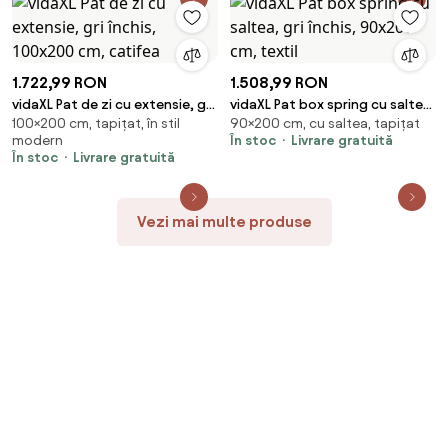
1.722,99 RON
1.508,99 RON
vidaXL Pat de zi cu extensie, gri
vidaXL Pat box spring cu saltea,
100×200 cm, tapițat, în stil
90×200 cm, cu saltea, tapițat
închis, 100x200 cm, catifea
gri închis, 90x200 cm, textil
modern
În stoc
Livrare gratuită
În stoc
Livrare gratuită
Vezi mai multe produse