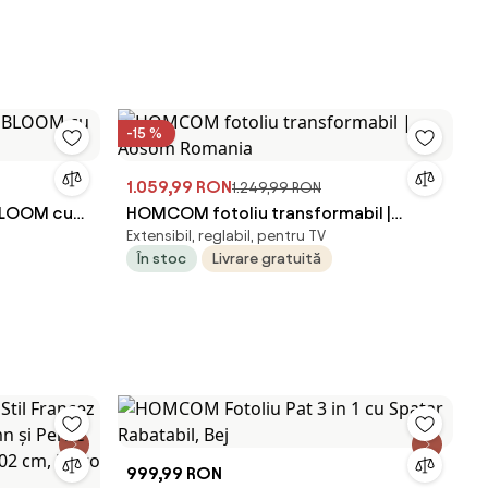
-15 %
1.059,99 RON
1.249,99 RON
 BLOOM cu
HOMCOM fotoliu transformabil |
Extensibil, reglabil, pentru TV
Aosom Romania
În stoc
Livrare gratuită
999,99 RON