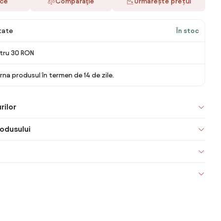
ace
Comparaţie
Urmărește prețul
itate
În stoc
ntru 30 RON
rna produsul în termen de 14 de zile.
rilor
odusului