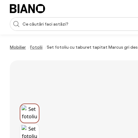
Sari peste navigare, accesează conținutul
Introducerea căutării
Sari peste conținut, mergi la subsol
Mobilier
Fotolii
Set fotoliu cu taburet tapitat Marcus gri des