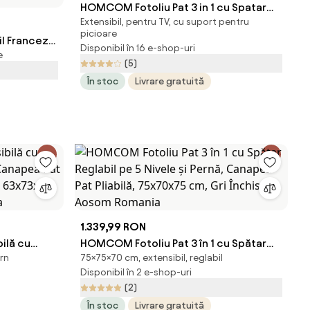
HOMCOM Fotoliu Pat 3 in 1 cu Spatar
Extensibil, pentru TV, cu suport pentru
Rabatabil, Bej
picioare
l Francez
Disponibil în 16 e-shop-uri
e
mn și Perne
(5)
102 cm,
În stoc
Livrare gratuită
1.339,99 RON
ilă cu
HOMCOM Fotoliu Pat 3 în 1 cu Spătar
ern
75×75×70 cm, extensibil, reglabil
, Canapea
Reglabil pe 5 Nivele și Pernă, Canapea
Disponibil în 2 e-shop-uri
rne,
Pat Pliabilă, 75x70x75 cm, Gri Închis |
(2)
m Romania
Aosom Romania
În stoc
Livrare gratuită