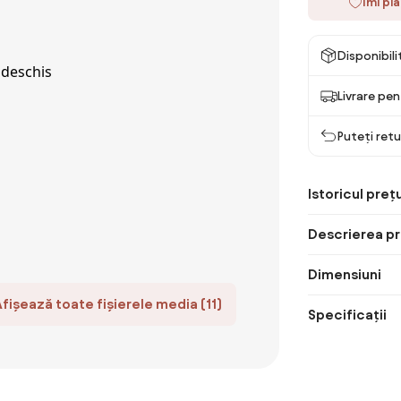
Îmi pl
Disponibil
Livrare pe
Puteți retu
Istoricul prețu
Descrierea pr
Dimensiuni
Afișează toate fișierele media (11)
Specificații