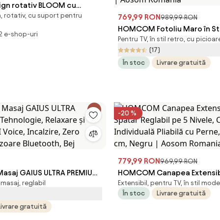
sign rotativ BLOOM cu
 rotativ, cu suport pentru
b
769,99 RON
989,99 RON
HOMCOM Fotoliu Maro în Sti
 2 e-shop-uri
Pentru TV, în stil retro, cu picioar
cu Picioare Îmbrăcate în Le
(17)
cu Huse Detașabile, 74x86x
În stoc
Livrare gratuită
Maro | Aosom Romania
-20 %
779,99 RON
969,99 RON
 Masaj GAIUS ULTRA PREMIUM
HOMCOM Canapea Extensib
 masaj, reglabil
Extensibil, pentru TV, în stil mod
e, Relaxare și Eleganță - AI
Spătar Reglabil pe 5 Nivele
În stoc
Livrare gratuită
zire, Zero Gravity,
Pat Individuală Pliabilă cu Pe
Livrare gratuită
luetooth, Bej
63x73x81 cm, Negru | Aoso