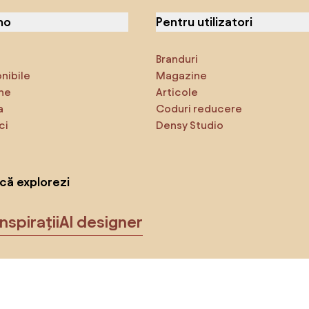
no
Pentru utilizatori
Branduri
onibile
Magazine
ne
Articole
a
Coduri reducere
ci
Densy Studio
că explorezi
Inspirații
AI designer