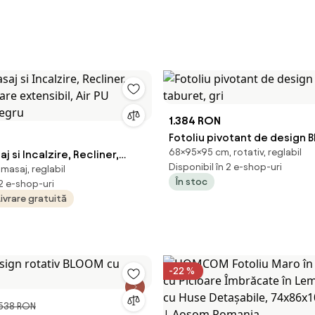
1.384 RON
Fotoliu pivotant de design
68×95×95 cm, rotativ, reglabil
j si Incalzire, Recliner,
taburet, gri
Disponibil în 2 e-shop-uri
 masaj, reglabil
oare extensibil, Air PU
În stoc
 2 e-shop-uri
egru
Livrare gratuită
-22 %
.538 RON