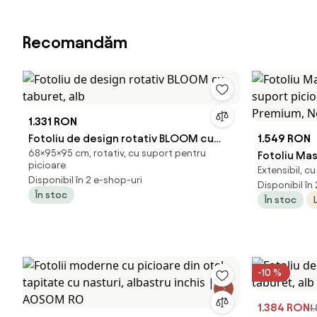
Recomandăm
1.331 RON
Fotoliu de design rotativ BLOOM cu
1.549 RON
68×95×95 cm, rotativ, cu suport pentru
taburet, alb
Fotoliu Masa
picioare
Extensibil, cu
suport pici
Disponibil în 2 e-shop-uri
Disponibil în
Premium, N
În stoc
În stoc
-10 %
1.384 RON
1