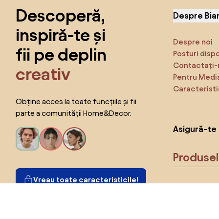
Descoperă,
Despre Bia
inspiră-te și
Despre noi
fii pe deplin
Posturi disp
Contactați-
creativ
Pentru Medi
Caracteristi
Obține acces la toate funcțiile și fii
parte a comunității Home&Decor.
Asigură-te 
Produse
Vreau toate caracteristicile!