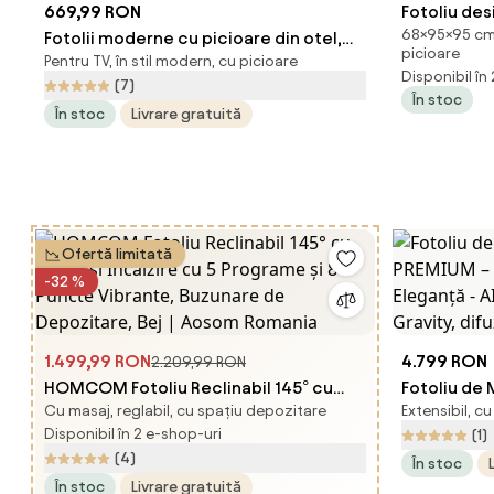
669,99 RON
Fotoliu de
68×95×95 cm,
Fotolii moderne cu picioare din otel,
taburet, al
picioare
Pentru TV, în stil modern, cu picioare
tapitate cu nasturi, albastru inchis |
Disponibil în
(7)
AOSOM RO
În stoc
În stoc
Livrare gratuită
Ofertă limitată
-32 %
1.499,99 RON
4.799 RON
2.209,99 RON
HOMCOM Fotoliu Reclinabil 145° cu
Fotoliu de
Cu masaj, reglabil, cu spațiu depozitare
Extensibil, cu
Masaj și Încălzire cu 5 Programe și 8
– Tehnologi
Disponibil în 2 e-shop-uri
(1)
Puncte Vibrante, Buzunare de
Voice, Incal
(4)
În stoc
Depozitare, Bej | Aosom Romania
difuzoare B
În stoc
Livrare gratuită