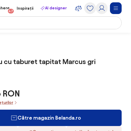
chere
AI designer
Inspirații
47
iu cu taburet tapitat Marcus gri
6 RON
ețurilor
Către magazin Belanda.ro