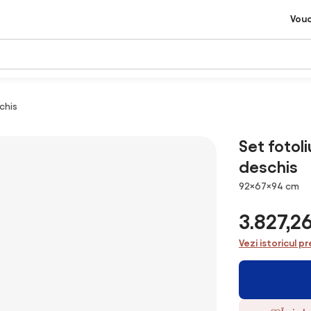
Vou
chis
Set fotol
deschis
Dimensiuni
92×67×94 cm
3.827,2
Vezi istoricul pr