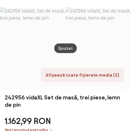
mobilier pentru
piese, cu 4
MARK negru
Scaun
bucatarie |
Scaune
Mode
Aosom Romania
Rotunde,
Dinin
Economie de
Roma
Spațiu, Design
Rustic Maro,
pentru
Bucătărie |
Epuizat
Aosom Romania
Afișează toate fișierele media (2)
242956 vidaXL Set de masă, trei piese, lemn
de pin
1.162,99 RON
Vezi istoricul prețurilor