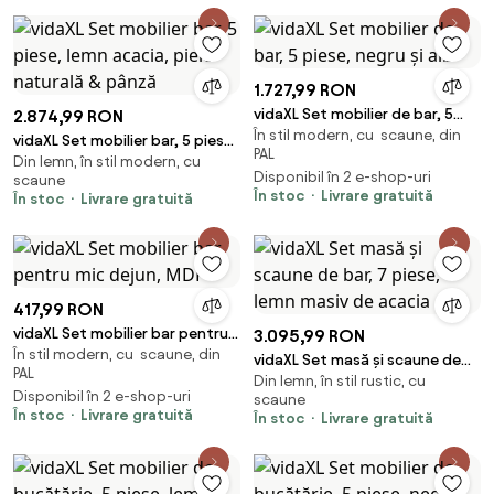
1.727,99 RON
vidaXL Set mobilier de bar, 5
2.874,99 RON
În stil modern, cu scaune, din
piese, negru și alb
vidaXL Set mobilier bar, 5 piese,
PAL
Din lemn, în stil modern, cu
lemn acacia, piele naturală &
Disponibil în 2 e-shop-uri
scaune
pânză
În stoc
Livrare gratuită
În stoc
Livrare gratuită
417,99 RON
vidaXL Set mobilier bar pentru
3.095,99 RON
În stil modern, cu scaune, din
mic dejun, MDF
vidaXL Set masă și scaune de
PAL
Din lemn, în stil rustic, cu
bar, 7 piese, lemn masiv de
Disponibil în 2 e-shop-uri
scaune
acacia
În stoc
Livrare gratuită
În stoc
Livrare gratuită