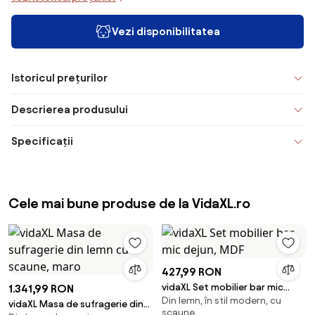
Vezi disponibilitatea
Istoricul prețurilor
Descrierea produsului
Specificații
Cele mai bune produse de la VidaXL.ro
427,99 RON
vidaXL Set mobilier bar mic
1.341,99 RON
Din lemn, în stil modern, cu
dejun, MDF
vidaXL Masa de sufragerie din
scaune