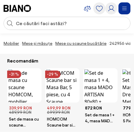
Sari peste navigare, accesează conținutul
Introducerea căutării
Sari peste conținut, mergi la subsol
Mobilier
Mese și măsuțe
Mese cu scaune bucătărie
242956 vidaX
Recomandăm
-31 %
-29 %
339,99 RON
499,99 RON
872 RON
779,
489,99 RON
699,99 RON
Set de masa 1 +
HOM
Set de masa cu
HOMCOM
4, masa MADO
5 Pie
scaune
Scaune bar si
ARTISAN 80x80
Drept
HOMCOM,
Masa Bar, 5
+ scaune BALI
Metal