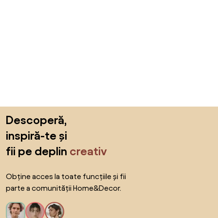
Sari peste subsol, revino la începutul paginii
Descoperă,
inspiră-te și
fii pe deplin
creativ
Obține acces la toate funcțiile și fii
parte a comunității Home&Decor.