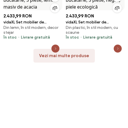
2.433,99 RON
2.433,99 RON
vidaXL Set mobilier de
vidaXL Set mobilier de
Din lemn, în stil modern, decor
Din plastic, în stil modern, cu
bucătărie, 5 piese, lemn masiv
bucătărie, 5 piese, negru, piele
stejar
scaune
de acacia
ecologică
În stoc
Livrare gratuită
În stoc
Livrare gratuită
Vezi mai multe produse