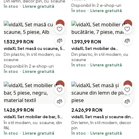
Din lemn, decor pin, cu scaune
lemn cu 4 scaune, maro
Disponibil în 2 e-shop-uri
În stoc
Livrare gratuită
În stoc
Livrare gratuită
1.532,99 RON
1.393,99 RON
vidaXL Set masă cu scaune, 5
vidaXL Set mobilier de
Din plastic, în stil modern, cu
Din plastic, în stil modern, cu
piese, Alb
bucătărie, 7 piese, maro
scaune
scaune
În stoc
Livrare gratuită
Disponibil în 2 e-shop-uri
În stoc
Livrare gratuită
1.426,99 RON
2.426,99 RON
vidaXL Set mobilier de bar, 5
vidaXL Set masă și scaune din
În stil modern, cu scaune, din
Din lemn, în stil modern, decor
piese, negru, material textil
lemn de pin, 7 piese
PAL
pin
În stoc
Livrare gratuită
În stoc
Livrare gratuită