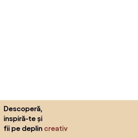
Sari peste subsol, revino la începutul paginii
Descoperă,
inspiră-te și
fii pe deplin
creativ