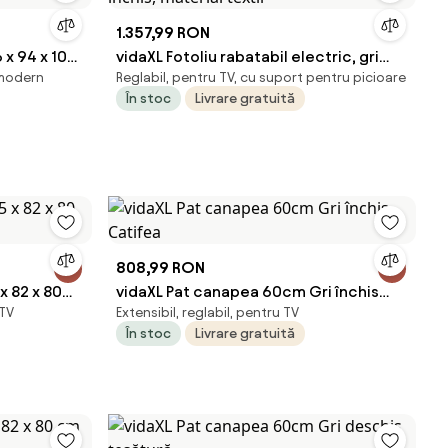
1.357,99 RON
 x 94 x 102
vidaXL Fotoliu rabatabil electric, gri
 modern
Reglabil, pentru TV, cu suport pentru picioare
închis, material textil
În stoc
Livrare gratuită
808,99 RON
x 82 x 80
vidaXL Pat canapea 60cm Gri închis
 TV
Extensibil, reglabil, pentru TV
Catifea
În stoc
Livrare gratuită