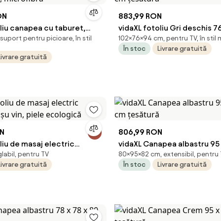
ON
883,99 RON
liu canapea cu taburet,
vidaXL fotoliu Gri deschis 76
suport pentru picioare, în stil
102×76×94 cm, pentru TV, în stil
m, microfibră
cm țesătură
În stoc
Livrare gratuită
Livrare gratuită
ON
806,99 RON
liu de masaj electric
vidaXL Canapea albastru 95 
labil, pentru TV
80×95×82 cm, extensibil, pentru
roșu vin, piele ecologică
cm țesătură
Livrare gratuită
În stoc
Livrare gratuită