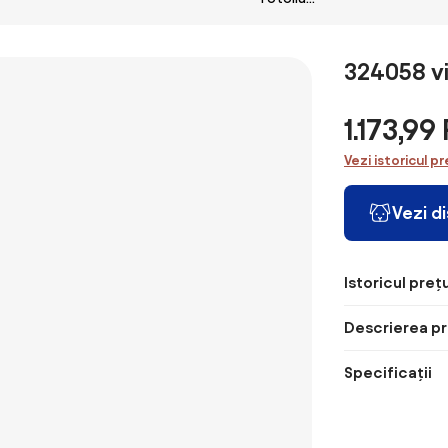
Scaun din
Design din
cu tabur
Reclinabil 145°
Material,
Catifea Gri
verde de
cu Masaj și
Fotoliu
Fotoliu de
Încălzire cu 5
Capitonat
Dormitor cu
324058 vi
Programe și 8
pentru
Spatar Inalt,
Puncte
Dormitor,
picioare din
Vibrante,
1.173,9
Sufragerie, cu
metal zincat
Buzunare de
Picioare din
75x63x73cm |
Depozitare, Bej
Vezi istoricul pr
Lemn,
Aosom Romania
| Aosom
64x74,5x75,5
Romania
cm, Gri | Aosom
Vezi d
Romania
Istoricul prețu
Descrierea pr
Specificații