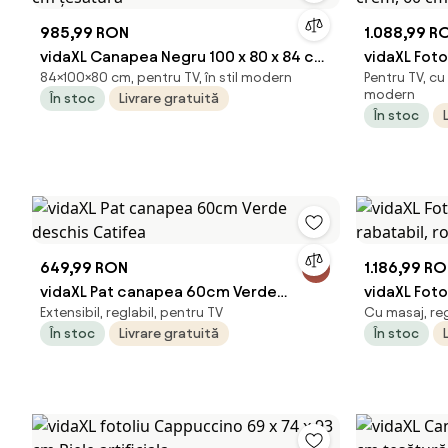
985,99 RON
1.088,99 R
vidaXL Canapea Negru 100 x 80 x 84 cm
vidaXL Foto
84×100×80 cm, pentru TV, în stil modern
Pentru TV, cu 
țesătură
crem, 60 c
modern
În stoc
Livrare gratuită
În stoc
649,99 RON
1.186,99 R
vidaXL Pat canapea 60cm Verde
vidaXL Foto
Extensibil, reglabil, pentru TV
Cu masaj, reg
deschis Catifea
rabatabil, 
În stoc
Livrare gratuită
În stoc