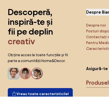
Descoperă,
Despre Bia
inspiră-te și
Despre noi
fii pe deplin
Posturi disp
Contactați-
creativ
Pentru Medi
Caracteristi
Obține acces la toate funcțiile și fii
parte a comunității Home&Decor.
Asigură-te 
Produse
Vreau toate caracteristicile!