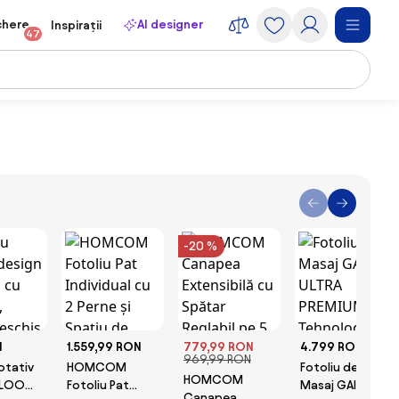
chere
AI designer
Inspirații
47
-20 %
N
1.559,99 RON
779,99 RON
4.799 RON
969,99 RON
rotativ
HOMCOM
Fotoliu de
HOMCOM
BLOOM
Fotoliu Pat
Masaj GAIUS
Canapea