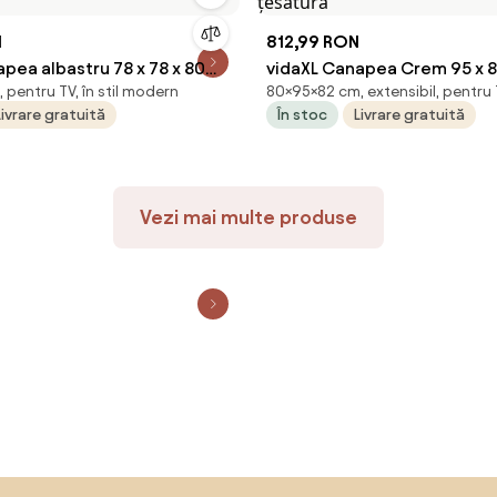
N
812,99 RON
pea albastru 78 x 78 x 80
vidaXL Canapea Crem 95 x 8
pentru TV, în stil modern
80×95×82 cm, extensibil, pentru
ă
țesătură
Livrare gratuită
În stoc
Livrare gratuită
Vezi mai multe produse