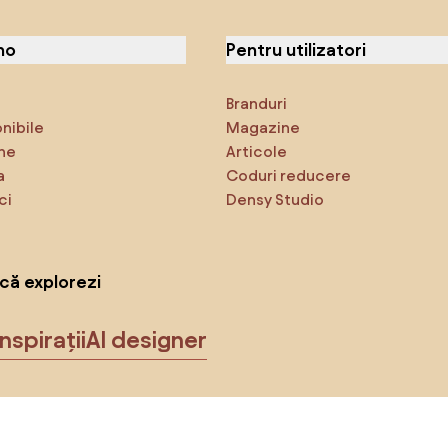
no
Pentru utilizatori
Branduri
onibile
Magazine
ne
Articole
a
Coduri reducere
ci
Densy Studio
că explorezi
Inspirații
AI designer