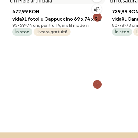
672,99 RON
739,99 RO
vidaXL fotoliu Cappuccino 69 x 74 x 93
vidaXL Cana
93×69×74 cm, pentru TV, în stil modern
80×78×78 cm, 
cm Piele artificiala
cm țesătur
În stoc
Livrare gratuită
În stoc
Sari peste subsol, revino la începutul paginii