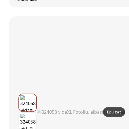
economisire
BLOOM cu
Podea Relaxant
spatiu,
taburet, alb
Rotativ 360° cu
Incalzire,
Spătar Reglabil
Bluetooth,
în 5 Poziții,
masaj role si
62x70x95 cm,
masaj vibrator,
Gri | Aosom
piele PU
Romania
premium, Negru
Epuizat