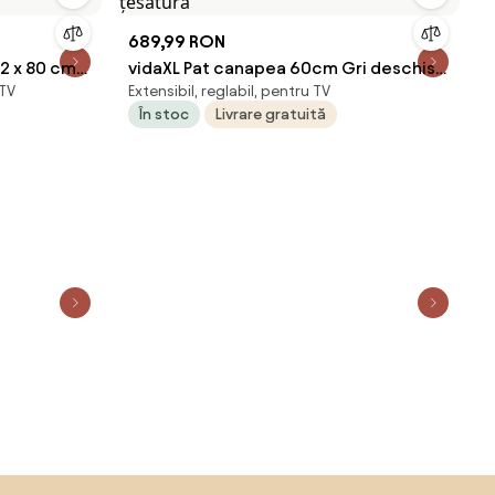
689,99 RON
2 x 80 cm
vidaXL Pat canapea 60cm Gri deschis
 TV
Extensibil, reglabil, pentru TV
țesătură
În stoc
Livrare gratuită