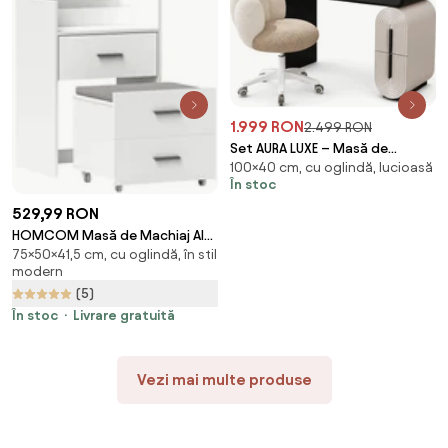
1.999 RON
2.499 RON
Set AURA LUXE – Masă de
100×40 cm, cu oglindă, lucioasă
Toaletă pentru Machiaj,
În stoc
Oglindă iluminată LED, Control
touch, Trei tipuri culoare,
529,99 RON
Scaun, 100 cm, Negru/Bej
HOMCOM Masă de Machiaj Alb
75×50×41,5 cm, cu oglindă, în stil
Masă de Toaletă cu Oglindă
modern
Rabatabilă, Taburet Detașabil
(5)
și Lavabil, 50x41.5x75 cm |
Aosom Romania
În stoc
Livrare gratuită
Vezi mai multe produse