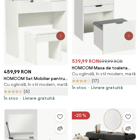
539,99 RON
599,99 RON
HOMCOM Masa de toaleta
459,99 RON
Cu oglindă, în stil modern, mată
pentru dormitor cu oglinda si
HOMCOM Set Mobilier pentru
scaun asortat, masa de
(17)
Cu oglindă, în stil modern, mată
Toaletă cu Oglindă, Taburet și
machiaj cu compartiment
În stoc
Livrare gratuită
Sertar, Design Elegant, Masa
(6)
ascuns si sertar din lemn, alb |
Consola Alb | Aosom Romania
În stoc
Livrare gratuită
Aosom Romania
-20 %