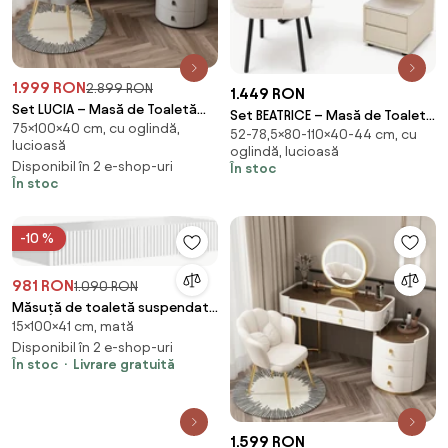
1.999 RON
2.899 RON
1.449 RON
Set LUCIA – Masă de Toaletă
Set BEATRICE – Masă de Toaletă
75×100×40 cm, cu oglindă,
pentru Machiaj, Oglindă
52-78,5×80-110×40-44 cm, cu
pentru Machiaj, Incarcare
lucioasă
Iluminată LED, Control Touch, 6
oglindă, lucioasă
Wireless, Oglindă Iluminată LED,
Disponibil în 2 e-shop-uri
În stoc
sertare, Comoda, Scaun, Gri
Control Touch, 5 sertare,
În stoc
Comodă iluminata LED, Difuzor
Bluetooth, Scaun
-10 %
981 RON
1.090 RON
Măsuță de toaletă suspendată
15×100×41 cm, mată
cu sertare Nicole 100 cm - alb
mat
Disponibil în 2 e-shop-uri
În stoc
Livrare gratuită
1.599 RON