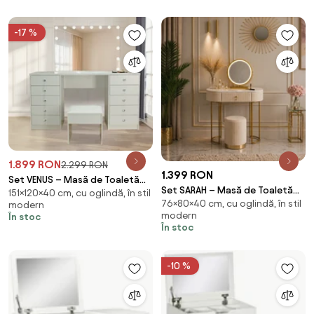
Comoda, Taburet, 80 cm, Alb
-17 %
1.899 RON
2.299 RON
1.399 RON
Set VENUS – Masă de Toaletă
Set SARAH – Masă de Toaletă
151×120×40 cm, cu oglindă, în stil
pentru Machiaj, Oglindă
76×80×40 cm, cu oglindă, în stil
pentru Machiaj, Oglindă
modern
Iluminată LED, Control Touch,
modern
În stoc
Iluminată LED, Control Touch,
Incarcare USB, 10 sertare, Alb
În stoc
Sertar, Taburet, 80x40x76 cm,
Bej/Auriu
-10 %