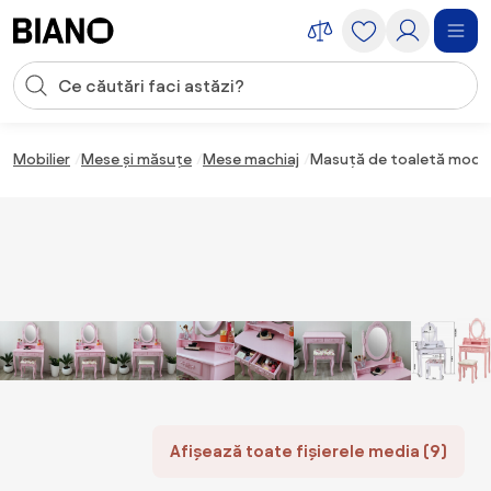
Sari peste navigare, accesează conținutul
Introducerea căutării
Sari peste conținut, mergi la subsol
Mobilier
Mese și măsuțe
Mese machiaj
Masuță de toaletă moder
Afișează toate fișierele media (9)