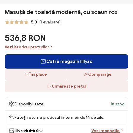
Masuță de toaletă modernă, cu scaun roz
5,0
(1 evaluare)
536,8 RON
Vezi istoricul prețurilor
Către magazin lilly.ro
Îmi place
Comparaţie
Urmărește prețul
Disponibilitate
În stoc
Puteți returna produsul în termen de 14 de zile.
lilly.ro
Vezi recenziile