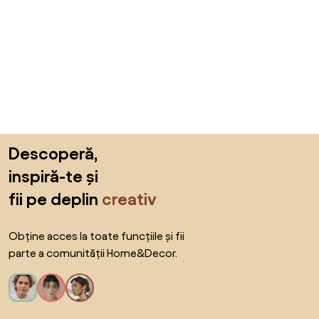
Sari peste subsol, revino la începutul paginii
Descoperă,
inspiră-te și
fii pe deplin
creativ
Obține acces la toate funcțiile și fii
parte a comunității Home&Decor.