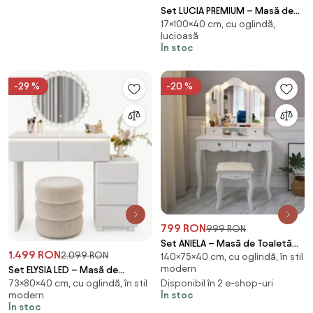
Set LUCIA PREMIUM – Masă de
17×100×40 cm, cu oglindă,
Toaletă pentru Machiaj,
lucioasă
Incarcare Wireless+USB+USB C,
În stoc
Difuzor Bluetooth, Oglindă
Iluminată LED, Control Touch,
trei tipuri culoare, 6 sertare,
-29 %
-20 %
Scaun, 100 cm
799 RON
999 RON
Set ANIELA – Masă de Toaletă
1.499 RON
2.099 RON
140×75×40 cm, cu oglindă, în stil
pentru Machiaj, 3 Oglinzi
modern
Set ELYSIA LED – Masă de
Iluminate LED, Control Touch, 4
73×80×40 cm, cu oglindă, în stil
Disponibil în 2 e-shop-uri
Toaletă pentru Machiaj, cu
sertare, Scaun, Alb
modern
În stoc
Oglindă Iluminată LED, în trei
În stoc
culori, Control Touch,