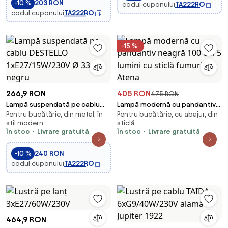
-10 %
203 RON
codul cuponului
TA222RO
codul cuponului
TA222RO
-15 %
266,9 RON
405 RON
475 RON
Lampă suspendată pe cablu
Lampă modernă cu pandantiv
Pentru bucătărie, din metal, în
Pentru bucătărie, cu abajur, din
DESTELLO 1xE27/15W/230V Ø 33
neagră 100 cm 5 lumini cu sticlă
stil modern
sticlă
cm negru
fumurie - Atena
În stoc
Livrare gratuită
În stoc
Livrare gratuită
-10 %
240 RON
codul cuponului
TA222RO
464,9 RON