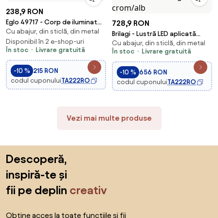
238,9 RON
Eglo 49717 - Corp de iluminat
728,9 RON
Cu abajur, din sticlă, din metal
pendul TALBOT 2 1xE27/60W
Brilagi - Lustră LED aplicată
Disponibil în 2 e-shop-uri
Cu abajur, din sticlă, din metal
MILLA 7xG9/3W/230V negru
În stoc
Livrare gratuită
În stoc
Livrare gratuită
crom/alb
-10 %
215 RON
-10 %
656 RON
codul cuponului
TA222RO
codul cuponului
TA222RO
Vezi mai multe produse
Sari peste subsol, revino la începutul paginii
Descoperă,
inspiră-te și
fii pe deplin
creativ
Obține acces la toate funcțiile și fii