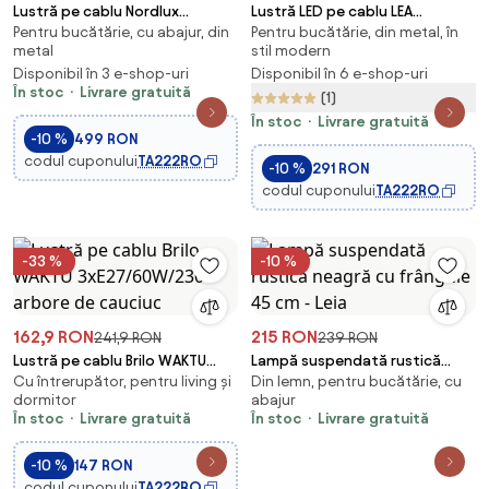
Lustră pe cablu Nordlux
Lustră LED pe cablu LEA
Pentru bucătărie, cu abajur, din
Pentru bucătărie, din metal, în
CARMEN 1xE27/40W/230V negru
LED/20W/230V 4000K d. 50 cm
metal
stil modern
negru
Disponibil în 3 e-shop-uri
Disponibil în 6 e-shop-uri
În stoc
Livrare gratuită
(1)
În stoc
Livrare gratuită
-10 %
499 RON
codul cuponului
TA222RO
-10 %
291 RON
codul cuponului
TA222RO
-33 %
-10 %
162,9 RON
215 RON
241,9 RON
239 RON
Lustră pe cablu Brilo WAKTU
Lampă suspendată rustică
Cu întrerupător, pentru living și
Din lemn, pentru bucătărie, cu
3xE27/60W/230V arbore de
neagră cu frânghie 45 cm - Leia
dormitor
abajur
cauciuc
În stoc
Livrare gratuită
În stoc
Livrare gratuită
-10 %
147 RON
codul cuponului
TA222RO