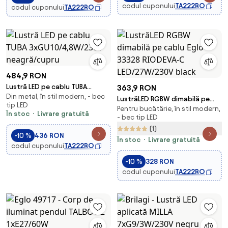
codul cuponului
TA222RO
codul cuponului
TA222RO
484,9 RON
Lustră LED pe cablu TUBA
363,9 RON
Din metal, în stil modern, - bec
3xGU10/4,8W/230V
LustrăLED RGBW dimabilă pe
tip LED
neagră/cupru
Pentru bucătărie, în stil modern,
cablu Eglo 33328 RIODEVA-C
În stoc
Livrare gratuită
- bec tip LED
LED/27W/230V black
(1)
-10 %
436 RON
În stoc
Livrare gratuită
codul cuponului
TA222RO
-10 %
328 RON
codul cuponului
TA222RO