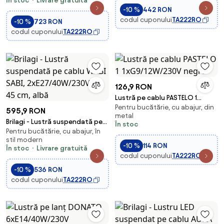
În stoc
Livrare gratuită
-10 %
442 RON
codul cuponului
TA222RO
-10 %
723 RON
codul cuponului
TA222RO
126,9 RON
Lustră pe cablu PASTELO 1
Pentru bucătărie, cu abajur, din
1xG9/12W/230V negru
595,9 RON
metal
Brilagi - Lustră suspendată pe
În stoc
Pentru bucătărie, cu abajur, în
cablu WABI SABI,
stil modern
2xE27/40W/230V, Ø 45 cm,
-10 %
114 RON
În stoc
Livrare gratuită
albă
codul cuponului
TA222RO
-10 %
536 RON
codul cuponului
TA222RO