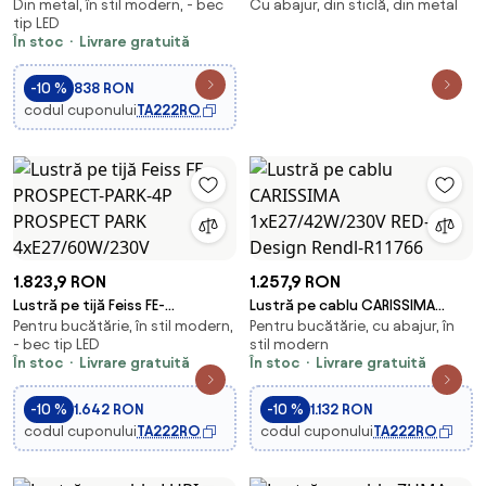
Din metal, în stil modern, - bec
Cu abajur, din sticlă, din metal
LED/26W/230V neagră
metal/sticla, 42x15x50-100 cm
tip LED
În stoc
Livrare gratuită
-10 %
838 RON
codul cuponului
TA222RO
1.823,9 RON
1.257,9 RON
Lustră pe tijă Feiss FE-
Lustră pe cablu CARISSIMA
Pentru bucătărie, în stil modern,
Pentru bucătărie, cu abajur, în
PROSPECT-PARK-4P PROSPECT
1xE27/42W/230V RED-Design
- bec tip LED
stil modern
PARK 4xE27/60W/230V
Rendl-R11766
În stoc
Livrare gratuită
În stoc
Livrare gratuită
-10 %
1.642 RON
-10 %
1.132 RON
codul cuponului
TA222RO
codul cuponului
TA222RO