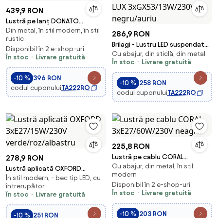
439,9 RON
Lustră pe lanț DONATO
Din metal, în stil modern, în stil
6xE14/40W/230V
286,9 RON
rustic
Brilagi - Lustru LED suspendat
Disponibil în 2 e-shop-uri
Cu abajur, din sticlă, din metal
pe cablu AURA LUX
În stoc
Livrare gratuită
În stoc
Livrare gratuită
3xGX53/13W/230V negru/auriu
-10 %
396 RON
-10 %
258 RON
codul cuponului
TA222RO
codul cuponului
TA222RO
225,8 RON
Lustră pe cablu CORAL
278,9 RON
Cu abajur, din metal, în stil
3xE27/60W/230V neagră
Lustră aplicată OXFORD
modern
În stil modern, - bec tip LED, cu
3xE27/15W/230V
Disponibil în 2 e-shop-uri
întrerupător
verde/roz/albastru
În stoc
Livrare gratuită
În stoc
Livrare gratuită
-10 %
203 RON
-10 %
251 RON