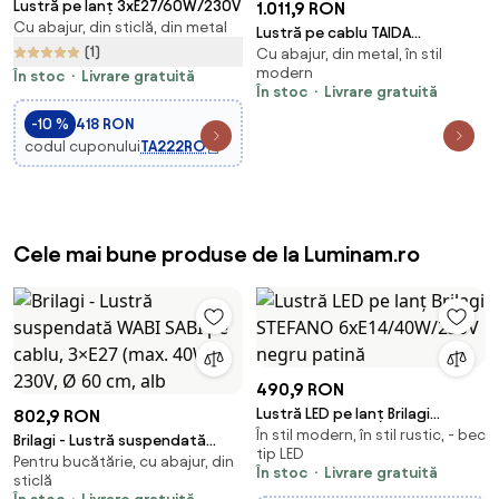
Lustră pe lanț 3xE27/60W/230V
1.011,9 RON
Cu abajur, din sticlă, din metal
Lustră pe cablu TAIDA
(1)
Cu abajur, din metal, în stil
6xG9/40W/230V alamă Jupiter
modern
În stoc
Livrare gratuită
1922
În stoc
Livrare gratuită
-10 %
418 RON
codul cuponului
TA222RO
Cele mai bune produse de la Luminam.ro
490,9 RON
Lustră LED pe lanț Brilagi
802,9 RON
În stil modern, în stil rustic, - bec
STEFANO 6xE14/40W/230V
Brilagi - Lustră suspendată
tip LED
negru patină
Pentru bucătărie, cu abajur, din
WABI SABI pe cablu, 3×E27 (max.
În stoc
Livrare gratuită
sticlă
40W), 230V, Ø 60 cm, alb