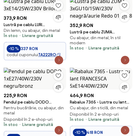
373,9 RON
Lustră pe cablu LURI
352,9 RON
Din lemn, cu abajur, din metal
3xE14/25W/230V Briloner
Lustră pe cablu ZUMA
În stoc
Livrare gratuită
Cu abajur, din metal, în stil
3xGU10/15W/230V neagră/aurie
modern
Redo 01-2218
În stoc
Livrare gratuită
-10 %
337 RON
codul cuponului
TA222RO
225,9 RON
464,9 RON
Pendul pe cablu DODO
Rabalux 7365 - Lustra cu lant
Pentru bucătărie, cu abajur, din
Cu abajur, din sticlă, din metal
1xE27/40W/230V negru/bronz
FRANCESCA 5xE14/40W/230V
metal
Disponibil în 2 e-shop-uri
Disponibil în 2 e-shop-uri
În stoc
Livrare gratuită
În stoc
Livrare gratuită
-10 %
418 RON