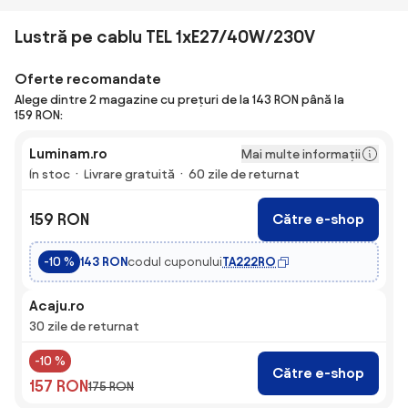
Lustră pe cablu TEL 1xE27/40W/230V
Oferte recomandate
Alege dintre 2 magazine cu prețuri de la 143 RON până la
159 RON:
Luminam.ro
Mai multe informații
În stoc
Livrare gratuită
60 zile de returnat
159 RON
Către e-shop
codul cuponului
TA222RO
-10 %
143 RON
Acaju.ro
30 zile de returnat
-10 %
Către e-shop
157 RON
175 RON