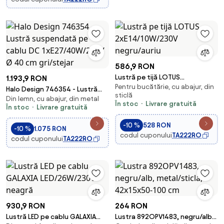
586,9 RON
Lustră pe tijă LOTUS
1.193,9 RON
Pentru bucătărie, cu abajur, din
2xE14/10W/230V negru/auriu
Halo Design 746354 - Lustră
sticlă
Din lemn, cu abajur, din metal
suspendată pe cablu DC
În stoc
Livrare gratuită
În stoc
Livrare gratuită
1xE27/40W/230V Ø 40 cm
gri/stejar
-10 %
528 RON
-10 %
1.075 RON
codul cuponului
TA222RO
codul cuponului
TA222RO
930,9 RON
264 RON
Lustră LED pe cablu GALAXIA
Lustra 892OPV1483, negru/alb,