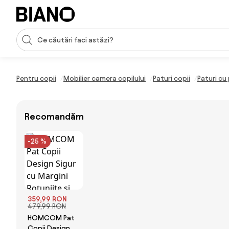
Sari peste navigare, accesează conținutul
Introducerea căutării
Sari peste conținut, mergi la subsol
Pentru copii
Mobilier camera copilului
Paturi copii
Paturi cu
Recomandăm
-25 %
359,99 RON
479,99 RON
HOMCOM Pat
Copii Design