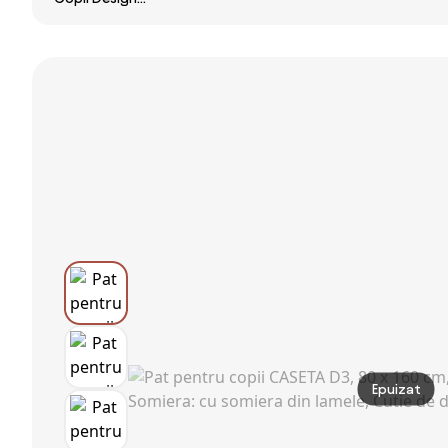
Sigur cu Margini
Rotunjite și Sine
Laterale, 3-6
Ani,
143x73x60cm |
Aosom Romania
Epuizat