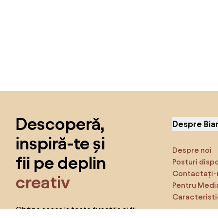
Sari peste subsol, revino la începutul paginii
Descoperă,
Despre Bia
inspiră-te și
Despre noi
fii pe deplin
Posturi disp
Contactați-
creativ
Pentru Medi
Caracteristi
Obține acces la toate funcțiile și fii