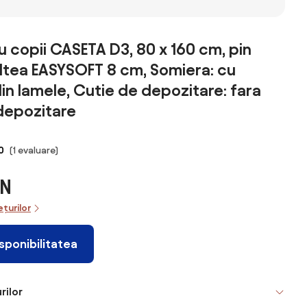
u copii CASETA D3, 80 x 160 cm, pin
altea EASYSOFT 8 cm, Somiera: cu
in lamele, Cutie de depozitare: fara
depozitare
0
(1 evaluare)
ON
ețurilor
isponibilitatea
rilor