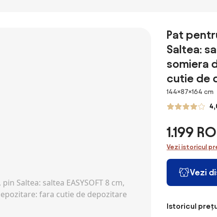
Pat pentr
Saltea: s
somiera d
cutie de 
Dimensiuni
144×87×164 cm
4,
1.199 R
Vezi istoricul pr
Vezi d
Istoricul prețu