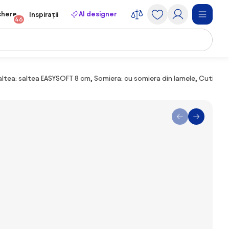
chere
AI designer
Inspirații
46
altea: saltea EASYSOFT 8 cm, Somiera: cu somiera din lamele, Cutie d