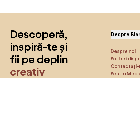
Sari peste subsol, revino la începutul paginii
Descoperă,
Despre Bia
inspiră-te și
Despre noi
fii pe deplin
Posturi disp
Contactați-
creativ
Pentru Medi
Caracteristi
Obține acces la toate funcțiile și fii
parte a comunității Home&Decor.
Asigură-te 
Produse
Vreau toate caracteristicile!