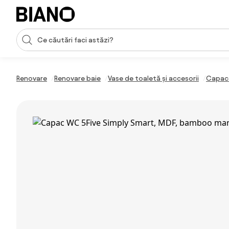
Sari peste navigare, accesează conținutul
Introducerea căutării
Sari peste conținut, mergi la subsol
Renovare
Renovare baie
Vase de toaletă și accesorii
Capac