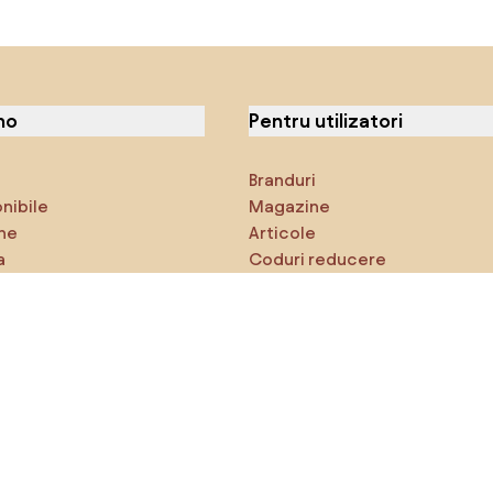
no
Pentru utilizatori
Branduri
onibile
Magazine
ne
Articole
a
Coduri reducere
ci
Densy Studio
că explorezi
Inspirații
AI designer