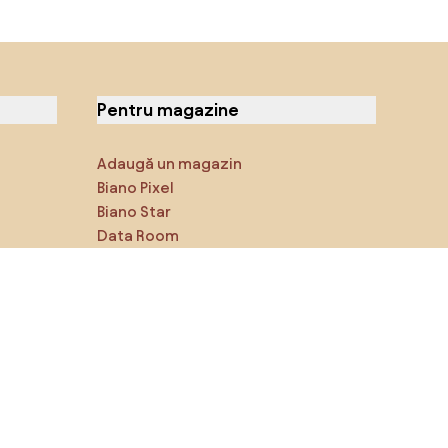
Pentru magazine
Adaugă un magazin
Biano Pixel
Biano Star
Data Room
Ne poți găsi pe rețelele de
socializare