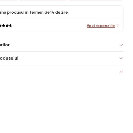
rna produsul în termen de 14 de zile.
Vezi recenziile
rilor
odusului