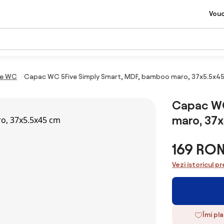
Vou
e WC
Capac WC 5Five Simply Smart, MDF, bamboo maro, 37x5.5x4
Capac WC
maro, 37
169 RO
Vezi istoricul pr
Îmi pl