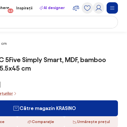
chere
AI designer
Inspirații
46
5 cm
 5Five Simply Smart, MDF, bamboo
x5.5x45 cm
N
ețurilor
Către magazin KRASINO
ace
Comparaţie
Urmărește prețul