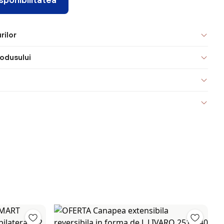
rilor
odusului