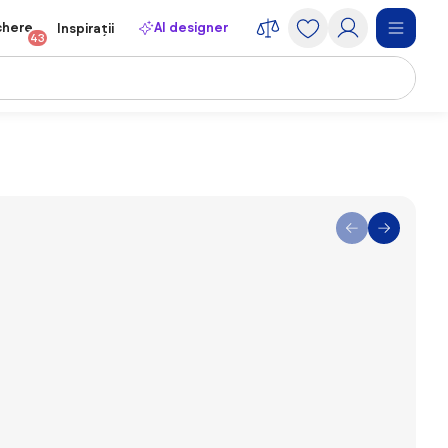
chere
AI designer
Inspirații
43