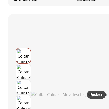
colt VENORIA,
colt bilateral
SMART
crem, reversibil,
ZENA, crem
COSARO verde
220x143 cm + 2
inchis, cu colt
perne GRATUIT
bilateral + 2
perne CADOU
Epuizat