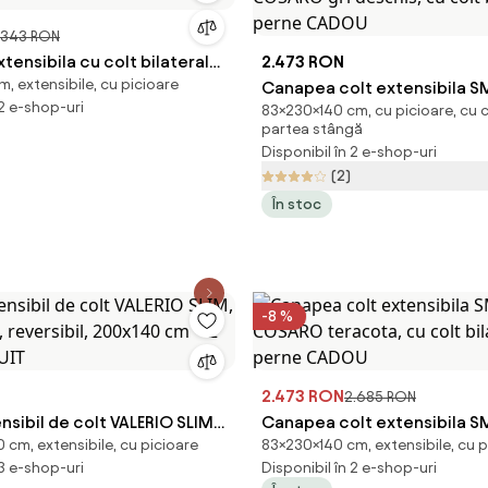
.343 RON
ensibila cu colt bilateral
2.473 RON
, extensibile, cu picioare
Canapea colt extensibila 
 2 e-shop-uri
83×230×140 cm, cu picioare, cu c
COSARO gri deschis, cu colt 
partea stângă
2 perne CADOU
Disponibil în 2 e-shop-uri
(2)
În stoc
-8 %
2.473 RON
2.685 RON
nsibil de colt VALERIO SLIM,
Canapea colt extensibila 
 cm, extensibile, cu picioare
83×230×140 cm, extensibile, cu p
s, reversibil, 200x140 cm + 2
COSARO teracota, cu colt bi
 3 e-shop-uri
Disponibil în 2 e-shop-uri
TUIT
perne CADOU