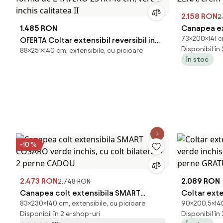
2.158 RON
2
1.485 RON
Canapea ext
73×200×141 cm
OFERTA Coltar extensibil reversibil in
ZENA, crem
Disponibil în
88×251×140 cm, extensibile, cu picioare
forma de L TAVERO 251x140 cm, verde
În stoc
inchis calitatea II
-10 %
2.473 RON
2.089 RON
2.748 RON
Canapea colt extensibila SMART
Coltar exte
83×230×140 cm, extensibile, cu picioare
90×200,5×140
COSARO verde inchis, cu colt bilateral
verde inchi
Disponibil în 2 e-shop-uri
Disponibil în
+ 2 perne CADOU
perne GRA