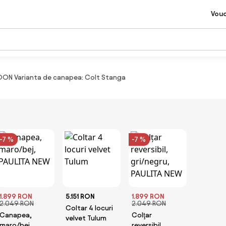
Vou
OON Varianta de canapea: Colt Stanga
-7 %
-7 %
1.899 RON
5.151 RON
1.899 RON
2.049 RON
2.049 RON
Coltar 4 locuri
Canapea,
Colţar
velvet Tulum
maro/bej,
reversibil,