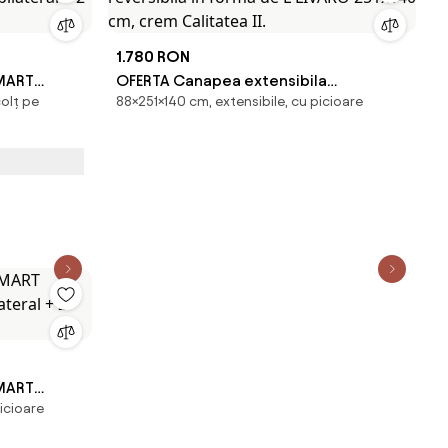
1.780 RON
SMART
OFERTA Canapea extensibila
olț pe
88×251×140 cm, extensibile, cu picioare
bilateral +
reversibila in forma de L LIVARO 251x140
cm, crem Calitatea II.
SMART
icioare
lateral + 2