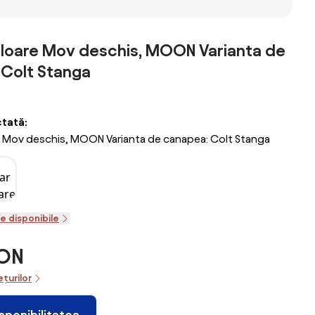
uloare Mov deschis, MOON Varianta de
 Colt Stanga
ctată:
e Mov deschis, MOON Varianta de canapea: Colt Stanga
le disponibile
RON
ețurilor
isponibilitatea