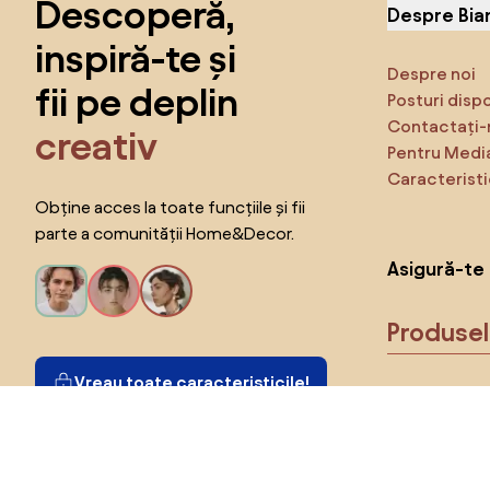
Descoperă,
Despre Bia
inspiră-te și
Despre noi
fii pe deplin
Posturi disp
Contactați-
creativ
Pentru Medi
Caracteristi
Obține acces la toate funcțiile și fii
parte a comunității Home&Decor.
Asigură-te 
Produse
Vreau toate caracteristicile!