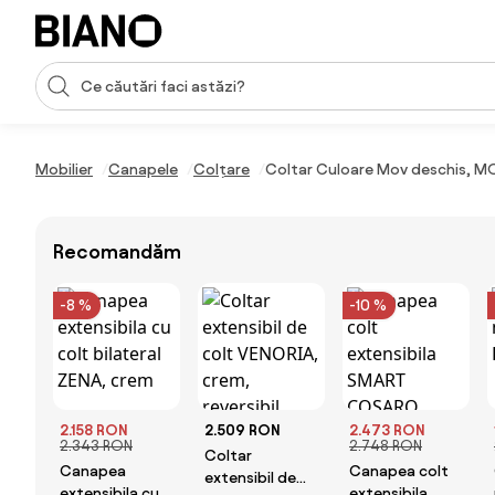
Sari peste navigare, accesează conținutul
Introducerea căutării
Sari peste conținut, mergi la subsol
Mobilier
Canapele
Colțare
Coltar Culoare Mov deschis, M
Recomandăm
-8 %
-10 %
2.158 RON
2.509 RON
2.473 RON
2.343 RON
2.748 RON
Coltar
Canapea
Canapea colt
extensibil de
extensibila cu
extensibila