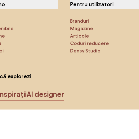
no
Pentru utilizatori
Branduri
onibile
Magazine
ne
Articole
a
Coduri reducere
ci
Densy Studio
că explorezi
Inspirații
AI designer