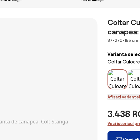
PAULITA NEW
gri/negru,
PAULITA NEW
Coltar C
canapea:
Dimensiuni
87×270×155 cm
Variantă sele
Coltar Culoar
Afișați variante
3.438 
Vezi istoricul pr
Vezi d