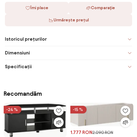
Îmi place
Comparaţie
Urmărește prețul
Istoricul prețurilor
Dimensiuni
Specificații
Recomandăm
-24 %
-15 %
1.777 RON
2.090 RON