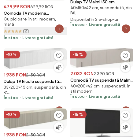
Dulap TV Malmi 150 cm
479,99 RON
629,99 RON
40×150×42 cm, suspendată, din
suspendată - cașmir / auriu
PAL
Comoda TV moderna
Cu picioare, în stil modern,
Disponibil în 2 e-shop-uri
HOMCOM, cu 2
mată
În stoc
Livrare gratuită
compartimente inchise, raft,
(2)
blat, benzi antiderapante,
picioare din otel inox, din lemn,
În stoc
Livrare gratuită
negru | Aosom Romania
-10 %
-15 %
2.032 RON
2.390 RON
1.935 RON
2.150 RON
Comodă TV suspendată Malmi
Dulap TV Nicole suspendată
40×200×42 cm, suspendată, în
200 cm - casmir / negru
33×200×45 cm, suspendată, din
200 cm cu sertar - alb mat
stil modern
PAL
În stoc
Livrare gratuită
În stoc
Livrare gratuită
-10 %
-15 %
1.935 RON
2.150 RON