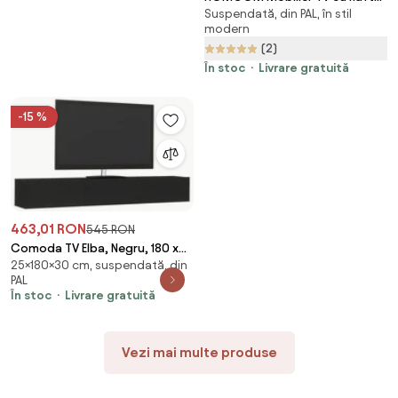
Suspendată, din PAL, în stil
de Perete, Rafturi Deschise și
modern
Dulăpior din Lemn, 153,6x25x42
(2)
cm, Negru | Aosom Romania
În stoc
Livrare gratuită
-15 %
463,01 RON
545 RON
Comoda TV Elba, Negru, 180 x
25×180×30 cm, suspendată, din
30 x 25 cm
PAL
În stoc
Livrare gratuită
Vezi mai multe produse