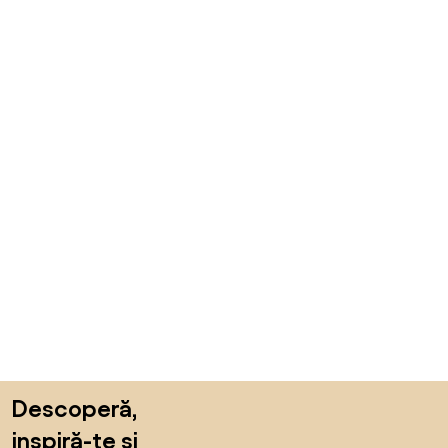
Sari peste subsol, revino la începutul paginii
Descoperă,
inspiră-te și