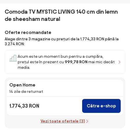
Comoda TV MYSTIC LIVING 140 cm din lemn
de sheesham natural
Oferte recomandate
Alege dintre 3 magazine cu prețuri de la 1.774,33 RON până la
3.274 RON:
Acum este un moment bun pentru a cumpăra,
prețul este în prezent cu
999,78 RON
mai mic decât
media.
Open Home
14 zile de returnat
1.774,33 RON
Către e-shop
Vezi toate ofertele (3)