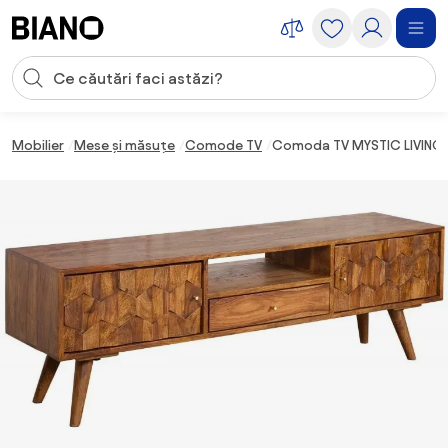
Sari peste navigare, accesează conținutul
Introducerea căutării
Sari peste conținut, mergi la subsol
Mobilier
Mese și măsuțe
Comode TV
Comoda TV MYSTIC LIVING 1