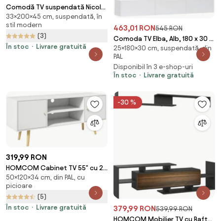
Comodă TV suspendată Nicole
33×200×45 cm, suspendată, în
200 cm cu sertar - mat cașmir
stil modern
463,01 RON
545 RON
(3)
Comoda TV Elba, Alb, 180 x 30 x
În stoc
Livrare gratuită
25×180×30 cm, suspendată, din
25 cm
PAL
Disponibil în 3 e-shop-uri
În stoc
Livrare gratuită
-30 %
319,99 RON
HOMCOM Cabinet TV 55" cu 2
50×120×34 cm, din PAL, cu
Dulapuri, Uși și 2 Rafturi
picioare
Deschise, Consolă TV din Lemn
(5)
și PAL, 120x34x50 cm, Alb |
Aosom Romania
În stoc
Livrare gratuită
379,99 RON
539,99 RON
HOMCOM Mobilier TV cu Raft