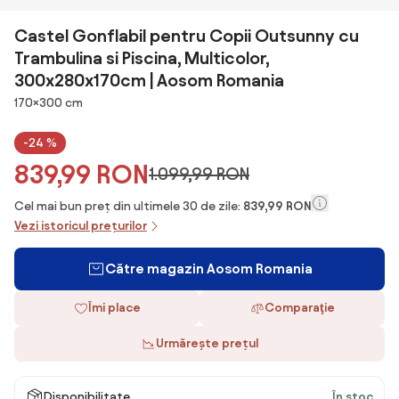
Castel Gonflabil pentru Copii Outsunny cu
Trambulina si Piscina, Multicolor,
300x280x170cm | Aosom Romania
Dimensiuni
170×300 cm
-24 %
839,99 RON
1.099,99 RON
Cel mai bun preț din ultimele 30 de zile:
839,99 RON
Vezi istoricul prețurilor
Către magazin Aosom Romania
Îmi place
Comparaţie
Urmărește prețul
Disponibilitate
În stoc