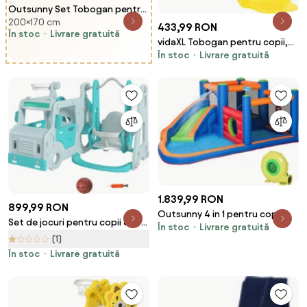
Outsunny Set Tobogan pentru
200×170 cm
Copii cu Leagăn de Grădină,
433,99 RON
În stoc
Livrare gratuită
Volan și Corn Sonor,
vidaXL Tobogan pentru copii,
170x200x118 cm, Roșu | Aosom
În stoc
Livrare gratuită
141 cm, PP
Romania
1.839,99 RON
899,99 RON
Outsunny 4 in 1 pentru copii
Set de jocuri pentru copii 6 în 1
În stoc
Livrare gratuită
Tobogan de apa Bounce House
cu tobogan, leagăn, cerc și
(1)
tobogan, trambulina, piscina,
mașină cu volan, pentru copii
În stoc
Livrare gratuită
pentru copii de 3-8 ani
18-48 de luni, albastru AIYAPLAY |
Aosom Romania