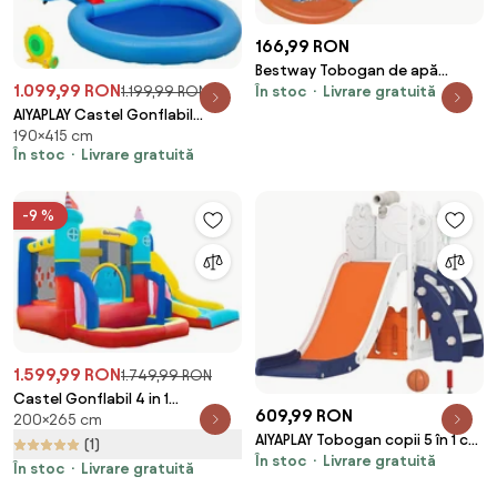
166,99 RON
Bestway Tobogan de apă
1.099,99 RON
În stoc
Livrare gratuită
1.199,99 RON
H2OGO Tsunami Splash, dublu
AIYAPLAY Castel Gonflabil
190×415 cm
Trambulină 4 în 1, Tobogan,
În stoc
Livrare gratuită
415x205x190cm, Multicolor |
Aosom Romania
-9 %
1.599,99 RON
1.749,99 RON
Castel Gonflabil 4 in 1
609,99 RON
200×265 cm
Outsunny pentru Copii de la 3
AIYAPLAY Tobogan copii 5 în 1 cu
la 8 ani cu Tobogan,
(1)
În stoc
Livrare gratuită
coș de baschet, scăriță,
Trambulina, Piscina si Pompa
În stoc
Livrare gratuită
telescop și spațiu de
inclusa, 265x260x200cm |