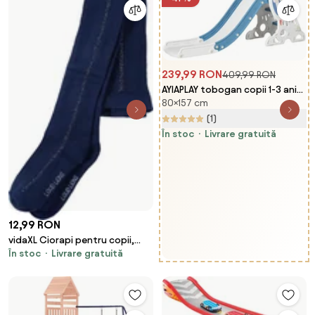
239,99 RON
409,99 RON
AYIAPLAY tobogan copii 1-3 ani
80×157 cm
pentru copii, din PE si PP, cu
tema spatiala si trepte
(1)
antiderapante, 157x46.5x80 cm
În stoc
Livrare gratuită
| Aosom Romania
12,99 RON
vidaXL Ciorapi pentru copii,
În stoc
Livrare gratuită
bleumarin, 128