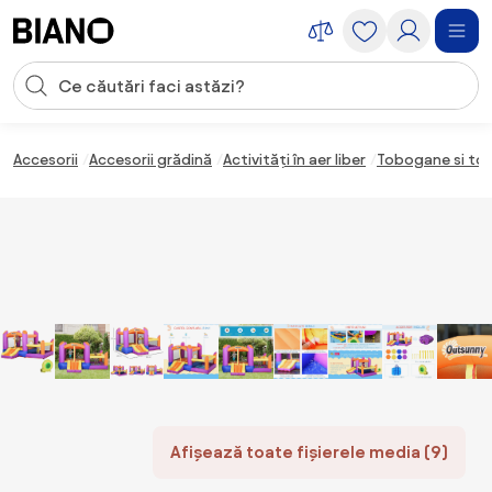
Sari peste navigare, accesează conținutul
Introducerea căutării
Sari peste conținut, mergi la subsol
Accesorii
Accesorii grădină
Activități în aer liber
Tobogane si to
Afișează toate fișierele media (9)