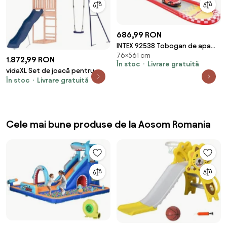
686,99 RON
INTEX 92538 Tobogan de apa
76×561 cm
561x119x76 cm
1.872,99 RON
În stoc
Livrare gratuită
vidaXL Set de joacă pentru
În stoc
Livrare gratuită
exterior, lemn masiv de douglas
Cele mai bune produse de la Aosom Romania