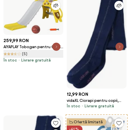
259,99 RON
AIYAPLAY Tobogan pentru Copii
2 în 1 cu Coș de Baschet,
(5)
Tobogan Interior pentru Copii
În stoc
Livrare gratuită
1-3 ani, 131x50x74 cm, Galben |
Aosom Romania
12,99 RON
vidaXL Ciorapi pentru copii,
În stoc
Livrare gratuită
bleumarin, 104
Ofertă limitată
-41 %