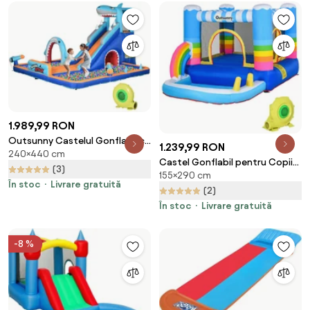
1.989,99 RON
Outsunny Castelul Gonflabil cu
1.239,99 RON
240×440 cm
Tobogan, Piscină, Perete de
Castel Gonflabil pentru Copii
Cățărare, Tun de Apă, Parc
(3)
155×290 cm
Outsunny cu Trambulina si
Acvatic Gonflabil,
În stoc
Livrare gratuită
Piscina, Pompa Electrica Inclusa
(2)
440x350x240 cm, Multicolor |
290x200x155cm, Multicolor |
În stoc
Livrare gratuită
Aosom Romania
Aosom Romania
-8 %