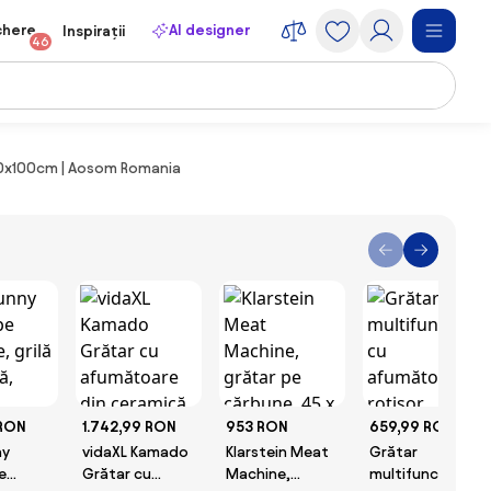
chere
AI designer
Inspirații
46
x50x100cm | Aosom Romania
 RON
1.742,99 RON
953 RON
659,99 RON
ny
vidaXL Kamado
Klarstein Meat
Grătar
e
Grătar cu
Machine,
multifuncțional