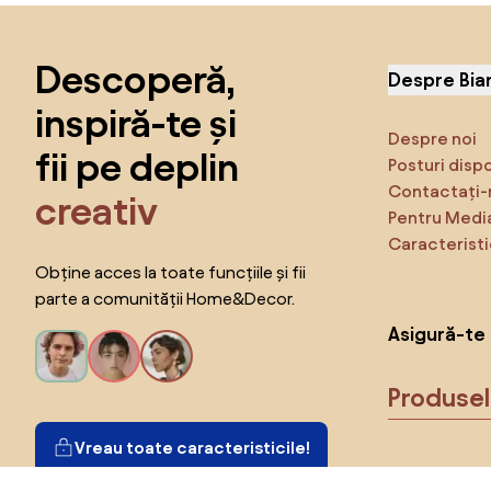
Sari peste subsol, revino la începutul paginii
Descoperă,
Despre Bia
inspiră-te și
Despre noi
fii pe deplin
Posturi disp
Contactați-
creativ
Pentru Medi
Caracteristi
Obține acces la toate funcțiile și fii
parte a comunității Home&Decor.
Asigură-te 
Produse
Vreau toate caracteristicile!