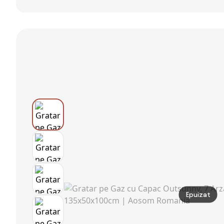
cu roți
afumătoare din
cărbuni, raft
ceramică 33 cm
inferior, negru
Epuizat