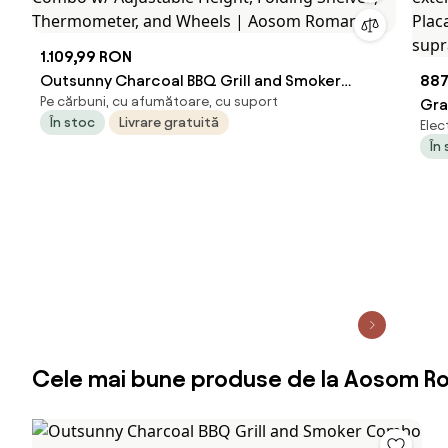
1.109,99 RON
Outsunny Charcoal BBQ Grill and Smoker
887
Pe cărbuni, cu afumătoare, cu suport
Combo w/ Adjustable Height, Folding Shelves,
Gra
În stoc
Livrare gratuită
Elec
Thermometer, and Wheels | Aosom Romania
ext
În
Pla
supr
Cele mai bune produse de la Aosom R