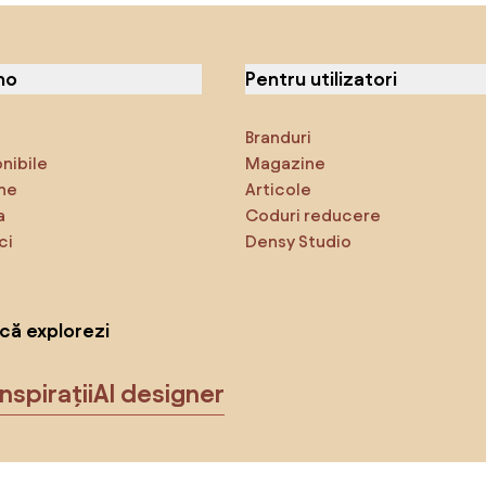
no
Pentru utilizatori
Branduri
onibile
Magazine
ne
Articole
a
Coduri reducere
ci
Densy Studio
că explorezi
Inspirații
AI designer