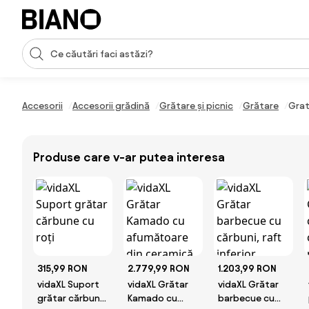
Sari peste navigare, accesează conținutul
Introducerea căutării
Sari peste conținut, mergi la subsol
Accesorii
Accesorii grădină
Grătare și picnic
Grătare
Grat
Produse care v-ar putea interesa
315,99 RON
2.779,99 RON
1.203,99 RON
vidaXL Suport
vidaXL Grătar
vidaXL Grătar
grătar cărbune
Kamado cu
barbecue cu