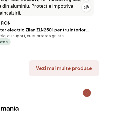
 RON
tar electric Zilan ZLN2501 pentru interior
tric, cu suport, cu suprafața grilată
erior, Putere 3050W, Termostat reglabil,
 stoc
ca din aluminiu, Protectie impotriva
aincalzirii,
Vezi mai multe produse
omania