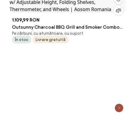
1.109,99 RON
Outsunny Charcoal BBQ Grill and Smoker Combo
Pe cărbuni, cu afumătoare, cu suport
w/ Adjustable Height, Folding Shelves,
În stoc
Livrare gratuită
Thermometer, and Wheels | Aosom Romania