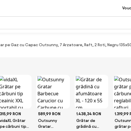
Vou
ar pe Gaz cu Capac Outsunny, 7 Arzatoare, Raft, 2 Roti, Negru 135
315,99 RON
589,99 RON
1.438,34 RON
1.319,99
vidaXL Grătar
Outsunny
Grătar de
Outsun
pe cărbuni tip
Gratar
grădină cu
grătar p