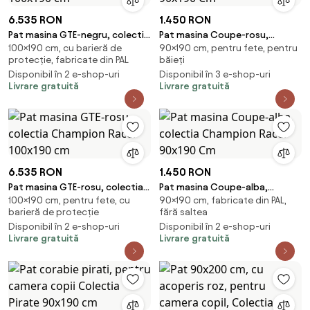
6.535 RON
1.450 RON
Pat masina GTE-negru, colectia
Pat masina Coupe-rosu,
100×190 cm, cu barieră de
90×190 cm, pentru fete, pentru
Champion Racer 100x190 cm
colectia Champion Racer
protecție, fabricate din PAL
băieți
90x190 Cm
Disponibil în 2 e-shop-uri
Disponibil în 3 e-shop-uri
Livrare gratuită
Livrare gratuită
6.535 RON
1.450 RON
Pat masina GTE-rosu, colectia
Pat masina Coupe-alba,
100×190 cm, pentru fete, cu
90×190 cm, fabricate din PAL,
Champion Racer 100x190 cm
colectia Champion Racer
barieră de protecție
fără saltea
90x190 Cm
Disponibil în 2 e-shop-uri
Disponibil în 2 e-shop-uri
Livrare gratuită
Livrare gratuită