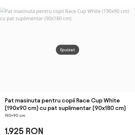
Rotunjite și Sine
Laterale, 3-6
Ani,
143x73x60cm |
Aosom Romania
Epuizat
Pat masinuta pentru copii Race Cup White
(190x90 cm) cu pat suplimentar (90x180 cm)
Dimensiuni
190×90 cm
1.925 RON