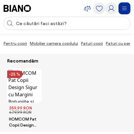
Sari peste navigare, accesează conținutul
Introducerea căutării
Sari peste conținut, mergi la subsol
Pentru copii
Mobilier camera copilului
Paturi copii
Paturi cu per
Recomandăm
-25 %
359,99 RON
479,99 RON
HOMCOM Pat
Copii Design
Sigur cu Margini