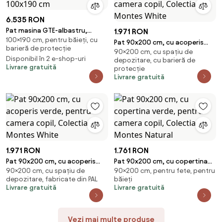
6.535 RON
Pat masina GTE-albastru,
1.971 RON
100×190 cm, pentru băieți, cu
colectia Champion Racer
Pat 90x200 cm, cu acoperis
barieră de protecție
100x190 cm
90×200 cm, cu spațiu de
crem, pentru camera copil,
Disponibil în 2 e-shop-uri
depozitare, cu barieră de
Colectia Montes White
Livrare gratuită
protecție
Livrare gratuită
1.971 RON
1.761 RON
Pat 90x200 cm, cu acoperis
Pat 90x200 cm, cu copertina
90×200 cm, cu spațiu de
90×200 cm, pentru fete, pentru
verde, pentru camera copil,
verde, pentru camera copil,
depozitare, fabricate din PAL
băieți
Colectia Montes White
Colectia Montes Natural
Livrare gratuită
Livrare gratuită
Vezi mai multe produse