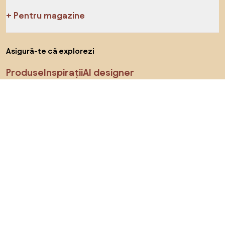
Pentru magazine
Asigură-te că explorezi
Produse
Inspirații
AI designer
Ne poți găsi pe rețelele de socializare
Cookie-uri
Politica de confidențialitate
Termeni de utilizare
Alege țara
© 2026 Biano s.r.o.