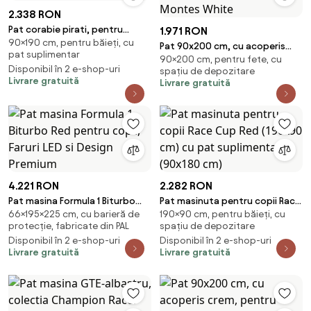
2.338 RON
Pat corabie pirati, pentru
1.971 RON
90×190 cm, pentru băieți, cu
camera copii Colectia Pirate
Pat 90x200 cm, cu acoperis
pat suplimentar
90x190 cm
90×200 cm, pentru fete, cu
roz, pentru camera copil,
Disponibil în 2 e-shop-uri
spațiu de depozitare
Colectia Montes White
Livrare gratuită
Livrare gratuită
4.221 RON
2.282 RON
Pat masina Formula 1 Biturbo
Pat masinuta pentru copii Race
66×195×225 cm, cu barieră de
190×90 cm, pentru băieți, cu
Red pentru copii, Faruri LED si
Cup Red (190x90 cm) cu pat
protecție, fabricate din PAL
spațiu de depozitare
Design Premium
suplimentar (90x180 cm)
Disponibil în 2 e-shop-uri
Disponibil în 2 e-shop-uri
Livrare gratuită
Livrare gratuită