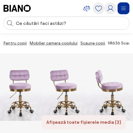
Sari peste navigare, accesează conținutul
Introducerea căutării
Sari peste conținut, mergi la subsol
Pentru copii
Mobilier camera copilului
Scaune copii
HR636 Scaun 
Afișează toate fișierele media (3)