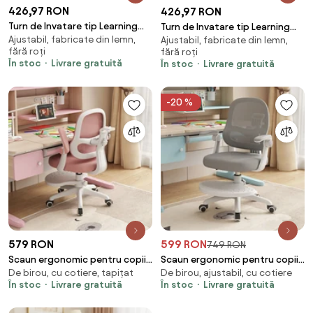
426,97 RON
426,97 RON
Turn de Invatare tip Learning
Turn de Invatare tip Learning
Ajustabil, fabricate din lemn,
tower pentru Copii Suporto,
Ajustabil, fabricate din lemn,
tower pentru Copii Suporto,
fără roți
fără roți
Rol de Inaltator cu Treapta de
Rol de Inaltator cu Treapta de
În stoc
Livrare gratuită
În stoc
Livrare gratuită
urcare reglabila antiderapanta
urcare reglabila antiderapanta
si Balustrade de Protectie,
si Balustrade de Protectie,
-20 %
579 RON
599 RON
749 RON
Scaun ergonomic pentru copii,
Scaun ergonomic pentru copii,
De birou, cu cotiere, tapițat
De birou, ajustabil, cu cotiere
spatar reglabil adancime,
spatar reglabil adancime,
În stoc
Livrare gratuită
În stoc
Livrare gratuită
suport picioare reglabil,
suport picioare reglabil,
rotativ, Roz
rotativ, Gri