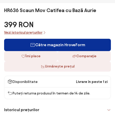
HR636 Scaun Mov Catifea cu Bază Aurie
399 RON
Vezi istoricul prețurilor
Către magazin HroveForm
Îmi place
Comparaţie
Urmărește prețul
Disponibilitate
Livrare în peste 1 zi
Puteți returna produsul în termen de 14 de zile.
Istoricul prețurilor