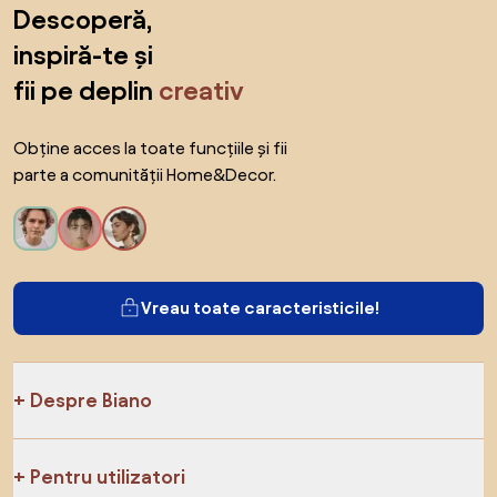
Sari peste subsol, revino la începutul paginii
Descoperă,
inspiră-te și
fii pe deplin
creativ
Obține acces la toate funcțiile și fii
parte a comunității Home&Decor.
Vreau toate caracteristicile!
Despre Biano
Pentru utilizatori