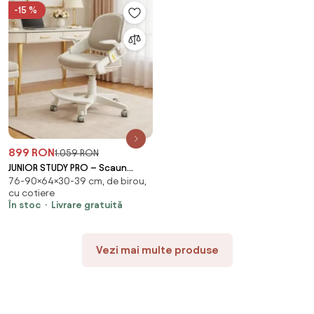
-15 %
899 RON
1.059 RON
JUNIOR STUDY PRO – Scaun
76-90×64×30-39 cm, de birou,
ergonomic rotativ pentru
cu cotiere
copii, reglabil pe înălțime,
În stoc
Livrare gratuită
suport picioare reglabil, rotativ
360°, roți cu blocare
automată, Gri
Vezi mai multe produse