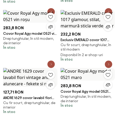
În stoc
În stoc
283,8 RON
Covor Royal Agy model 0521 vin
232,2 RON
Dreptunghiular, în stil modern,
roșu
Exclusiv EMERALD covor 1017
de interior
Cu fir scurt, dreptunghiular, în
glamour, stilat, marmură sticla
În stoc
stil modern
verde / aur
Disponibil în 2 e-shop-uri
În stoc
283,8 RON
Covor Royal Agy model 0521
127,71 RON
Dreptunghiular, în stil modern,
maro
ANDRE 1629 covor lavabil flori
de interior
Cu fir scurt, dreptunghiular, de
vintage anti-alunecare - fekete
În stoc
interior
si roz
În stoc