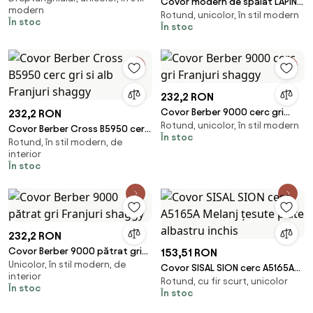
Covor modern de spălat LAPIN
modern
Rotund, unicolor, în stil modern
cerc shaggy, antiderapant
În stoc
În stoc
fildeș / negru
232,2 RON
Covor Berber 9000 cerc gri
232,2 RON
Rotund, unicolor, în stil modern
Franjuri shaggy
Covor Berber Cross B5950 cerc
În stoc
Rotund, în stil modern, de
gri si alb Franjuri shaggy
interior
În stoc
232,2 RON
Covor Berber 9000 pătrat gri
153,51 RON
Unicolor, în stil modern, de
Franjuri shaggy
Covor SISAL SION cerc A5165A
interior
Rotund, cu fir scurt, unicolor
Melanj țesute plate albastru
În stoc
În stoc
inchis