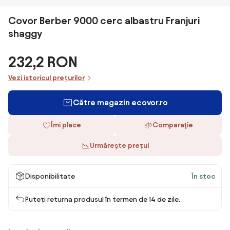
Covor Berber 9000 cerc albastru Franjuri
shaggy
232,2 RON
Vezi istoricul prețurilor
Către magazin ecovor.ro
Îmi place
Comparaţie
Urmărește prețul
Disponibilitate
În stoc
Puteți returna produsul în termen de 14 de zile.