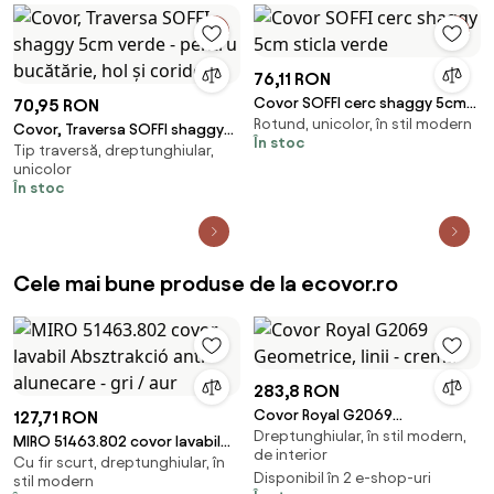
76,11 RON
Covor SOFFI cerc shaggy 5cm
70,95 RON
Rotund, unicolor, în stil modern
sticla verde
Covor, Traversa SOFFI shaggy
În stoc
Tip traversă, dreptunghiular,
5cm verde - pentru bucătărie,
unicolor
hol și coridor
În stoc
Cele mai bune produse de la ecovor.ro
283,8 RON
Covor Royal G2069
127,71 RON
Dreptunghiular, în stil modern,
Geometrice, linii - cremă
MIRO 51463.802 covor lavabil
de interior
Cu fir scurt, dreptunghiular, în
Absztrakció anti-alunecare - gri
Disponibil în 2 e-shop-uri
stil modern
/ aur