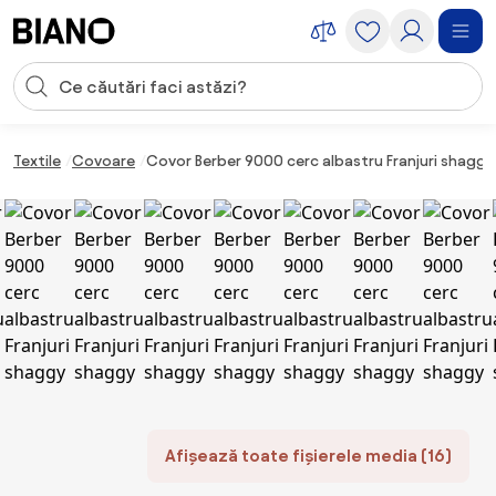
Sari peste navigare, accesează conținutul
Introducerea căutării
Sari peste conținut, mergi la subsol
Textile
Covoare
Covor Berber 9000 cerc albastru Franjuri shaggy
Afișează toate fișierele media (16)