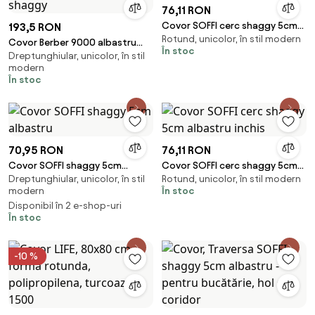
76,11 RON
Covor SOFFI cerc shaggy 5cm
193,5 RON
Rotund, unicolor, în stil modern
albastru
Covor Berber 9000 albastru
În stoc
Dreptunghiular, unicolor, în stil
inchis Franjuri shaggy
modern
În stoc
70,95 RON
76,11 RON
Covor SOFFI shaggy 5cm
Covor SOFFI cerc shaggy 5cm
Dreptunghiular, unicolor, în stil
Rotund, unicolor, în stil modern
albastru
albastru inchis
modern
În stoc
Disponibil în 2 e-shop-uri
În stoc
-10 %