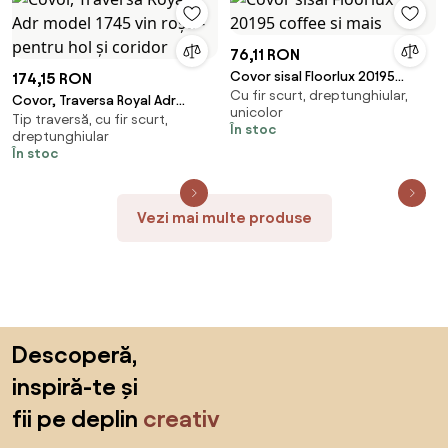
76,11 RON
Covor sisal Floorlux 20195
174,15 RON
Cu fir scurt, dreptunghiular,
coffee si mais
Covor, Traversa Royal Adr
unicolor
Tip traversă, cu fir scurt,
model 1745 vin roșu - pentru hol
În stoc
dreptunghiular
și coridor
În stoc
Vezi mai multe produse
Sari peste subsol, revino la începutul paginii
Descoperă,
inspiră-te și
fii pe deplin
creativ