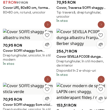
87 RON
70,95 RON
97 RON
Covor LIFE, 80x80 cm, forma
Covor, Traversa SOFFI shaggy
80×80 cm, rotund, unicolor
Tip traversă, dreptunghiular,
rotunda, polipropilena,
5cm albastru - pentru
unicolor
turcoaz, 1500
bucătărie, hol și coridor
În stoc
70,95 RON
Covor SOFFI shaggy 5cm
256,71 RON
Dreptunghiular, unicolor, în stil
albastru inchis
Covor SEVILLA PC00B dunga
modern
Dreptunghiular, în stil modern,
albastru Franjuri Berber shaggy
În stoc
de interior
Disponibil în 2 e-shop-uri
În stoc
70,95 RON
Covor SOFFI shaggy 5cm sticla
153,51 RON
Dreptunghiular, unicolor, în stil
verde