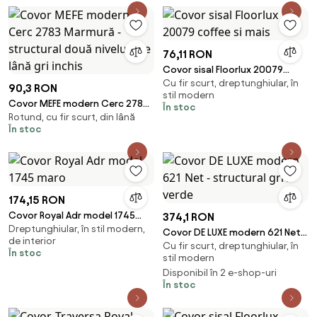
76,11 RON
Covor sisal Floorlux 20079
Cu fir scurt, dreptunghiular, în
coffee si mais
90,3 RON
stil modern
Covor MEFE modern Cerc 2783
În stoc
Rotund, cu fir scurt, din lână
Marmură - structural două
În stoc
niveluri de lână gri inchis
174,15 RON
Covor Royal Adr model 1745
374,1 RON
Dreptunghiular, în stil modern,
maro
Covor DE LUXE modern 621 Net -
de interior
Cu fir scurt, dreptunghiular, în
structural gri / verde
În stoc
stil modern
Disponibil în 2 e-shop-uri
În stoc