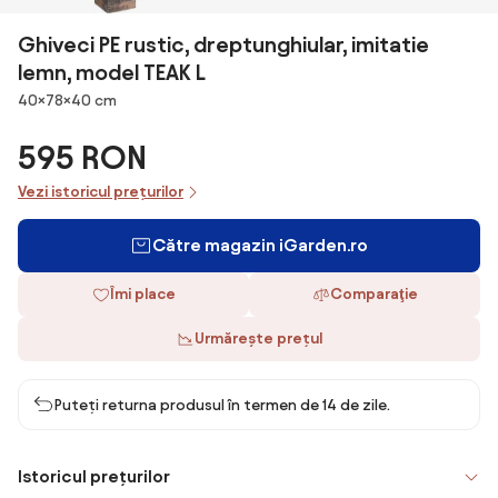
Ghiveci PE rustic, dreptunghiular, imitatie
lemn, model TEAK L
Dimensiuni
40×78×40 cm
595 RON
Vezi istoricul prețurilor
Către magazin iGarden.ro
Îmi place
Comparaţie
Urmărește prețul
Puteți returna produsul în termen de 14 de zile.
Istoricul prețurilor