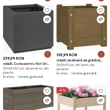
135,99 RON
239,99 RON
vidaXL Jardinieră de grădină,
vidaXL Cutie pentru flori Gri
31×31×31 cm, din lemn, de
maro miere, 31x31x31 cm, lemn
35×36×36 cm, de exterior, din
închis 36 x 36 x 35 cm Plastic
exterior
pin
plastic
În stoc
Livrare gratuită
În stoc
Livrare gratuită
-5 %