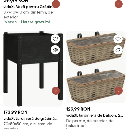
297,99 RON
vidaXL Vază pentru Grădină
39×40×40 cm, din lemn, de
Maroniu cerat 40 x 40 x 39 cm
exterior
În stoc
Livrare gratuită
129,99 RON
173,99 RON
vidaXL Jardinieră de balcon, 2
vidaXL Jardinieră de grădină,
De perete, de exterior, de
buc., 40 cm, răchită
70×50×50 cm, din lemn, de
negru, 50x50x70 cm, lemn
balustradă
căptușeală PE
exterior