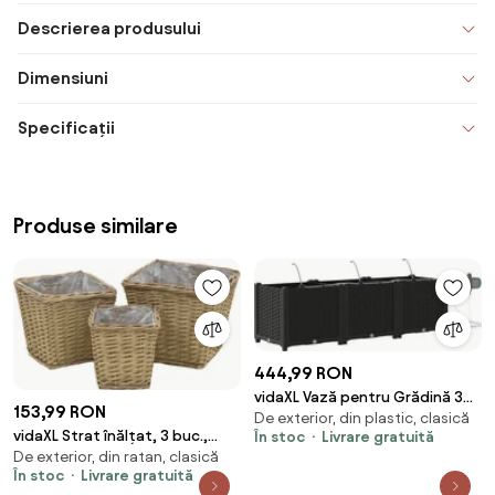
Descrierea produsului
Dimensiuni
Specificații
Produse similare
444,99 RON
vidaXL Vază pentru Grădină 3
153,99 RON
De exterior, din plastic, clasică
pcs Negru Oțel
vidaXL Strat înălțat, 3 buc.,
În stoc
Livrare gratuită
De exterior, din ratan, clasică
răchită cu căptușeală PE
În stoc
Livrare gratuită