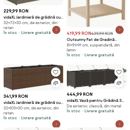
229,99 RON
vidaXL Jardinieră de grădină cu
32×72×30 cm, de exterior, din
2 ghivece gri 72x30x32 cm
ratan
poliratan
În stoc
Livrare gratuită
419,99 RON
439,99 RON
Outsunny Pat de Gradină
81×91×91 cm, suspendată, din
pentru Flori, Ridicat, cu Husă de
lemn
Protecție, 91x91x81 cm, Design
În stoc
Livrare gratuită
din Lemn Natural | Aosom
Romania
444,99 RON
341,99 RON
vidaXL Vază pentru Grădină 3
vidaXL Jardinieră de grădină cu
De exterior, clasică, din metal
pcs Maro Oțel
32×105×30 cm, de exterior, din
3 ghivece maro 105x30x32 cm
În stoc
Livrare gratuită
ratan
poliratan
În stoc
Livrare gratuită