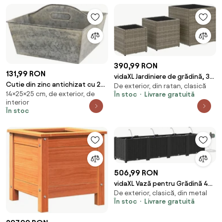
390,99 RON
131,99 RON
vidaXL Jardiniere de grădină, 3
Cutie din zinc antichizat cu 2
De exterior, din ratan, clasică
buc., gri, poliratan
14×25×25 cm, de exterior, de
În stoc
Livrare gratuită
compartimente și mâner
interior
În stoc
506,99 RON
vidaXL Vază pentru Grădină 4
De exterior, clasică, din metal
pcs Negru Oțel
În stoc
Livrare gratuită