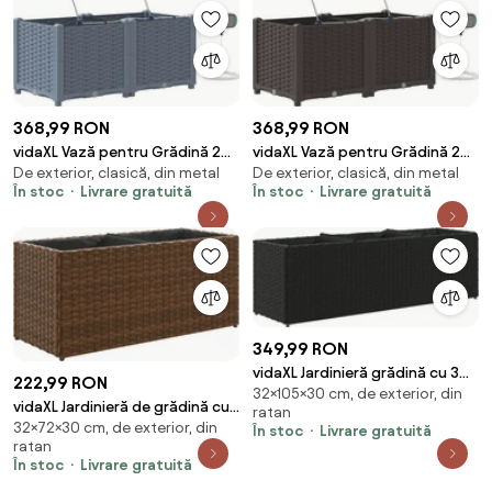
368,99 RON
368,99 RON
vidaXL Vază pentru Grădină 2
vidaXL Vază pentru Grădină 2
De exterior, clasică, din metal
De exterior, clasică, din metal
pcs Gri Deschis Oțel
pcs Maro Oțel
În stoc
Livrare gratuită
În stoc
Livrare gratuită
349,99 RON
vidaXL Jardinieră grădină cu 3
222,99 RON
32×105×30 cm, de exterior, din
ghivece, negru, 105x30x32 cm
vidaXL Jardinieră de grădină cu
ratan
poliratan
32×72×30 cm, de exterior, din
2 ghivece, maro, 72x30x32 cm
În stoc
Livrare gratuită
ratan
poliratan
În stoc
Livrare gratuită