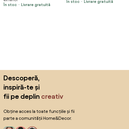
masiv de pin
În stoc
Livrare gratuită
În stoc
Livrare gratuită
Sari peste subsol, revino la începutul paginii
Descoperă,
inspiră-te și
fii pe deplin
creativ
Obține acces la toate funcțiile și fii
parte a comunității Home&Decor.