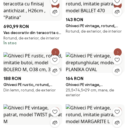
143 RON
Ghiveci PE vintage, rotund,
690,99 RON
Rotund, de exterior, de interior
imitatie piatra, model BALLET
Vas decorativ din teracotta cu
470
Rotund, de exterior, de interior
finisaj antichizat , H26cm ,
În stoc
"Patina"
188 RON
164 RON
Ghiveci PE rustic, rotund,
Ghiveci PE vintage,
Din lemn, rotund, de exterior
25,5×74,5×29 cm, mare, de
imitatie butoi, model BOLERO
dreptunghiular, model PLANIKA
exterior
M, O38 cm, 30 litri
OVAL