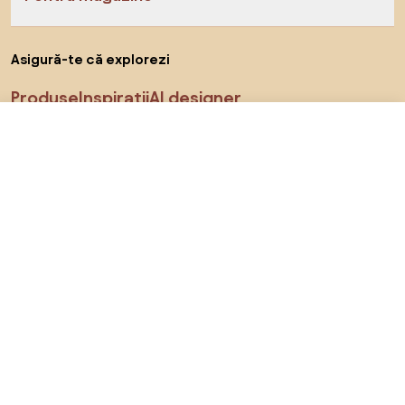
Asigură-te că explorezi
Produse
Inspirații
AI designer
88 RON
Către magazin
Ne poți găsi pe rețelele de socializare
Cookie-uri
Politica de confidențialitate
Termeni de utilizare
Alege țara
© 2026 Biano s.r.o.