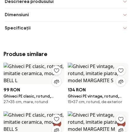
Descrierea produsului
Dimensiuni
Specificații
Produse similare
99 RON
134 RON
Ghiveci PE clasic, rotund,
Ghiveci PE vintage, rotund,
27×35 cm, mare, rotund
15×37 cm, rotund, de exterior
imitatie ceramica, model BELL L
imitatie piatra, model
MARGARITE S