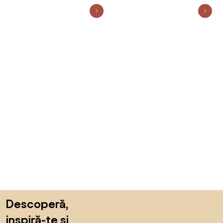
Sari peste subsol, revino la începutul paginii
Descoperă,
inspiră-te și