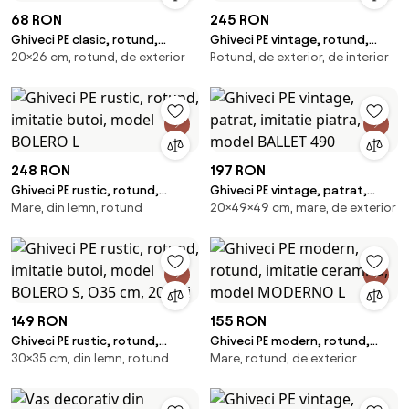
68 RON
245 RON
Ghiveci PE clasic, rotund,
Ghiveci PE vintage, rotund,
20×26 cm, rotund, de exterior
Rotund, de exterior, de interior
imitatie ceramica, model BELL S
imitatie piatra, model
MARGARITE M
248 RON
197 RON
Ghiveci PE rustic, rotund,
Ghiveci PE vintage, patrat,
Mare, din lemn, rotund
20×49×49 cm, mare, de exterior
imitatie butoi, model BOLERO L
imitatie piatra, model BALLET
490
149 RON
155 RON
Ghiveci PE rustic, rotund,
Ghiveci PE modern, rotund,
30×35 cm, din lemn, rotund
Mare, rotund, de exterior
imitatie butoi, model BOLERO S,
imitatie ceramica, model
O35 cm, 20 litri
MODERNO L