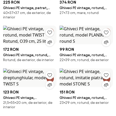
225 RON
374 RON
Ghiveci PE vintage, patrat,
Ghiveci PE vintage, rotund,
40×37×37 cm, de exterior, de
27×73 cm, mare, rotund
model TWIST patrat M
imitatie piatra, model
interior
MARGARITE L
172 RON
99 RON
Ghiveci PE vintage, rotund,
Ghiveci PE vintage, rotund,
Rotund, de exterior, de interior
22×39 cm, rotund, de exterior
model TWIST Rotund, O39 cm,
model PLANIKA round S
25 litri
123 RON
151 RON
Ghiveci PE vintage,
Ghiveci PE vintage, rotund,
21,5×55×20 cm, de exterior, de
23×29 cm, rotund, de exterior
dreptunghiular, model TWIST S
imitatie piatra, model STONE S
interior