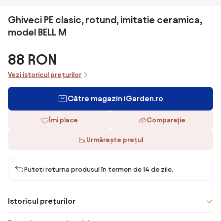
Ghiveci PE clasic, rotund, imitatie ceramica,
model BELL M
88 RON
Vezi istoricul prețurilor
Către magazin iGarden.ro
Îmi place
Comparaţie
Urmărește prețul
Puteți returna produsul în termen de 14 de zile.
Istoricul prețurilor