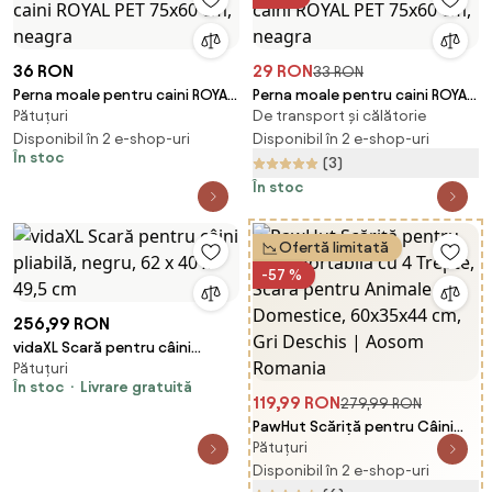
Albastru | Aosom Romania
36 RON
29 RON
33 RON
Perna moale pentru caini ROYAL
Perna moale pentru caini ROYAL
Pătuțuri
De transport și călătorie
PET 75x60 cm, neagra
PET 75x60 cm, neagra
Disponibil în 2 e-shop-uri
Disponibil în 2 e-shop-uri
În stoc
(3)
În stoc
Ofertă limitată
-57 %
256,99 RON
vidaXL Scară pentru câini
Pătuțuri
pliabilă, negru, 62 x 40 x 49,5
În stoc
Livrare gratuită
cm
119,99 RON
279,99 RON
PawHut Scăriță pentru Câini
Pătuțuri
Portabilă cu 4 Trepte, Scară
pentru Animale Domestice,
Disponibil în 2 e-shop-uri