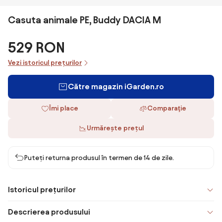
Casuta animale PE, Buddy DACIA M
529 RON
Vezi istoricul prețurilor
Către magazin iGarden.ro
Îmi place
Comparaţie
Urmărește prețul
Puteți returna produsul în termen de 14 de zile.
Istoricul prețurilor
Descrierea produsului