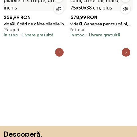
258,99 RON
578,99 RON
vidaXL Scări de câine pliabile în
vidaXL Canapea pentru câini,
Pătuțuri
Pătuțuri
4 trepte, gri închis
cu sertar, maro, 75x50x38 cm,
În stoc
Livrare gratuită
În stoc
Livrare gratuită
pluș
Sari peste subsol, revino la începutul paginii
Descoperă,