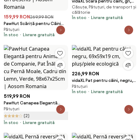
vidaXL Scară pentru câini, gri,
Căsuțe, Pătuțuri, de transport și
105x47 cm, lemn masiv de brad
călătorie
159,99 RON
269,99 RON
În stoc
Livrare gratuită
PawHut Scăriță pentru Câini
Pătuțuri
Portabilă cu 4 Trepte, Scară
În stoc
Livrare gratuită
pentru Animale Domestice,
60x35x44 cm, Gri Deschis |
Aosom Romania
226,99 RON
vidaXL Pat pentru câini, negru,
Pătuțuri
69x59x19 cm, pluș/piele
În stoc
Livrare gratuită
ecologică
519,99 RON
PawHut Canapea Elegantă
Pătuțuri
pentru Animale de Companie,
Pat Înălțat cu Pernă Moale,
(2)
Cadru din Lemn, Verde,
În stoc
Livrare gratuită
98x67x25cm | Aosom Romania