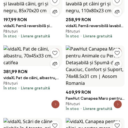
197,99 RON
258,99 RON
vidaXL Pernă reversibilă și
vidaXL Pernă reversibilă lavabilă
Pătuțuri
Pătuțuri
lavabilă câini, gri și negru,
pt câini gri și negru, 110x80x23
În stoc
Livrare gratuită
În stoc
Livrare gratuită
85x70x20 cm
cm
381,99 RON
vidaXL Pat de câini, albastru,
Pătuțuri
70x45x33 cm, catifea
În stoc
Livrare gratuită
469,99 RON
PawHut Canapea Maro pentru
Pătuțuri
Animale cu Pernă Detașabilă și
În stoc
Livrare gratuită
Spumă de Cauciuc, Confort și
Suport, 74x48.5x31 cm | Aosom
Romania