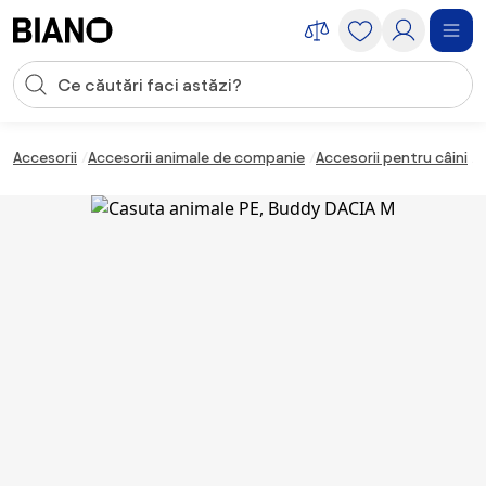
Sari peste navigare, accesează conținutul
Introducerea căutării
Sari peste conținut, mergi la subsol
Accesorii
Accesorii animale de companie
Accesorii pentru câini
C