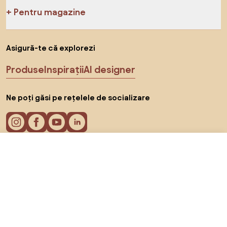
Pentru magazine
Asigură-te că explorezi
Produse
Inspirații
AI designer
Ne poți găsi pe rețelele de socializare
529 RON
Către magazin
Cookie-uri
Politica de confidențialitate
Termeni de utilizare
Alege țara
© 2026 Biano s.r.o.