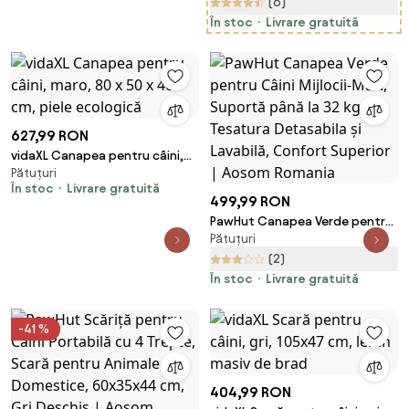
60x35x44 cm, Gri Deschis |
(6)
Aosom Romania
În stoc
Livrare gratuită
627,99 RON
vidaXL Canapea pentru câini,
Pătuțuri
maro, 80 x 50 x 40 cm, piele
În stoc
Livrare gratuită
ecologică
499,99 RON
PawHut Canapea Verde pentru
Pătuțuri
Câini Mijlocii-Mari, Suportă
până la 32 kg, Tesatura
(2)
Detasabila și Lavabilă, Confort
În stoc
Livrare gratuită
Superior | Aosom Romania
-41 %
404,99 RON