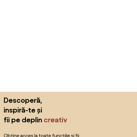
Sari peste subsol, revino la începutul paginii
Descoperă,
inspiră-te și
fii pe deplin
creativ
Obține acces la toate funcțiile și fii