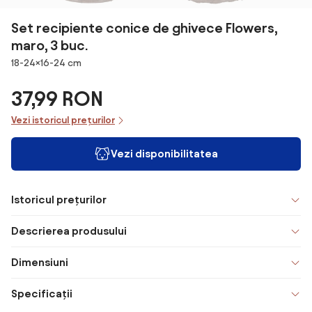
Set recipiente conice de ghivece Flowers,
maro, 3 buc.
Dimensiuni
18-24×16-24 cm
37,99 RON
Vezi istoricul prețurilor
Vezi disponibilitatea
Istoricul prețurilor
Descrierea produsului
Dimensiuni
Specificații