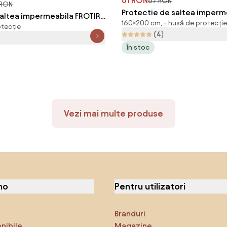
61 RON
67 RON
 RON
Protectie de saltea imperm
saltea impermeabila FROTIR
160×200 cm, - husă de protecție
frote GUARD 160 x 200 cm
otecție
cm
(4)
În stoc
Vezi mai multe produse
no
Pentru utilizatori
Branduri
onibile
Magazine