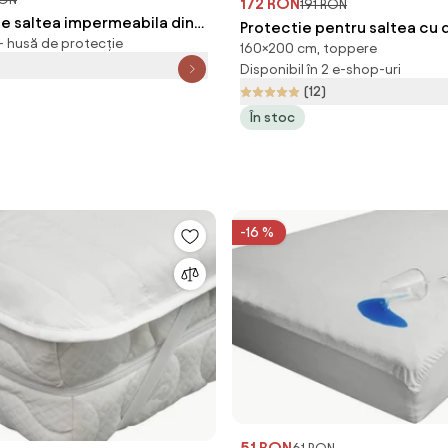
172 RON
191 RON
de saltea impermeabila din
Protectie pentru saltea cu
- husă de protecție
frote GUARD 120 x 200 cm
160×200 cm, toppere
straturi - TOPPER 160 x 200 
Disponibil în 2 e-shop-uri
(12)
În stoc
-16 %
51 RON