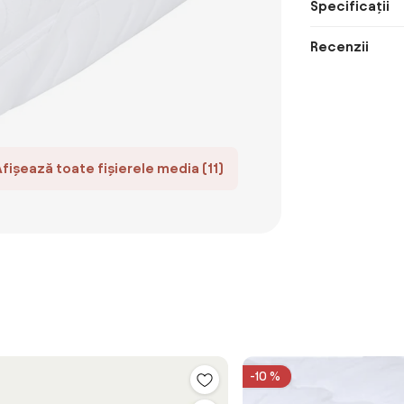
Specificații
Recenzii
Afișează toate fișierele media (11)
-10 %