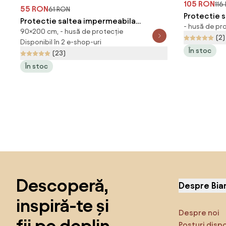
105 RON
116
55 RON
61 RON
Protectie 
Protectie saltea impermeabila
- husă de pr
220 x 200 
90×200 cm, - husă de protecție
matlasata 90 x 200 cm
(2)
Disponibil în 2 e-shop-uri
În stoc
(23)
În stoc
Sari peste subsol, revino la începutul paginii
Descoperă,
Despre Bia
inspiră-te și
Despre noi
fii pe deplin
Posturi disp