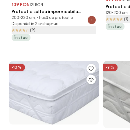
109 RON
121 RON
Protectie 
Protectie saltea impermeabila
120×200 cm, 
200×220 cm, - husă de protecție
matlasata 200 x 220 cm
(1)
Disponibil în 2 e-shop-uri
În stoc
(9)
În stoc
-10 %
-9 %