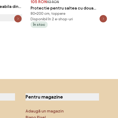
105 RON
113 RON
eabila din
Protectie pentru saltea cu doua
80×200 cm, toppere
straturi - TOPPER 80 x 200 cm
Disponibil în 2 e-shop-uri
În stoc
Pentru magazine
Adaugă un magazin
Biano Pixel