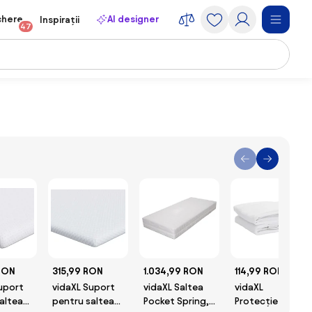
chere
AI designer
Inspirații
47
RON
315,99 RON
1.034,99 RON
114,99 RON
uport
vidaXL Suport
vidaXL Saltea
vidaXL
altea
pentru saltea
Pocket Spring,
Protecție de