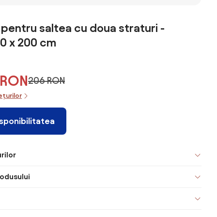
 200 cm
Alb 80 x 200 cm
90 x 200 cm, 7
saltea, alb,
Material
zone, 20 cm, H2
120x220 cm,
d
jacquard
impermeabilă
 pentru saltea cu doua straturi -
80 x 200 cm
 RON
206 RON
ețurilor
isponibilitatea
rilor
odusului