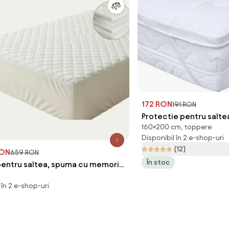
172 RON
191 RON
Protectie pentru saltea
160×200 cm, toppere
TOPPER 160 x 200 cm
Disponibil în 2 e-shop-uri
(12)
RON
659 RON
În stoc
entru saltea, spuma cu memorie
zata cu gel, husa moale
 în 2 e-shop-uri
la, suport confortabil pentru
educere a presiunii, Alb