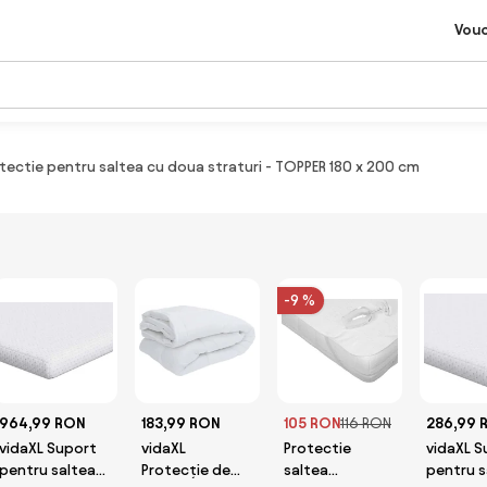
Vou
tectie pentru saltea cu doua straturi - TOPPER 180 x 200 cm
-9 %
964,99 RON
183,99 RON
105 RON
116 RON
286,99 
vidaXL Suport
vidaXL
Protectie
vidaXL S
pentru saltea
Protecție de
saltea
pentru s