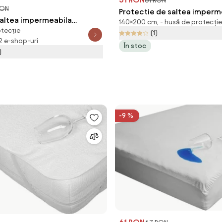
61 RON
RON
Protectie de saltea imperm
saltea impermeabila
140×200 cm, - husă de protecție
frote GUARD 140 x 200 cm
otecție
120 x 200 cm
(1)
 2 e-shop-uri
În stoc
)
-9 %