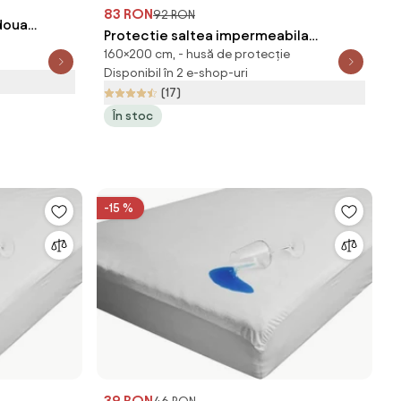
83 RON
92 RON
 doua
Protectie saltea impermeabila
cm
160×200 cm, - husă de protecție
matlasata 160 x 200 cm
Disponibil în 2 e-shop-uri
(17)
În stoc
-15 %
39 RON