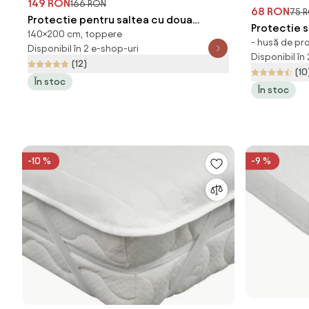
149 RON
166 RON
68 RON
75 
Protectie pentru saltea cu doua
Protectie 
140×200 cm, toppere
straturi - TOPPER 140 x 200 cm
- husă de pr
matlasata 
Disponibil în 2 e-shop-uri
Disponibil în
(12)
(10
În stoc
În stoc
-10 %
-9 %