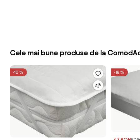
Cele mai bune produse de la ComodAc
-10 %
-18 %
47 RON
57 