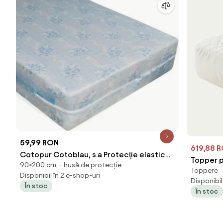
59,99 RON
619,88 
Cotopur Cotoblau, s.a Protecţie elastică
Topper p
90×200 cm, - husă de protecție
pentru saltea cu fermoar Alba 90 x 200
Toppere
40D infu
Disponibil în 2 e-shop-uri
cm
Disponibil
detasabi
În stoc
În stoc
corp si r