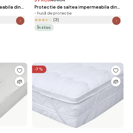
46 RON
eabila din
Protectie de saltea impermeabila din
- husă de protecție
frote GUARD 90 x 200 cm
(3)
În stoc
-7 %