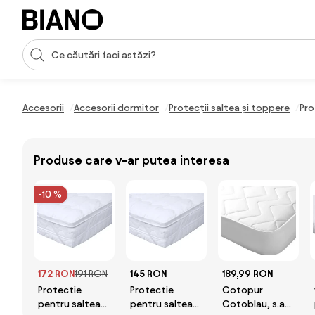
Sari peste navigare, accesează conținutul
Introducerea căutării
Sari peste conținut, mergi la subsol
Accesorii
Accesorii dormitor
Protecții saltea și toppere
Pro
Produse care v-ar putea interesa
-10 %
172 RON
191 RON
145 RON
189,99 RON
Protectie
Protectie
Cotopur
pentru saltea
pentru saltea
Cotoblau, s.a