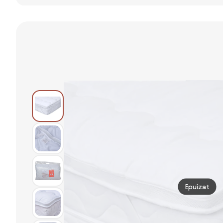
cu doua
cu doua
Protecţie de
straturi -
straturi -
saltea
TOPPER 160 x
TOPPER 120 x
matlasată cu
200 cm
200 cm
aloe vera de
culoare albă
180 x 200 cm
Epuizat