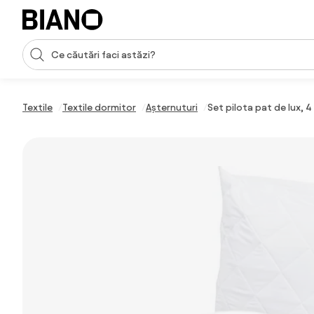
Sari peste navigare, accesează conținutul
Introducerea căutării
Sari peste conținut, mergi la subsol
Textile
Textile dormitor
Așternuturi
Set pilota pat de lux,