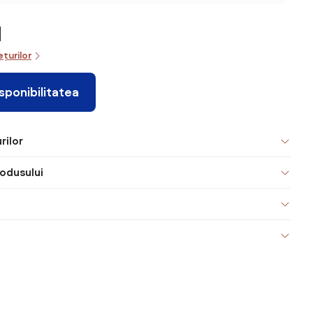
N
ețurilor
isponibilitatea
rilor
odusului