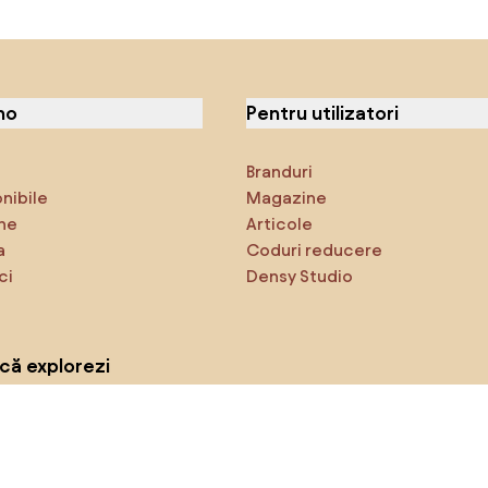
no
Pentru utilizatori
Branduri
onibile
Magazine
ne
Articole
a
Coduri reducere
ci
Densy Studio
că explorezi
Inspirații
AI designer