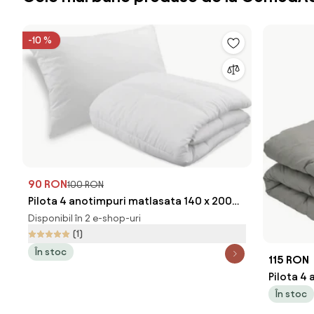
-10 %
90 RON
100 RON
Pilota 4 anotimpuri matlasata 140 x 200
cm cu perna BASIC 70x90 cm
Disponibil în 2 e-shop-uri
(1)
În stoc
115 RON
Pilota 4
cm + Per
În stoc