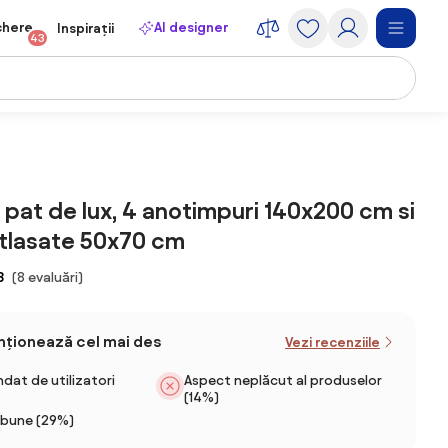
chere
AI designer
Inspirații
43
a pat de lux, 4 anotimpuri 140x200 cm si
tlasate 50x70 cm
8
(8 evaluări)
enționează cel mai des
Vezi recenziile
at de utilizatori
Aspect neplăcut al produselor
(14%)
 bune (29%)