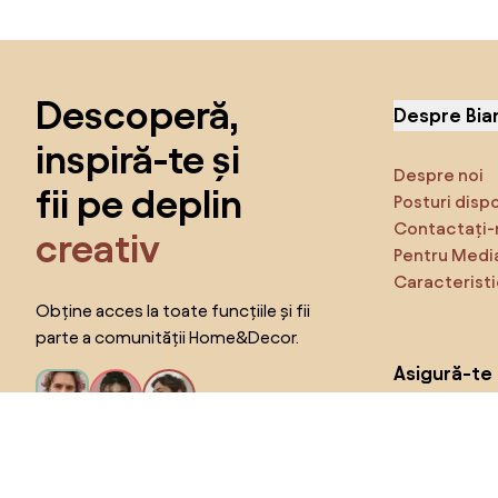
Sari peste subsol, revino la începutul paginii
Descoperă,
Despre Bia
inspiră-te și
Despre noi
fii pe deplin
Posturi disp
Contactați-
creativ
Pentru Medi
Caracteristi
Obține acces la toate funcțiile și fii
parte a comunității Home&Decor.
Asigură-te 
Produse
Vreau toate caracteristicile!