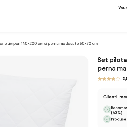
Vou
 4 anotimpuri 140x200 cm si perna matlasate 50x70 cm
Set pilot
perna ma
3,
Clienții m
Recomand
(43%)
Produse