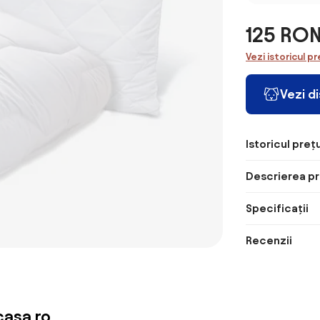
125 RO
Vezi istoricul pr
Vezi d
Istoricul prețu
Descrierea pr
Specificații
Recenzii
asa.ro