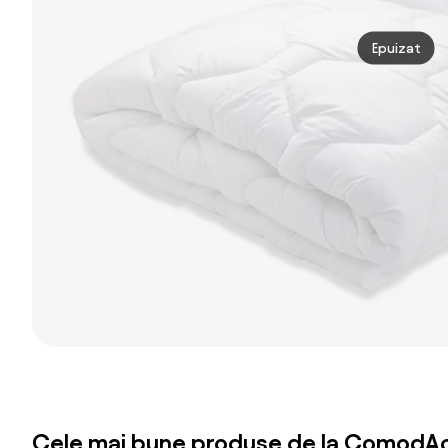
Epuizat
Cele mai bune produse de la ComodAc