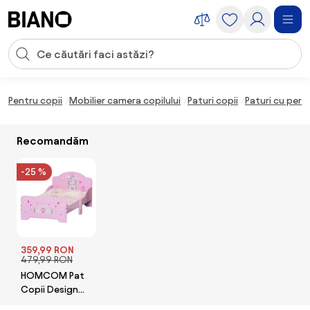
Sari peste navigare, accesează conținutul
Introducerea căutării
Sari peste conținut, mergi la subsol
Pentru copii
Mobilier camera copilului
Paturi copii
Paturi cu per
Recomandăm
-25 %
359,99 RON
479,99 RON
HOMCOM Pat
Copii Design
Sigur cu Margini