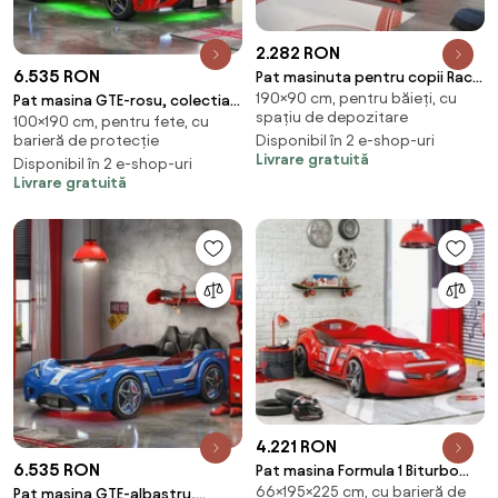
2.282 RON
6.535 RON
Pat masinuta pentru copii Race
190×90 cm, pentru băieți, cu
Cup Red (190x90 cm) cu pat
Pat masina GTE-rosu, colectia
spațiu de depozitare
100×190 cm, pentru fete, cu
suplimentar (90x180 cm)
Champion Racer 100x190 cm
barieră de protecție
Disponibil în 2 e-shop-uri
Livrare gratuită
Disponibil în 2 e-shop-uri
Livrare gratuită
4.221 RON
6.535 RON
Pat masina Formula 1 Biturbo
66×195×225 cm, cu barieră de
Red pentru copii, Faruri LED si
Pat masina GTE-albastru,