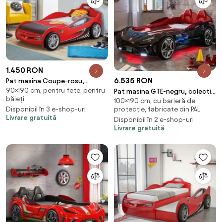
1.450 RON
6.535 RON
Pat masina Coupe-rosu,
90×190 cm, pentru fete, pentru
colectia Champion Racer
Pat masina GTE-negru, colectia
băieți
100×190 cm, cu barieră de
90x190 Cm
Champion Racer 100x190 cm
protecție, fabricate din PAL
Disponibil în 3 e-shop-uri
Livrare gratuită
Disponibil în 2 e-shop-uri
Livrare gratuită