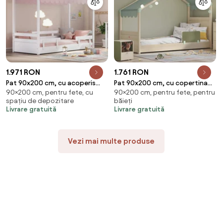
1.971 RON
1.761 RON
Pat 90x200 cm, cu acoperis
Pat 90x200 cm, cu copertina
90×200 cm, pentru fete, cu
90×200 cm, pentru fete, pentru
roz, pentru camera copil,
verde, pentru camera copil,
spațiu de depozitare
băieți
Colectia Montes White
Colectia Montes Natural
Livrare gratuită
Livrare gratuită
Vezi mai multe produse