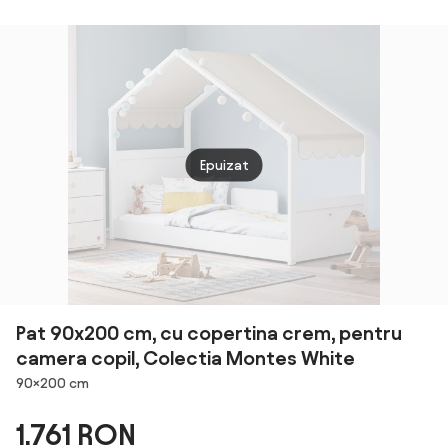
Rotunjite și Sine
Laterale, 3-6
Ani,
143x73x60cm |
Aosom Romania
Epuizat
Pat 90x200 cm, cu copertina crem, pentru
camera copil, Colectia Montes White
Dimensiuni
90×200 cm
1.761 RON