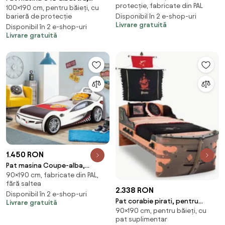
protecție, fabricate din PAL
100×190 cm, pentru băieți, cu
Design Premium
colectia Champion Racer
barieră de protecție
Disponibil în 2 e-shop-uri
100x190 cm
Livrare gratuită
Disponibil în 2 e-shop-uri
Livrare gratuită
1.450 RON
Pat masina Coupe-alba,
90×190 cm, fabricate din PAL,
colectia Champion Racer
fără saltea
90x190 Cm
2.338 RON
Disponibil în 2 e-shop-uri
Pat corabie pirati, pentru
Livrare gratuită
90×190 cm, pentru băieți, cu
camera copii Colectia Pirate
pat suplimentar
90x190 cm