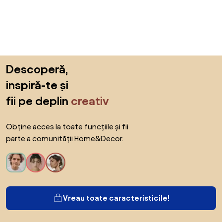
Sari peste subsol, revino la începutul paginii
Descoperă,
inspiră-te și
fii pe deplin
creativ
Obține acces la toate funcțiile și fii
parte a comunității Home&Decor.
Vreau toate caracteristicile!