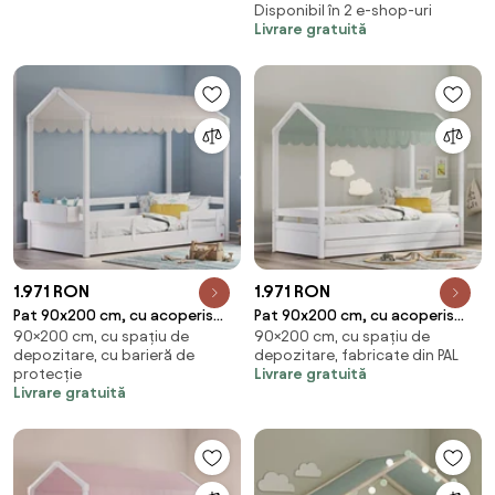
Disponibil în 2 e-shop-uri
Livrare gratuită
1.971 RON
1.971 RON
Pat 90x200 cm, cu acoperis
Pat 90x200 cm, cu acoperis
90×200 cm, cu spațiu de
90×200 cm, cu spațiu de
crem, pentru camera copil,
verde, pentru camera copil,
depozitare, cu barieră de
depozitare, fabricate din PAL
Colectia Montes White
Colectia Montes White
protecție
Livrare gratuită
Livrare gratuită